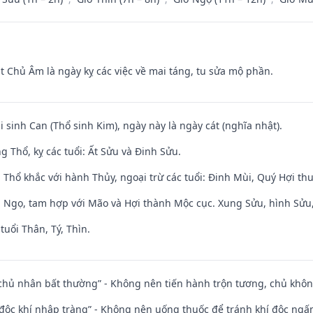
t Chủ Âm là ngày kỵ các việc về mai táng, tu sửa mộ phần.
i sinh Can (Thổ sinh Kim), ngày này là ngày cát (nghĩa nhật).
 Thổ, kỵ các tuổi: Ất Sửu và Đinh Sửu.
 Thổ khắc với hành Thủy, ngoại trừ các tuổi: Đinh Mùi, Quý Hợi t
i Ngọ, tam hợp với Mão và Hợi thành Mộc cục. Xung Sửu, hình Sửu, 
tuổi Thân, Tý, Thìn.
 chủ nhân bất thường” - Không nên tiến hành trộn tương, chủ kh
 độc khí nhập tràng” - Không nên uống thuốc để tránh khí độc ngấ