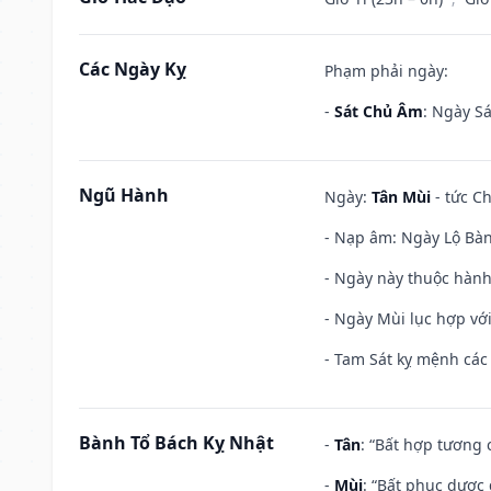
Các Ngày Kỵ
Phạm phải ngày:
-
Sát Chủ Âm
: Ngày Sá
Ngũ Hành
Ngày:
Tân Mùi
- tức Ch
- Nạp âm: Ngày Lộ Bàng
- Ngày này thuộc hành
- Ngày Mùi lục hợp vớ
- Tam Sát kỵ mệnh các 
Bành Tổ Bách Kỵ Nhật
-
Tân
: “Bất hợp tương
-
Mùi
: “Bất phục dược