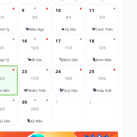
⭐
9
10
11
2/3
3/3
4/3
5/3
🐎
🐐
🐒
inh Tỵ
Mậu Ngọ
Kỷ Mùi
Canh Thân
⭐
16
17
18
9/3
10/3
11/3
12/3
🐂
🐅
🐈
iáp Tý
Ất Sửu
Bính Dần
Đinh Mão
23
24
25
6/3
17/3
18/3
19/3
🐒
🐓
🐕
ân Mùi
Nhâm Thân
Quý Dậu
Giáp Tuất
⭐
30
1
2
3/3
24/3
🐈
ậu Dần
Kỷ Mão