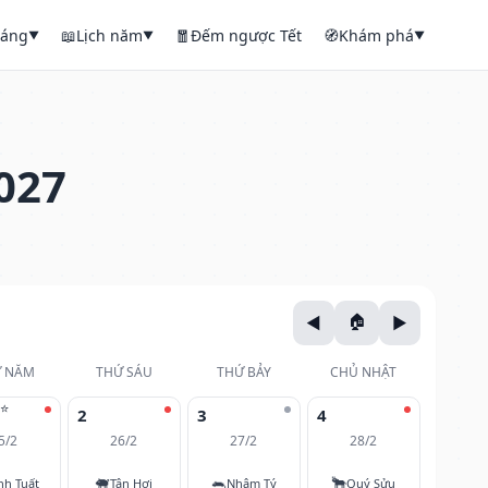
háng
📖
Lịch năm
🧧
Đếm ngược Tết
🧭
Khám phá
▼
▼
▼
027
 NĂM
THỨ SÁU
THỨ BẢY
CHỦ NHẬT
⭐
2
3
4
5/2
26/2
27/2
28/2
🐖
🐀
🐂
nh Tuất
Tân Hợi
Nhâm Tý
Quý Sửu