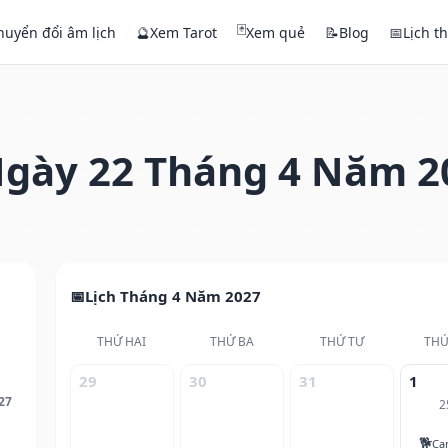
🃏
huyển đổi âm lịch
🔮
Xem Tarot
Xem quẻ
📝
Blog
📅
Lịch t
gày 22 Tháng 4 Năm 2
Lịch Tháng 4 Năm 2027
THỨ HAI
THỨ BA
THỨ TƯ
THỨ
29
30
31
1
27
2
🐕
Ca