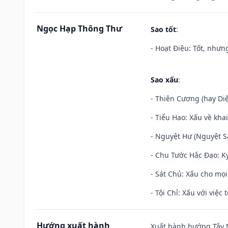
Ngọc Hạp Thông Thư
Sao tốt
:
- Hoạt Điệu: Tốt, nhưn
Sao xấu
:
- Thiên Cương (hay Diệ
- Tiểu Hao: Xấu về khai
- Nguyệt Hư (Nguyệt Sá
- Chu Tước Hắc Đạo: Kỵ
- Sát Chủ: Xấu cho mọi
- Tội Chỉ: Xấu với việc 
Hướng xuất hành
Xuất hành hướng Tây N