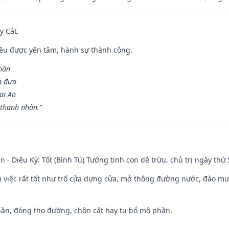
y Cát.
 đều được yên tâm, hành sự thành công.
hân
n đưa
ại An
 thanh nhàn.”
n - Diêu Kỳ: Tốt (Bình Tú) Tướng tinh con dê trừu, chủ trị ngày thứ 
ều việc rất tốt như trổ cửa dựng cửa, mở thông đường nước, đào m
hần, đóng thọ đường, chôn cất hay tu bổ mộ phần.