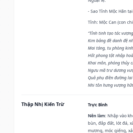
Ngoại lệ
:
- Sao Tỉnh Mộc Hãn tại
Tỉnh: Mộc Can (con chi
“Tỉnh tinh tạo tác vượn
Kim bảng đề danh đệ nh
Mai táng, tu phòng kinh
Hốt phong tật nhập hoà
Khai môn, phóng thủy ch
Ngưu mã trư dương vượ
Quả phụ điền đường lai
Nhi tôn hưng vượng hữu
Thập Nhị Kiến Trừ
Trực Bình
Nên làm
: Nhập vào kh
bùn, đắp đất, lót đá, 
mương, móc giếng, xả