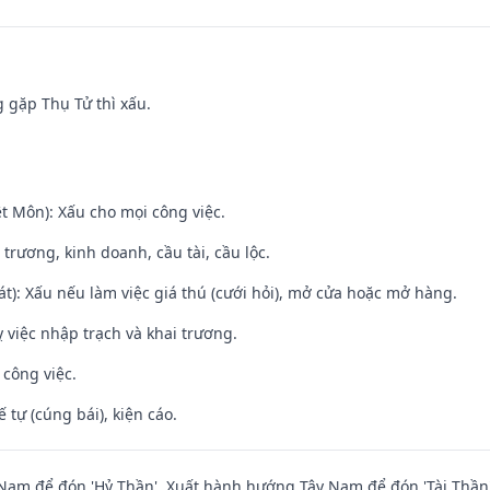
g gặp Thụ Tử thì xấu.
t Môn): Xấu cho mọi công việc.
 trương, kinh doanh, cầu tài, cầu lộc.
t): Xấu nếu làm việc giá thú (cưới hỏi), mở cửa hoặc mở hàng.
 việc nhập trạch và khai trương.
 công việc.
tế tự (cúng bái), kiện cáo.
am để đón 'Hỷ Thần'. Xuất hành hướng Tây Nam để đón 'Tài Thần'