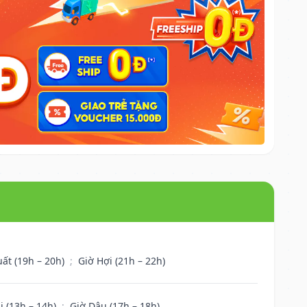
uất (19h – 20h)
;
Giờ Hợi (21h – 22h)
i (13h – 14h)
;
Giờ Dậu (17h – 18h)