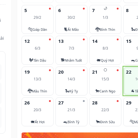
🌙
5
6
7
8
29/2
30/2
1/3
i
🐅
🐈
🐉
🐍
Giáp Dần
Ất Mão
Bính Thìn
Đ
ài
12
13
14
15
6/3
7/3
8/3
🐓
🐕
🐖
🐀
Tân Dậu
Nhâm Tuất
Quý Hợi
G
🌕
19
20
21
22
13/3
14/3
15/3
1
🐉
🐍
🐎
🐐
Mậu Thìn
Kỷ Tỵ
Canh Ngọ
T
26
27
28
29
20/3
21/3
22/3
2
🐖
🐀
🐂
🐅
Ất Hợi
Bính Tý
Đinh Sửu
M