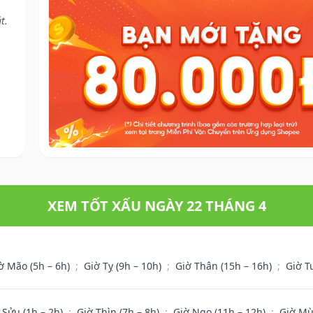
t.
XEM TỐT XẤU NGÀY 22 THÁNG 4
ờ Mão (5h – 6h)
;
Giờ Tỵ (9h – 10h)
;
Giờ Thân (15h – 16h)
;
Giờ T
 Sửu (1h – 2h)
;
Giờ Thìn (7h – 8h)
;
Giờ Ngọ (11h – 12h)
;
Giờ Mù