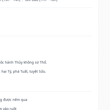
huộc hành Thủy không sợ Thổ.
hại Tý, phá Tuất, tuyệt Sửu.
ông được nếm qua
m vào ruột