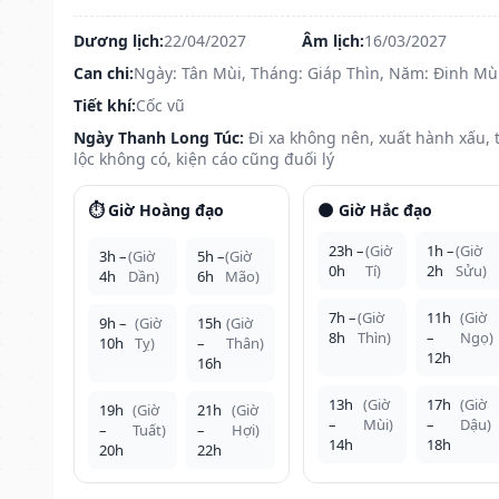
Dương lịch:
22/04/2027
Âm lịch:
16/03/2027
Can chi:
Ngày: Tân Mùi, Tháng: Giáp Thìn, Năm: Đinh Mù
Tiết khí:
Cốc vũ
Ngày Thanh Long Túc:
Đi xa không nên, xuất hành xấu, t
lộc không có, kiện cáo cũng đuối lý
⏱️ Giờ Hoàng đạo
🌑 Giờ Hắc đạo
23h –
(Giờ
1h –
(Giờ
3h –
(Giờ
5h –
(Giờ
0h
Tí)
2h
Sửu)
4h
Dần)
6h
Mão)
7h –
(Giờ
11h
(Giờ
9h –
(Giờ
15h
(Giờ
8h
Thìn)
–
Ngọ)
10h
Tỵ)
–
Thân)
12h
16h
13h
(Giờ
17h
(Giờ
19h
(Giờ
21h
(Giờ
–
Mùi)
–
Dậu)
–
Tuất)
–
Hợi)
14h
18h
20h
22h