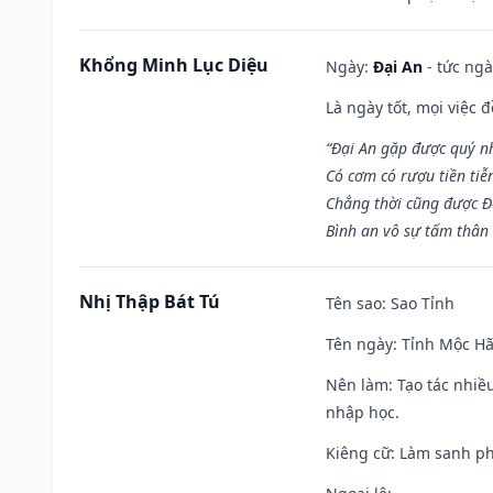
Khổng Minh Lục Diệu
Ngày:
Đại An
- tức ngà
Là ngày tốt, mọi việc
“Đại An gặp được quý n
Có cơm có rượu tiền tiễ
Chẳng thời cũng được Đ
Bình an vô sự tấm thân
Nhị Thập Bát Tú
Tên sao
: Sao Tỉnh
Tên ngày
: Tỉnh Mộc Hã
Nên làm
: Tạo tác nhi
nhập học.
Kiêng cữ
: Làm sanh p