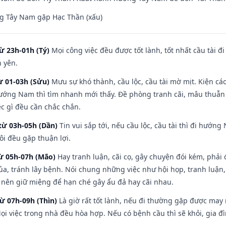
g Tây Nam gặp Hạc Thần (xấu)
ừ 23h-01h (Tý)
Mọi công việc đều được tốt lành, tốt nhất cầu tài
h yên.
ừ 01-03h (Sửu)
Mưu sự khó thành, cầu lộc, cầu tài mờ mịt. Kiện cáo
hướng Nam thì tìm nhanh mới thấy. Đề phòng tranh cãi, mâu thuẫn
ệc gì đều cần chắc chắn.
từ 03h-05h (Dần)
Tin vui sắp tới, nếu cầu lộc, cầu tài thì đi hướ
ôi đều gặp thuận lợi.
từ 05h-07h (Mão)
Hay tranh luận, cãi cọ, gây chuyện đói kém, phải
a, tránh lây bệnh. Nói chung những việc như hội họp, tranh luận,
ì nên giữ miệng để hạn ché gây ẩu đả hay cãi nhau.
từ 07h-09h (Thìn)
Là giờ rất tốt lành, nếu đi thường gặp được may
ọi việc trong nhà đều hòa hợp. Nếu có bệnh cầu thì sẽ khỏi, gia 