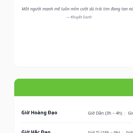
Một người mạnh mẽ luôn mỉm cười dù trái tim đang tan ná
— Khuyết Danh
Giờ Hoàng Đạo
Giờ Dần (3h – 4h)
;
Gi
Giờ Hắc Đạo
Giờ Tí (23h – 0h)
;
Giờ