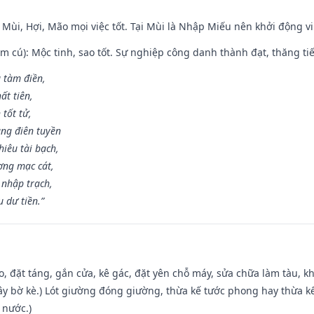
 Mùi, Hợi, Mão mọi việc tốt. Tại Mùi là Nhập Miếu nên khởi động 
m cú): Mộc tinh, sao tốt. Sự nghiệp công danh thành đạt, thăng tiến
g tàm điền,
ất tiên,
 tốt tử,
ng điên tuyền
iêu tài bạch,
ng mạc cát,
 nhập trạch,
 dư tiền.”
o, đặt táng, gắn cửa, kê gác, đặt yên chỗ máy, sửa chữa làm tàu, kh
xây bờ kè.) Lót giường đóng giường, thừa kế tước phong hay thừa k
 nước.)