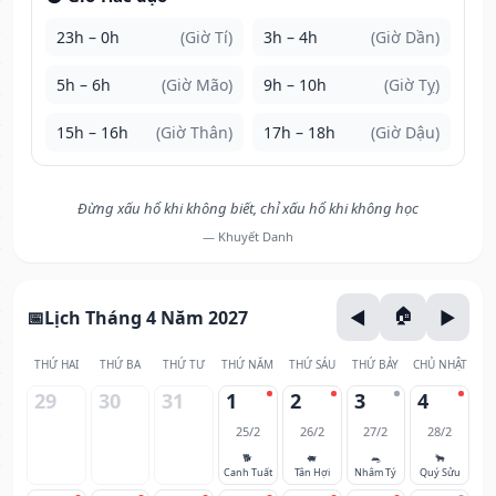
23h – 0h
(Giờ Tí)
3h – 4h
(Giờ Dần)
5h – 6h
(Giờ Mão)
9h – 10h
(Giờ Tỵ)
15h – 16h
(Giờ Thân)
17h – 18h
(Giờ Dậu)
Đừng xấu hổ khi không biết, chỉ xấu hổ khi không học
— Khuyết Danh
Lịch Tháng 4 Năm 2027
THỨ HAI
THỨ BA
THỨ TƯ
THỨ NĂM
THỨ SÁU
THỨ BẢY
CHỦ NHẬT
29
30
31
1
2
3
4
25/2
26/2
27/2
28/2
🐕
🐖
🐀
🐂
Canh Tuất
Tân Hợi
Nhâm Tý
Quý Sửu