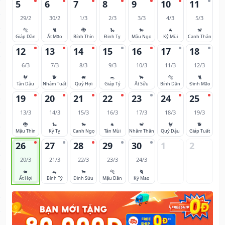
5
6
7
8
9
10
11
29/2
30/2
1/3
2/3
3/3
4/3
5/3
🐅
🐈
🐉
🐍
🐎
🐐
🐒
Giáp Dần
Ất Mão
Bính Thìn
Đinh Tỵ
Mậu Ngọ
Kỷ Mùi
Canh Thân
12
13
14
15
16
17
18
6/3
7/3
8/3
9/3
10/3
11/3
12/3
🐓
🐕
🐖
🐀
🐂
🐅
🐈
Tân Dậu
Nhâm Tuất
Quý Hợi
Giáp Tý
Ất Sửu
Bính Dần
Đinh Mão
19
20
21
22
23
24
25
13/3
14/3
15/3
16/3
17/3
18/3
19/3
🐉
🐍
🐎
🐐
🐒
🐓
🐕
Mậu Thìn
Kỷ Tỵ
Canh Ngọ
Tân Mùi
Nhâm Thân
Quý Dậu
Giáp Tuất
26
27
28
29
30
1
2
20/3
21/3
22/3
23/3
24/3
🐖
🐀
🐂
🐅
🐈
Ất Hợi
Bính Tý
Đinh Sửu
Mậu Dần
Kỷ Mão