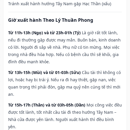
Tránh xuất hành hướng Tây Nam gặp Hạc Thần (xấu)
Giờ xuất hành Theo Lý Thuần Phong
Từ 11h-13h (Ngọ) và từ 23h-01h (Tý)
Là giờ rất tốt lành,
nếu đi thường gặp được may mắn. Buôn bán, kinh doanh
có lời. Người đi sắp về nhà. Phụ nữ có tin mừng. Mọi việc
trong nhà đều hòa hợp. Nếu có bệnh cầu thì sẽ khỏi, gia
đình đều mạnh khỏe.
Từ 13h-15h (Mùi) và từ 01-03h (Sửu)
Cầu tài thì không có
lợi, hoặc hay bị trái ý. Nếu ra đi hay thiệt, gặp nạn, việc
quan trọng thì phải đòn, gặp ma quỷ nên cúng tế thì mới
an.
Từ 15h-17h (Thân) và từ 03h-05h (Dần)
Mọi công việc đều
được tốt lành, tốt nhất cầu tài đi theo hướng Tây Nam –
Nhà cửa được yên lành. Người xuất hành thì đều bình
yên.