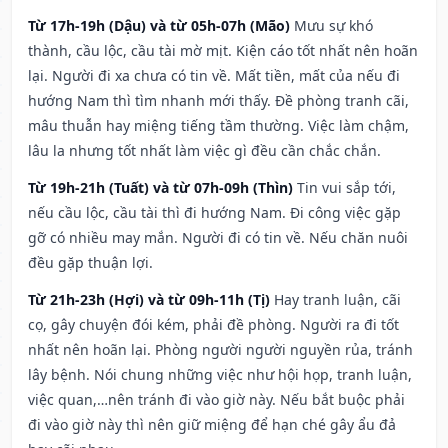
Từ 17h-19h (Dậu) và từ 05h-07h (Mão)
Mưu sự khó
thành, cầu lộc, cầu tài mờ mịt. Kiện cáo tốt nhất nên hoãn
lại. Người đi xa chưa có tin về. Mất tiền, mất của nếu đi
hướng Nam thì tìm nhanh mới thấy. Đề phòng tranh cãi,
mâu thuẫn hay miệng tiếng tầm thường. Việc làm chậm,
lâu la nhưng tốt nhất làm việc gì đều cần chắc chắn.
Từ 19h-21h (Tuất) và từ 07h-09h (Thìn)
Tin vui sắp tới,
nếu cầu lộc, cầu tài thì đi hướng Nam. Đi công việc gặp
gỡ có nhiều may mắn. Người đi có tin về. Nếu chăn nuôi
đều gặp thuận lợi.
Từ 21h-23h (Hợi) và từ 09h-11h (Tị)
Hay tranh luận, cãi
cọ, gây chuyện đói kém, phải đề phòng. Người ra đi tốt
nhất nên hoãn lại. Phòng người người nguyền rủa, tránh
lây bệnh. Nói chung những việc như hội họp, tranh luận,
việc quan,…nên tránh đi vào giờ này. Nếu bắt buộc phải
đi vào giờ này thì nên giữ miệng để hạn ché gây ẩu đả