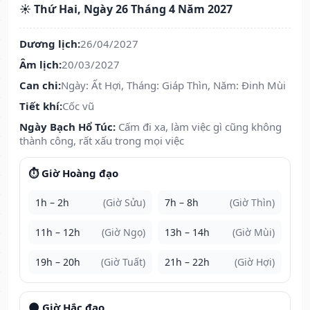
☀️ Thứ Hai, Ngày 26 Tháng 4 Năm 2027
Dương lịch:
26/04/2027
Âm lịch:
20/03/2027
Can chi:
Ngày: Ất Hợi, Tháng: Giáp Thìn, Năm: Đinh Mùi
Tiết khí:
Cốc vũ
Ngày Bạch Hổ Túc:
Cấm đi xa, làm việc gì cũng không
thành công, rất xấu trong mọi việc
⏱️ Giờ Hoàng đạo
1h – 2h
(Giờ Sửu)
7h – 8h
(Giờ Thìn)
11h – 12h
(Giờ Ngọ)
13h – 14h
(Giờ Mùi)
19h – 20h
(Giờ Tuất)
21h – 22h
(Giờ Hợi)
🌑 Giờ Hắc đạo