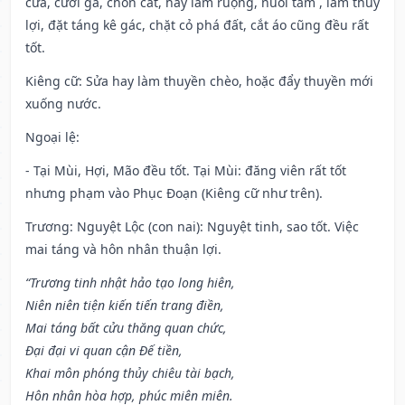
cửa, cưới gả, chôn cất, hay làm ruộng, nuôi tằm , làm thuỷ
lợi, đặt táng kê gác, chặt cỏ phá đất, cắt áo cũng đều rất
tốt.
Kiêng cữ
: Sửa hay làm thuyền chèo, hoặc đẩy thuyền mới
xuống nước.
Ngoại lệ
:
- Tại Mùi, Hợi, Mão đều tốt. Tại Mùi: đăng viên rất tốt
nhưng phạm vào Phục Đoạn (Kiêng cữ như trên).
Trương: Nguyệt Lộc (con nai): Nguyệt tinh, sao tốt. Việc
mai táng và hôn nhân thuận lợi.
“Trương tinh nhật hảo tạo long hiên,
Niên niên tiện kiến tiến trang điền,
Mai táng bất cửu thăng quan chức,
Đại đại vi quan cận Đế tiền,
Khai môn phóng thủy chiêu tài bạch,
Hôn nhân hòa hợp, phúc miên miên.