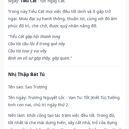
Ngày:
Tiểu Cát
- tức ngày Cát.
Trong này Tiểu Cát mọi việc đều tốt lành và ít gặp trở
ngại. Mưu đại sự hanh thông, thuận lợi, cùng với đó âm
phúc độ trì, che chở, được quý nhân nâng đỡ.
“Tiểu Cát gặp hội thanh long
Cầu tài cầu lộc ở trong quẻ này
Cầu tài toại ý vui vầy
Bình an vô sự gặp thầy, gặp quen.”
Nhị Thập Bát Tú
Tên sao
: Sao Trương
Tên ngày
: Trương Nguyệt Lộc - Vạn Tu: Tốt (Kiết Tú) Tướng
tinh con nai, chủ trị ngày thứ 2.
Nên làm
: Khởi công tạo tác trăm việc đều tốt. Trong đó,
tốt nhất là che mái dựng hiên, xây cất nhà, trổ cửa dựng