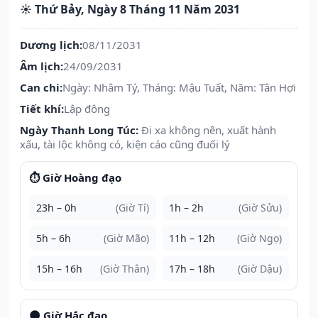
☀️ Thứ Bảy, Ngày 8 Tháng 11 Năm 2031
Dương lịch:
08/11/2031
Âm lịch:
24/09/2031
Can chi:
Ngày: Nhâm Tý, Tháng: Mậu Tuất, Năm: Tân Hợi
Tiết khí:
Lập đông
Ngày Thanh Long Túc:
Đi xa không nên, xuất hành
xấu, tài lộc không có, kiện cáo cũng đuối lý
⏱️ Giờ Hoàng đạo
23h – 0h
(Giờ Tí)
1h – 2h
(Giờ Sửu)
5h – 6h
(Giờ Mão)
11h – 12h
(Giờ Ngọ)
15h – 16h
(Giờ Thân)
17h – 18h
(Giờ Dậu)
🌑 Giờ Hắc đạo