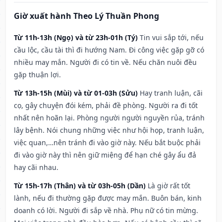
Giờ xuất hành Theo Lý Thuần Phong
Từ 11h-13h (Ngọ) và từ 23h-01h (Tý)
Tin vui sắp tới, nếu
cầu lộc, cầu tài thì đi hướng Nam. Đi công việc gặp gỡ có
nhiều may mắn. Người đi có tin về. Nếu chăn nuôi đều
gặp thuận lợi.
Từ 13h-15h (Mùi) và từ 01-03h (Sửu)
Hay tranh luận, cãi
cọ, gây chuyện đói kém, phải đề phòng. Người ra đi tốt
nhất nên hoãn lại. Phòng người người nguyền rủa, tránh
lây bệnh. Nói chung những việc như hội họp, tranh luận,
việc quan,…nên tránh đi vào giờ này. Nếu bắt buộc phải
đi vào giờ này thì nên giữ miệng để hạn ché gây ẩu đả
hay cãi nhau.
Từ 15h-17h (Thân) và từ 03h-05h (Dần)
Là giờ rất tốt
lành, nếu đi thường gặp được may mắn. Buôn bán, kinh
doanh có lời. Người đi sắp về nhà. Phụ nữ có tin mừng.