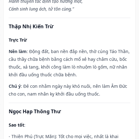
Hành thuyền tắc định tạo hướng một,
Cánh sinh lung ách, tử tôn cùng.”
Thập Nhị Kiến Trừ
Trực Trừ
Nên làm
: Động đất, ban nền đắp nền, thờ cúng Táo Thần,
cầu thầy chữa bệnh bằng cách mổ xẻ hay châm cứu, bốc
thuốc, xả tang, khởi công làm lò nhuộm lò gốm, nữ nhân
khởi đầu uống thuốc chữa bệnh.
Chú ý
: Đẻ con nhằm ngày này khó nuôi, nên làm Âm Đức
cho con, nam nhân kỵ khởi đầu uống thuốc.
Ngọc Hạp Thông Thư
Sao tốt
:
- Thiên Phú (Trực Mãn): Tốt cho mọi việc, nhất là khai