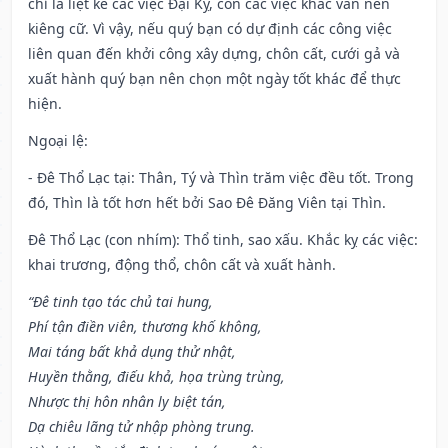
chỉ là liệt kê các việc Đại Kỵ, còn các việc khác vẫn nên
kiêng cữ. Vì vậy, nếu quý bạn có dự định các công việc
liên quan đến khởi công xây dựng, chôn cất, cưới gả và
xuất hành quý bạn nên chọn một ngày tốt khác để thực
hiện.
Ngoại lệ
:
- Đê Thổ Lạc tại: Thân, Tý và Thìn trăm việc đều tốt. Trong
đó, Thìn là tốt hơn hết bởi Sao Đê Đăng Viên tại Thìn.
Đê Thổ Lạc (con nhím): Thổ tinh, sao xấu. Khắc kỵ các việc:
khai trương, động thổ, chôn cất và xuất hành.
“Đê tinh tạo tác chủ tai hung,
Phí tận điền viên, thương khố không,
Mai táng bất khả dụng thử nhật,
Huyền thằng, điếu khả, họa trùng trùng,
Nhược thị hôn nhân ly biệt tán,
Dạ chiêu lãng tử nhập phòng trung.