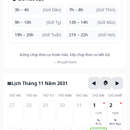
3h – 4h
(Giờ Dần)
7h – 8h
(Giờ Thìn)
9h – 10h
(Giờ Tỵ)
13h – 14h
(Giờ Mùi)
19h – 20h
(Giờ Tuất)
21h – 22h
(Giờ Hợi)
Đừng chạy theo sự hoàn hảo, hãy chạy theo sự tiến bộ.
— Khuyết Danh
Lịch Tháng 11 Năm 2031
THỨ HAI
THỨ BA
THỨ TƯ
THỨ NĂM
THỨ SÁU
THỨ BẢY
CHỦ NHẬT
27
28
29
30
31
1
2
17/9
18/9
🐍
🐎
Ất Tỵ
Bính Ngọ