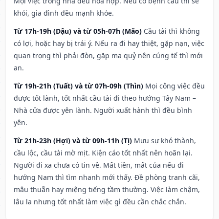
Mọi việc trong nhà đều hòa hợp. Nếu có bệnh cầu thì sẽ
khỏi, gia đình đều mạnh khỏe.
Từ 17h-19h (Dậu) và từ 05h-07h (Mão)
Cầu tài thì không
có lợi, hoặc hay bị trái ý. Nếu ra đi hay thiệt, gặp nạn, việc
quan trọng thì phải đòn, gặp ma quỷ nên cúng tế thì mới
an.
Từ 19h-21h (Tuất) và từ 07h-09h (Thìn)
Mọi công việc đều
được tốt lành, tốt nhất cầu tài đi theo hướng Tây Nam –
Nhà cửa được yên lành. Người xuất hành thì đều bình
yên.
Từ 21h-23h (Hợi) và từ 09h-11h (Tị)
Mưu sự khó thành,
cầu lộc, cầu tài mờ mịt. Kiện cáo tốt nhất nên hoãn lại.
Người đi xa chưa có tin về. Mất tiền, mất của nếu đi
hướng Nam thì tìm nhanh mới thấy. Đề phòng tranh cãi,
mâu thuẫn hay miệng tiếng tầm thường. Việc làm chậm,
lâu la nhưng tốt nhất làm việc gì đều cần chắc chắn.