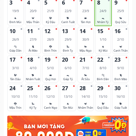
3
4
5
6
7
8
9
19/9
20/9
21/9
22/9
23/9
24/9
25/9
🐐
🐒
🐓
🐕
🐖
🐀
🐂
Đinh Mùi
Mậu Thân
Kỷ Dậu
Canh Tuất
Tân Hợi
Nhâm Tý
Quý Sửu
10
11
12
13
14
15
16
26/9
27/9
28/9
29/9
30/9
1/10
2/10
🐅
🐈
🐉
🐍
🐎
🐐
🐒
Giáp Dần
Ất Mão
Bính Thìn
Đinh Tỵ
Mậu Ngọ
Kỷ Mùi
Canh Thân
17
18
19
20
21
22
23
3/10
4/10
5/10
6/10
7/10
8/10
9/10
🐓
🐕
🐖
🐀
🐂
🐅
🐈
Tân Dậu
Nhâm Tuất
Quý Hợi
Giáp Tý
Ất Sửu
Bính Dần
Đinh Mão
24
25
26
27
28
29
30
10/10
11/10
12/10
13/10
14/10
15/10
16/10
🐉
🐍
🐎
🐐
🐒
🐓
🐕
Mậu Thìn
Kỷ Tỵ
Canh Ngọ
Tân Mùi
Nhâm Thân
Quý Dậu
Giáp Tuất