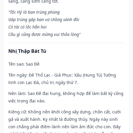
sáng, càng sớm càng tốt.
“Tốc Hỷ là bạn trùng phùng
Gặp trùng gặp bạn vợ chồng sánh đôi
Có tài có lộc hẳn hoi
Cầu gì cũng được mừng vui thỏa lòng”
Nhị Thập Bát Tú
Tên sao
: Sao Đê
Tên ngày
: Đê Thổ Lạc - Giả Phục: Xấu (Hung Tú) Tướng
tinh con Lạc Đà, chủ trị ngày thứ 7.
Nên làm
: Sao Đê đại hung, không hợp để làm bất kỳ công
việc trọng đại nào.
Kiêng cữ
: Không nên khởi công xây dựng, chôn cất, cưới
gả và xuất hành. Kỵ nhất là đường thủy. Ngày này sinh
con chẳng phải điềm lành nên làm âm đức cho con. Đây