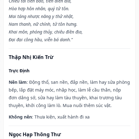
Chiêu tài tiến bảo, tiến điền địa,
Hòa hợp hôn nhân, quý tử tôn.
Mai táng nhược năng y thử nhật,
Nam thanh, nữ chính, tử tôn hưng.
Khai môn, phóng thủy, chiêu điền địa,
Đại đại công hầu, viễn bá danh.”
Thập Nhị Kiến Trừ
Trực Định
Nên làm
: Động thổ, san nền, đắp nền, làm hay sửa phòng
bếp, lắp đặt máy móc, nhập học, làm lễ cầu thân, nộp
đơn dâng sớ, sửa hay làm tàu thuyền, khai trương tàu
thuyền, khởi công làm lò. Mua nuôi thêm súc vật.
Không nên
: Thưa kiện, xuất hành đi xa
Ngọc Hạp Thông Thư