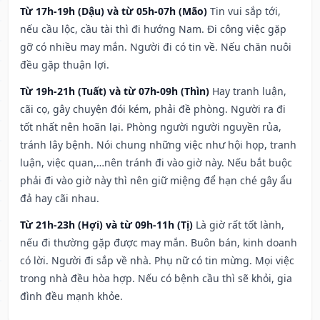
Từ 17h-19h (Dậu) và từ 05h-07h (Mão)
Tin vui sắp tới,
nếu cầu lộc, cầu tài thì đi hướng Nam. Đi công việc gặp
gỡ có nhiều may mắn. Người đi có tin về. Nếu chăn nuôi
đều gặp thuận lợi.
Từ 19h-21h (Tuất) và từ 07h-09h (Thìn)
Hay tranh luận,
cãi cọ, gây chuyện đói kém, phải đề phòng. Người ra đi
tốt nhất nên hoãn lại. Phòng người người nguyền rủa,
tránh lây bệnh. Nói chung những việc như hội họp, tranh
luận, việc quan,…nên tránh đi vào giờ này. Nếu bắt buộc
phải đi vào giờ này thì nên giữ miệng để hạn ché gây ẩu
đả hay cãi nhau.
Từ 21h-23h (Hợi) và từ 09h-11h (Tị)
Là giờ rất tốt lành,
nếu đi thường gặp được may mắn. Buôn bán, kinh doanh
có lời. Người đi sắp về nhà. Phụ nữ có tin mừng. Mọi việc
trong nhà đều hòa hợp. Nếu có bệnh cầu thì sẽ khỏi, gia
đình đều mạnh khỏe.