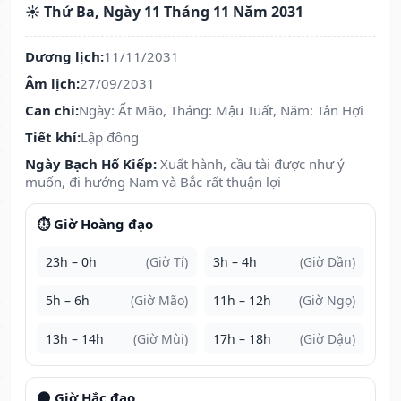
☀️ Thứ Ba, Ngày 11 Tháng 11 Năm 2031
Dương lịch:
11/11/2031
Âm lịch:
27/09/2031
Can chi:
Ngày: Ất Mão, Tháng: Mậu Tuất, Năm: Tân Hợi
Tiết khí:
Lập đông
Ngày Bạch Hổ Kiếp:
Xuất hành, cầu tài được như ý
muốn, đi hướng Nam và Bắc rất thuận lợi
⏱️ Giờ Hoàng đạo
23h – 0h
(Giờ Tí)
3h – 4h
(Giờ Dần)
5h – 6h
(Giờ Mão)
11h – 12h
(Giờ Ngọ)
13h – 14h
(Giờ Mùi)
17h – 18h
(Giờ Dậu)
🌑 Giờ Hắc đạo