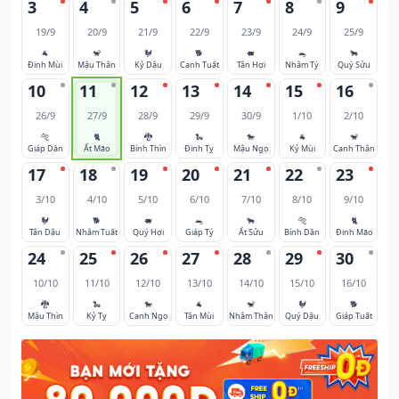
3
4
5
6
7
8
9
19/9
20/9
21/9
22/9
23/9
24/9
25/9
🐐
🐒
🐓
🐕
🐖
🐀
🐂
Đinh Mùi
Mậu Thân
Kỷ Dậu
Canh Tuất
Tân Hợi
Nhâm Tý
Quý Sửu
10
11
12
13
14
15
16
26/9
27/9
28/9
29/9
30/9
1/10
2/10
🐅
🐈
🐉
🐍
🐎
🐐
🐒
Giáp Dần
Ất Mão
Bính Thìn
Đinh Tỵ
Mậu Ngọ
Kỷ Mùi
Canh Thân
17
18
19
20
21
22
23
3/10
4/10
5/10
6/10
7/10
8/10
9/10
🐓
🐕
🐖
🐀
🐂
🐅
🐈
Tân Dậu
Nhâm Tuất
Quý Hợi
Giáp Tý
Ất Sửu
Bính Dần
Đinh Mão
24
25
26
27
28
29
30
10/10
11/10
12/10
13/10
14/10
15/10
16/10
🐉
🐍
🐎
🐐
🐒
🐓
🐕
Mậu Thìn
Kỷ Tỵ
Canh Ngọ
Tân Mùi
Nhâm Thân
Quý Dậu
Giáp Tuất