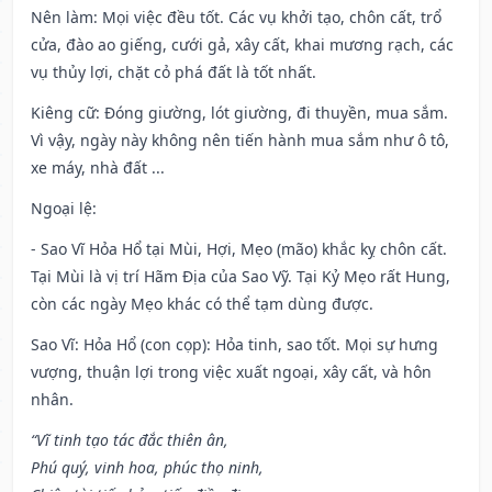
Nên làm
: Mọi việc đều tốt. Các vụ khởi tạo, chôn cất, trổ
cửa, đào ao giếng, cưới gả, xây cất, khai mương rạch, các
vụ thủy lợi, chặt cỏ phá đất là tốt nhất.
Kiêng cữ
: Đóng giường, lót giường, đi thuyền, mua sắm.
Vì vậy, ngày này không nên tiến hành mua sắm như ô tô,
xe máy, nhà đất ...
Ngoại lệ
:
- Sao Vĩ Hỏa Hổ tại Mùi, Hợi, Mẹo (mão) khắc kỵ chôn cất.
Tại Mùi là vị trí Hãm Địa của Sao Vỹ. Tại Kỷ Mẹo rất Hung,
còn các ngày Mẹo khác có thể tạm dùng được.
Sao Vĩ: Hỏa Hổ (con cọp): Hỏa tinh, sao tốt. Mọi sự hưng
vượng, thuận lợi trong việc xuất ngoại, xây cất, và hôn
nhân.
“Vĩ tinh tạo tác đắc thiên ân,
Phú quý, vinh hoa, phúc thọ ninh,