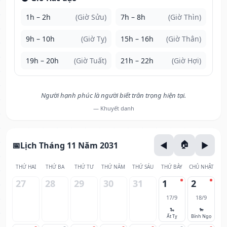
1h – 2h
(Giờ Sửu)
7h – 8h
(Giờ Thìn)
9h – 10h
(Giờ Tỵ)
15h – 16h
(Giờ Thân)
19h – 20h
(Giờ Tuất)
21h – 22h
(Giờ Hợi)
Người hạnh phúc là người biết trân trọng hiện tại.
— Khuyết danh
Lịch Tháng 11 Năm 2031
THỨ HAI
THỨ BA
THỨ TƯ
THỨ NĂM
THỨ SÁU
THỨ BẢY
CHỦ NHẬT
27
28
29
30
31
1
2
17/9
18/9
🐍
🐎
Ất Tỵ
Bính Ngọ