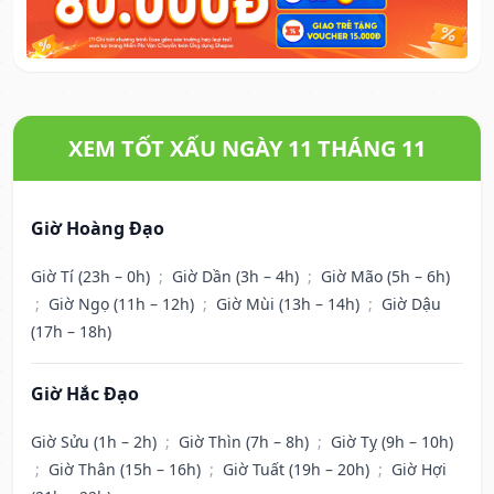
XEM TỐT XẤU NGÀY 11 THÁNG 11
Giờ Hoàng Đạo
Giờ Tí (23h – 0h)
;
Giờ Dần (3h – 4h)
;
Giờ Mão (5h – 6h)
;
Giờ Ngọ (11h – 12h)
;
Giờ Mùi (13h – 14h)
;
Giờ Dậu
(17h – 18h)
Giờ Hắc Đạo
Giờ Sửu (1h – 2h)
;
Giờ Thìn (7h – 8h)
;
Giờ Tỵ (9h – 10h)
;
Giờ Thân (15h – 16h)
;
Giờ Tuất (19h – 20h)
;
Giờ Hợi