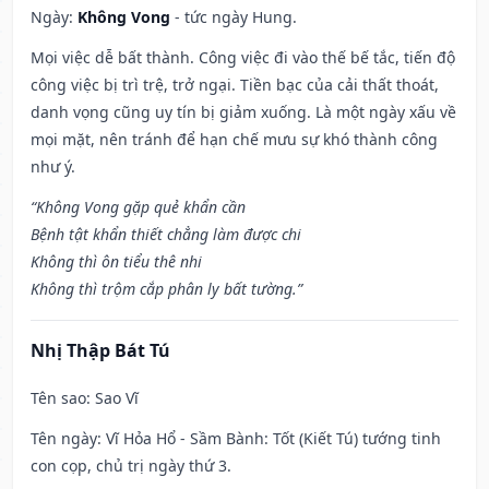
Ngày:
Không Vong
- tức ngày Hung.
Mọi việc dễ bất thành. Công việc đi vào thế bế tắc, tiến độ
công việc bị trì trệ, trở ngại. Tiền bạc của cải thất thoát,
danh vọng cũng uy tín bị giảm xuống. Là một ngày xấu về
mọi mặt, nên tránh để hạn chế mưu sự khó thành công
như ý.
“Không Vong gặp quẻ khẩn cần
Bệnh tật khẩn thiết chẳng làm được chi
Không thì ôn tiểu thê nhi
Không thì trộm cắp phân ly bất tường.”
Nhị Thập Bát Tú
Tên sao
: Sao Vĩ
Tên ngày
: Vĩ Hỏa Hổ - Sầm Bành: Tốt (Kiết Tú) tướng tinh
con cọp, chủ trị ngày thứ 3.