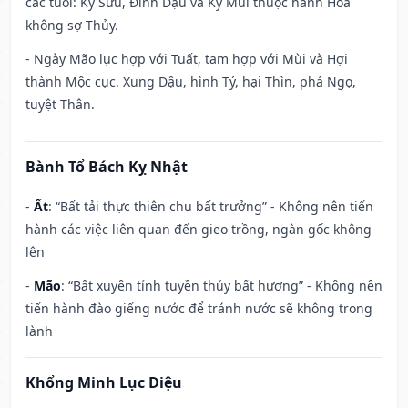
các tuổi: Kỷ Sửu, Đinh Dậu và Kỷ Mùi thuộc hành Hỏa
không sợ Thủy.
- Ngày Mão lục hợp với Tuất, tam hợp với Mùi và Hợi
thành Mộc cục. Xung Dậu, hình Tý, hại Thìn, phá Ngọ,
tuyệt Thân.
Bành Tổ Bách Kỵ Nhật
-
Ất
: “Bất tải thực thiên chu bất trưởng” - Không nên tiến
hành các việc liên quan đến gieo trồng, ngàn gốc không
lên
-
Mão
: “Bất xuyên tỉnh tuyền thủy bất hương” - Không nên
tiến hành đào giếng nước để tránh nước sẽ không trong
lành
Khổng Minh Lục Diệu