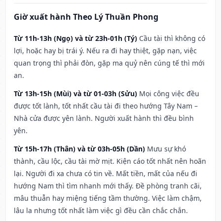
Giờ xuất hành Theo Lý Thuần Phong
Từ 11h-13h (Ngọ) và từ 23h-01h (Tý)
Cầu tài thì không có
lợi, hoặc hay bị trái ý. Nếu ra đi hay thiệt, gặp nạn, việc
quan trọng thì phải đòn, gặp ma quỷ nên cúng tế thì mới
an.
Từ 13h-15h (Mùi) và từ 01-03h (Sửu)
Mọi công việc đều
được tốt lành, tốt nhất cầu tài đi theo hướng Tây Nam –
Nhà cửa được yên lành. Người xuất hành thì đều bình
yên.
Từ 15h-17h (Thân) và từ 03h-05h (Dần)
Mưu sự khó
thành, cầu lộc, cầu tài mờ mịt. Kiện cáo tốt nhất nên hoãn
lại. Người đi xa chưa có tin về. Mất tiền, mất của nếu đi
hướng Nam thì tìm nhanh mới thấy. Đề phòng tranh cãi,
mâu thuẫn hay miệng tiếng tầm thường. Việc làm chậm,
lâu la nhưng tốt nhất làm việc gì đều cần chắc chắn.