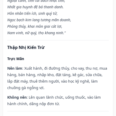
Ngoại cảnh, tiền tài bách nhật tiến,
Nhất gia huynh đệ bá thanh danh.
Hôn nhân tiến ích, sinh quý tử,
Ngọc bạch kim lang tương mãn doanh,
Phóng thủy, khai môn giai cát lợi,
Nam vinh, nữ quý, thọ khang ninh.”
Thập Nhị Kiến Trừ
Trực Mãn
Nên làm
: Xuất hành, đi đường thủy, cho vay, thu nợ, mua
hàng, bán hàng, nhập kho, đặt táng, kê gác, sửa chữa,
lắp đặt máy, thuê thêm người, vào học kỹ nghệ, làm
chuồng gà ngỗng vịt.
Không nên
: Lên quan lãnh chức, uống thuốc, vào làm
hành chính, dâng nộp đơn từ.