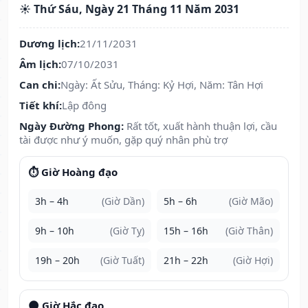
☀️ Thứ Sáu, Ngày 21 Tháng 11 Năm 2031
Dương lịch:
21/11/2031
Âm lịch:
07/10/2031
Can chi:
Ngày: Ất Sửu, Tháng: Kỷ Hợi, Năm: Tân Hợi
Tiết khí:
Lập đông
Ngày Đường Phong:
Rất tốt, xuất hành thuận lợi, cầu
tài được như ý muốn, gặp quý nhân phù trợ
⏱️ Giờ Hoàng đạo
3h – 4h
(Giờ Dần)
5h – 6h
(Giờ Mão)
9h – 10h
(Giờ Tỵ)
15h – 16h
(Giờ Thân)
19h – 20h
(Giờ Tuất)
21h – 22h
(Giờ Hợi)
🌑 Giờ Hắc đạo