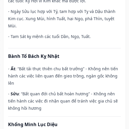
các tuổi: Kỷ Hợi vì Kim khắc mà được lợi.
- Ngày Sửu lục hợp với Tý, tam hợp với Tỵ và Dậu thành
Kim cục. Xung Mùi, hình Tuất, hại Ngọ, phá Thìn, tuyệt
Mùi.
- Tam Sát kỵ mệnh các tuổi Dần, Ngọ, Tuất.
Bành Tổ Bách Kỵ Nhật
-
Ất
: “Bất tải thực thiên chu bất trưởng” - Không nên tiến
hành các việc liên quan đến gieo trồng, ngàn gốc không
lên
-
Sửu
: “Bất quan đới chủ bất hoàn hương” - Không nên
tiến hành các việc đi nhận quan để tránh việc gia chủ sẽ
không hồi hương
Khổng Minh Lục Diệu