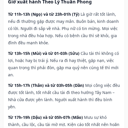
Giờ xuất hành Theo Lý Thuần Phong
Từ 11h-13h (Ngọ) và từ 23h-01h (Tý)
Là giờ rất tốt lành,
nếu đi thường gặp được may mắn. Buôn bán, kinh doanh
có lời. Người đi sắp về nhà. Phụ nữ có tin mừng. Mọi việc
trong nhà đều hòa hợp. Nếu có bệnh cầu thì sẽ khỏi, gia
đình đều mạnh khỏe.
Từ 13h-15h (Mùi) và từ 01-03h (Sửu)
Cầu tài thì không có
lợi, hoặc hay bị trái ý. Nếu ra đi hay thiệt, gặp nạn, việc
quan trọng thì phải đòn, gặp ma quỷ nên cúng tế thì mới
an.
Từ 15h-17h (Thân) và từ 03h-05h (Dần)
Mọi công việc đều
được tốt lành, tốt nhất cầu tài đi theo hướng Tây Nam –
Nhà cửa được yên lành. Người xuất hành thì đều bình
yên.
Từ 17h-19h (Dậu) và từ 05h-07h (Mão)
Mưu sự khó
thành, cầu lộc, cầu tài mờ mịt. Kiện cáo tốt nhất nên hoãn