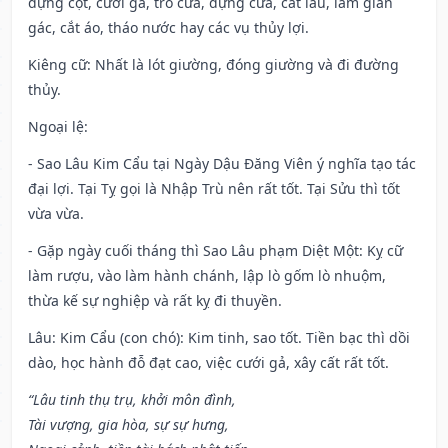
dựng cột, cưới gả, trổ cửa, dựng cửa, cất lầu, làm giàn
gác, cắt áo, tháo nước hay các vụ thủy lợi.
Kiêng cữ
: Nhất là lót giường, đóng giường và đi đường
thủy.
Ngoại lệ
:
- Sao Lâu Kim Cẩu tại Ngày Dậu Đăng Viên ý nghĩa tạo tác
đại lợi. Tại Tỵ gọi là Nhập Trù nên rất tốt. Tại Sửu thì tốt
vừa vừa.
- Gặp ngày cuối tháng thì Sao Lâu phạm Diệt Một: Kỵ cữ
làm rượu, vào làm hành chánh, lập lò gốm lò nhuộm,
thừa kế sự nghiệp và rất kỵ đi thuyền.
Lâu: Kim Cẩu (con chó): Kim tinh, sao tốt. Tiền bạc thì dồi
dào, học hành đỗ đạt cao, việc cưới gả, xây cất rất tốt.
“Lâu tinh thụ trụ, khởi môn đình,
Tài vượng, gia hòa, sự sự hưng,