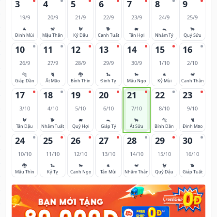
3
4
5
6
7
8
9
19/9
20/9
21/9
22/9
23/9
24/9
25/9
🐐
🐒
🐓
🐕
🐖
🐀
🐂
Đinh Mùi
Mậu Thân
Kỷ Dậu
Canh Tuất
Tân Hợi
Nhâm Tý
Quý Sửu
10
11
12
13
14
15
16
26/9
27/9
28/9
29/9
30/9
1/10
2/10
🐅
🐈
🐉
🐍
🐎
🐐
🐒
Giáp Dần
Ất Mão
Bính Thìn
Đinh Tỵ
Mậu Ngọ
Kỷ Mùi
Canh Thân
17
18
19
20
21
22
23
3/10
4/10
5/10
6/10
7/10
8/10
9/10
🐓
🐕
🐖
🐀
🐂
🐅
🐈
Tân Dậu
Nhâm Tuất
Quý Hợi
Giáp Tý
Ất Sửu
Bính Dần
Đinh Mão
24
25
26
27
28
29
30
10/10
11/10
12/10
13/10
14/10
15/10
16/10
🐉
🐍
🐎
🐐
🐒
🐓
🐕
Mậu Thìn
Kỷ Tỵ
Canh Ngọ
Tân Mùi
Nhâm Thân
Quý Dậu
Giáp Tuất