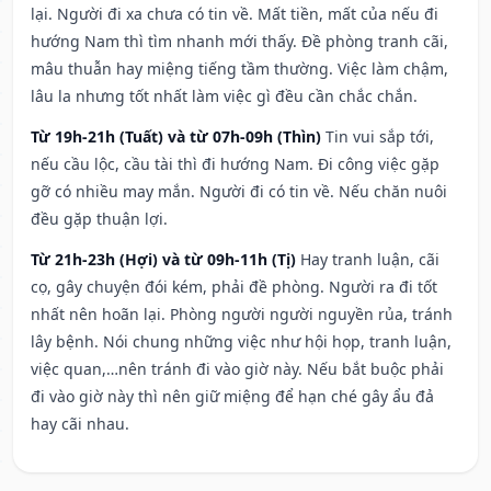
lại. Người đi xa chưa có tin về. Mất tiền, mất của nếu đi
hướng Nam thì tìm nhanh mới thấy. Đề phòng tranh cãi,
mâu thuẫn hay miệng tiếng tầm thường. Việc làm chậm,
lâu la nhưng tốt nhất làm việc gì đều cần chắc chắn.
Từ 19h-21h (Tuất) và từ 07h-09h (Thìn)
Tin vui sắp tới,
nếu cầu lộc, cầu tài thì đi hướng Nam. Đi công việc gặp
gỡ có nhiều may mắn. Người đi có tin về. Nếu chăn nuôi
đều gặp thuận lợi.
Từ 21h-23h (Hợi) và từ 09h-11h (Tị)
Hay tranh luận, cãi
cọ, gây chuyện đói kém, phải đề phòng. Người ra đi tốt
nhất nên hoãn lại. Phòng người người nguyền rủa, tránh
lây bệnh. Nói chung những việc như hội họp, tranh luận,
việc quan,…nên tránh đi vào giờ này. Nếu bắt buộc phải
đi vào giờ này thì nên giữ miệng để hạn ché gây ẩu đả
hay cãi nhau.