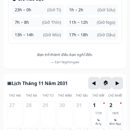
23h – 0h
(Giờ Tí)
1h – 2h
(Giờ Sửu)
7h – 8h
(Giờ Thìn)
11h – 12h
(Giờ Ngọ)
13h – 14h
(Giờ Mùi)
17h – 18h
(Giờ Dậu)
Bạn trở thành điều bạn nghĩ đến.
— Earl Nightingale
Lịch Tháng 11 Năm 2031
THỨ HAI
THỨ BA
THỨ TƯ
THỨ NĂM
THỨ SÁU
THỨ BẢY
CHỦ NHẬT
27
28
29
30
31
1
2
17/9
18/9
🐍
🐎
Ất Tỵ
Bính Ngọ