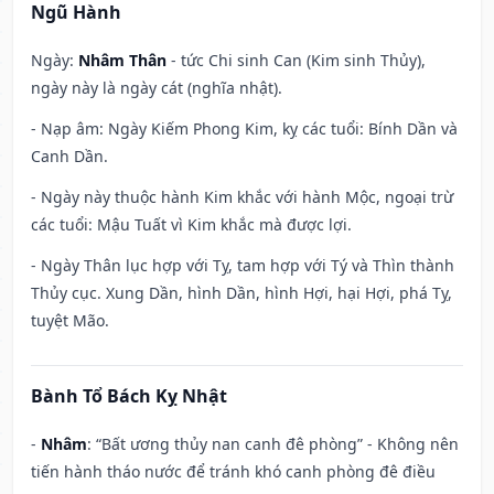
Ngũ Hành
Ngày:
Nhâm Thân
- tức Chi sinh Can (Kim sinh Thủy),
ngày này là ngày cát (nghĩa nhật).
- Nạp âm: Ngày Kiếm Phong Kim, kỵ các tuổi: Bính Dần và
Canh Dần.
- Ngày này thuộc hành Kim khắc với hành Mộc, ngoại trừ
các tuổi: Mậu Tuất vì Kim khắc mà được lợi.
- Ngày Thân lục hợp với Tỵ, tam hợp với Tý và Thìn thành
Thủy cục. Xung Dần, hình Dần, hình Hợi, hại Hợi, phá Tỵ,
tuyệt Mão.
Bành Tổ Bách Kỵ Nhật
-
Nhâm
: “Bất ương thủy nan canh đê phòng” - Không nên
tiến hành tháo nước để tránh khó canh phòng đê điều