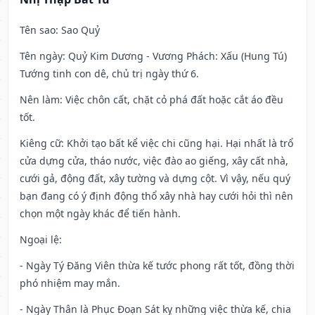
Tên sao
: Sao Quỷ
Tên ngày
: Quỷ Kim Dương - Vương Phách: Xấu (Hung Tú)
Tướng tinh con dê, chủ trị ngày thứ 6.
Nên làm
: Việc chôn cất, chặt cỏ phá đất hoặc cắt áo đều
tốt.
Kiêng cữ
: Khởi tạo bất kể việc chi cũng hại. Hại nhất là trổ
cửa dựng cửa, tháo nước, việc đào ao giếng, xây cất nhà,
cưới gả, động đất, xây tường và dựng cột. Vì vậy, nếu quý
bạn đang có ý định động thổ xây nhà hay cưới hỏi thì nên
chọn một ngày khác để tiến hành.
Ngoại lệ
:
- Ngày Tý Đăng Viên thừa kế tước phong rất tốt, đồng thời
phó nhiệm may mắn.
- Ngày Thân là Phục Đoạn Sát kỵ những việc thừa kế, chia