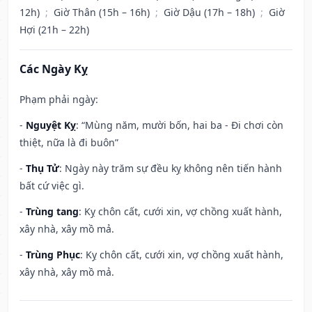
12h)
;
Giờ Thân (15h – 16h)
;
Giờ Dậu (17h – 18h)
;
Giờ
Hợi (21h – 22h)
Các Ngày Kỵ
Phạm phải ngày:
-
Nguyệt Kỵ
: “Mùng năm, mười bốn, hai ba - Đi chơi còn
thiệt, nữa là đi buôn”
-
Thụ Tử
: Ngày này trăm sự đều kỵ không nên tiến hành
bất cứ việc gì.
-
Trùng tang
: Kỵ chôn cất, cưới xin, vợ chồng xuất hành,
xây nhà, xây mồ mả.
-
Trùng Phục
: Kỵ chôn cất, cưới xin, vợ chồng xuất hành,
xây nhà, xây mồ mả.