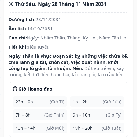
☀️ Thứ Sáu, Ngày 28 Tháng 11 Năm 2031
Dương lịch:
28/11/2031
Âm lịch:
14/10/2031
Can chi:
Ngày: Nhâm Thân, Tháng: Kỷ Hợi, Năm: Tân Hợi
Tiết khí:
Tiểu tuyết
Ngày Thân là Phục Đoạn Sát kỵ những việc thừa kế,
chia lãnh gia tài, chôn cất, việc xuất hành, khởi
công lập lò gốm, lò nhuộm. Nên:
Dứt vú trẻ em, xây
tường, kết dứt điều hung hại, lấp hang lỗ, làm cầu tiêu.
⏱️ Giờ Hoàng đạo
23h – 0h
(Giờ Tí)
1h – 2h
(Giờ Sửu)
7h – 8h
(Giờ Thìn)
9h – 10h
(Giờ Tỵ)
13h – 14h
(Giờ Mùi)
19h – 20h
(Giờ Tuất)