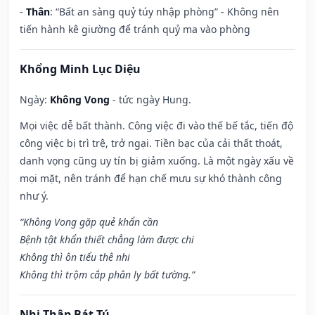
-
Thân
: “Bất an sàng quỷ túy nhập phòng” - Không nên
tiến hành kê giường để tránh quỷ ma vào phòng
Khổng Minh Lục Diệu
Ngày:
Không Vong
- tức ngày Hung.
Mọi việc dễ bất thành. Công việc đi vào thế bế tắc, tiến độ
công việc bị trì trệ, trở ngại. Tiền bạc của cải thất thoát,
danh vọng cũng uy tín bị giảm xuống. Là một ngày xấu về
mọi mặt, nên tránh để hạn chế mưu sự khó thành công
như ý.
“Không Vong gặp quẻ khẩn cần
Bệnh tật khẩn thiết chẳng làm được chi
Không thì ôn tiểu thê nhi
Không thì trộm cắp phân ly bất tường.”
Nhị Thập Bát Tú