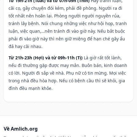
Từ 19h-21h (Tuất) và từ 07h-09h (Thìn)
Hay tranh luận,
cãi cọ, gây chuyện đói kém, phải đề phòng. Người ra đi
tốt nhất nên hoãn lại. Phòng người người nguyền rủa,
tránh lây bệnh. Nói chung những việc như hội họp, tranh
luận, việc quan,…nên tránh đi vào giờ này. Nếu bắt buộc
phải đi vào giờ này thì nên giữ miệng để hạn ché gây ẩu
đả hay cãi nhau.
Từ 21h-23h (Hợi) và từ 09h-11h (Tị)
Là giờ rất tốt lành,
nếu đi thường gặp được may mắn. Buôn bán, kinh doanh
có lời. Người đi sắp về nhà. Phụ nữ có tin mừng. Mọi việc
trong nhà đều hòa hợp. Nếu có bệnh cầu thì sẽ khỏi, gia
đình đều mạnh khỏe.
Về Amlich.org