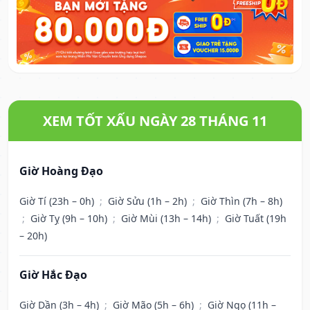
XEM TỐT XẤU NGÀY 28 THÁNG 11
Giờ Hoàng Đạo
Giờ Tí (23h – 0h)
;
Giờ Sửu (1h – 2h)
;
Giờ Thìn (7h – 8h)
;
Giờ Tỵ (9h – 10h)
;
Giờ Mùi (13h – 14h)
;
Giờ Tuất (19h
– 20h)
Giờ Hắc Đạo
Giờ Dần (3h – 4h)
;
Giờ Mão (5h – 6h)
;
Giờ Ngọ (11h –