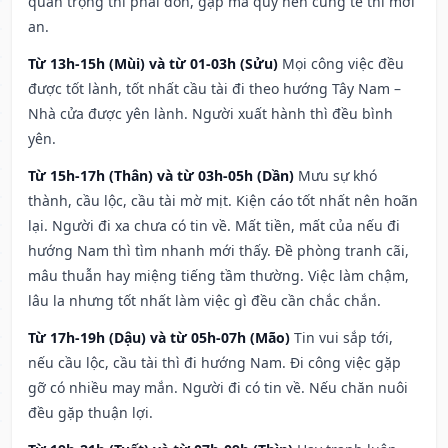
quan trọng thì phải đòn, gặp ma quỷ nên cúng tế thì mới
an.
Từ 13h-15h (Mùi) và từ 01-03h (Sửu)
Mọi công việc đều
được tốt lành, tốt nhất cầu tài đi theo hướng Tây Nam –
Nhà cửa được yên lành. Người xuất hành thì đều bình
yên.
Từ 15h-17h (Thân) và từ 03h-05h (Dần)
Mưu sự khó
thành, cầu lộc, cầu tài mờ mịt. Kiện cáo tốt nhất nên hoãn
lại. Người đi xa chưa có tin về. Mất tiền, mất của nếu đi
hướng Nam thì tìm nhanh mới thấy. Đề phòng tranh cãi,
mâu thuẫn hay miệng tiếng tầm thường. Việc làm chậm,
lâu la nhưng tốt nhất làm việc gì đều cần chắc chắn.
Từ 17h-19h (Dậu) và từ 05h-07h (Mão)
Tin vui sắp tới,
nếu cầu lộc, cầu tài thì đi hướng Nam. Đi công việc gặp
gỡ có nhiều may mắn. Người đi có tin về. Nếu chăn nuôi
đều gặp thuận lợi.