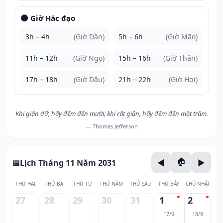
🌑 Giờ Hắc đạo
3h – 4h
(Giờ Dần)
5h – 6h
(Giờ Mão)
11h – 12h
(Giờ Ngọ)
15h – 16h
(Giờ Thân)
17h – 18h
(Giờ Dậu)
21h – 22h
(Giờ Hợi)
Khi giận dữ, hãy đếm đến mười; khi rất giận, hãy đếm đến một trăm.
— Thomas Jefferson
Lịch Tháng 11 Năm 2031
THỨ HAI
THỨ BA
THỨ TƯ
THỨ NĂM
THỨ SÁU
THỨ BẢY
CHỦ NHẬT
27
28
29
30
31
1
2
17/9
18/9