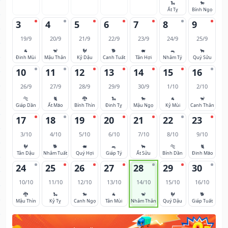
🐍
🐎
Ất Tỵ
Bính Ngọ
3
4
5
6
7
8
9
19/9
20/9
21/9
22/9
23/9
24/9
25/9
🐐
🐒
🐓
🐕
🐖
🐀
🐂
Đinh Mùi
Mậu Thân
Kỷ Dậu
Canh Tuất
Tân Hợi
Nhâm Tý
Quý Sửu
10
11
12
13
14
15
16
26/9
27/9
28/9
29/9
30/9
1/10
2/10
🐅
🐈
🐉
🐍
🐎
🐐
🐒
Giáp Dần
Ất Mão
Bính Thìn
Đinh Tỵ
Mậu Ngọ
Kỷ Mùi
Canh Thân
17
18
19
20
21
22
23
3/10
4/10
5/10
6/10
7/10
8/10
9/10
🐓
🐕
🐖
🐀
🐂
🐅
🐈
Tân Dậu
Nhâm Tuất
Quý Hợi
Giáp Tý
Ất Sửu
Bính Dần
Đinh Mão
24
25
26
27
28
29
30
10/10
11/10
12/10
13/10
14/10
15/10
16/10
🐉
🐍
🐎
🐐
🐒
🐓
🐕
Mậu Thìn
Kỷ Tỵ
Canh Ngọ
Tân Mùi
Nhâm Thân
Quý Dậu
Giáp Tuất