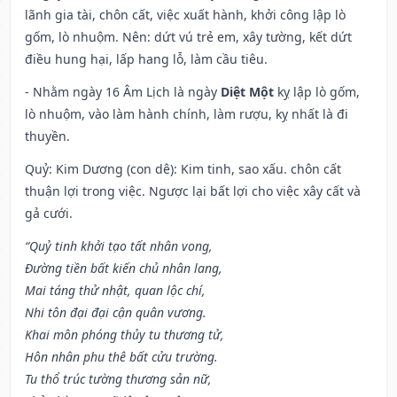
lãnh gia tài, chôn cất, việc xuất hành, khởi công lập lò
gốm, lò nhuộm. Nên: dứt vú trẻ em, xây tường, kết dứt
điều hung hại, lấp hang lỗ, làm cầu tiêu.
- Nhằm ngày 16 Âm Lịch là ngày
Diệt Một
kỵ lập lò gốm,
lò nhuộm, vào làm hành chính, làm rượu, kỵ nhất là đi
thuyền.
Quỷ: Kim Dương (con dê): Kim tinh, sao xấu. chôn cất
thuận lợi trong việc. Ngược lại bất lợi cho việc xây cất và
gả cưới.
“Quỷ tinh khởi tạo tất nhân vong,
Đường tiền bất kiến chủ nhân lang,
Mai táng thử nhật, quan lộc chí,
Nhi tôn đại đại cận quân vương.
Khai môn phóng thủy tu thương tử,
Hôn nhân phu thê bất cửu trường.
Tu thổ trúc tường thương sản nữ,