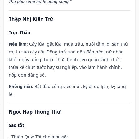
Thủ phù song nữ lệ uông uông.”
Thập Nhị Kiến Trừ
Trực Thâu
Nên làm
: Cấy lúa, gặt lúa, mua trâu, nuôi tằm, đi săn thú
cá, tu sửa cây cối. Động thổ, san nền đắp nền, nữ nhân
khởi ngày uống thuốc chưa bệnh, lên quan lãnh chức,
thừa kế chức tước hay sự nghiệp, vào làm hành chính,
nộp đơn dâng sớ.
Không nên
: Bắt đầu công việc mới, kỵ đi du lịch, kỵ tang
lễ.
Ngọc Hạp Thông Thư
Sao tốt
:
- Thiên Quý: Tốt cho mọi việc.