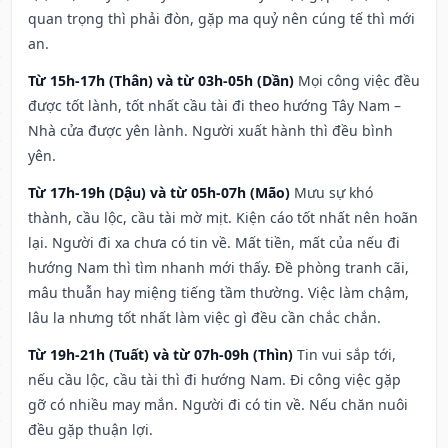
quan trọng thì phải đòn, gặp ma quỷ nên cúng tế thì mới
an.
Từ 15h-17h (Thân) và từ 03h-05h (Dần)
Mọi công việc đều
được tốt lành, tốt nhất cầu tài đi theo hướng Tây Nam –
Nhà cửa được yên lành. Người xuất hành thì đều bình
yên.
Từ 17h-19h (Dậu) và từ 05h-07h (Mão)
Mưu sự khó
thành, cầu lộc, cầu tài mờ mịt. Kiện cáo tốt nhất nên hoãn
lại. Người đi xa chưa có tin về. Mất tiền, mất của nếu đi
hướng Nam thì tìm nhanh mới thấy. Đề phòng tranh cãi,
mâu thuẫn hay miệng tiếng tầm thường. Việc làm chậm,
lâu la nhưng tốt nhất làm việc gì đều cần chắc chắn.
Từ 19h-21h (Tuất) và từ 07h-09h (Thìn)
Tin vui sắp tới,
nếu cầu lộc, cầu tài thì đi hướng Nam. Đi công việc gặp
gỡ có nhiều may mắn. Người đi có tin về. Nếu chăn nuôi
đều gặp thuận lợi.