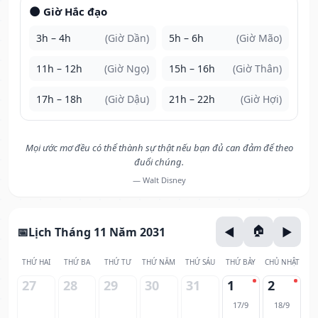
🌑 Giờ Hắc đạo
3h – 4h
(Giờ Dần)
5h – 6h
(Giờ Mão)
11h – 12h
(Giờ Ngọ)
15h – 16h
(Giờ Thân)
17h – 18h
(Giờ Dậu)
21h – 22h
(Giờ Hợi)
Mọi ước mơ đều có thể thành sự thật nếu bạn đủ can đảm để theo
đuổi chúng.
— Walt Disney
Lịch Tháng 11 Năm 2031
THỨ HAI
THỨ BA
THỨ TƯ
THỨ NĂM
THỨ SÁU
THỨ BẢY
CHỦ NHẬT
27
28
29
30
31
1
2
17/9
18/9