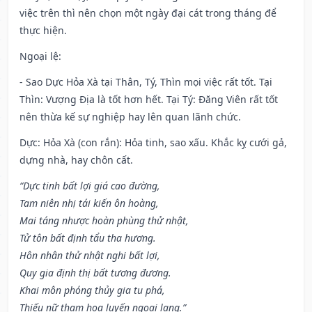
việc trên thì nên chọn một ngày đại cát trong tháng để
thực hiện.
Ngoại lệ
:
- Sao Dực Hỏa Xà tại Thân, Tý, Thìn mọi việc rất tốt. Tại
Thìn: Vượng Địa là tốt hơn hết. Tại Tý: Đăng Viên rất tốt
nên thừa kế sự nghiệp hay lên quan lãnh chức.
Dực: Hỏa Xà (con rắn): Hỏa tinh, sao xấu. Khắc kỵ cưới gả,
dựng nhà, hay chôn cất.
“Dực tinh bất lợi giá cao đường,
Tam niên nhị tái kiến ôn hoàng,
Mai táng nhược hoàn phùng thử nhật,
Tử tôn bất định tẩu tha hương.
Hôn nhân thử nhật nghi bất lợi,
Quy gia định thị bất tương đương.
Khai môn phóng thủy gia tu phá,
Thiếu nữ tham hoa luyến ngoại lang.”