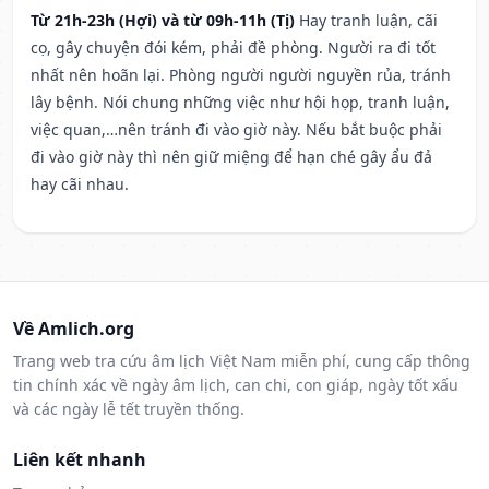
Từ 21h-23h (Hợi) và từ 09h-11h (Tị)
Hay tranh luận, cãi
cọ, gây chuyện đói kém, phải đề phòng. Người ra đi tốt
nhất nên hoãn lại. Phòng người người nguyền rủa, tránh
lây bệnh. Nói chung những việc như hội họp, tranh luận,
việc quan,…nên tránh đi vào giờ này. Nếu bắt buộc phải
đi vào giờ này thì nên giữ miệng để hạn ché gây ẩu đả
hay cãi nhau.
Về Amlich.org
Trang web tra cứu âm lịch Việt Nam miễn phí, cung cấp thông
tin chính xác về ngày âm lịch, can chi, con giáp, ngày tốt xấu
và các ngày lễ tết truyền thống.
Liên kết nhanh