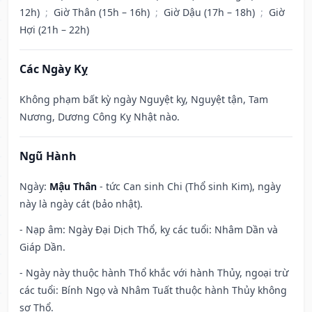
12h)
;
Giờ Thân (15h – 16h)
;
Giờ Dậu (17h – 18h)
;
Giờ
Hợi (21h – 22h)
Các Ngày Kỵ
Không phạm bất kỳ ngày Nguyệt kỵ, Nguyệt tận, Tam
Nương, Dương Công Kỵ Nhật nào.
Ngũ Hành
Ngày:
Mậu Thân
- tức Can sinh Chi (Thổ sinh Kim), ngày
này là ngày cát (bảo nhật).
- Nạp âm: Ngày Đại Dịch Thổ, kỵ các tuổi: Nhâm Dần và
Giáp Dần.
- Ngày này thuộc hành Thổ khắc với hành Thủy, ngoại trừ
các tuổi: Bính Ngọ và Nhâm Tuất thuộc hành Thủy không
sợ Thổ.