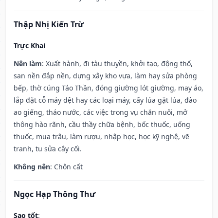
Thập Nhị Kiến Trừ
Trực Khai
Nên làm
: Xuất hành, đi tàu thuyền, khởi tạo, động thổ,
san nền đắp nền, dựng xây kho vựa, làm hay sửa phòng
bếp, thờ cúng Táo Thần, đóng giường lót giường, may áo,
lắp đặt cỗ máy dệt hay các loại máy, cấy lúa gặt lúa, đào
ao giếng, tháo nước, các việc trong vụ chăn nuôi, mở
thông hào rãnh, cầu thầy chữa bệnh, bốc thuốc, uống
thuốc, mua trâu, làm rượu, nhập học, học kỹ nghệ, vẽ
tranh, tu sửa cây cối.
Không nên
: Chôn cất
Ngọc Hạp Thông Thư
Sao tốt
: