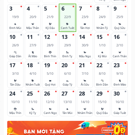
3
4
5
6
7
8
9
19/9
20/9
21/9
22/9
23/9
24/9
25/9
🐐
🐒
🐓
🐕
🐖
🐀
🐂
Đinh Mùi
Mậu Thân
Kỷ Dậu
Canh Tuất
Tân Hợi
Nhâm Tý
Quý Sửu
10
11
12
13
14
15
16
26/9
27/9
28/9
29/9
30/9
1/10
2/10
🐅
🐈
🐉
🐍
🐎
🐐
🐒
Giáp Dần
Ất Mão
Bính Thìn
Đinh Tỵ
Mậu Ngọ
Kỷ Mùi
Canh Thân
17
18
19
20
21
22
23
3/10
4/10
5/10
6/10
7/10
8/10
9/10
🐓
🐕
🐖
🐀
🐂
🐅
🐈
Tân Dậu
Nhâm Tuất
Quý Hợi
Giáp Tý
Ất Sửu
Bính Dần
Đinh Mão
24
25
26
27
28
29
30
10/10
11/10
12/10
13/10
14/10
15/10
16/10
🐉
🐍
🐎
🐐
🐒
🐓
🐕
Mậu Thìn
Kỷ Tỵ
Canh Ngọ
Tân Mùi
Nhâm Thân
Quý Dậu
Giáp Tuất