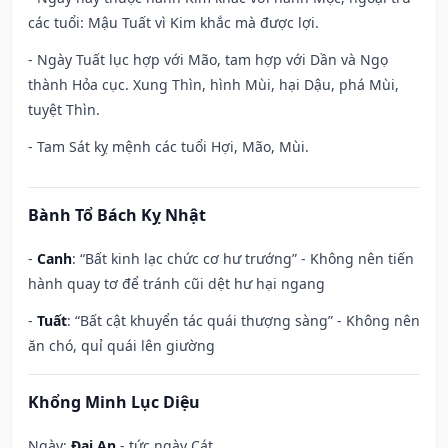
các tuổi: Mậu Tuất vì Kim khắc mà được lợi.
- Ngày Tuất lục hợp với Mão, tam hợp với Dần và Ngọ
thành Hỏa cục. Xung Thìn, hình Mùi, hại Dậu, phá Mùi,
tuyệt Thìn.
- Tam Sát kỵ mệnh các tuổi Hợi, Mão, Mùi.
Bành Tổ Bách Kỵ Nhật
-
Canh
: “Bất kinh lạc chức cơ hư trướng” - Không nên tiến
hành quay tơ để tránh cũi dệt hư hại ngang
-
Tuất
: “Bất cật khuyển tác quái thượng sàng” - Không nên
ăn chó, quỉ quái lên giường
Khổng Minh Lục Diệu
Ngày:
Đại An
- tức ngày Cát.