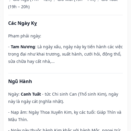
(19h – 20h)
Các Ngày Kỵ
Phạm phải ngày:
-
Tam Nương
: Là ngày xấu, ngày này kỵ tiến hành các việc
trọng đại như khai trương, xuất hành, cưới hỏi, động thổ,
sửa chữa hay cất nhà,...
Ngũ Hành
Ngày:
Canh Tuất
- tức Chi sinh Can (Thổ sinh Kim), ngày
này là ngày cát (nghĩa nhật).
- Nạp âm: Ngày Thoa Xuyến Kim, kỵ các tuổi: Giáp Thìn và
Mậu Thìn.
- Ngày này thuộc hành Kim khắc với hành Mộc, ngoại trừ