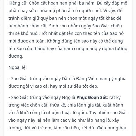
Kiêng cữ
: Chôn cất hoạn nạn phải ba năm. Dù xây đắp mộ
phần hay sửa chữa mộ phần ắt có người chết. Vì vậy, để
tránh điềm giữ quý bạn nên chọn một ngày tốt khác để
tiến hành chôn cất. Sinh con nhằm ngày Sao Giác chiếu
thì sẽ khó nuôi. Tốt nhất đặt tên con theo tên của Sao nó
mới được an toàn. Không dùng tên sao này có thể dùng
tên Sao của tháng hay của năm cũng mang ý nghĩa tương
đương.
Ngoại lệ
:
- Sao Giác trúng vào ngày Dần là Đăng Viên mang ý nghĩa
được ngôi vị cao cả, hay mọi sự đều tốt đẹp.
- Sao Giác trúng vào ngày Ngọ là
Phục Đoạn Sát
: rất kỵ
trong việc chôn cất, thừa kế, chia lãnh gia tài, xuất hành
và cả khởi công lò nhuộm hoặc lò gốm. Tuy nhiên sao Giác
vào ngày này lại nên làm các việc như lấp hang lỗ, xây
tường, dứt vú trẻ em, làm cầu tiêu, kết dứt điều hung hại.