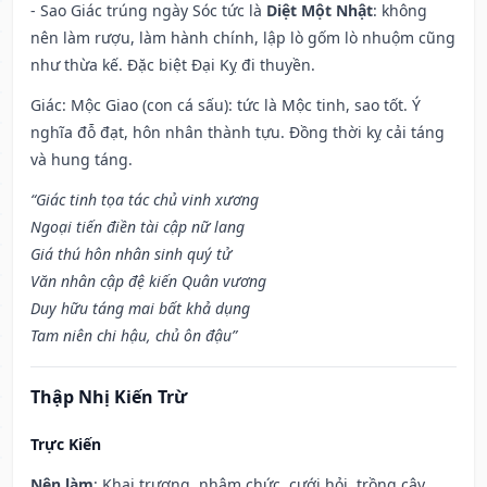
- Sao Giác trúng ngày Sóc tức là
Diệt Một Nhật
: không
nên làm rượu, làm hành chính, lập lò gốm lò nhuộm cũng
như thừa kế. Đặc biệt Đại Kỵ đi thuyền.
Giác: Mộc Giao (con cá sấu): tức là Mộc tinh, sao tốt. Ý
nghĩa đỗ đạt, hôn nhân thành tựu. Đồng thời kỵ cải táng
và hung táng.
“Giác tinh tọa tác chủ vinh xương
Ngoại tiến điền tài cập nữ lang
Giá thú hôn nhân sinh quý tử
Văn nhân cập đệ kiến Quân vương
Duy hữu táng mai bất khả dụng
Tam niên chi hậu, chủ ôn đậu”
Thập Nhị Kiến Trừ
Trực Kiến
Nên làm
: Khai trương, nhậm chức, cưới hỏi, trồng cây,