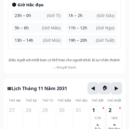
🌑 Giờ Hắc đạo
23h – 0h
(Giờ Tí)
1h – 2h
(Giờ Sửu)
5h – 6h
(Giờ Mão)
11h – 12h
(Giờ Ngọ)
13h – 14h
(Giờ Mùi)
19h – 20h
(Giờ Tuất)
Điều tuyệt vời nhất bạn có thể trao cho người khác là sự chân thành.
— Khuyết Danh
Lịch Tháng 11 Năm 2031
THỨ HAI
THỨ BA
THỨ TƯ
THỨ NĂM
THỨ SÁU
THỨ BẢY
CHỦ NHẬT
27
28
29
30
31
1
2
17/9
18/9
🐍
🐎
Ất Tỵ
Bính Ngọ