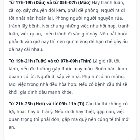
Từ 17h-19h (Dậu) và từ 05h-07h (Mão)
Hay tranh luận,
cãi cọ, gây chuyện đói kém, phải đề phòng. Người ra đi
tốt nhất nên hoãn lại. Phòng người người nguyền rủa,
tránh lây bệnh. Nói chung những việc như hội họp, tranh
luận, việc quan,…nên tránh đi vào giờ này. Nếu bắt buộc
phải đi vào giờ này thì nên giữ miệng để hạn ché gây ẩu
đả hay cãi nhau.
Từ 19h-21h (Tuất) và từ 07h-09h (Thìn)
Là giờ rất tốt
lành, nếu đi thường gặp được may mắn. Buôn bán, kinh
doanh có lời. Người đi sắp về nhà. Phụ nữ có tin mừng.
Mọi việc trong nhà đều hòa hợp. Nếu có bệnh cầu thì sẽ
khỏi, gia đình đều mạnh khỏe.
Từ 21h-23h (Hợi) và từ 09h-11h (Tị)
Cầu tài thì không có
lợi, hoặc hay bị trái ý. Nếu ra đi hay thiệt, gặp nạn, việc
quan trọng thì phải đòn, gặp ma quỷ nên cúng tế thì mới
an.