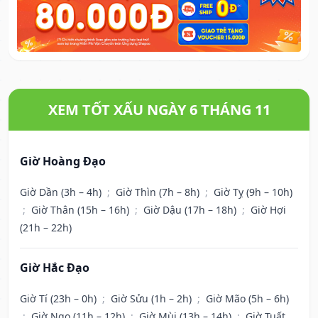
XEM TỐT XẤU NGÀY 6 THÁNG 11
Giờ Hoàng Đạo
Giờ Dần (3h – 4h)
;
Giờ Thìn (7h – 8h)
;
Giờ Tỵ (9h – 10h)
;
Giờ Thân (15h – 16h)
;
Giờ Dậu (17h – 18h)
;
Giờ Hợi
(21h – 22h)
Giờ Hắc Đạo
Giờ Tí (23h – 0h)
;
Giờ Sửu (1h – 2h)
;
Giờ Mão (5h – 6h)
;
Giờ Ngọ (11h – 12h)
;
Giờ Mùi (13h – 14h)
;
Giờ Tuất