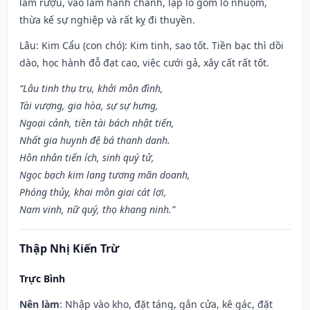
làm rượu, vào làm hành chánh, lập lò gốm lò nhuộm,
thừa kế sự nghiệp và rất kỵ đi thuyền.
Lâu: Kim Cẩu (con chó): Kim tinh, sao tốt. Tiền bạc thì dồi
dào, học hành đỗ đạt cao, việc cưới gả, xây cất rất tốt.
“Lâu tinh thụ trụ, khởi môn đình,
Tài vượng, gia hòa, sự sự hưng,
Ngoại cảnh, tiền tài bách nhật tiến,
Nhất gia huynh đệ bá thanh danh.
Hôn nhân tiến ích, sinh quý tử,
Ngọc bạch kim lang tương mãn doanh,
Phóng thủy, khai môn giai cát lợi,
Nam vinh, nữ quý, thọ khang ninh.”
Thập Nhị Kiến Trừ
Trực Bình
Nên làm
: Nhập vào kho, đặt táng, gắn cửa, kê gác, đặt