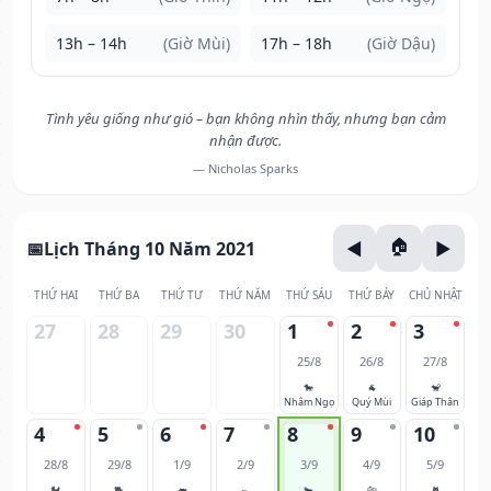
13h – 14h
(Giờ Mùi)
17h – 18h
(Giờ Dậu)
Tình yêu giống như gió – bạn không nhìn thấy, nhưng bạn cảm
nhận được.
— Nicholas Sparks
Lịch Tháng 10 Năm 2021
THỨ HAI
THỨ BA
THỨ TƯ
THỨ NĂM
THỨ SÁU
THỨ BẢY
CHỦ NHẬT
27
28
29
30
1
2
3
25/8
26/8
27/8
🐎
🐐
🐒
Nhâm Ngọ
Quý Mùi
Giáp Thân
4
5
6
7
8
9
10
28/8
29/8
1/9
2/9
3/9
4/9
5/9
🐓
🐕
🐖
🐀
🐂
🐅
🐈