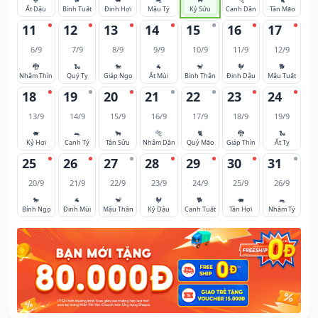
Ất Dậu
Bính Tuất
Đinh Hợi
Mậu Tý
Kỷ Sửu
Canh Dần
Tân Mão
11
12
13
14
15
16
17
6/9
7/9
8/9
9/9
10/9
11/9
12/9
🐉
🐍
🐎
🐐
🐒
🐓
🐕
Nhâm Thìn
Quý Tỵ
Giáp Ngọ
Ất Mùi
Bính Thân
Đinh Dậu
Mậu Tuất
18
19
20
21
22
23
24
13/9
14/9
15/9
16/9
17/9
18/9
19/9
🐖
🐀
🐂
🐅
🐈
🐉
🐍
Kỷ Hợi
Canh Tý
Tân Sửu
Nhâm Dần
Quý Mão
Giáp Thìn
Ất Tỵ
25
26
27
28
29
30
31
20/9
21/9
22/9
23/9
24/9
25/9
26/9
🐎
🐐
🐒
🐓
🐕
🐖
🐀
Bính Ngọ
Đinh Mùi
Mậu Thân
Kỷ Dậu
Canh Tuất
Tân Hợi
Nhâm Tý