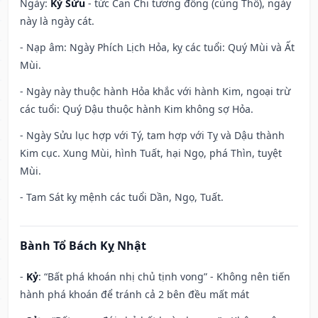
Ngày:
Kỷ Sửu
- tức Can Chi tương đồng (cùng Thổ), ngày
này là ngày cát.
- Nạp âm: Ngày Phích Lịch Hỏa, kỵ các tuổi: Quý Mùi và Ất
Mùi.
- Ngày này thuộc hành Hỏa khắc với hành Kim, ngoại trừ
các tuổi: Quý Dậu thuộc hành Kim không sợ Hỏa.
- Ngày Sửu lục hợp với Tý, tam hợp với Tỵ và Dậu thành
Kim cục. Xung Mùi, hình Tuất, hại Ngọ, phá Thìn, tuyệt
Mùi.
- Tam Sát kỵ mệnh các tuổi Dần, Ngọ, Tuất.
Bành Tổ Bách Kỵ Nhật
-
Kỷ
: “Bất phá khoán nhị chủ tịnh vong” - Không nên tiến
hành phá khoán để tránh cả 2 bên đều mất mát