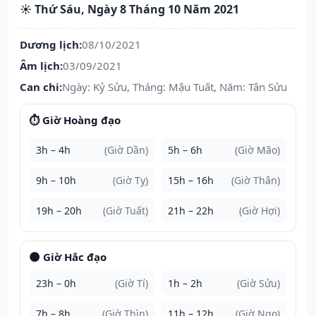
☀️ Thứ Sáu, Ngày 8 Tháng 10 Năm 2021
Dương lịch:
08/10/2021
Âm lịch:
03/09/2021
Can chi:
Ngày: Kỷ Sửu, Tháng: Mậu Tuất, Năm: Tân Sửu
⏱️ Giờ Hoàng đạo
3h – 4h
(Giờ Dần)
5h – 6h
(Giờ Mão)
9h – 10h
(Giờ Tỵ)
15h – 16h
(Giờ Thân)
19h – 20h
(Giờ Tuất)
21h – 22h
(Giờ Hợi)
🌑 Giờ Hắc đạo
23h – 0h
(Giờ Tí)
1h – 2h
(Giờ Sửu)
7h – 8h
(Giờ Thìn)
11h – 12h
(Giờ Ngọ)