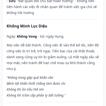
-
Sửu
: “Bất quan đới chủ bất hoàn hương” - Không nên
tiến hành các việc đi nhận quan để tránh việc gia chủ sẽ
không hồi hương
Khổng Minh Lục Diệu
Ngày:
Không Vong
- tức ngày Hung.
Mọi việc dễ bất thành. Công việc đi vào thế bế tắc, tiến độ
công việc bị trì trệ, trở ngại. Tiền bạc của cải thất thoát,
danh vọng cũng uy tín bị giảm xuống. Là một ngày xấu về
mọi mặt, nên tránh để hạn chế mưu sự khó thành công
như ý.
“Không Vong gặp quẻ khẩn cần
Bệnh tật khẩn thiết chẳng làm được chi
Không thì ôn tiểu thê nhi
Không thì trộm cắp phân ly bất tường.”