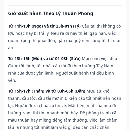
Giờ xuất hành Theo Lý Thuần Phong
Từ 11h-13h (Ngọ) và từ 23h-01h (Tý)
Cầu tài thì không có
lợi, hoặc hay bị trái ý. Nếu ra đi hay thiệt, gặp nạn, việc
quan trọng thì phải đòn, gặp ma quỷ nên cúng tế thì mới
an.
Từ 13h-15h (Mùi) và từ 01-03h (Sửu)
Mọi công việc đều
được tốt lành, tốt nhất cầu tài đi theo hướng Tây Nam –
Nhà cửa được yên lành. Người xuất hành thì đều bình
yên.
Từ 15h-17h (Thân) và từ 03h-05h (Dần)
Mưu sự khó
thành, cầu lộc, cầu tài mờ mịt. Kiện cáo tốt nhất nên hoãn
lại. Người đi xa chưa có tin về. Mất tiền, mất của nếu đi
hướng Nam thì tìm nhanh mới thấy. Đề phòng tranh cãi,
mâu thuẫn hay miệng tiếng tầm thường. Việc làm chậm,
lâu la nhưng tốt nhất làm việc gì đều cần chắc chắn.