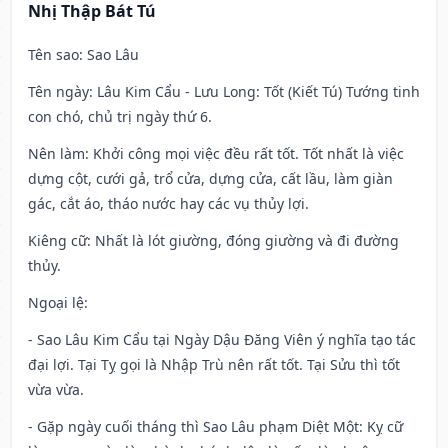
Nhị Thập Bát Tú
Tên sao
: Sao Lâu
Tên ngày
: Lâu Kim Cẩu - Lưu Long: Tốt (Kiết Tú) Tướng tinh
con chó, chủ trị ngày thứ 6.
Nên làm
: Khởi công mọi việc đều rất tốt. Tốt nhất là việc
dựng cột, cưới gả, trổ cửa, dựng cửa, cất lầu, làm giàn
gác, cắt áo, tháo nước hay các vụ thủy lợi.
Kiêng cữ
: Nhất là lót giường, đóng giường và đi đường
thủy.
Ngoại lệ
:
- Sao Lâu Kim Cẩu tại Ngày Dậu Đăng Viên ý nghĩa tạo tác
đại lợi. Tại Tỵ gọi là Nhập Trù nên rất tốt. Tại Sửu thì tốt
vừa vừa.
- Gặp ngày cuối tháng thì Sao Lâu phạm Diệt Một: Kỵ cữ