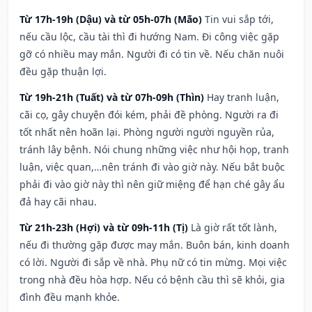
Từ 17h-19h (Dậu) và từ 05h-07h (Mão)
Tin vui sắp tới,
nếu cầu lộc, cầu tài thì đi hướng Nam. Đi công việc gặp
gỡ có nhiều may mắn. Người đi có tin về. Nếu chăn nuôi
đều gặp thuận lợi.
Từ 19h-21h (Tuất) và từ 07h-09h (Thìn)
Hay tranh luận,
cãi cọ, gây chuyện đói kém, phải đề phòng. Người ra đi
tốt nhất nên hoãn lại. Phòng người người nguyền rủa,
tránh lây bệnh. Nói chung những việc như hội họp, tranh
luận, việc quan,…nên tránh đi vào giờ này. Nếu bắt buộc
phải đi vào giờ này thì nên giữ miệng để hạn ché gây ẩu
đả hay cãi nhau.
Từ 21h-23h (Hợi) và từ 09h-11h (Tị)
Là giờ rất tốt lành,
nếu đi thường gặp được may mắn. Buôn bán, kinh doanh
có lời. Người đi sắp về nhà. Phụ nữ có tin mừng. Mọi việc
trong nhà đều hòa hợp. Nếu có bệnh cầu thì sẽ khỏi, gia
đình đều mạnh khỏe.