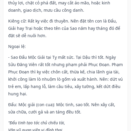
thủy lợi, chặt cỏ phá đất, may cắt áo mão, hoặc kinh
doanh, giao dịch, mưu cầu công danh.
Kiêng cữ
: Rất kỵ việc đi thuyền. Nên đặt tên con là Đẩu,
Giải hay Trại hoặc theo tên của Sao năm hay tháng đó để
đặt sẽ dễ nuôi hơn.
Ngoại lệ
:
- Sao Đẩu Mộc Giải tại Tỵ mất sức. Tại Dậu thì tốt. Ngày
Sửu Đăng Viên rất tốt nhưng phạm phải Phục Đoạn. Phạm
Phục Đoạn thì kỵ việc chôn cất, thừa kế, chia lãnh gia tài,
khởi công làm lò nhuộm lò gốm và xuất hành. Nên: dứt vú
trẻ em, lấp hang lỗ, làm cầu tiêu, xây tường, kết dứt điều
hung hại.
Đẩu: Mộc giải (con cua): Mộc tinh, sao tốt. Nên xây cất,
sửa chữa, cưới gả và an táng đều tốt.
“Đẩu tinh tạo tác chủ chiêu tài,
Văn vũ quan viên vị đỉnh thai,