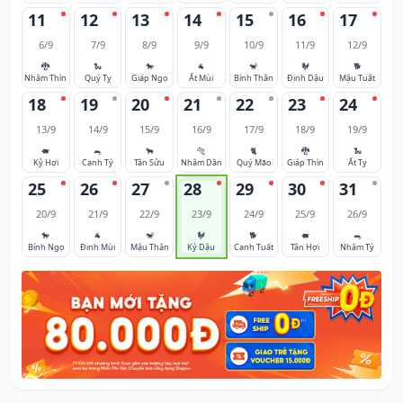
11
12
13
14
15
16
17
6/9
7/9
8/9
9/9
10/9
11/9
12/9
🐉
🐍
🐎
🐐
🐒
🐓
🐕
Nhâm Thìn
Quý Tỵ
Giáp Ngọ
Ất Mùi
Bính Thân
Đinh Dậu
Mậu Tuất
18
19
20
21
22
23
24
13/9
14/9
15/9
16/9
17/9
18/9
19/9
🐖
🐀
🐂
🐅
🐈
🐉
🐍
Kỷ Hợi
Canh Tý
Tân Sửu
Nhâm Dần
Quý Mão
Giáp Thìn
Ất Tỵ
25
26
27
28
29
30
31
20/9
21/9
22/9
23/9
24/9
25/9
26/9
🐎
🐐
🐒
🐓
🐕
🐖
🐀
Bính Ngọ
Đinh Mùi
Mậu Thân
Kỷ Dậu
Canh Tuất
Tân Hợi
Nhâm Tý