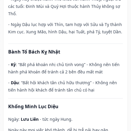
các tuổi: Đinh Mùi và Quý Hợi thuộc hành Thủy không sợ
Thổ.
- Ngày Dậu lục hợp với Thìn, tam hợp với Sửu và Tỵ thành
Kim cục. Xung Mão, hình Dậu, hại Tuất, phá Tý, tuyệt Dần.
Bành Tổ Bách Kỵ Nhật
-
Kỷ
: “Bất phá khoán nhị chủ tịnh vong” - Không nên tiến
hành phá khoán để tránh cả 2 bên đều mất mát
-
Dậu
: “Bất hội khách tân chủ hữu thương” - Không nên
tiến hành hội khách để tránh tân chủ có hại
Khổng Minh Lục Diệu
Ngày:
Lưu Liên
- tức ngày Hung.
Ngày này mọi việc khó thành, dễ bị trễ nải hay gặp