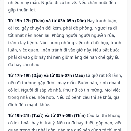
nhiều may mắn. Người đi có tin về. Nếu chăn nuôi đều
gặp thuận lợi.
Từ 15h-17h (Thân) và từ 03h-05h (Dần)
Hay tranh luận,
cãi cọ, gây chuyện đói kém, phải đề phòng. Người ra đi
tốt nhất nên hoãn lại. Phòng người người nguyền rủa,
tránh lây bệnh. Nói chung những việc như hội họp, tranh
luận, việc quan,…nên tránh đi vào giờ này. Nếu bắt buộc
phải đi vào giờ này thì nên giữ miệng để hạn ché gây ẩu
đả hay cãi nhau.
Từ 17h-19h (Dậu) và từ 05h-07h (Mão)
Là giờ rất tốt lành,
nếu đi thường gặp được may mắn. Buôn bán, kinh doanh
có lời. Người đi sắp về nhà. Phụ nữ có tin mừng. Mọi việc
trong nhà đều hòa hợp. Nếu có bệnh cầu thì sẽ khỏi, gia
đình đều mạnh khỏe.
Từ 19h-21h (Tuất) và từ 07h-09h (Thìn)
Cầu tài thì không
có lợi, hoặc hay bị trái ý. Nếu ra đi hay thiệt, gặp nạn, việc
quan trọng thì phải đòn, gặp ma quỷ nên cúng tế thì mới