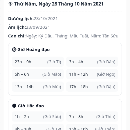
☀️ Thứ Năm, Ngày 28 Tháng 10 Năm 2021
Dương lịch:
28/10/2021
Âm lịch:
23/09/2021
Can chi:
Ngày: Kỷ Dậu, Tháng: Mậu Tuất, Năm: Tân Sửu
⏱️ Giờ Hoàng đạo
23h – 0h
(Giờ Tí)
3h – 4h
(Giờ Dần)
5h – 6h
(Giờ Mão)
11h – 12h
(Giờ Ngọ)
13h – 14h
(Giờ Mùi)
17h – 18h
(Giờ Dậu)
🌑 Giờ Hắc đạo
1h – 2h
(Giờ Sửu)
7h – 8h
(Giờ Thìn)
9h – 10h
(Giờ Tỵ)
15h – 16h
(Giờ Thân)