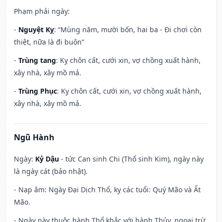
Phạm phải ngày:
-
Nguyệt Kỵ
: “Mùng năm, mười bốn, hai ba - Đi chơi còn
thiệt, nữa là đi buôn”
-
Trùng tang
: Kỵ chôn cất, cưới xin, vợ chồng xuất hành,
xây nhà, xây mồ mả.
-
Trùng Phục
: Kỵ chôn cất, cưới xin, vợ chồng xuất hành,
xây nhà, xây mồ mả.
Ngũ Hành
Ngày:
Kỷ Dậu
- tức Can sinh Chi (Thổ sinh Kim), ngày này
là ngày cát (bảo nhật).
- Nạp âm: Ngày Đại Dịch Thổ, kỵ các tuổi: Quý Mão và Ất
Mão.
- Ngày này thuộc hành Thổ khắc với hành Thủy, ngoại trừ