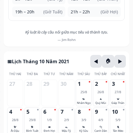
19h – 20h
(Giờ Tuất)
21h – 22h
(Giờ Hợi)
Kỷ luật là cây cầu nối giữa mục tiêu và thành tựu.
— Jim Rohn
Lịch Tháng 10 Năm 2021
THỨ HAI
THỨ BA
THỨ TƯ
THỨ NĂM
THỨ SÁU
THỨ BẢY
CHỦ NHẬT
27
28
29
30
1
2
3
25/8
26/8
27/8
🐎
🐐
🐒
Nhâm Ngọ
Quý Mùi
Giáp Thân
4
5
6
7
8
9
10
28/8
29/8
1/9
2/9
3/9
4/9
5/9
🐓
🐕
🐖
🐀
🐂
🐅
🐈
Ất Dậu
Bính Tuất
Đinh Hợi
Mậu Tý
Kỷ Sửu
Canh Dần
Tân Mão