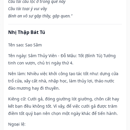
Cầu tài cầu lộc ở trong quẻ này
Cầu tài toại ý vui vầy
Bình an vô sự gặp thầy, gặp quen.”
Nhị Thập Bát Tú
Tên sao
: Sao Sâm
Tên ngày
: Sâm Thủy Viên - Đỗ Mậu: Tốt (Bình Tú) Tướng
tinh con vượn, chủ trị ngày thứ 4.
Nên làm
: Nhiều việc khởi công tạo tác tốt như: dựng cửa
trổ cửa, xây cất nhà, nhập học, làm thủy lợi, tháo nước
đào mương hay đi thuyền.
Kiêng cữ
: Cưới gả, đóng giường lót giường, chôn cất hay
kết bạn đều không tốt. Vì vậy, để việc cưới gả được trăm
điềm tốt quý bạn nên chọn một ngày khác để tiến hành.
Ngoại lệ
: