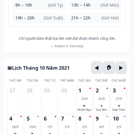
9h – 10h
(Giờ Tỵ)
13h – 14h
(Giờ Mùi)
19h – 20h
(Giờ Tuất)
21h – 22h
(Giờ Hợi)
Chỉ người dám thất bại lớn mới đạt được thành công lớn.
— Robert F. Kennedy
Lịch Tháng 10 Năm 2021
THỨ HAI
THỨ BA
THỨ TƯ
THỨ NĂM
THỨ SÁU
THỨ BẢY
CHỦ NHẬT
27
28
29
30
1
2
3
25/8
26/8
27/8
🐎
🐐
🐒
Nhâm Ngọ
Quý Mùi
Giáp Thân
4
5
6
7
8
9
10
28/8
29/8
1/9
2/9
3/9
4/9
5/9
🐓
🐕
🐖
🐀
🐂
🐅
🐈