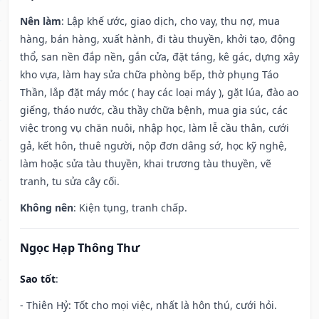
Nên làm
: Lập khế ước, giao dịch, cho vay, thu nợ, mua
hàng, bán hàng, xuất hành, đi tàu thuyền, khởi tạo, động
thổ, san nền đắp nền, gắn cửa, đặt táng, kê gác, dựng xây
kho vựa, làm hay sửa chữa phòng bếp, thờ phụng Táo
Thần, lắp đặt máy móc ( hay các loại máy ), gặt lúa, đào ao
giếng, tháo nước, cầu thầy chữa bệnh, mua gia súc, các
việc trong vụ chăn nuôi, nhập học, làm lễ cầu thân, cưới
gả, kết hôn, thuê người, nộp đơn dâng sớ, học kỹ nghệ,
làm hoặc sửa tàu thuyền, khai trương tàu thuyền, vẽ
tranh, tu sửa cây cối.
Không nên
: Kiện tụng, tranh chấp.
Ngọc Hạp Thông Thư
Sao tốt
:
- Thiên Hỷ: Tốt cho mọi việc, nhất là hôn thú, cưới hỏi.