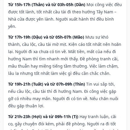
Từ 15h-17h (Thân) và từ 03h-05h (Dần)
Mọi công việc đều
được tốt lành, tốt nhất cầu tài đi theo hướng Tây Nam –
Nhà cửa được yên lành. Người xuất hành thì đều bình
yên.
Từ 17h-19h (Dậu) và từ 05h-07h (Mão)
Mưu sự khó
thành, cầu lộc, cầu tài mờ mịt. Kiện cáo tốt nhất nên hoãn
lại. Người đi xa chưa có tin về. Mất tiền, mất của nếu đi
hướng Nam thì tìm nhanh mới thấy. Đề phòng tranh cãi,
mâu thuẫn hay miệng tiếng tầm thường. Việc làm chậm,
lâu la nhưng tốt nhất làm việc gì đều cần chắc chắn.
Từ 19h-21h (Tuất) và từ 07h-09h (Thìn)
Tin vui sắp tới,
nếu cầu lộc, cầu tài thì đi hướng Nam. Đi công việc gặp
gỡ có nhiều may mắn. Người đi có tin về. Nếu chăn nuôi
đều gặp thuận lợi.
Từ 21h-23h (Hợi) và từ 09h-11h (Tị)
Hay tranh luận, cãi
cọ, gây chuyện đói kém, phải đề phòng. Người ra đi tốt