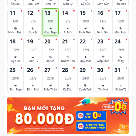
Ất Dậu
Bính Tuất
Đinh Hợi
Mậu Tý
Kỷ Sửu
Canh Dần
Tân Mão
11
12
13
14
15
16
17
6/9
7/9
8/9
9/9
10/9
11/9
12/9
🐉
🐍
🐎
🐐
🐒
🐓
🐕
Nhâm Thìn
Quý Tỵ
Giáp Ngọ
Ất Mùi
Bính Thân
Đinh Dậu
Mậu Tuất
18
19
20
21
22
23
24
13/9
14/9
15/9
16/9
17/9
18/9
19/9
🐖
🐀
🐂
🐅
🐈
🐉
🐍
Kỷ Hợi
Canh Tý
Tân Sửu
Nhâm Dần
Quý Mão
Giáp Thìn
Ất Tỵ
25
26
27
28
29
30
31
20/9
21/9
22/9
23/9
24/9
25/9
26/9
🐎
🐐
🐒
🐓
🐕
🐖
🐀
Bính Ngọ
Đinh Mùi
Mậu Thân
Kỷ Dậu
Canh Tuất
Tân Hợi
Nhâm Tý