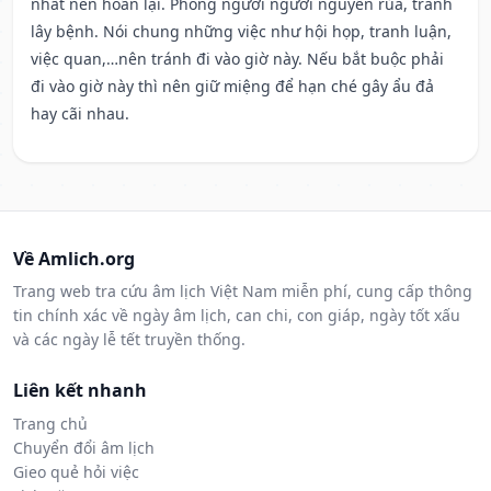
nhất nên hoãn lại. Phòng người người nguyền rủa, tránh
lây bệnh. Nói chung những việc như hội họp, tranh luận,
việc quan,…nên tránh đi vào giờ này. Nếu bắt buộc phải
đi vào giờ này thì nên giữ miệng để hạn ché gây ẩu đả
hay cãi nhau.
Về Amlich.org
Trang web tra cứu âm lịch Việt Nam miễn phí, cung cấp thông
tin chính xác về ngày âm lịch, can chi, con giáp, ngày tốt xấu
và các ngày lễ tết truyền thống.
Liên kết nhanh
Trang chủ
Chuyển đổi âm lịch
Gieo quẻ hỏi việc