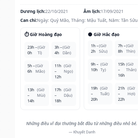
Dương lịch:
22/10/2021
Âm lịch:
17/09/2021
Can chi:
Ngày: Quý Mão, Tháng: Mậu Tuất, Năm: Tân Sửu
⏱️ Giờ Hoàng đạo
🌑 Giờ Hắc đạo
1h –
(Giờ
7h –
(Giờ
23h –
(Giờ
3h –
(Giờ
2h
Sửu)
8h
Thìn)
0h
Tí)
4h
Dần)
9h –
(Giờ
15h
(Giờ
5h –
(Giờ
11h
(Giờ
10h
Tỵ)
–
Thân)
6h
Mão)
–
Ngọ)
16h
12h
19h
(Giờ
21h
(Giờ
13h
(Giờ
17h
(Giờ
–
Tuất)
–
Hợi)
–
Mùi)
–
Dậu)
20h
22h
14h
18h
Những điều vĩ đại thường bắt đầu từ những điều nhỏ bé.
— Khuyết Danh