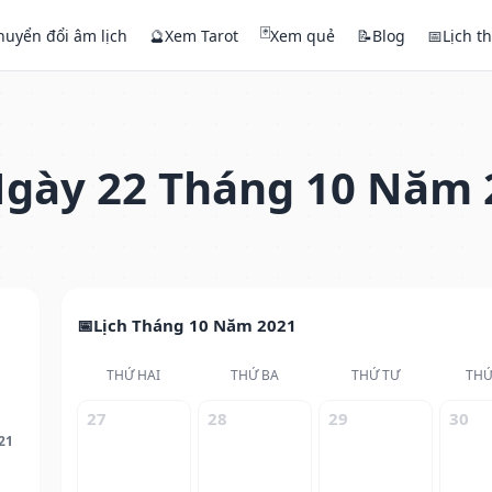
🃏
huyển đổi âm lịch
🔮
Xem Tarot
Xem quẻ
📝
Blog
📅
Lịch t
gày 22 Tháng 10 Năm 
Lịch Tháng 10 Năm 2021
THỨ HAI
THỨ BA
THỨ TƯ
THỨ
27
28
29
30
21