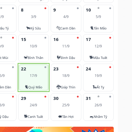
⭐
⭐
8
9
10
2/9
3/9
4/9
5/9
🐂
🐅
🐈
ậu Tý
Kỷ Sửu
Canh Dần
Tân Mão
⭐
15
16
17
9/9
10/9
11/9
12/9
🐒
🐓
🐕
t Mùi
Bính Thân
Đinh Dậu
Mậu Tuất
22
23
24
6/9
17/9
18/9
19/9
🐈
🐉
🐍
âm Dần
Quý Mão
Giáp Thìn
Ất Tỵ
⭐
29
30
31
3/9
24/9
25/9
26/9
🐕
🐖
🐀
ỷ Dậu
Canh Tuất
Tân Hợi
Nhâm Tý