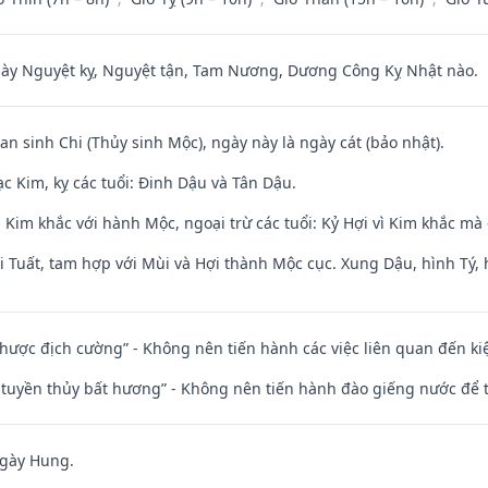
 Nguyệt kỵ, Nguyệt tận, Tam Nương, Dương Công Kỵ Nhật nào.
an sinh Chi (Thủy sinh Mộc), ngày này là ngày cát (bảo nhật).
c Kim, kỵ các tuổi: Đinh Dậu và Tân Dậu.
Kim khắc với hành Mộc, ngoại trừ các tuổi: Kỷ Hợi vì Kim khắc mà 
 Tuất, tam hợp với Mùi và Hợi thành Mộc cục. Xung Dậu, hình Tý, 
 nhược địch cường” - Không nên tiến hành các việc liên quan đến ki
h tuyền thủy bất hương” - Không nên tiến hành đào giếng nước để
ngày Hung.