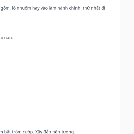
lò gốm, lò nhuộm hay vào làm hành chính, thứ nhất đi
ai nạn.
tìm bắt trộm cướp. Xây đắp nền-tường.