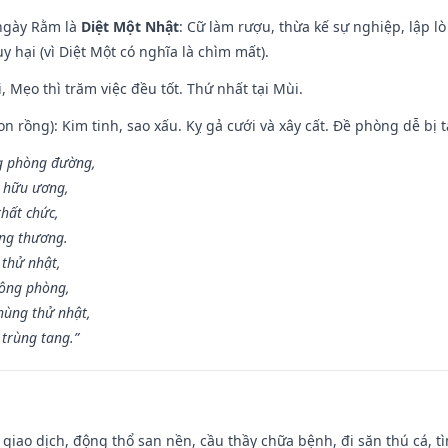
ngày Rằm là
Diệt Một Nhật
: Cữ làm rượu, thừa kế sự nghiệp, lập 
 hại (vì Diệt Một có nghĩa là chìm mất).
, Mẹo thì trăm việc đều tốt. Thứ nhất tại Mùi.
n rồng): Kim tinh, sao xấu. Kỵ gả cưới và xây cất. Đề phòng dễ bị t
ng phòng đường,
ủ hữu ương,
thất chức,
ang thương.
 thử nhật,
hông phòng,
hùng thử nhật,
 trùng tang.”
, giao dịch, động thổ san nền, cầu thầy chữa bệnh, đi săn thú cá, 