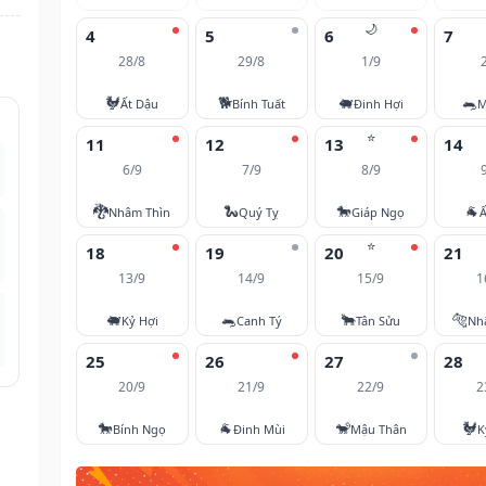
🌙
4
5
6
7
28/8
29/8
1/9
🐓
🐕
🐖
🐀
Ất Dậu
Bính Tuất
Đinh Hợi
M
⭐
11
12
13
14
6/9
7/9
8/9
🐉
🐍
🐎
🐐
Nhâm Thìn
Quý Tỵ
Giáp Ngọ
Ấ
⭐
18
19
20
21
13/9
14/9
15/9
1
🐖
🐀
🐂
🐅
Kỷ Hợi
Canh Tý
Tân Sửu
Nh
25
26
27
28
20/9
21/9
22/9
2
🐎
🐐
🐒
🐓
Bính Ngọ
Đinh Mùi
Mậu Thân
K