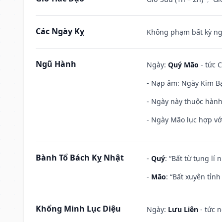
Các Ngày Kỵ
Không phạm bất kỳ ngày
Ngũ Hành
Ngày:
Quý Mão
- tức C
- Nạp âm: Ngày Kim Bạ
- Ngày này thuộc hành 
- Ngày Mão lục hợp với
Bành Tổ Bách Kỵ Nhật
-
Quý
: “Bất từ tụng lí
-
Mão
: “Bất xuyên tỉn
Khổng Minh Lục Diệu
Ngày:
Lưu Liên
- tức 