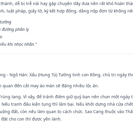
 thành, dễ bị trễ nải hay gặp chuyện dây dưa nên rất khó hoàn th
ính, luật pháp, giấy tờ, ký kết hợp đồng, dâng nộp đơn từ không nên
 tường
a đường phân ly
hi
iều khi nhọc nhằn.”
ng - Ngô Hán: Xấu (Hung Tú) Tướng tinh con Rồng, chủ trị ngày th
iên quan đến cắt may áo màn sẽ đặng nhiều lộc ăn.
 Trùng tang. Vì vậy, để tránh điềm giữ quý bạn nên chọn một ngày 
 Nếu tranh đấu kiện tụng thì lâm bại. Nếu khởi dựng nhà cửa chết 
 ruộng đất, còn nếu làm quan bị cách chức. Sao Cang thuộc vào Thấ
 đặt cho con thì được yên lành.