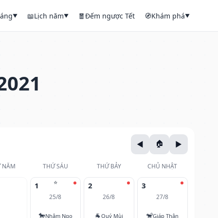
háng
📖
Lịch năm
🧧
Đếm ngược Tết
🧭
Khám phá
▼
▼
▼
2021
 NĂM
THỨ SÁU
THỨ BẢY
CHỦ NHẬT
⭐
1
2
3
25/8
26/8
27/8
🐎
🐐
🐒
Nhâm Ngọ
Quý Mùi
Giáp Thân