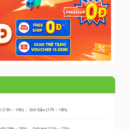
i (13h – 14h)
;
Giờ Dậu (17h – 18h)
uất (19h – 20h)
;
Giờ Hợi (21h – 22h)