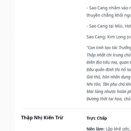
- Sao Cang nhằm vào 
thuyền chẳng khỏi nguy
- Sao Cang tại Mùi, Hợi
Sao Cang: Kim Long (co
“Can tinh tạo tác Trưở
Thập nhật chi trung ch
Điền địa tiêu ma, quan 
Đầu quân định thị hổ l
Giá thú, hôn nhân dụng
Nhi tôn, Tân phụ chủ k
Mai táng nhược hoàn p
Đương thời tai họa, chủ
Thập Nhị Kiến Trừ
Trực Chấp
Nên làm
: Lập khế ước