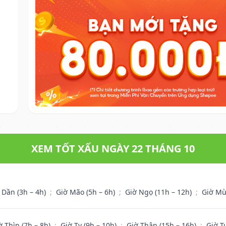
XEM TỐT XẤU NGÀY 22 THÁNG 10
 Dần (3h – 4h)
;
Giờ Mão (5h – 6h)
;
Giờ Ngọ (11h – 12h)
;
Giờ Mù
ờ Thìn (7h – 8h)
;
Giờ Tỵ (9h – 10h)
;
Giờ Thân (15h – 16h)
;
Giờ T