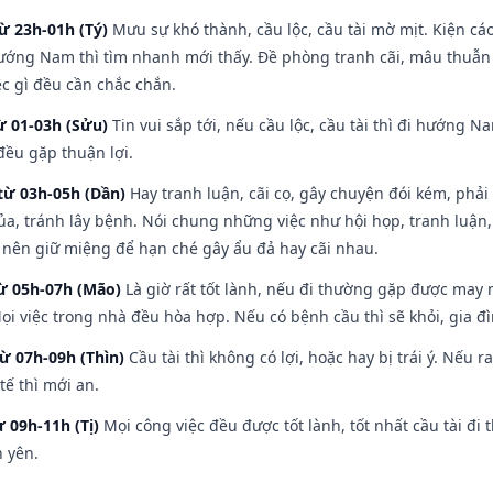
ừ 23h-01h (Tý)
Mưu sự khó thành, cầu lộc, cầu tài mờ mịt. Kiện cáo
hướng Nam thì tìm nhanh mới thấy. Đề phòng tranh cãi, mâu thuẫn
ệc gì đều cần chắc chắn.
ừ 01-03h (Sửu)
Tin vui sắp tới, nếu cầu lộc, cầu tài thì đi hướng 
đều gặp thuận lợi.
từ 03h-05h (Dần)
Hay tranh luận, cãi cọ, gây chuyện đói kém, phải
a, tránh lây bệnh. Nói chung những việc như hội họp, tranh luận,
ì nên giữ miệng để hạn ché gây ẩu đả hay cãi nhau.
từ 05h-07h (Mão)
Là giờ rất tốt lành, nếu đi thường gặp được may 
ọi việc trong nhà đều hòa hợp. Nếu có bệnh cầu thì sẽ khỏi, gia 
từ 07h-09h (Thìn)
Cầu tài thì không có lợi, hoặc hay bị trái ý. Nếu r
ế thì mới an.
ừ 09h-11h (Tị)
Mọi công việc đều được tốt lành, tốt nhất cầu tài 
h yên.