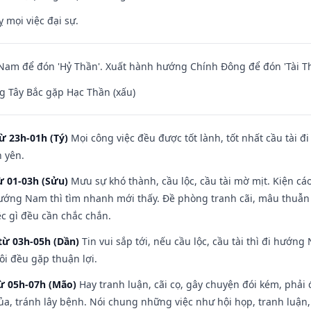
ỵ mọi việc đại sự.
am để đón 'Hỷ Thần'. Xuất hành hướng Chính Đông để đón 'Tài Th
 Tây Bắc gặp Hạc Thần (xấu)
ừ 23h-01h (Tý)
Mọi công việc đều được tốt lành, tốt nhất cầu tài
h yên.
ừ 01-03h (Sửu)
Mưu sự khó thành, cầu lộc, cầu tài mờ mịt. Kiện cáo
hướng Nam thì tìm nhanh mới thấy. Đề phòng tranh cãi, mâu thuẫn
ệc gì đều cần chắc chắn.
từ 03h-05h (Dần)
Tin vui sắp tới, nếu cầu lộc, cầu tài thì đi hướ
ôi đều gặp thuận lợi.
từ 05h-07h (Mão)
Hay tranh luận, cãi cọ, gây chuyện đói kém, phải
a, tránh lây bệnh. Nói chung những việc như hội họp, tranh luận,