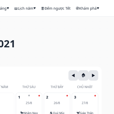
háng
📖
Lịch năm
🧧
Đếm ngược Tết
🧭
Khám phá
▼
▼
▼
021
 NĂM
THỨ SÁU
THỨ BẢY
CHỦ NHẬT
⭐
1
2
3
25/8
26/8
27/8
🐎
🐐
🐒
Nhâm Ngọ
Quý Mùi
Giáp Thân