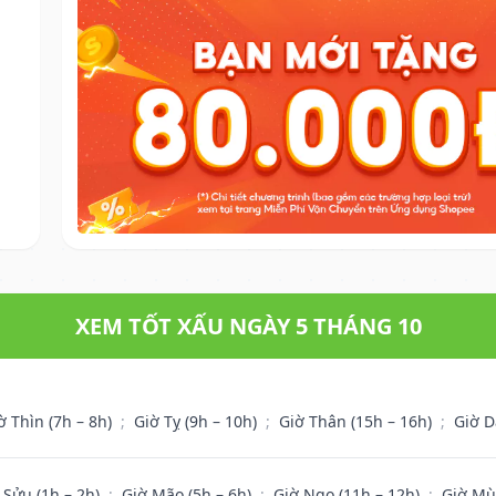
XEM TỐT XẤU NGÀY 5 THÁNG 10
ờ Thìn (7h – 8h)
;
Giờ Tỵ (9h – 10h)
;
Giờ Thân (15h – 16h)
;
Giờ D
 Sửu (1h – 2h)
;
Giờ Mão (5h – 6h)
;
Giờ Ngọ (11h – 12h)
;
Giờ Mù