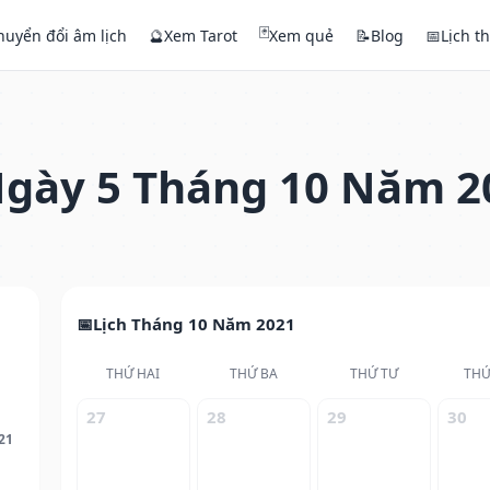
🃏
huyển đổi âm lịch
🔮
Xem Tarot
Xem quẻ
📝
Blog
📅
Lịch t
gày 5 Tháng 10 Năm 2
Lịch Tháng 10 Năm 2021
THỨ HAI
THỨ BA
THỨ TƯ
THỨ
27
28
29
30
21