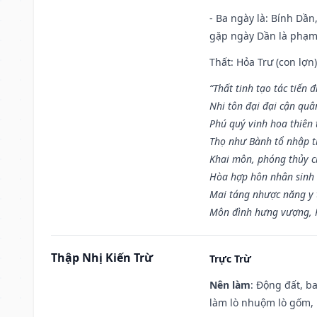
- Ba ngày là: Bính Dầ
gặp ngày Dần là phạ
Thất: Hỏa Trư (con lợn)
“Thất tinh tạo tác tiến 
Nhi tôn đại đại cận quâ
Phú quý vinh hoa thiên 
Thọ như Bành tổ nhập t
Khai môn, phóng thủy ch
Hòa hợp hôn nhân sinh 
Mai táng nhược năng y 
Môn đình hưng vượng, P
Thập Nhị Kiến Trừ
Trực Trừ
Nên làm
: Động đất, b
làm lò nhuộm lò gốm,