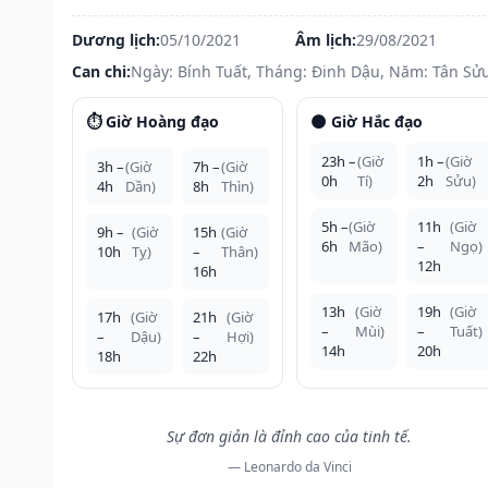
Dương lịch:
05/10/2021
Âm lịch:
29/08/2021
Can chi:
Ngày: Bính Tuất, Tháng: Đinh Dậu, Năm: Tân Sử
⏱️ Giờ Hoàng đạo
🌑 Giờ Hắc đạo
23h –
(Giờ
1h –
(Giờ
3h –
(Giờ
7h –
(Giờ
0h
Tí)
2h
Sửu)
4h
Dần)
8h
Thìn)
5h –
(Giờ
11h
(Giờ
9h –
(Giờ
15h
(Giờ
6h
Mão)
–
Ngọ)
10h
Tỵ)
–
Thân)
12h
16h
13h
(Giờ
19h
(Giờ
17h
(Giờ
21h
(Giờ
–
Mùi)
–
Tuất)
–
Dậu)
–
Hợi)
14h
20h
18h
22h
Sự đơn giản là đỉnh cao của tinh tế.
— Leonardo da Vinci