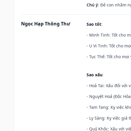
Chú ý
: Đẻ con nhằm n
Ngọc Hạp Thông Thư
Sao tốt
:
- Minh Tinh: Tốt cho m
- U Vi Tinh: Tốt cho mọi
- Tục Thế: Tốt cho mọi 
Sao xấu
:
- Hoả Tai: Xấu đối với 
- Nguyệt Hoả (Độc Hỏa)
- Tam Tang: Kỵ việc khở
- Ly Sàng: Kỵ việc giá t
- Quỷ Khốc: Xấu với việ