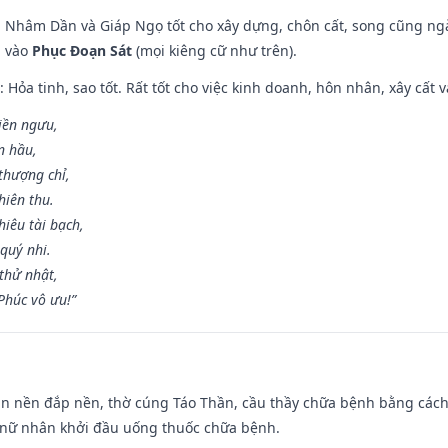
n, Nhâm Dần và Giáp Ngọ tốt cho xây dựng, chôn cất, song cũng ng
m vào
Phục Đoạn Sát
(mọi kiêng cữ như trên).
: Hỏa tinh, sao tốt. Rất tốt cho việc kinh doanh, hôn nhân, xây cất v
điền ngưu,
n hầu,
thượng chỉ,
hiên thu.
iêu tài bạch,
quý nhi.
thử nhật,
húc vô ưu!”
an nền đắp nền, thờ cúng Táo Thần, cầu thầy chữa bệnh bằng cách
 nữ nhân khởi đầu uống thuốc chữa bệnh.