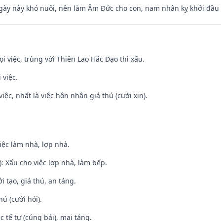
gày này khó nuôi, nên làm Âm Đức cho con, nam nhân kỵ khởi đầu
ọi việc, trùng với Thiên Lao Hắc Đạo thì xấu.
 việc.
việc, nhất là việc hôn nhân giá thú (cưới xin).
việc làm nhà, lợp nhà.
: Xấu cho việc lợp nhà, làm bếp.
i tạo, giá thú, an táng.
hú (cưới hỏi).
c tế tự (cúng bái), mai táng.