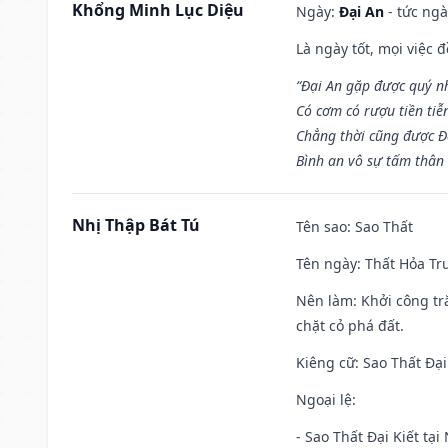
Khổng Minh Lục Diệu
Ngày:
Đại An
- tức ngà
Là ngày tốt, mọi việc
“Đại An gặp được quý n
Có cơm có rượu tiền tiễ
Chẳng thời cũng được Đ
Bình an vô sự tấm thân
Nhị Thập Bát Tú
Tên sao
: Sao Thất
Tên ngày
: Thất Hỏa Tr
Nên làm
: Khởi công tr
chặt cỏ phá đất.
Kiêng cữ
: Sao Thất Đại
Ngoại lệ
:
- Sao Thất Đại Kiết tạ