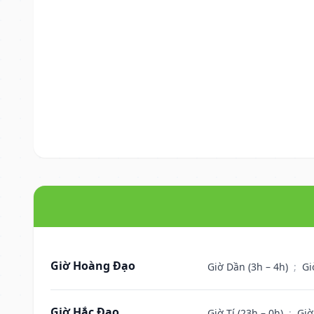
Giờ Hoàng Đạo
Giờ Dần (3h – 4h)
;
Gi
Giờ Hắc Đạo
Giờ Tí (23h – 0h)
;
Giờ