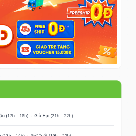
ậu (17h – 18h)
;
Giờ Hợi (21h – 22h)
i (13h – 14h)
;
Giờ Tuất (19h – 20h)