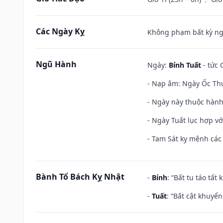
Các Ngày Kỵ
Không phạm bất kỳ ngày
Ngũ Hành
Ngày:
Bính Tuất
- tức 
- Nạp âm: Ngày Ốc Thư
- Ngày này thuộc hành
- Ngày Tuất lục hợp v
- Tam Sát kỵ mệnh các 
Bành Tổ Bách Kỵ Nhật
-
Bính
: “Bất tu táo tấ
-
Tuất
: “Bất cật khuyể