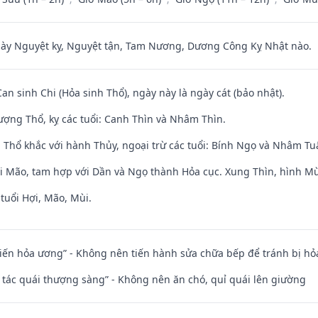
 Nguyệt kỵ, Nguyệt tận, Tam Nương, Dương Công Kỵ Nhật nào.
Can sinh Chi (Hỏa sinh Thổ), ngày này là ngày cát (bảo nhật).
ợng Thổ, kỵ các tuổi: Canh Thìn và Nhâm Thìn.
 Thổ khắc với hành Thủy, ngoại trừ các tuổi: Bính Ngọ và Nhâm T
ới Mão, tam hợp với Dần và Ngọ thành Hỏa cục. Xung Thìn, hình Mùi
tuổi Hợi, Mão, Mùi.
t kiến hỏa ương” - Không nên tiến hành sửa chữa bếp để tránh bị hỏa
n tác quái thượng sàng” - Không nên ăn chó, quỉ quái lên giường