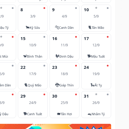
⭐
⭐
8
9
10
2/9
3/9
4/9
5/9
🐂
🐅
🐈
ậu Tý
Kỷ Sửu
Canh Dần
Tân Mão
⭐
15
16
17
9/9
10/9
11/9
12/9
🐒
🐓
🐕
t Mùi
Bính Thân
Đinh Dậu
Mậu Tuất
22
23
24
6/9
17/9
18/9
19/9
🐈
🐉
🐍
âm Dần
Quý Mão
Giáp Thìn
Ất Tỵ
⭐
29
30
31
3/9
24/9
25/9
26/9
🐕
🐖
🐀
ỷ Dậu
Canh Tuất
Tân Hợi
Nhâm Tý