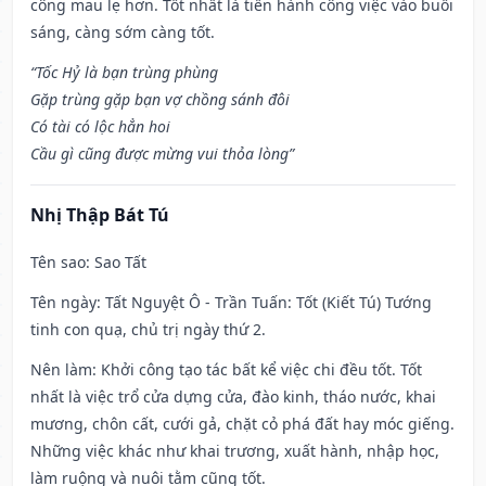
công mau lẹ hơn. Tốt nhất là tiến hành công việc vào buổi
sáng, càng sớm càng tốt.
“Tốc Hỷ là bạn trùng phùng
Gặp trùng gặp bạn vợ chồng sánh đôi
Có tài có lộc hẳn hoi
Cầu gì cũng được mừng vui thỏa lòng”
Nhị Thập Bát Tú
Tên sao
: Sao Tất
Tên ngày
: Tất Nguyệt Ô - Trần Tuấn: Tốt (Kiết Tú) Tướng
tinh con quạ, chủ trị ngày thứ 2.
Nên làm
: Khởi công tạo tác bất kể việc chi đều tốt. Tốt
nhất là việc trổ cửa dựng cửa, đào kinh, tháo nước, khai
mương, chôn cất, cưới gả, chặt cỏ phá đất hay móc giếng.
Những việc khác như khai trương, xuất hành, nhập học,
làm ruộng và nuôi tằm cũng tốt.