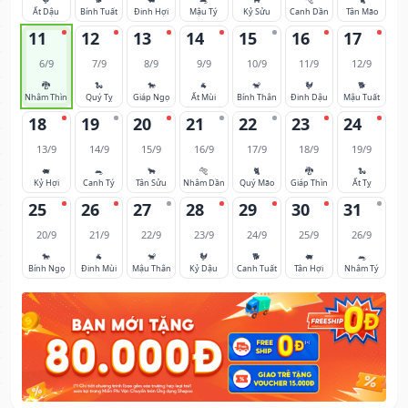
Ất Dậu
Bính Tuất
Đinh Hợi
Mậu Tý
Kỷ Sửu
Canh Dần
Tân Mão
11
12
13
14
15
16
17
6/9
7/9
8/9
9/9
10/9
11/9
12/9
🐉
🐍
🐎
🐐
🐒
🐓
🐕
Nhâm Thìn
Quý Tỵ
Giáp Ngọ
Ất Mùi
Bính Thân
Đinh Dậu
Mậu Tuất
18
19
20
21
22
23
24
13/9
14/9
15/9
16/9
17/9
18/9
19/9
🐖
🐀
🐂
🐅
🐈
🐉
🐍
Kỷ Hợi
Canh Tý
Tân Sửu
Nhâm Dần
Quý Mão
Giáp Thìn
Ất Tỵ
25
26
27
28
29
30
31
20/9
21/9
22/9
23/9
24/9
25/9
26/9
🐎
🐐
🐒
🐓
🐕
🐖
🐀
Bính Ngọ
Đinh Mùi
Mậu Thân
Kỷ Dậu
Canh Tuất
Tân Hợi
Nhâm Tý