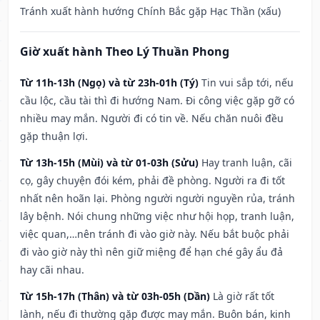
Tránh xuất hành hướng Chính Bắc gặp Hạc Thần (xấu)
Giờ xuất hành Theo Lý Thuần Phong
Từ 11h-13h (Ngọ) và từ 23h-01h (Tý)
Tin vui sắp tới, nếu
cầu lộc, cầu tài thì đi hướng Nam. Đi công việc gặp gỡ có
nhiều may mắn. Người đi có tin về. Nếu chăn nuôi đều
gặp thuận lợi.
Từ 13h-15h (Mùi) và từ 01-03h (Sửu)
Hay tranh luận, cãi
cọ, gây chuyện đói kém, phải đề phòng. Người ra đi tốt
nhất nên hoãn lại. Phòng người người nguyền rủa, tránh
lây bệnh. Nói chung những việc như hội họp, tranh luận,
việc quan,…nên tránh đi vào giờ này. Nếu bắt buộc phải
đi vào giờ này thì nên giữ miệng để hạn ché gây ẩu đả
hay cãi nhau.
Từ 15h-17h (Thân) và từ 03h-05h (Dần)
Là giờ rất tốt
lành, nếu đi thường gặp được may mắn. Buôn bán, kinh