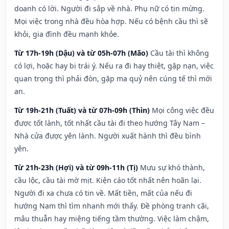
doanh có lời. Người đi sắp về nhà. Phụ nữ có tin mừng.
Mọi việc trong nhà đều hòa hợp. Nếu có bệnh cầu thì sẽ
khỏi, gia đình đều mạnh khỏe.
Từ 17h-19h (Dậu) và từ 05h-07h (Mão)
Cầu tài thì không
có lợi, hoặc hay bị trái ý. Nếu ra đi hay thiệt, gặp nạn, việc
quan trọng thì phải đòn, gặp ma quỷ nên cúng tế thì mới
an.
Từ 19h-21h (Tuất) và từ 07h-09h (Thìn)
Mọi công việc đều
được tốt lành, tốt nhất cầu tài đi theo hướng Tây Nam –
Nhà cửa được yên lành. Người xuất hành thì đều bình
yên.
Từ 21h-23h (Hợi) và từ 09h-11h (Tị)
Mưu sự khó thành,
cầu lộc, cầu tài mờ mịt. Kiện cáo tốt nhất nên hoãn lại.
Người đi xa chưa có tin về. Mất tiền, mất của nếu đi
hướng Nam thì tìm nhanh mới thấy. Đề phòng tranh cãi,
mâu thuẫn hay miệng tiếng tầm thường. Việc làm chậm,