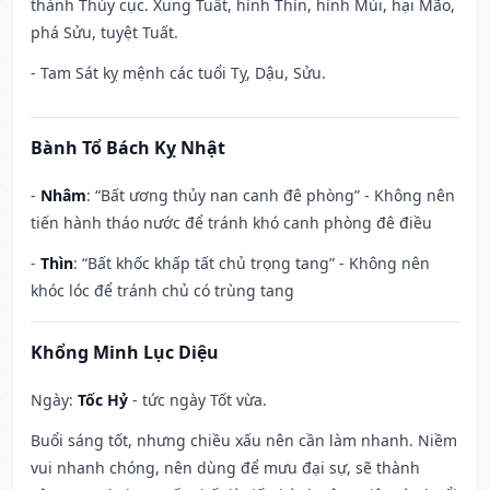
thành Thủy cục. Xung Tuất, hình Thìn, hình Mùi, hại Mão,
phá Sửu, tuyệt Tuất.
- Tam Sát kỵ mệnh các tuổi Tỵ, Dậu, Sửu.
Bành Tổ Bách Kỵ Nhật
-
Nhâm
: “Bất ương thủy nan canh đê phòng” - Không nên
tiến hành tháo nước để tránh khó canh phòng đê điều
-
Thìn
: “Bất khốc khấp tất chủ trọng tang” - Không nên
khóc lóc để tránh chủ có trùng tang
Khổng Minh Lục Diệu
Ngày:
Tốc Hỷ
- tức ngày Tốt vừa.
Buổi sáng tốt, nhưng chiều xấu nên cần làm nhanh. Niềm
vui nhanh chóng, nên dùng để mưu đại sự, sẽ thành