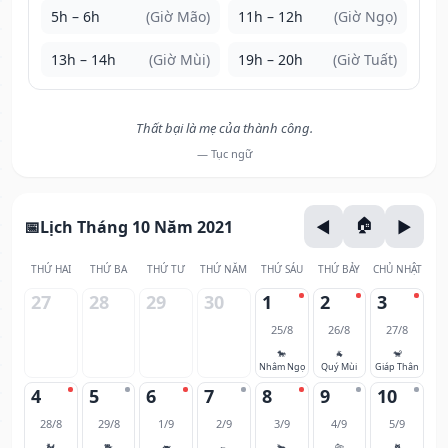
5h – 6h
(Giờ Mão)
11h – 12h
(Giờ Ngọ)
13h – 14h
(Giờ Mùi)
19h – 20h
(Giờ Tuất)
Thất bại là mẹ của thành công.
— Tục ngữ
Lịch Tháng 10 Năm 2021
THỨ HAI
THỨ BA
THỨ TƯ
THỨ NĂM
THỨ SÁU
THỨ BẢY
CHỦ NHẬT
27
28
29
30
1
2
3
25/8
26/8
27/8
🐎
🐐
🐒
Nhâm Ngọ
Quý Mùi
Giáp Thân
4
5
6
7
8
9
10
28/8
29/8
1/9
2/9
3/9
4/9
5/9
🐓
🐕
🐖
🐀
🐂
🐅
🐈