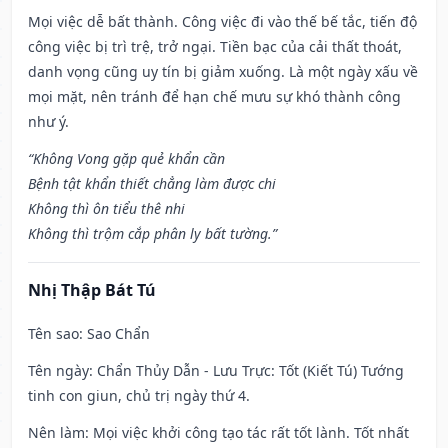
Mọi việc dễ bất thành. Công việc đi vào thế bế tắc, tiến độ
công việc bị trì trệ, trở ngại. Tiền bạc của cải thất thoát,
danh vọng cũng uy tín bị giảm xuống. Là một ngày xấu về
mọi mặt, nên tránh để hạn chế mưu sự khó thành công
như ý.
“Không Vong gặp quẻ khẩn cần
Bệnh tật khẩn thiết chẳng làm được chi
Không thì ôn tiểu thê nhi
Không thì trộm cắp phân ly bất tường.”
Nhị Thập Bát Tú
Tên sao
: Sao Chẩn
Tên ngày
: Chẩn Thủy Dẫn - Lưu Trực: Tốt (Kiết Tú) Tướng
tinh con giun, chủ trị ngày thứ 4.
Nên làm
: Mọi việc khởi công tạo tác rất tốt lành. Tốt nhất