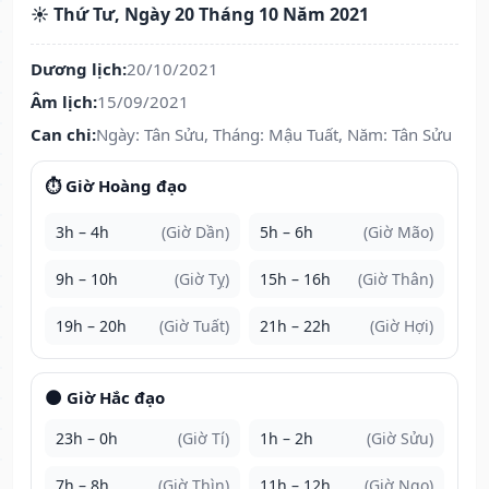
☀️ Thứ Tư, Ngày 20 Tháng 10 Năm 2021
Dương lịch:
20/10/2021
Âm lịch:
15/09/2021
Can chi:
Ngày: Tân Sửu, Tháng: Mậu Tuất, Năm: Tân Sửu
⏱️ Giờ Hoàng đạo
3h – 4h
(Giờ Dần)
5h – 6h
(Giờ Mão)
9h – 10h
(Giờ Tỵ)
15h – 16h
(Giờ Thân)
19h – 20h
(Giờ Tuất)
21h – 22h
(Giờ Hợi)
🌑 Giờ Hắc đạo
23h – 0h
(Giờ Tí)
1h – 2h
(Giờ Sửu)
7h – 8h
(Giờ Thìn)
11h – 12h
(Giờ Ngọ)