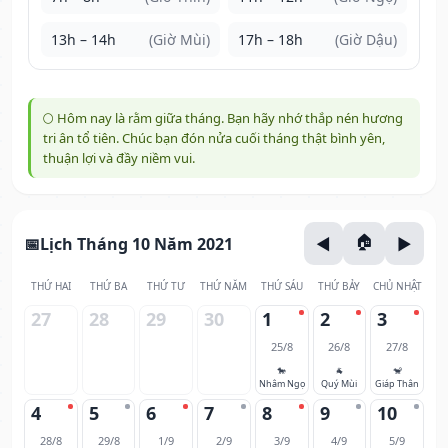
13h – 14h
(Giờ Mùi)
17h – 18h
(Giờ Dậu)
🌕 Hôm nay là rằm giữa tháng. Bạn hãy nhớ thắp nén hương
tri ân tổ tiên. Chúc bạn đón nửa cuối tháng thật bình yên,
thuận lợi và đầy niềm vui.
Lịch Tháng 10 Năm 2021
THỨ HAI
THỨ BA
THỨ TƯ
THỨ NĂM
THỨ SÁU
THỨ BẢY
CHỦ NHẬT
27
28
29
30
1
2
3
25/8
26/8
27/8
🐎
🐐
🐒
Nhâm Ngọ
Quý Mùi
Giáp Thân
4
5
6
7
8
9
10
28/8
29/8
1/9
2/9
3/9
4/9
5/9