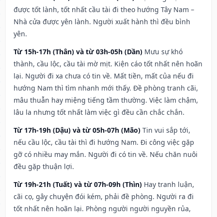
được tốt lành, tốt nhất cầu tài đi theo hướng Tây Nam –
Nhà cửa được yên lành. Người xuất hành thì đều bình
yên.
Từ 15h-17h (Thân) và từ 03h-05h (Dần)
Mưu sự khó
thành, cầu lộc, cầu tài mờ mịt. Kiện cáo tốt nhất nên hoãn
lại. Người đi xa chưa có tin về. Mất tiền, mất của nếu đi
hướng Nam thì tìm nhanh mới thấy. Đề phòng tranh cãi,
mâu thuẫn hay miệng tiếng tầm thường. Việc làm chậm,
lâu la nhưng tốt nhất làm việc gì đều cần chắc chắn.
Từ 17h-19h (Dậu) và từ 05h-07h (Mão)
Tin vui sắp tới,
nếu cầu lộc, cầu tài thì đi hướng Nam. Đi công việc gặp
gỡ có nhiều may mắn. Người đi có tin về. Nếu chăn nuôi
đều gặp thuận lợi.
Từ 19h-21h (Tuất) và từ 07h-09h (Thìn)
Hay tranh luận,
cãi cọ, gây chuyện đói kém, phải đề phòng. Người ra đi
tốt nhất nên hoãn lại. Phòng người người nguyền rủa,