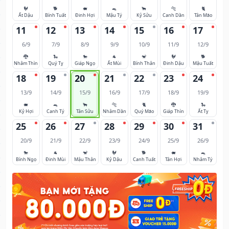
🐓
🐕
🐖
🐀
🐂
🐅
🐈
Ất Dậu
Bính Tuất
Đinh Hợi
Mậu Tý
Kỷ Sửu
Canh Dần
Tân Mão
11
12
13
14
15
16
17
6/9
7/9
8/9
9/9
10/9
11/9
12/9
🐉
🐍
🐎
🐐
🐒
🐓
🐕
Nhâm Thìn
Quý Tỵ
Giáp Ngọ
Ất Mùi
Bính Thân
Đinh Dậu
Mậu Tuất
18
19
20
21
22
23
24
13/9
14/9
15/9
16/9
17/9
18/9
19/9
🐖
🐀
🐂
🐅
🐈
🐉
🐍
Kỷ Hợi
Canh Tý
Tân Sửu
Nhâm Dần
Quý Mão
Giáp Thìn
Ất Tỵ
25
26
27
28
29
30
31
20/9
21/9
22/9
23/9
24/9
25/9
26/9
🐎
🐐
🐒
🐓
🐕
🐖
🐀
Bính Ngọ
Đinh Mùi
Mậu Thân
Kỷ Dậu
Canh Tuất
Tân Hợi
Nhâm Tý