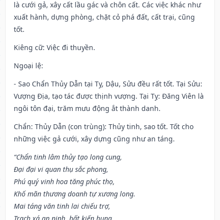
là cưới gả, xây cất lầu gác và chôn cất. Các việc khác như
xuất hành, dựng phòng, chặt cỏ phá đất, cất trại, cũng
tốt.
Kiêng cữ
: Việc đi thuyền.
Ngoại lệ
:
- Sao Chẩn Thủy Dẫn tại Tỵ, Dậu, Sửu đều rất tốt. Tại Sửu:
Vượng Địa, tạo tác được thịnh vượng. Tại Tỵ: Đăng Viên là
ngôi tôn đại, trăm mưu động ắt thành danh.
Chẩn: Thủy Dẫn (con trùng): Thủy tinh, sao tốt. Tốt cho
những việc gả cưới, xây dựng cũng như an táng.
“Chẩn tinh lâm thủy tạo long cung,
Đại đại vi quan thụ sắc phong,
Phú quý vinh hoa tăng phúc thọ,
Khố mãn thương doanh tự xương long.
Mai táng văn tinh lai chiếu trợ,
Trạch xá an ninh, bất kiến hung.