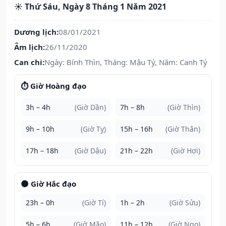
☀️ Thứ Sáu, Ngày 8 Tháng 1 Năm 2021
Dương lịch:
08/01/2021
Âm lịch:
26/11/2020
Can chi:
Ngày: Bính Thìn, Tháng: Mậu Tý, Năm: Canh Tý
⏱️ Giờ Hoàng đạo
3h – 4h
(Giờ Dần)
7h – 8h
(Giờ Thìn)
9h – 10h
(Giờ Tỵ)
15h – 16h
(Giờ Thân)
17h – 18h
(Giờ Dậu)
21h – 22h
(Giờ Hợi)
🌑 Giờ Hắc đạo
23h – 0h
(Giờ Tí)
1h – 2h
(Giờ Sửu)
5h – 6h
(Giờ Mão)
11h – 12h
(Giờ Ngọ)