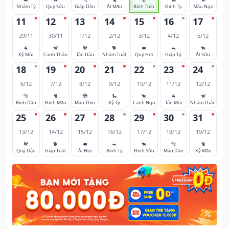
Nhâm Tý
Quý Sửu
Giáp Dần
Ất Mão
Bính Thìn
Đinh Tỵ
Mậu Ngọ
11
12
13
14
15
16
17
29/11
30/11
1/12
2/12
3/12
4/12
5/12
🐐
🐒
🐓
🐕
🐖
🐀
🐂
Kỷ Mùi
Canh Thân
Tân Dậu
Nhâm Tuất
Quý Hợi
Giáp Tý
Ất Sửu
18
19
20
21
22
23
24
6/12
7/12
8/12
9/12
10/12
11/12
12/12
🐅
🐈
🐉
🐍
🐎
🐐
🐒
Bính Dần
Đinh Mão
Mậu Thìn
Kỷ Tỵ
Canh Ngọ
Tân Mùi
Nhâm Thân
25
26
27
28
29
30
31
13/12
14/12
15/12
16/12
17/12
18/12
19/12
🐓
🐕
🐖
🐀
🐂
🐅
🐈
Quý Dậu
Giáp Tuất
Ất Hợi
Bính Tý
Đinh Sửu
Mậu Dần
Kỷ Mão