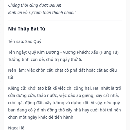
Chẳng thời cũng được Đại An
Bình an vô sự tấm thân thanh nhàn.”
Nhị Thập Bát Tú
Tên sao
: Sao Quỷ
Tên ngày
: Quỷ Kim Dương - Vương Phách: Xấu (Hung Tú)
Tướng tinh con dê, chủ trị ngày thứ 6.
Nên làm
: Việc chôn cất, chặt cỏ phá đất hoặc cắt áo đều
tốt.
Kiêng cữ
: Khởi tạo bất kể việc chi cũng hại. Hại nhất là trổ
cửa dựng cửa, tháo nước, việc đào ao giếng, xây cất nhà,
cưới gả, động đất, xây tường và dựng cột. Vì vậy, nếu quý
bạn đang có ý định động thổ xây nhà hay cưới hỏi thì nên
chọn một ngày khác để tiến hành.
Ngoại lệ
: