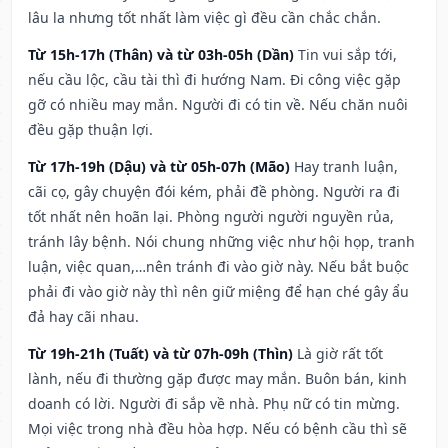
lâu la nhưng tốt nhất làm việc gì đều cần chắc chắn.
Từ 15h-17h (Thân) và từ 03h-05h (Dần)
Tin vui sắp tới,
nếu cầu lộc, cầu tài thì đi hướng Nam. Đi công việc gặp
gỡ có nhiều may mắn. Người đi có tin về. Nếu chăn nuôi
đều gặp thuận lợi.
Từ 17h-19h (Dậu) và từ 05h-07h (Mão)
Hay tranh luận,
cãi cọ, gây chuyện đói kém, phải đề phòng. Người ra đi
tốt nhất nên hoãn lại. Phòng người người nguyền rủa,
tránh lây bệnh. Nói chung những việc như hội họp, tranh
luận, việc quan,…nên tránh đi vào giờ này. Nếu bắt buộc
phải đi vào giờ này thì nên giữ miệng để hạn ché gây ẩu
đả hay cãi nhau.
Từ 19h-21h (Tuất) và từ 07h-09h (Thìn)
Là giờ rất tốt
lành, nếu đi thường gặp được may mắn. Buôn bán, kinh
doanh có lời. Người đi sắp về nhà. Phụ nữ có tin mừng.
Mọi việc trong nhà đều hòa hợp. Nếu có bệnh cầu thì sẽ