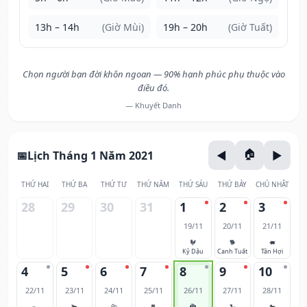
13h – 14h
(Giờ Mùi)
19h – 20h
(Giờ Tuất)
Chọn người bạn đời khôn ngoan — 90% hạnh phúc phụ thuộc vào
điều đó.
— Khuyết Danh
Lịch Tháng 1 Năm 2021
THỨ HAI
THỨ BA
THỨ TƯ
THỨ NĂM
THỨ SÁU
THỨ BẢY
CHỦ NHẬT
28
29
30
31
1
2
3
19/11
20/11
21/11
🐓
🐕
🐖
Kỷ Dậu
Canh Tuất
Tân Hợi
4
5
6
7
8
9
10
22/11
23/11
24/11
25/11
26/11
27/11
28/11
🐀
🐂
🐅
🐈
🐉
🐍
🐎