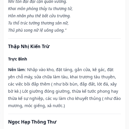
Nhi tôn đại đại cận quân vương.
Khai môn phóng thủy tu thương tử,
Hôn nhân phu thê bất cửu trường.
Tu thổ trúc tường thương sản nữ,
Thủ phù song nữ lệ uông uông.”
Thập Nhị Kiến Trừ
Trực Bình
Nên làm
: Nhập vào kho, đặt táng, gắn cửa, kê gác, đặt
yên chỗ máy, sửa chữa làm tàu, khai trương tàu thuyền,
các việc bồi đắp thêm ( như bồi bùn, đắp đất, lót đá, xây
bờ kè.) Lót giường đóng giường, thừa kế tước phong hay
thừa kế sự nghiệp, các vụ làm cho khuyết thủng ( như đào
mương, móc giếng, xả nước.)
Ngọc Hạp Thông Thư