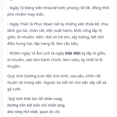
- Ngày Tý Đăng Viên thừa kế tước phong rất tốt, đồng thời
phó nhiệm may mắn.
- Ngày Thân là Phục Đoạn Sát kỵ những việc thừa kế, chia
lãnh gia tài, chôn cất, việc xuất hành, khởi công lập lò
gốm, lò nhuộm. Nên: dứt vú trẻ em, xây tường, kết dứt
điều hung hại, lấp hang lỗ, làm cầu tiêu.
- Nhằm ngày 16 Âm Lịch là ngày
Diệt Một
kỵ lập lò gốm,
lò nhuộm, vào làm hành chính, làm rượu, kỵ nhất là đi
thuyền.
Quỷ: Kim Dương (con dê): Kim tinh, sao xấu. chôn cất
thuận lợi trong việc. Ngược lại bất lợi cho việc xây cất và
gả cưới.
“Quỷ tinh khởi tạo tất nhân vong,
Đường tiền bất kiến chủ nhân lang,
Mai táng thử nhật, quan lộc chí,