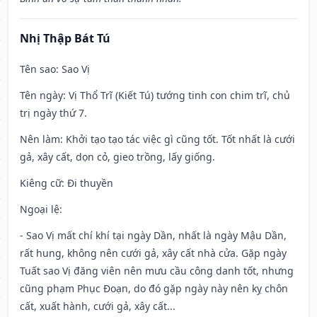
Nhị Thập Bát Tú
Tên sao
: Sao Vị
Tên ngày
: Vị Thổ Trĩ (Kiết Tú) tướng tinh con chim trĩ, chủ
trị ngày thứ 7.
Nên làm
: Khởi tạo tạo tác việc gì cũng tốt. Tốt nhất là cưới
gả, xây cất, dọn cỏ, gieo trồng, lấy giống.
Kiêng cữ
: Đi thuyền
Ngoại lệ
:
- Sao Vị mất chí khí tại ngày Dần, nhất là ngày Mậu Dần,
rất hung, không nên cưới gả, xây cất nhà cửa. Gặp ngày
Tuất sao Vị đăng viên nên mưu cầu công danh tốt, nhưng
cũng phạm Phục Đoạn, do đó gặp ngày này nên kỵ chôn
cất, xuất hành, cưới gả, xây cất...