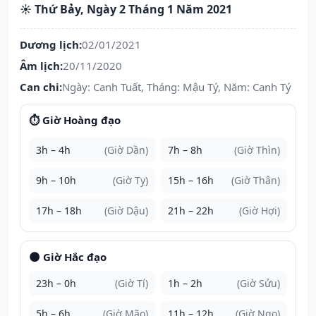
☀️ Thứ Bảy, Ngày 2 Tháng 1 Năm 2021
Dương lịch:
02/01/2021
Âm lịch:
20/11/2020
Can chi:
Ngày: Canh Tuất, Tháng: Mậu Tý, Năm: Canh Tý
⏱️ Giờ Hoàng đạo
3h – 4h
(Giờ Dần)
7h – 8h
(Giờ Thìn)
9h – 10h
(Giờ Tỵ)
15h – 16h
(Giờ Thân)
17h – 18h
(Giờ Dậu)
21h – 22h
(Giờ Hợi)
🌑 Giờ Hắc đạo
23h – 0h
(Giờ Tí)
1h – 2h
(Giờ Sửu)
5h – 6h
(Giờ Mão)
11h – 12h
(Giờ Ngọ)