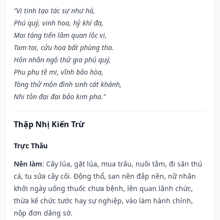
“Vị tinh tạo tác sự như hà,
Phú quý, vinh hoa, hỷ khí đa,
Mai táng tiến lâm quan lộc vị,
Tam tai, cửu họa bất phùng tha.
Hôn nhân ngộ thử gia phú quý,
Phu phụ tề mi, vĩnh bảo hòa,
Tòng thử môn đình sinh cát khánh,
Nhi tôn đại đại bảo kim pha.”
Thập Nhị Kiến Trừ
Trực Thâu
Nên làm
: Cấy lúa, gặt lúa, mua trâu, nuôi tằm, đi săn thú
cá, tu sửa cây cối. Động thổ, san nền đắp nền, nữ nhân
khởi ngày uống thuốc chưa bệnh, lên quan lãnh chức,
thừa kế chức tước hay sự nghiệp, vào làm hành chính,
nộp đơn dâng sớ.