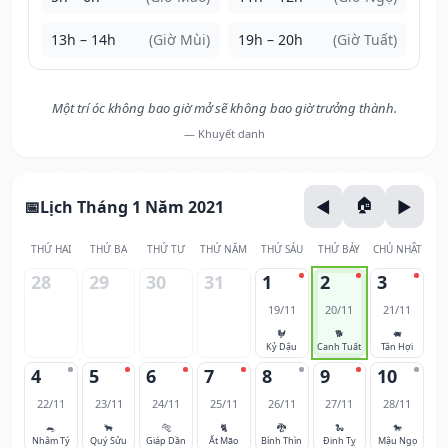
13h – 14h
(Giờ Mùi)
19h – 20h
(Giờ Tuất)
Một trí óc không bao giờ mở sẽ không bao giờ trưởng thành.
— Khuyết danh
Lịch Tháng 1 Năm 2021
THỨ HAI
THỨ BA
THỨ TƯ
THỨ NĂM
THỨ SÁU
THỨ BẢY
CHỦ NHẬT
28
29
30
31
1
2
3
19/11
20/11
21/11
🐓
🐕
🐖
Kỷ Dậu
Canh Tuất
Tân Hợi
4
5
6
7
8
9
10
22/11
23/11
24/11
25/11
26/11
27/11
28/11
🐀
🐂
🐅
🐈
🐉
🐍
🐎
Nhâm Tý
Quý Sửu
Giáp Dần
Ất Mão
Bính Thìn
Đinh Tỵ
Mậu Ngọ