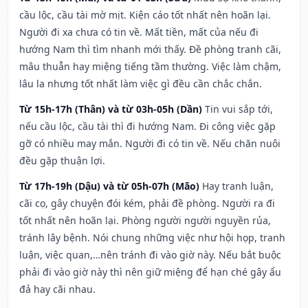
cầu lộc, cầu tài mờ mịt. Kiện cáo tốt nhất nên hoãn lại.
Người đi xa chưa có tin về. Mất tiền, mất của nếu đi
hướng Nam thì tìm nhanh mới thấy. Đề phòng tranh cãi,
mâu thuẫn hay miệng tiếng tầm thường. Việc làm chậm,
lâu la nhưng tốt nhất làm việc gì đều cần chắc chắn.
Từ 15h-17h (Thân) và từ 03h-05h (Dần)
Tin vui sắp tới,
nếu cầu lộc, cầu tài thì đi hướng Nam. Đi công việc gặp
gỡ có nhiều may mắn. Người đi có tin về. Nếu chăn nuôi
đều gặp thuận lợi.
Từ 17h-19h (Dậu) và từ 05h-07h (Mão)
Hay tranh luận,
cãi cọ, gây chuyện đói kém, phải đề phòng. Người ra đi
tốt nhất nên hoãn lại. Phòng người người nguyền rủa,
tránh lây bệnh. Nói chung những việc như hội họp, tranh
luận, việc quan,…nên tránh đi vào giờ này. Nếu bắt buộc
phải đi vào giờ này thì nên giữ miệng để hạn ché gây ẩu
đả hay cãi nhau.