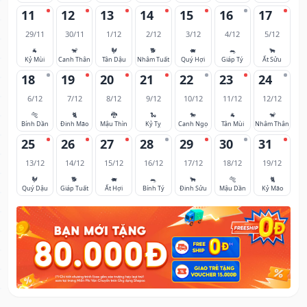
11
12
13
14
15
16
17
29/11
30/11
1/12
2/12
3/12
4/12
5/12
🐐
🐒
🐓
🐕
🐖
🐀
🐂
Kỷ Mùi
Canh Thân
Tân Dậu
Nhâm Tuất
Quý Hợi
Giáp Tý
Ất Sửu
18
19
20
21
22
23
24
6/12
7/12
8/12
9/12
10/12
11/12
12/12
🐅
🐈
🐉
🐍
🐎
🐐
🐒
Bính Dần
Đinh Mão
Mậu Thìn
Kỷ Tỵ
Canh Ngọ
Tân Mùi
Nhâm Thân
25
26
27
28
29
30
31
13/12
14/12
15/12
16/12
17/12
18/12
19/12
🐓
🐕
🐖
🐀
🐂
🐅
🐈
Quý Dậu
Giáp Tuất
Ất Hợi
Bính Tý
Đinh Sửu
Mậu Dần
Kỷ Mão