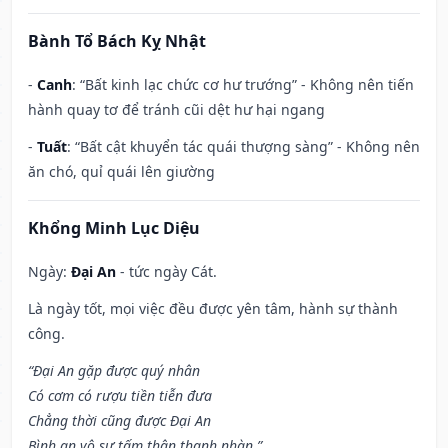
Bành Tổ Bách Kỵ Nhật
-
Canh
: “Bất kinh lạc chức cơ hư trướng” - Không nên tiến
hành quay tơ để tránh cũi dệt hư hại ngang
-
Tuất
: “Bất cật khuyển tác quái thượng sàng” - Không nên
ăn chó, quỉ quái lên giường
Khổng Minh Lục Diệu
Ngày:
Đại An
- tức ngày Cát.
Là ngày tốt, mọi việc đều được yên tâm, hành sự thành
công.
“Đại An gặp được quý nhân
Có cơm có rượu tiền tiễn đưa
Chẳng thời cũng được Đại An
Bình an vô sự tấm thân thanh nhàn.”