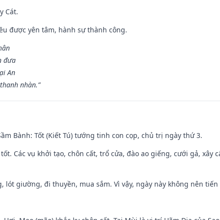
y Cát.
 đều được yên tâm, hành sự thành công.
hân
n đưa
ại An
 thanh nhàn.”
 Sầm Bành: Tốt (Kiết Tú) tướng tinh con cọp, chủ trị ngày thứ 3.
 tốt. Các vụ khởi tạo, chôn cất, trổ cửa, đào ao giếng, cưới gả, xây 
, lót giường, đi thuyền, mua sắm. Vì vậy, ngày này không nên tiến