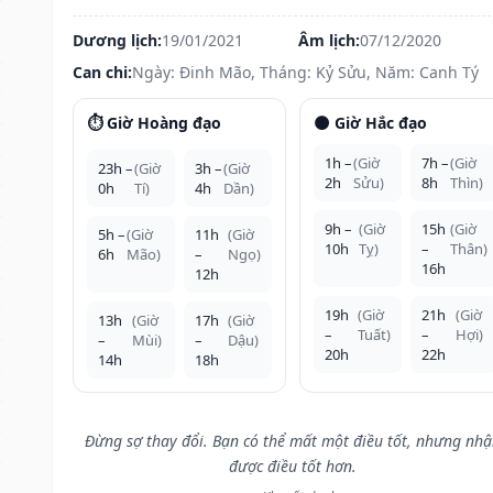
Dương lịch:
19/01/2021
Âm lịch:
07/12/2020
Can chi:
Ngày: Đinh Mão, Tháng: Kỷ Sửu, Năm: Canh Tý
⏱️ Giờ Hoàng đạo
🌑 Giờ Hắc đạo
1h –
(Giờ
7h –
(Giờ
23h –
(Giờ
3h –
(Giờ
2h
Sửu)
8h
Thìn)
0h
Tí)
4h
Dần)
9h –
(Giờ
15h
(Giờ
5h –
(Giờ
11h
(Giờ
10h
Tỵ)
–
Thân)
6h
Mão)
–
Ngọ)
16h
12h
19h
(Giờ
21h
(Giờ
13h
(Giờ
17h
(Giờ
–
Tuất)
–
Hợi)
–
Mùi)
–
Dậu)
20h
22h
14h
18h
Đừng sợ thay đổi. Bạn có thể mất một điều tốt, nhưng nh
được điều tốt hơn.