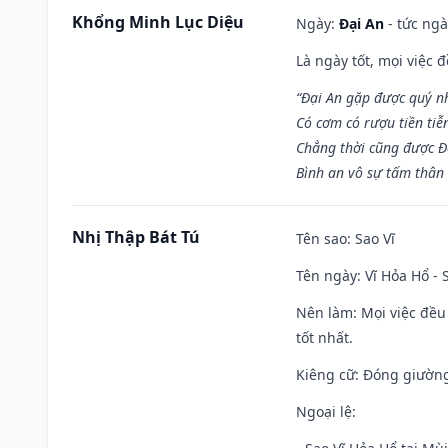
Khổng Minh Lục Diệu
Ngày:
Đại An
- tức ngà
Là ngày tốt, mọi việc
“Đại An gặp được quý n
Có cơm có rượu tiền tiễ
Chẳng thời cũng được Đ
Bình an vô sự tấm thân
Nhị Thập Bát Tú
Tên sao
: Sao Vĩ
Tên ngày
: Vĩ Hỏa Hổ -
Nên làm
: Mọi việc đều
tốt nhất.
Kiêng cữ
: Đóng giường
Ngoại lệ
: