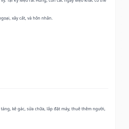
ao Vỹ. Tại Kỷ Mẹo rất Hung, còn các ngày Mẹo khác có thể
ngoại, xây cất, và hôn nhân.
 táng, kê gác, sửa chữa, lắp đặt máy, thuê thêm người,