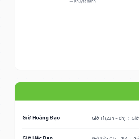
— Khuyết danh
Giờ Hoàng Đạo
Giờ Tí (23h – 0h)
;
Giờ
Giờ Hắc Đạo
Giờ Sửu (1h – 2h)
;
Gi