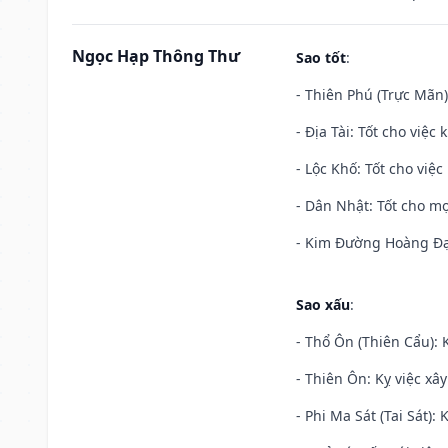
Ngọc Hạp Thông Thư
Sao tốt
:
- Thiên Phú (Trực Mãn)
- Địa Tài: Tốt cho việc
- Lộc Khố: Tốt cho việc
- Dân Nhật: Tốt cho mọ
- Kim Đường Hoàng Đạo
Sao xấu
:
- Thổ Ôn (Thiên Cẩu): K
- Thiên Ôn: Kỵ việc xâ
- Phi Ma Sát (Tai Sát): 