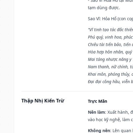
- Sao Vĩ Hỏa Hổ tại Mù
tạm dùng được.
Sao Vĩ: Hỏa Hổ (con cọ
“Vĩ tinh tạo tác đắc thiê
Phú quý, vinh hoa, phúc
Chiêu tài tiến bảo, tiến 
Hòa hợp hôn nhân, quý 
Mai táng nhược năng y 
Nam thanh, nữ chính, t
Khai môn, phóng thủy, c
Đại đại công hầu, viễn 
Thập Nhị Kiến Trừ
Trực Mãn
Nên làm
: Xuất hành, 
vào học kỹ nghệ, làm 
Không nên
: Lên quan