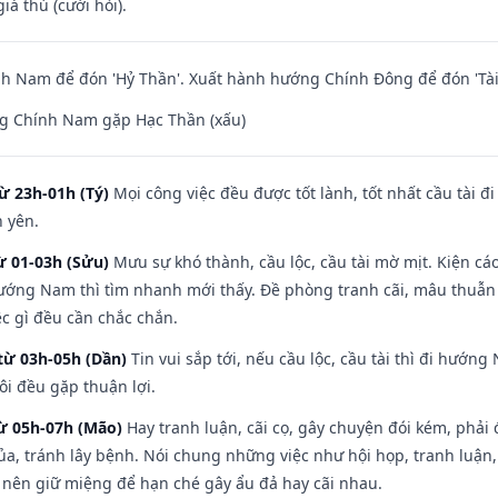
iá thú (cưới hỏi).
h Nam để đón 'Hỷ Thần'. Xuất hành hướng Chính Đông để đón 'Tài
g Chính Nam gặp Hạc Thần (xấu)
ừ 23h-01h (Tý)
Mọi công việc đều được tốt lành, tốt nhất cầu tài
h yên.
ừ 01-03h (Sửu)
Mưu sự khó thành, cầu lộc, cầu tài mờ mịt. Kiện cáo
hướng Nam thì tìm nhanh mới thấy. Đề phòng tranh cãi, mâu thuẫn
ệc gì đều cần chắc chắn.
từ 03h-05h (Dần)
Tin vui sắp tới, nếu cầu lộc, cầu tài thì đi hướ
ôi đều gặp thuận lợi.
từ 05h-07h (Mão)
Hay tranh luận, cãi cọ, gây chuyện đói kém, phải
a, tránh lây bệnh. Nói chung những việc như hội họp, tranh luận,
ì nên giữ miệng để hạn ché gây ẩu đả hay cãi nhau.