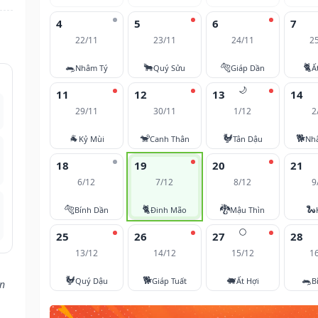
4
5
6
7
22/11
23/11
24/11
2
🐀
🐂
🐅
🐈
Nhâm Tý
Quý Sửu
Giáp Dần
Ấ
🌙
11
12
13
14
29/11
30/11
1/12
2
🐐
🐒
🐓
🐕
Kỷ Mùi
Canh Thân
Tân Dậu
Nh
18
19
20
21
6/12
7/12
8/12
9
🐅
🐈
🐉
🐍
Bính Dần
Đinh Mão
Mậu Thìn
🌕
25
26
27
28
13/12
14/12
15/12
1
🐓
🐕
🐖
🐀
Quý Dậu
Giáp Tuất
Ất Hợi
B
ận