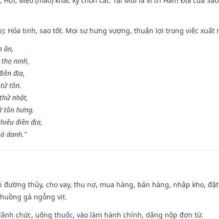
i, Hợi, Mẹo (mão) khắc kỵ chôn cất. Tại Mùi là vị trí Hãm Địa của S
p): Hỏa tinh, sao tốt. Mọi sự hưng vượng, thuận lợi trong việc xuất 
n ân,
 thọ ninh,
điền địa,
tử tôn.
thử nhật,
ử tôn hưng.
hiêu điền địa,
bá danh.”
đi đường thủy, cho vay, thu nợ, mua hàng, bán hàng, nhập kho, đặt
chuồng gà ngỗng vịt.
 lãnh chức, uống thuốc, vào làm hành chính, dâng nộp đơn từ.