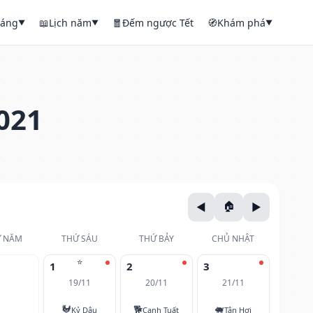
háng
📖
Lịch năm
🧧
Đếm ngược Tết
🧭
Khám phá
▼
▼
▼
021
 NĂM
THỨ SÁU
THỨ BẢY
CHỦ NHẬT
⭐
1
2
3
19/11
20/11
21/11
🐓
🐕
🐖
Kỷ Dậu
Canh Tuất
Tân Hợi