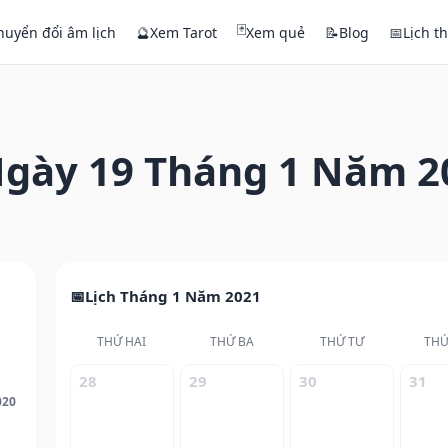
🃏
huyển đổi âm lịch
🔮
Xem Tarot
Xem quẻ
📝
Blog
📅
Lịch t
gày 19 Tháng 1 Năm 2
Lịch Tháng 1 Năm 2021
THỨ HAI
THỨ BA
THỨ TƯ
THỨ
28
29
30
31
020