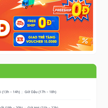
i (13h – 14h)
;
Giờ Dậu (17h – 18h)
uất (19h – 20h)
;
Giờ Hợi (21h – 22h)