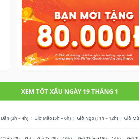
XEM TỐT XẤU NGÀY 19 THÁNG 1
 Dần (3h – 4h)
;
Giờ Mão (5h – 6h)
;
Giờ Ngọ (11h – 12h)
;
Giờ Mù
ờ Thìn (7h – 8h)
;
Giờ Tỵ (9h – 10h)
;
Giờ Thân (15h – 16h)
;
Giờ T