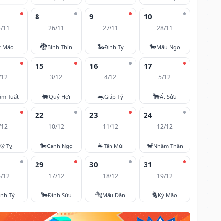
8
9
10
5/11
26/11
27/11
28/11
🐉
🐍
🐎
t Mão
Bính Thìn
Đinh Tỵ
Mậu Ngọ
15
16
17
/12
3/12
4/12
5/12
🐖
🐀
🐂
âm Tuất
Quý Hợi
Giáp Tý
Ất Sửu
22
23
24
/12
10/12
11/12
12/12
🐎
🐐
🐒
Kỷ Tỵ
Canh Ngọ
Tân Mùi
Nhâm Thân
29
30
31
6/12
17/12
18/12
19/12
🐂
🐅
🐈
ính Tý
Đinh Sửu
Mậu Dần
Kỷ Mão