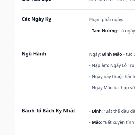
Các Ngày Kỵ
Phạm phải ngày:
-
Tam Nương
: Là ngà
Ngũ Hành
Ngày:
Đinh Mão
- tức 
- Nạp âm: Ngày Lô Tru
- Ngày này thuộc hành
- Ngày Mão lục hợp với
Bành Tổ Bách Kỵ Nhật
-
Đinh
: “Bất thế đầu đ
-
Mão
: “Bất xuyên tỉn