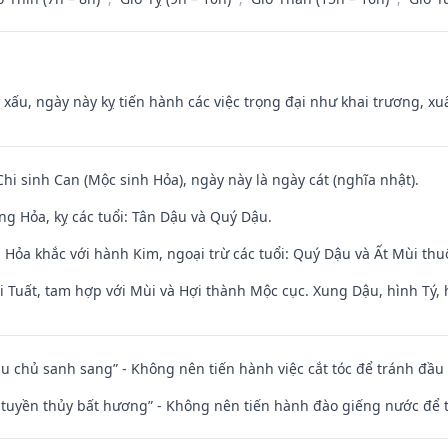
y xấu, ngày này kỵ tiến hành các việc trọng đại như khai trương, xuấ
Chi sinh Can (Mộc sinh Hỏa), ngày này là ngày cát (nghĩa nhật).
ng Hỏa, kỵ các tuổi: Tân Dậu và Quý Dậu.
 Hỏa khắc với hành Kim, ngoại trừ các tuổi: Quý Dậu và Ất Mùi t
 Tuất, tam hợp với Mùi và Hợi thành Mộc cục. Xung Dậu, hình Tý, 
ầu chủ sanh sang” - Không nên tiến hành việc cắt tóc để tránh đầu
h tuyền thủy bất hương” - Không nên tiến hành đào giếng nước để