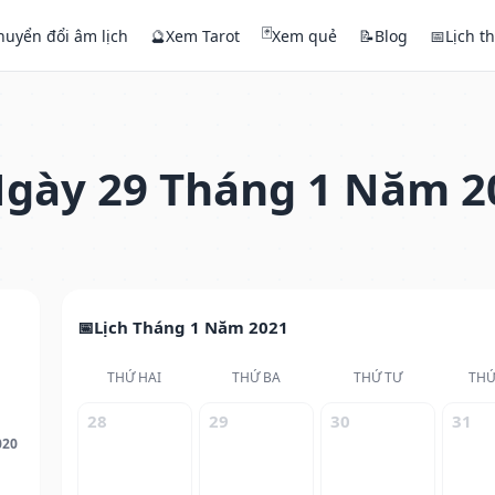
🃏
huyển đổi âm lịch
🔮
Xem Tarot
Xem quẻ
📝
Blog
📅
Lịch t
gày 29 Tháng 1 Năm 2
Lịch Tháng 1 Năm 2021
THỨ HAI
THỨ BA
THỨ TƯ
THỨ
28
29
30
31
020