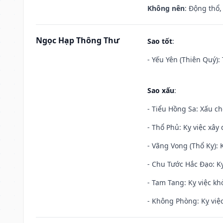
Không nên
: Động thổ,
Ngọc Hạp Thông Thư
Sao tốt
:
- Yếu Yên (Thiên Quý): 
Sao xấu
:
- Tiểu Hồng Sa: Xấu ch
- Thổ Phủ: Kỵ việc xây
- Vãng Vong (Thổ Kỵ): K
- Chu Tước Hắc Đạo: Kỵ
- Tam Tang: Kỵ việc khở
- Không Phòng: Kỵ việc 