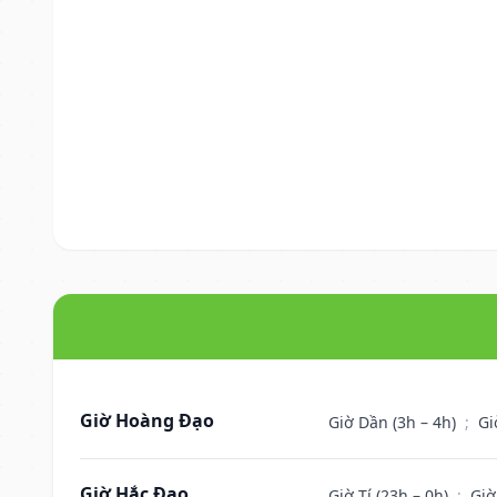
Giờ Hoàng Đạo
Giờ Dần (3h – 4h)
;
Gi
Giờ Hắc Đạo
Giờ Tí (23h – 0h)
;
Giờ