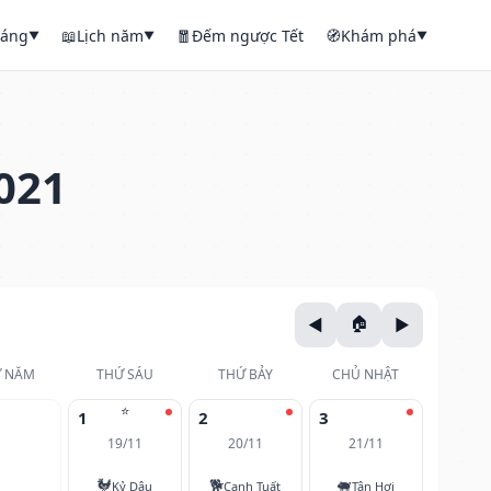
háng
📖
Lịch năm
🧧
Đếm ngược Tết
🧭
Khám phá
▼
▼
▼
021
 NĂM
THỨ SÁU
THỨ BẢY
CHỦ NHẬT
⭐
1
2
3
19/11
20/11
21/11
🐓
🐕
🐖
Kỷ Dậu
Canh Tuất
Tân Hợi