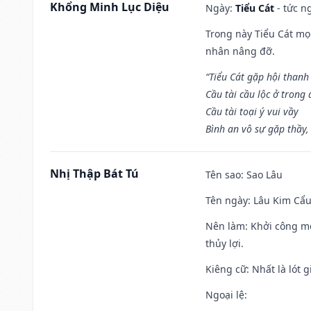
Khổng Minh Lục Diệu
Ngày:
Tiểu Cát
- tức n
Trong này Tiểu Cát mọi
nhân nâng đỡ.
“Tiểu Cát gặp hội thanh
Cầu tài cầu lộc ở trong
Cầu tài toại ý vui vầy
Bình an vô sự gặp thầy,
Nhị Thập Bát Tú
Tên sao
: Sao Lâu
Tên ngày
: Lâu Kim Cẩu
Nên làm
: Khởi công mọ
thủy lợi.
Kiêng cữ
: Nhất là lót
Ngoại lệ
: