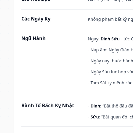
Các Ngày Kỵ
Không phạm bất kỳ ngày
Ngũ Hành
Ngày:
Đinh Sửu
- tức 
- Nạp âm: Ngày Giản Hạ
- Ngày này thuộc hành
- Ngày Sửu lục hợp với
- Tam Sát kỵ mệnh các 
Bành Tổ Bách Kỵ Nhật
-
Đinh
: “Bất thế đầu đ
-
Sửu
: “Bất quan đới 