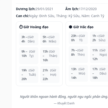
Dương lịch:
29/01/2021
Âm lịch:
17/12/2020
Can chi:
Ngày: Đinh Sửu, Tháng: Kỷ Sửu, Năm: Canh Tý
⏱️ Giờ Hoàng đạo
🌑 Giờ Hắc đạo
23h –
(Giờ
1h –
(Giờ
3h –
(Giờ
5h –
(Giờ
0h
Tí)
2h
Sửu)
4h
Dần)
6h
Mão)
7h –
(Giờ
11h
(Giờ
9h –
(Giờ
15h
(Giờ
8h
Thìn)
–
Ngọ)
10h
Tỵ)
–
Thân)
12h
16h
13h
(Giờ
17h
(Giờ
19h
(Giờ
21h
(Giờ
–
Mùi)
–
Dậu)
–
Tuất)
–
Hợi)
14h
18h
20h
22h
Người khôn ngoan hành động, người ngu ngốc phản ứng
— Khuyết Danh