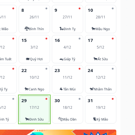
8
9
10
5/11
26/11
27/11
28/11
🐉
🐍
🐎
t Mão
Bính Thìn
Đinh Tỵ
Mậu Ngọ
15
16
17
/12
3/12
4/12
5/12
🐖
🐀
🐂
âm Tuất
Quý Hợi
Giáp Tý
Ất Sửu
22
23
24
/12
10/12
11/12
12/12
🐎
🐐
🐒
Kỷ Tỵ
Canh Ngọ
Tân Mùi
Nhâm Thân
29
30
31
6/12
17/12
18/12
19/12
🐂
🐅
🐈
ính Tý
Đinh Sửu
Mậu Dần
Kỷ Mão