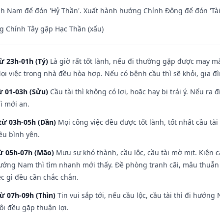
h Nam để đón 'Hỷ Thần'. Xuất hành hướng Chính Đông để đón 'Tài
g Chính Tây gặp Hạc Thần (xấu)
ừ 23h-01h (Tý)
Là giờ rất tốt lành, nếu đi thường gặp được may mắ
ọi việc trong nhà đều hòa hợp. Nếu có bệnh cầu thì sẽ khỏi, gia 
ừ 01-03h (Sửu)
Cầu tài thì không có lợi, hoặc hay bị trái ý. Nếu ra 
ì mới an.
từ 03h-05h (Dần)
Mọi công việc đều được tốt lành, tốt nhất cầu t
ều bình yên.
từ 05h-07h (Mão)
Mưu sự khó thành, cầu lộc, cầu tài mờ mịt. Kiện c
hướng Nam thì tìm nhanh mới thấy. Đề phòng tranh cãi, mâu thuẫn
ệc gì đều cần chắc chắn.
từ 07h-09h (Thìn)
Tin vui sắp tới, nếu cầu lộc, cầu tài thì đi hướ
ôi đều gặp thuận lợi.