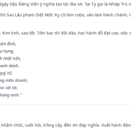
gày Dậu Đăng Viên ý nghĩa tạo tác đại lợi. Tại Tỵ gọi là Nhập Trù nê
 thì Sao Lâu phạm Diệt Một: Kỵ cữ làm rượu, vào làm hành chánh, l
 Kim tinh, sao tốt. Tiền bạc thì dồi dào, học hành đỗ đạt cao, việc cư
môn đình,
sự hưng,
h nhật tiến,
hanh danh.
quý tử,
ơng mãn doanh,
i cát lợi,
khang ninh.”
 nhậm chức, cưới hỏi, trồng cây, đền ơn đáp nghĩa. Xuất hành đặng 