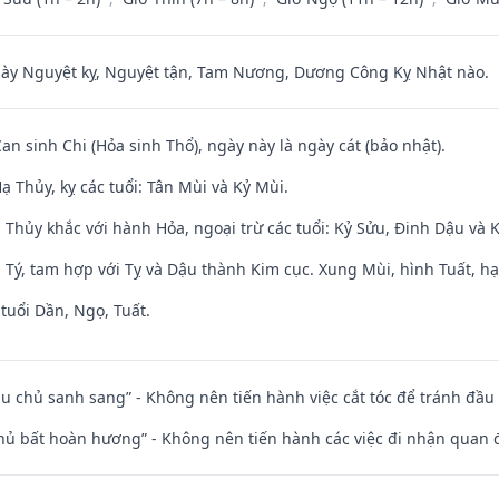
 Nguyệt kỵ, Nguyệt tận, Tam Nương, Dương Công Kỵ Nhật nào.
Can sinh Chi (Hỏa sinh Thổ), ngày này là ngày cát (bảo nhật).
 Thủy, kỵ các tuổi: Tân Mùi và Kỷ Mùi.
 Thủy khắc với hành Hỏa, ngoại trừ các tuổi: Kỷ Sửu, Đinh Dậu và
 Tý, tam hợp với Tỵ và Dậu thành Kim cục. Xung Mùi, hình Tuất, hạ
tuổi Dần, Ngọ, Tuất.
ầu chủ sanh sang” - Không nên tiến hành việc cắt tóc để tránh đầu
chủ bất hoàn hương” - Không nên tiến hành các việc đi nhận quan 