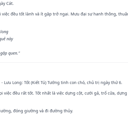
gày Cát.
 việc đều tốt lành và ít gặp trở ngại. Mưu đại sự hanh thông, thuậ
 long
 quẻ này
 gặp quen.”
 - Lưu Long: Tốt (Kiết Tú) Tướng tinh con chó, chủ trị ngày thứ 6.
i việc đều rất tốt. Tốt nhất là việc dựng cột, cưới gả, trổ cửa, dựng
 giường, đóng giường và đi đường thủy.