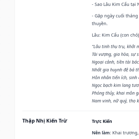
- Sao Lâu Kim Cẩu tại N
- Gặp ngày cuối tháng
thuyền.
Lâu: Kim Cẩu (con chó):
“Lâu tinh thụ trụ, khởi 
Tài vượng, gia hòa, sự 
Ngoại cảnh, tiền tài bác
Nhất gia huynh đệ bá t
Hôn nhân tiến ích, sinh 
Ngọc bạch kim lang tư
Phóng thủy, khai môn gia
Nam vinh, nữ quý, thọ 
Thập Nhị Kiến Trừ
Trực Kiến
Nên làm
: Khai trương,