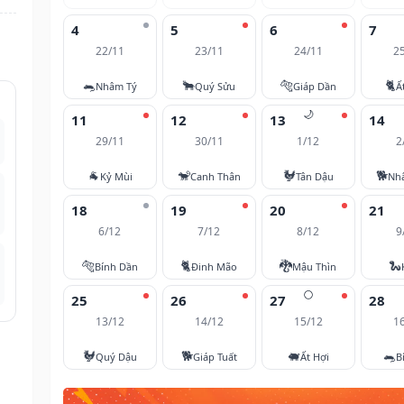
4
5
6
7
22/11
23/11
24/11
2
🐀
🐂
🐅
🐈
Nhâm Tý
Quý Sửu
Giáp Dần
Ấ
🌙
11
12
13
14
29/11
30/11
1/12
2
🐐
🐒
🐓
🐕
Kỷ Mùi
Canh Thân
Tân Dậu
Nh
18
19
20
21
6/12
7/12
8/12
9
🐅
🐈
🐉
🐍
Bính Dần
Đinh Mão
Mậu Thìn
🌕
25
26
27
28
13/12
14/12
15/12
1
🐓
🐕
🐖
🐀
Quý Dậu
Giáp Tuất
Ất Hợi
B
.