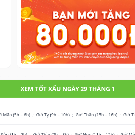
XEM TỐT XẤU NGÀY 29 THÁNG 1
ờ Mão (5h – 6h)
;
Giờ Tỵ (9h – 10h)
;
Giờ Thân (15h – 16h)
;
Giờ T
 Sửu (1h – 2h)
;
Giờ Thìn (7h – 8h)
;
Giờ Ngọ (11h – 12h)
;
Giờ Mù