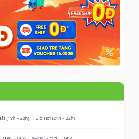
uất (19h – 20h)
;
Giờ Hợi (21h – 22h)
i (13h – 14h)
;
Giờ Dậu (17h – 18h)