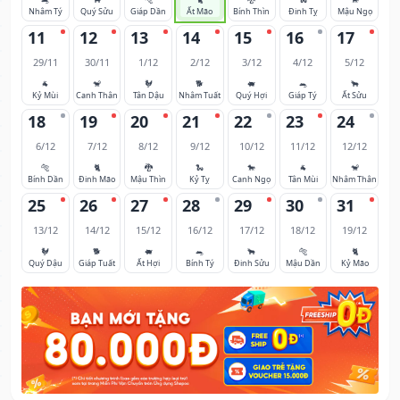
Nhâm Tý
Quý Sửu
Giáp Dần
Ất Mão
Bính Thìn
Đinh Tỵ
Mậu Ngọ
11
12
13
14
15
16
17
29/11
30/11
1/12
2/12
3/12
4/12
5/12
🐐
🐒
🐓
🐕
🐖
🐀
🐂
Kỷ Mùi
Canh Thân
Tân Dậu
Nhâm Tuất
Quý Hợi
Giáp Tý
Ất Sửu
18
19
20
21
22
23
24
6/12
7/12
8/12
9/12
10/12
11/12
12/12
🐅
🐈
🐉
🐍
🐎
🐐
🐒
Bính Dần
Đinh Mão
Mậu Thìn
Kỷ Tỵ
Canh Ngọ
Tân Mùi
Nhâm Thân
25
26
27
28
29
30
31
13/12
14/12
15/12
16/12
17/12
18/12
19/12
🐓
🐕
🐖
🐀
🐂
🐅
🐈
Quý Dậu
Giáp Tuất
Ất Hợi
Bính Tý
Đinh Sửu
Mậu Dần
Kỷ Mão