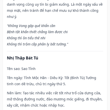
danh vọng cũng uy tín bị giảm xuống. Là một ngày xấu về
mọi mặt, nên tránh để hạn chế mưu sự khó thành công
như ý.
“Không Vong gặp quẻ khẩn cần
Bệnh tật khẩn thiết chẳng làm được chi
Không thì ôn tiểu thê nhi
Không thì trộm cắp phân ly bất tường.”
Nhị Thập Bát Tú
Tên sao
: Sao Tỉnh
Tên ngày
: Tỉnh Mộc Hãn - Diêu Kỳ: Tốt (Bình Tú) Tướng
tinh con dê trừu, chủ trị ngày thứ 5.
Nên làm
: Tạo tác nhiều việc rất tốt như trổ cửa dựng cửa,
mở thông đường nước, đào mương móc giếng, đi thuyền,
xây cất, nhậm chức hoặc nhập học.