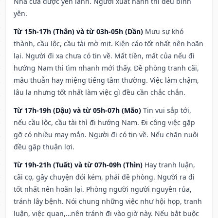
Nhà cửa được yên lành. Người xuất hành thì đều bình
yên.
Từ 15h-17h (Thân) và từ 03h-05h (Dần)
Mưu sự khó
thành, cầu lộc, cầu tài mờ mịt. Kiện cáo tốt nhất nên hoãn
lại. Người đi xa chưa có tin về. Mất tiền, mất của nếu đi
hướng Nam thì tìm nhanh mới thấy. Đề phòng tranh cãi,
mâu thuẫn hay miệng tiếng tầm thường. Việc làm chậm,
lâu la nhưng tốt nhất làm việc gì đều cần chắc chắn.
Từ 17h-19h (Dậu) và từ 05h-07h (Mão)
Tin vui sắp tới,
nếu cầu lộc, cầu tài thì đi hướng Nam. Đi công việc gặp
gỡ có nhiều may mắn. Người đi có tin về. Nếu chăn nuôi
đều gặp thuận lợi.
Từ 19h-21h (Tuất) và từ 07h-09h (Thìn)
Hay tranh luận,
cãi cọ, gây chuyện đói kém, phải đề phòng. Người ra đi
tốt nhất nên hoãn lại. Phòng người người nguyền rủa,
tránh lây bệnh. Nói chung những việc như hội họp, tranh
luận, việc quan,…nên tránh đi vào giờ này. Nếu bắt buộc