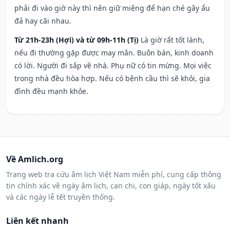
phải đi vào giờ này thì nên giữ miệng để hạn ché gây ẩu
đả hay cãi nhau.
Từ 21h-23h (Hợi) và từ 09h-11h (Tị)
Là giờ rất tốt lành,
nếu đi thường gặp được may mắn. Buôn bán, kinh doanh
có lời. Người đi sắp về nhà. Phụ nữ có tin mừng. Mọi việc
trong nhà đều hòa hợp. Nếu có bệnh cầu thì sẽ khỏi, gia
đình đều mạnh khỏe.
Về Amlich.org
Trang web tra cứu âm lịch Việt Nam miễn phí, cung cấp thông
tin chính xác về ngày âm lịch, can chi, con giáp, ngày tốt xấu
và các ngày lễ tết truyền thống.
Liên kết nhanh