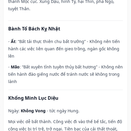
thành Mộc cục. Xung Dậu, hình Tý, hại Thìn, phá Ngọ,
tuyệt Thân.
Bành Tổ Bách Kỵ Nhật
-
Ất
: “Bất tải thực thiên chu bất trưởng” - Không nên tiến
hành các việc liên quan đến gieo trồng, ngàn gốc không
lên
-
Mão
: “Bất xuyên tỉnh tuyền thủy bất hương” - Không nên
tiến hành đào giếng nước để tránh nước sẽ không trong
lành
Khổng Minh Lục Diệu
Ngày:
Không Vong
- tức ngày Hung.
Mọi việc dễ bất thành. Công việc đi vào thế bế tắc, tiến độ
công việc bị trì trệ, trở ngại. Tiền bạc của cải thất thoát,