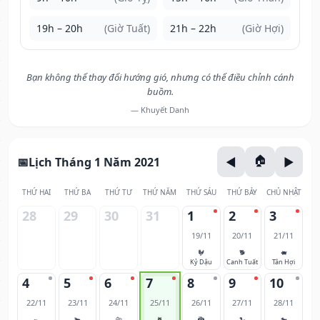
19h – 20h
(Giờ Tuất)
21h – 22h
(Giờ Hợi)
Bạn không thể thay đổi hướng gió, nhưng có thể điều chỉnh cánh
buồm.
— Khuyết Danh
Lịch Tháng 1 Năm 2021
THỨ HAI
THỨ BA
THỨ TƯ
THỨ NĂM
THỨ SÁU
THỨ BẢY
CHỦ NHẬT
28
29
30
31
1
2
3
19/11
20/11
21/11
🐓
🐕
🐖
Kỷ Dậu
Canh Tuất
Tân Hợi
4
5
6
7
8
9
10
22/11
23/11
24/11
25/11
26/11
27/11
28/11
🐀
🐂
🐅
🐈
🐉
🐍
🐎