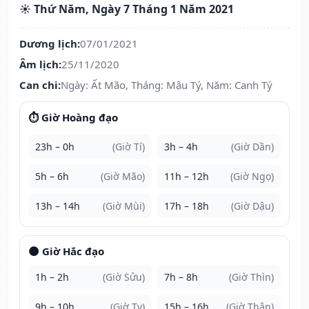
☀️ Thứ Năm, Ngày 7 Tháng 1 Năm 2021
Dương lịch:
07/01/2021
Âm lịch:
25/11/2020
Can chi:
Ngày: Ất Mão, Tháng: Mậu Tý, Năm: Canh Tý
⏱️ Giờ Hoàng đạo
23h – 0h
(Giờ Tí)
3h – 4h
(Giờ Dần)
5h – 6h
(Giờ Mão)
11h – 12h
(Giờ Ngọ)
13h – 14h
(Giờ Mùi)
17h – 18h
(Giờ Dậu)
🌑 Giờ Hắc đạo
1h – 2h
(Giờ Sửu)
7h – 8h
(Giờ Thìn)
9h – 10h
(Giờ Tỵ)
15h – 16h
(Giờ Thân)