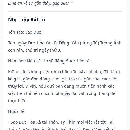
Bình an vô sự gặp thầy, gặp quen.”
Nhị Thập Bát Tú
Tên sao
: Sao Dực
Tên ngày
: Dực Hỏa Xà - Bi Đồng: Xấu (Hung Tú) Tướng tinh
con rắn, chủ trị ngày thứ 3.
Nên làm
: Nếu cắt áo sẽ đặng được tiền tài.
Kiêng cữ
: Những việc như chôn cất, xây cất nhà, đặt táng
kê gác, gác đòn đông, cưới gã, trổ cửa gắn cửa, các việc
thủy lợi. Vì vậy, nếu quý bạn đang muốn tiến hành các
việc trên thì nên chọn một ngày đại cát trong tháng để
thực hiện.
Ngoại lệ
:
- Sao Dực Hỏa Xà tại Thân, Tý, Thìn mọi việc rất tốt. Tại
Thìn: Vượng Địa là tốt hơn hết. Tại Tý: Đăng Viên rất tốt