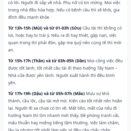
có lời. Người đi sắp về nhà. Phụ nữ có tin mừng. Mọi việc
trong nhà đều hòa hợp. Nếu có bệnh cầu thì sẽ khỏi, gia
đình đều mạnh khỏe.
Từ 13h-15h (Mùi) và từ 01-03h (Sửu)
Cầu tài thì không có
lợi, hoặc hay bị trái ý. Nếu ra đi hay thiệt, gặp nạn, việc
quan trọng thì phải đòn, gặp ma quỷ nên cúng tế thì mới
an.
Từ 15h-17h (Thân) và từ 03h-05h (Dần)
Mọi công việc đều
được tốt lành, tốt nhất cầu tài đi theo hướng Tây Nam –
Nhà cửa được yên lành. Người xuất hành thì đều bình
yên.
Từ 17h-19h (Dậu) và từ 05h-07h (Mão)
Mưu sự khó
thành, cầu lộc, cầu tài mờ mịt. Kiện cáo tốt nhất nên hoãn
lại. Người đi xa chưa có tin về. Mất tiền, mất của nếu đi
hướng Nam thì tìm nhanh mới thấy. Đề phòng tranh cãi,
mâu thuẫn hay miệng tiếng tầm thường. Việc làm chậm,
lâu la nhưng tốt nhất làm việc gì đều cần chắc chắn.