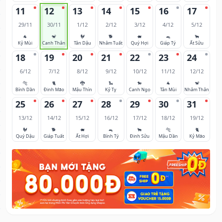
11
12
13
14
15
16
17
29/11
30/11
1/12
2/12
3/12
4/12
5/12
🐐
🐒
🐓
🐕
🐖
🐀
🐂
Kỷ Mùi
Canh Thân
Tân Dậu
Nhâm Tuất
Quý Hợi
Giáp Tý
Ất Sửu
18
19
20
21
22
23
24
6/12
7/12
8/12
9/12
10/12
11/12
12/12
🐅
🐈
🐉
🐍
🐎
🐐
🐒
Bính Dần
Đinh Mão
Mậu Thìn
Kỷ Tỵ
Canh Ngọ
Tân Mùi
Nhâm Thân
25
26
27
28
29
30
31
13/12
14/12
15/12
16/12
17/12
18/12
19/12
🐓
🐕
🐖
🐀
🐂
🐅
🐈
Quý Dậu
Giáp Tuất
Ất Hợi
Bính Tý
Đinh Sửu
Mậu Dần
Kỷ Mão