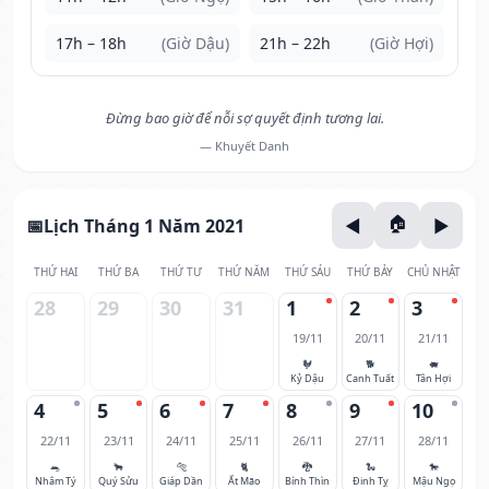
17h – 18h
(Giờ Dậu)
21h – 22h
(Giờ Hợi)
Đừng bao giờ để nỗi sợ quyết định tương lai.
— Khuyết Danh
Lịch Tháng 1 Năm 2021
THỨ HAI
THỨ BA
THỨ TƯ
THỨ NĂM
THỨ SÁU
THỨ BẢY
CHỦ NHẬT
28
29
30
31
1
2
3
19/11
20/11
21/11
🐓
🐕
🐖
Kỷ Dậu
Canh Tuất
Tân Hợi
4
5
6
7
8
9
10
22/11
23/11
24/11
25/11
26/11
27/11
28/11
🐀
🐂
🐅
🐈
🐉
🐍
🐎
Nhâm Tý
Quý Sửu
Giáp Dần
Ất Mão
Bính Thìn
Đinh Tỵ
Mậu Ngọ