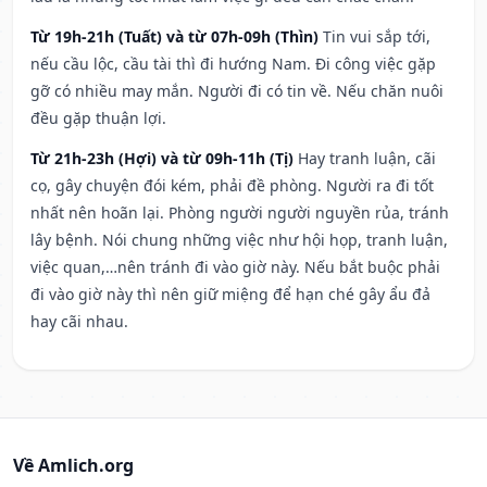
Từ 19h-21h (Tuất) và từ 07h-09h (Thìn)
Tin vui sắp tới,
nếu cầu lộc, cầu tài thì đi hướng Nam. Đi công việc gặp
gỡ có nhiều may mắn. Người đi có tin về. Nếu chăn nuôi
đều gặp thuận lợi.
Từ 21h-23h (Hợi) và từ 09h-11h (Tị)
Hay tranh luận, cãi
cọ, gây chuyện đói kém, phải đề phòng. Người ra đi tốt
nhất nên hoãn lại. Phòng người người nguyền rủa, tránh
lây bệnh. Nói chung những việc như hội họp, tranh luận,
việc quan,…nên tránh đi vào giờ này. Nếu bắt buộc phải
đi vào giờ này thì nên giữ miệng để hạn ché gây ẩu đả
hay cãi nhau.
Về Amlich.org