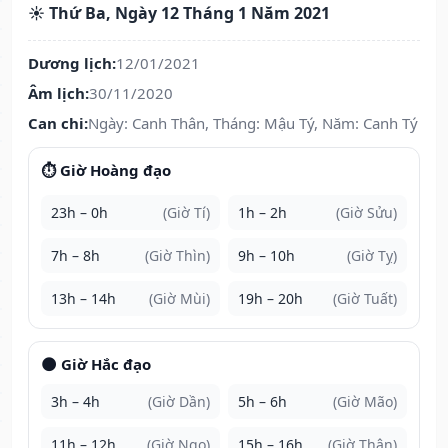
☀️ Thứ Ba, Ngày 12 Tháng 1 Năm 2021
Dương lịch:
12/01/2021
Âm lịch:
30/11/2020
Can chi:
Ngày: Canh Thân, Tháng: Mậu Tý, Năm: Canh Tý
⏱️ Giờ Hoàng đạo
23h – 0h
(Giờ Tí)
1h – 2h
(Giờ Sửu)
7h – 8h
(Giờ Thìn)
9h – 10h
(Giờ Tỵ)
13h – 14h
(Giờ Mùi)
19h – 20h
(Giờ Tuất)
🌑 Giờ Hắc đạo
3h – 4h
(Giờ Dần)
5h – 6h
(Giờ Mão)
11h – 12h
(Giờ Ngọ)
15h – 16h
(Giờ Thân)