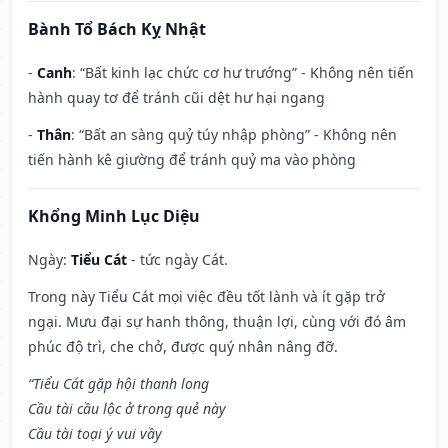
Bành Tổ Bách Kỵ Nhật
-
Canh
: “Bất kinh lạc chức cơ hư trướng” - Không nên tiến
hành quay tơ để tránh cũi dệt hư hại ngang
-
Thân
: “Bất an sàng quỷ túy nhập phòng” - Không nên
tiến hành kê giường để tránh quỷ ma vào phòng
Khổng Minh Lục Diệu
Ngày:
Tiểu Cát
- tức ngày Cát.
Trong này Tiểu Cát mọi việc đều tốt lành và ít gặp trở
ngại. Mưu đại sự hanh thông, thuận lợi, cùng với đó âm
phúc độ trì, che chở, được quý nhân nâng đỡ.
“Tiểu Cát gặp hội thanh long
Cầu tài cầu lộc ở trong quẻ này
Cầu tài toại ý vui vầy