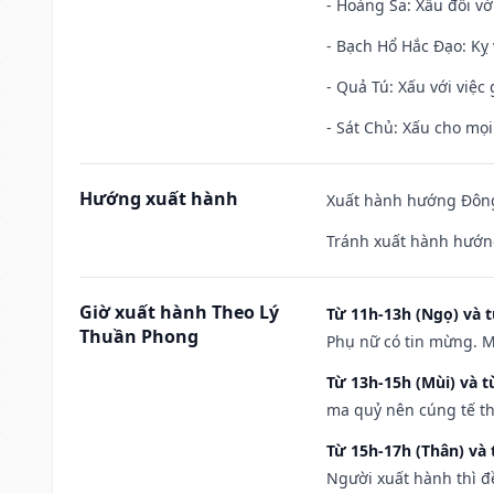
- Hoàng Sa: Xấu đối vớ
- Bạch Hổ Hắc Đạo: Kỵ 
- Quả Tú: Xấu với việc g
- Sát Chủ: Xấu cho mọi
Hướng xuất hành
Xuất hành hướng Đông
Tránh xuất hành hướn
Giờ xuất hành Theo Lý
Từ 11h-13h (Ngọ) và t
Thuần Phong
Phụ nữ có tin mừng. M
Từ 13h-15h (Mùi) và t
ma quỷ nên cúng tế th
Từ 15h-17h (Thân) và 
Người xuất hành thì đ