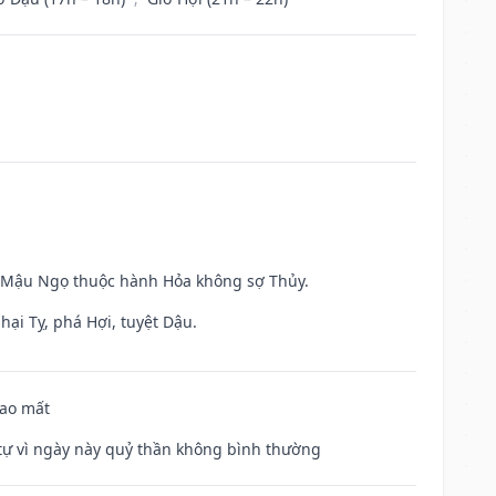
và Mậu Ngọ thuộc hành Hỏa không sợ Thủy.
hại Tỵ, phá Hợi, tuyệt Dậu.
hao mất
ế tự vì ngày này quỷ thần không bình thường