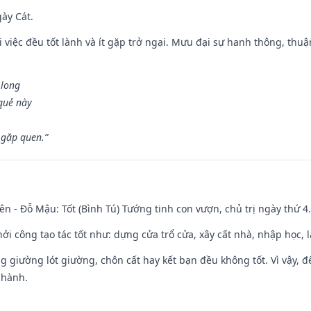
gày Cát.
 việc đều tốt lành và ít gặp trở ngại. Mưu đại sự hanh thông, thuậ
 long
 quẻ này
 gặp quen.”
ên - Đỗ Mậu: Tốt (Bình Tú) Tướng tinh con vượn, chủ trị ngày thứ 4.
hởi công tạo tác tốt như: dựng cửa trổ cửa, xây cất nhà, nhập học,
ng giường lót giường, chôn cất hay kết bạn đều không tốt. Vì vậy, 
 hành.