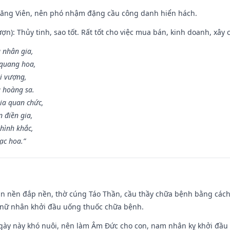
Đăng Viên, nên phó nhậm đặng cầu công danh hiển hách.
ợn): Thủy tinh, sao tốt. Rất tốt cho việc mua bán, kinh doanh, xây c
 nhân gia,
i quang hoa,
ài vượng,
g hoàng sa.
ia quan chức,
 điền gia,
hình khắc,
ạc hoa.”
an nền đắp nền, thờ cúng Táo Thần, cầu thầy chữa bệnh bằng cách
 nữ nhân khởi đầu uống thuốc chữa bệnh.
gày này khó nuôi, nên làm Âm Đức cho con, nam nhân kỵ khởi đầu