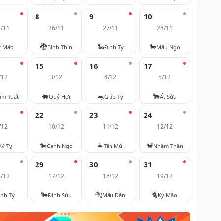
8
9
10
5/11
26/11
27/11
28/11
🐉
🐍
🐎
t Mão
Bính Thìn
Đinh Tỵ
Mậu Ngọ
15
16
17
/12
3/12
4/12
5/12
🐖
🐀
🐂
âm Tuất
Quý Hợi
Giáp Tý
Ất Sửu
22
23
24
/12
10/12
11/12
12/12
🐎
🐐
🐒
Kỷ Tỵ
Canh Ngọ
Tân Mùi
Nhâm Thân
29
30
31
6/12
17/12
18/12
19/12
🐂
🐅
🐈
ính Tý
Đinh Sửu
Mậu Dần
Kỷ Mão