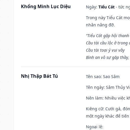
Khổng Minh Lục Diệu
Ngày:
Tiểu Cát
- tức n
Trong này Tiểu Cát mọi
nhân nâng đỡ.
“Tiểu Cát gặp hội thanh
Cầu tài cầu lộc ở trong
Cầu tài toại ý vui vầy
Bình an vô sự gặp thầy,
Nhị Thập Bát Tú
Tên sao
: Sao Sâm
Tên ngày
: Sâm Thủy Vi
Nên làm
: Nhiều việc k
Kiêng cữ
: Cưới gả, đó
một ngày khác để tiến
Ngoại lệ
: