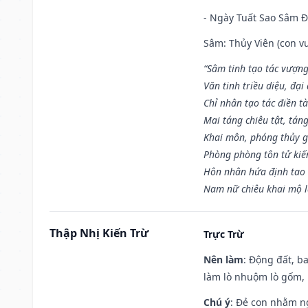
- Ngày Tuất Sao Sâm 
Sâm: Thủy Viên (con vư
“Sâm tinh tạo tác vượng
Văn tinh triều diệu, đạ
Chỉ nhân tạo tác điền t
Mai táng chiêu tật, tán
Khai môn, phóng thủy g
Phòng phòng tôn tử kiến
Hôn nhân hứa định tao 
Nam nữ chiêu khai mộ l
Thập Nhị Kiến Trừ
Trực Trừ
Nên làm
: Động đất, b
làm lò nhuộm lò gốm,
Chú ý
: Đẻ con nhằm n