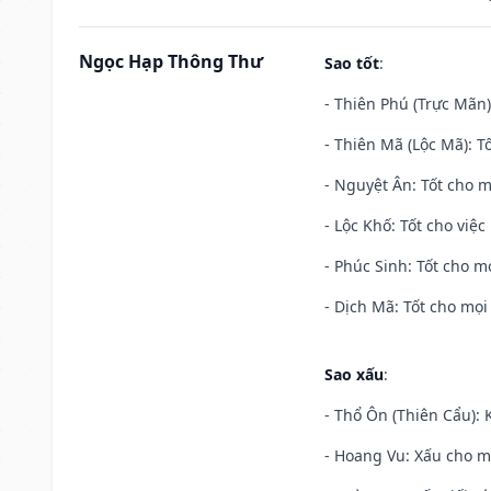
Ngọc Hạp Thông Thư
Sao tốt
:
- Thiên Phú (Trực Mãn)
- Thiên Mã (Lộc Mã): Tố
- Nguyệt Ân: Tốt cho m
- Lộc Khố: Tốt cho việc
- Phúc Sinh: Tốt cho mọ
- Dịch Mã: Tốt cho mọi 
Sao xấu
:
- Thổ Ôn (Thiên Cẩu): K
- Hoang Vu: Xấu cho m