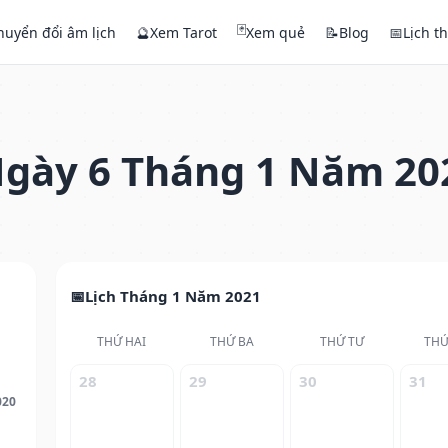
🃏
huyển đổi âm lịch
🔮
Xem Tarot
Xem quẻ
📝
Blog
📅
Lịch t
gày 6 Tháng 1 Năm 20
Lịch Tháng 1 Năm 2021
THỨ HAI
THỨ BA
THỨ TƯ
THỨ
28
29
30
31
020