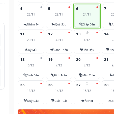
4
5
6
7
22/11
23/11
24/11
2
🐀
🐂
🐅
🐈
Nhâm Tý
Quý Sửu
Giáp Dần
Ấ
🌙
11
12
13
14
29/11
30/11
1/12
2
🐐
🐒
🐓
🐕
Kỷ Mùi
Canh Thân
Tân Dậu
Nh
18
19
20
21
6/12
7/12
8/12
9
🐅
🐈
🐉
🐍
Bính Dần
Đinh Mão
Mậu Thìn
🌕
25
26
27
28
13/12
14/12
15/12
1
🐓
🐕
🐖
🐀
Quý Dậu
Giáp Tuất
Ất Hợi
B