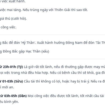
i việc xuất hành.
việc mai táng. Nếu trùng ngày với Thiên Giải thì sao tốt.
iá thú (cưới hỏi).
 công việc.
 Bắc để đón 'Hỷ Thần'. Xuất hành hướng Đông Nam để đón 'Tài Th
g Đông Bắc gặp Hạc Thần (xấu)
ừ 23h-01h (Tý)
Là giờ rất tốt lành, nếu đi thường gặp được may mắ
ọi việc trong nhà đều hòa hợp. Nếu có bệnh cầu thì sẽ khỏi, gia 
ừ 01-03h (Sửu)
Cầu tài thì không có lợi, hoặc hay bị trái ý. Nếu ra 
ì mới an.
từ 03h-05h (Dần)
Mọi công việc đều được tốt lành, tốt nhất cầu t
ều bình yên.