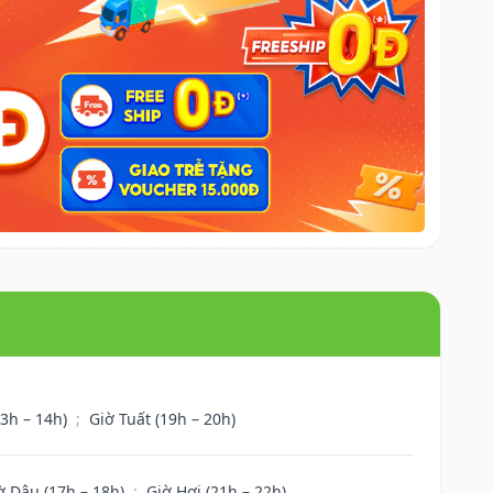
13h – 14h)
;
Giờ Tuất (19h – 20h)
ờ Dậu (17h – 18h)
;
Giờ Hợi (21h – 22h)