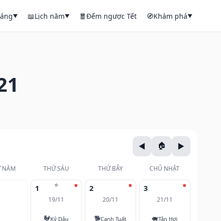
háng
📖
Lịch năm
🧧
Đếm ngược Tết
🧭
Khám phá
▼
▼
▼
21
 NĂM
THỨ SÁU
THỨ BẢY
CHỦ NHẬT
⭐
1
2
3
19/11
20/11
21/11
🐓
🐕
🐖
Kỷ Dậu
Canh Tuất
Tân Hợi