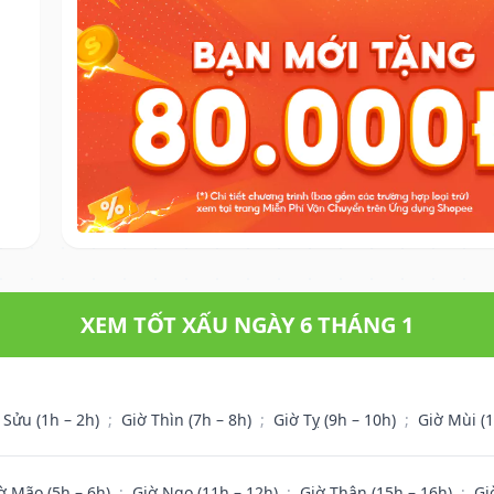
XEM TỐT XẤU NGÀY 6 THÁNG 1
 Sửu (1h – 2h)
;
Giờ Thìn (7h – 8h)
;
Giờ Tỵ (9h – 10h)
;
Giờ Mùi (
ờ Mão (5h – 6h)
;
Giờ Ngọ (11h – 12h)
;
Giờ Thân (15h – 16h)
;
Gi