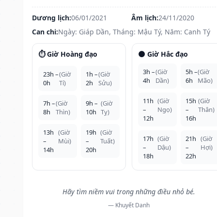
Dương lịch:
06/01/2021
Âm lịch:
24/11/2020
Can chi:
Ngày: Giáp Dần, Tháng: Mậu Tý, Năm: Canh Tý
⏱️ Giờ Hoàng đạo
🌑 Giờ Hắc đạo
3h –
(Giờ
5h –
(Giờ
23h –
(Giờ
1h –
(Giờ
4h
Dần)
6h
Mão)
0h
Tí)
2h
Sửu)
11h
(Giờ
15h
(Giờ
7h –
(Giờ
9h –
(Giờ
–
Ngọ)
–
Thân)
8h
Thìn)
10h
Tỵ)
12h
16h
13h
(Giờ
19h
(Giờ
17h
(Giờ
21h
(Giờ
–
Mùi)
–
Tuất)
–
Dậu)
–
Hợi)
14h
20h
18h
22h
Hãy tìm niềm vui trong những điều nhỏ bé.
— Khuyết Danh