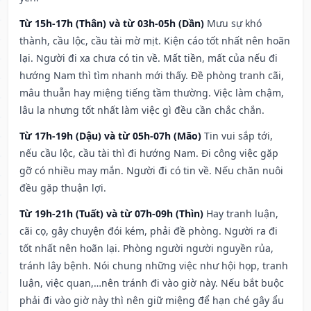
Từ 15h-17h (Thân) và từ 03h-05h (Dần)
Mưu sự khó
thành, cầu lộc, cầu tài mờ mịt. Kiện cáo tốt nhất nên hoãn
lại. Người đi xa chưa có tin về. Mất tiền, mất của nếu đi
hướng Nam thì tìm nhanh mới thấy. Đề phòng tranh cãi,
mâu thuẫn hay miệng tiếng tầm thường. Việc làm chậm,
lâu la nhưng tốt nhất làm việc gì đều cần chắc chắn.
Từ 17h-19h (Dậu) và từ 05h-07h (Mão)
Tin vui sắp tới,
nếu cầu lộc, cầu tài thì đi hướng Nam. Đi công việc gặp
gỡ có nhiều may mắn. Người đi có tin về. Nếu chăn nuôi
đều gặp thuận lợi.
Từ 19h-21h (Tuất) và từ 07h-09h (Thìn)
Hay tranh luận,
cãi cọ, gây chuyện đói kém, phải đề phòng. Người ra đi
tốt nhất nên hoãn lại. Phòng người người nguyền rủa,
tránh lây bệnh. Nói chung những việc như hội họp, tranh
luận, việc quan,…nên tránh đi vào giờ này. Nếu bắt buộc
phải đi vào giờ này thì nên giữ miệng để hạn ché gây ẩu