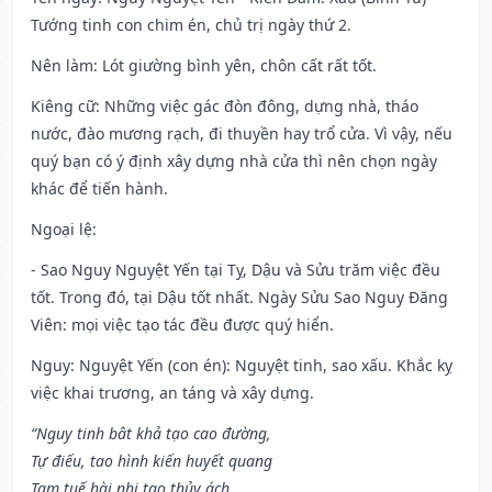
Tướng tinh con chim én, chủ trị ngày thứ 2.
Nên làm
: Lót giường bình yên, chôn cất rất tốt.
Kiêng cữ
: Những việc gác đòn đông, dựng nhà, tháo
nước, đào mương rạch, đi thuyền hay trổ cửa. Vì vậy, nếu
quý bạn có ý định xây dựng nhà cửa thì nên chọn ngày
khác để tiến hành.
Ngoại lệ
:
- Sao Nguy Nguyệt Yến tại Tỵ, Dậu và Sửu trăm việc đều
tốt. Trong đó, tại Dậu tốt nhất. Ngày Sửu Sao Nguy Đăng
Viên: mọi việc tạo tác đều được quý hiển.
Nguy: Nguyệt Yến (con én): Nguyệt tinh, sao xấu. Khắc kỵ
việc khai trương, an táng và xây dựng.
“Nguy tinh bât khả tạo cao đường,
Tự điếu, tao hình kiến huyết quang
Tam tuế hài nhi tao thủy ách,