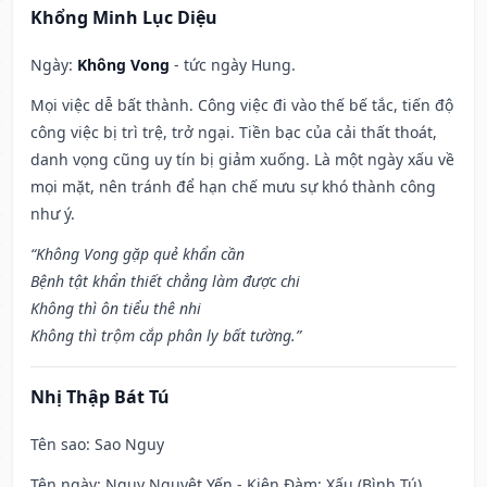
Khổng Minh Lục Diệu
Ngày:
Không Vong
- tức ngày Hung.
Mọi việc dễ bất thành. Công việc đi vào thế bế tắc, tiến độ
công việc bị trì trệ, trở ngại. Tiền bạc của cải thất thoát,
danh vọng cũng uy tín bị giảm xuống. Là một ngày xấu về
mọi mặt, nên tránh để hạn chế mưu sự khó thành công
như ý.
“Không Vong gặp quẻ khẩn cần
Bệnh tật khẩn thiết chẳng làm được chi
Không thì ôn tiểu thê nhi
Không thì trộm cắp phân ly bất tường.”
Nhị Thập Bát Tú
Tên sao
: Sao Nguy
Tên ngày
: Nguy Nguyệt Yến - Kiên Đàm: Xấu (Bình Tú)