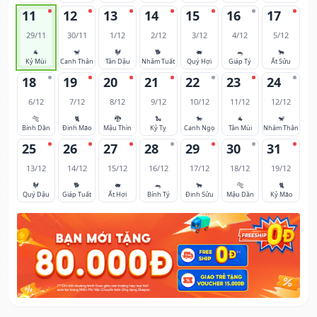
11
12
13
14
15
16
17
29/11
30/11
1/12
2/12
3/12
4/12
5/12
🐐
🐒
🐓
🐕
🐖
🐀
🐂
Kỷ Mùi
Canh Thân
Tân Dậu
Nhâm Tuất
Quý Hợi
Giáp Tý
Ất Sửu
18
19
20
21
22
23
24
6/12
7/12
8/12
9/12
10/12
11/12
12/12
🐅
🐈
🐉
🐍
🐎
🐐
🐒
Bính Dần
Đinh Mão
Mậu Thìn
Kỷ Tỵ
Canh Ngọ
Tân Mùi
Nhâm Thân
25
26
27
28
29
30
31
13/12
14/12
15/12
16/12
17/12
18/12
19/12
🐓
🐕
🐖
🐀
🐂
🐅
🐈
Quý Dậu
Giáp Tuất
Ất Hợi
Bính Tý
Đinh Sửu
Mậu Dần
Kỷ Mão