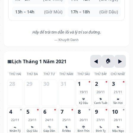
13h – 14h
(Giờ Mùi)
17h – 18h
(Giờ Dậu)
Hãy để trái tim dẫn lối và lý trí soi đường.
— Khuyết Danh
Lịch Tháng 1 Năm 2021
THỨ HAI
THỨ BA
THỨ TƯ
THỨ NĂM
THỨ SÁU
THỨ BẢY
CHỦ NHẬT
28
29
30
31
1
2
3
19/11
20/11
21/11
🐓
🐕
🐖
Kỷ Dậu
Canh Tuất
Tân Hợi
4
5
6
7
8
9
10
22/11
23/11
24/11
25/11
26/11
27/11
28/11
🐀
🐂
🐅
🐈
🐉
🐍
🐎
Nhâm Tý
Quý Sửu
Giáp Dần
Ất Mão
Bính Thìn
Đinh Tỵ
Mậu Ngọ