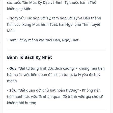
các tuổi: Tân Mùi, Kỷ Dậu và Đinh Tỵ thuộc hành Thổ
không sợ Mộc.
- Ngày Sửu lục hợp với Tý, tam hợp với Tỵ và Dậu thành
Kim cục. Xung Mùi, hình Tuất, hại Ngọ, phá Thìn, tuyệt
Mùi.
- Tam Sát kỵ mệnh các tuổi Dần, Ngọ, Tuất.
Bành Tổ Bách Kỵ Nhật
-
Quý
: “Bất từ tụng lí nhược địch cường” - Không nên tiến
hành các việc liên quan đến kiện tụng, ta lý yếu địch lý
mạnh
-
Sửu
: “Bất quan đới chủ bất hoàn hương” - Không nên
tiến hành các việc đi nhận quan để tránh việc gia chủ sẽ
không hồi hương