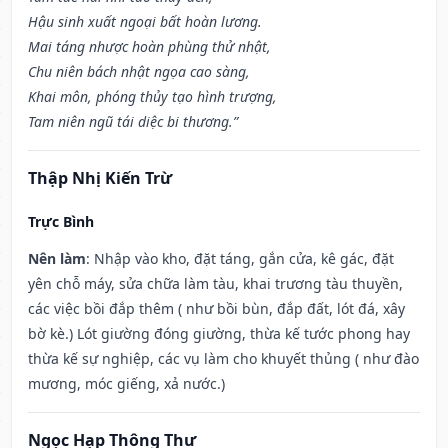
Hậu sinh xuất ngoại bất hoàn lương.
Mai táng nhược hoàn phùng thử nhật,
Chu niên bách nhật ngọa cao sàng,
Khai môn, phóng thủy tạo hình trượng,
Tam niên ngũ tái diệc bi thương.”
Thập Nhị Kiến Trừ
Trực Bình
Nên làm
: Nhập vào kho, đặt táng, gắn cửa, kê gác, đặt
yên chỗ máy, sửa chữa làm tàu, khai trương tàu thuyền,
các việc bồi đắp thêm ( như bồi bùn, đắp đất, lót đá, xây
bờ kè.) Lót giường đóng giường, thừa kế tước phong hay
thừa kế sự nghiệp, các vụ làm cho khuyết thủng ( như đào
mương, móc giếng, xả nước.)
Ngọc Hạp Thông Thư