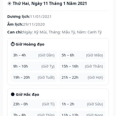
☀️ Thứ Hai, Ngày 11 Tháng 1 Năm 2021
Dương lịch:
11/01/2021
Âm lịch:
29/11/2020
Can chi:
Ngày: Kỷ Mùi, Tháng: Mậu Tý, Năm: Canh Tý
⏱️ Giờ Hoàng đạo
3h – 4h
(Giờ Dần)
5h – 6h
(Giờ Mão)
9h – 10h
(Giờ Tỵ)
15h – 16h
(Giờ Thân)
19h – 20h
(Giờ Tuất)
21h – 22h
(Giờ Hợi)
🌑 Giờ Hắc đạo
23h – 0h
(Giờ Tí)
1h – 2h
(Giờ Sửu)
7h – 8h
(Giờ Thìn)
11h – 12h
(Giờ Ngọ)