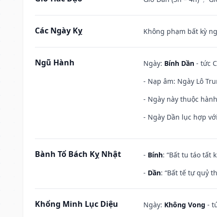
Các Ngày Kỵ
Không phạm bất kỳ ngày
Ngũ Hành
Ngày:
Bính Dần
- tức C
- Nạp âm: Ngày Lô Tru
- Ngày này thuộc hành
- Ngày Dần lục hợp với
Bành Tổ Bách Kỵ Nhật
-
Bính
: “Bất tu táo tấ
-
Dần
: “Bất tế tự quỷ
Khổng Minh Lục Diệu
Ngày:
Không Vong
- t