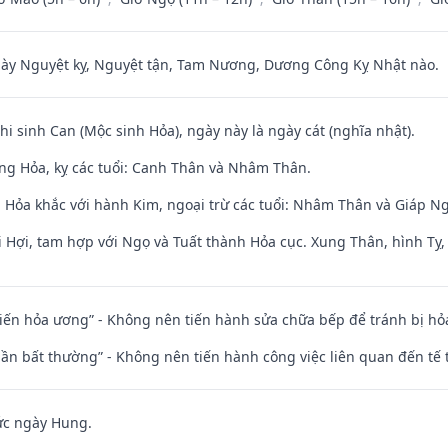
 Nguyệt kỵ, Nguyệt tận, Tam Nương, Dương Công Kỵ Nhật nào.
hi sinh Can (Mộc sinh Hỏa), ngày này là ngày cát (nghĩa nhật).
ng Hỏa, kỵ các tuổi: Canh Thân và Nhâm Thân.
 Hỏa khắc với hành Kim, ngoại trừ các tuổi: Nhâm Thân và Giáp 
 Hợi, tam hợp với Ngọ và Tuất thành Hỏa cục. Xung Thân, hình Tỵ, 
t kiến hỏa ương” - Không nên tiến hành sửa chữa bếp để tránh bị hỏa
 thần bất thường” - Không nên tiến hành công việc liên quan đến t
ức ngày Hung.