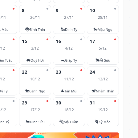
8
9
10
5/11
26/11
27/11
28/11
🐉
🐍
🐎
t Mão
Bính Thìn
Đinh Tỵ
Mậu Ngọ
15
16
17
/12
3/12
4/12
5/12
🐖
🐀
🐂
âm Tuất
Quý Hợi
Giáp Tý
Ất Sửu
22
23
24
/12
10/12
11/12
12/12
🐎
🐐
🐒
Kỷ Tỵ
Canh Ngọ
Tân Mùi
Nhâm Thân
29
30
31
6/12
17/12
18/12
19/12
🐂
🐅
🐈
ính Tý
Đinh Sửu
Mậu Dần
Kỷ Mão