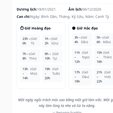
Dương lịch:
18/01/2021
Âm lịch:
06/12/2020
Can chi:
Ngày: Bính Dần, Tháng: Kỷ Sửu, Năm: Canh Tý
⏱️ Giờ Hoàng đạo
🌑 Giờ Hắc đạo
3h –
(Giờ
5h –
(Giờ
23h –
(Giờ
1h –
(Giờ
4h
Dần)
6h
Mão)
0h
Tí)
2h
Sửu)
11h
(Giờ
15h
(Giờ
7h –
(Giờ
9h –
(Giờ
–
Ngọ)
–
Thân)
8h
Thìn)
10h
Tỵ)
12h
16h
13h
(Giờ
19h
(Giờ
17h
(Giờ
21h
(Giờ
–
Mùi)
–
Tuất)
–
Dậu)
–
Hợi)
14h
20h
18h
22h
Một ngày ngồi trách móc sao bằng một giờ làm việc. Một g
này làm lòng ta nhẹ và túi ta nặng.
— Benjamin Franklin