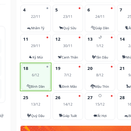
4
5
6
7
22/11
23/11
24/11
2
🐀
🐂
🐅
🐈
Nhâm Tý
Quý Sửu
Giáp Dần
Ấ
🌙
11
12
13
14
29/11
30/11
1/12
2
🐐
🐒
🐓
🐕
Kỷ Mùi
Canh Thân
Tân Dậu
Nh
18
19
20
21
6/12
7/12
8/12
9
🐅
🐈
🐉
🐍
Bính Dần
Đinh Mão
Mậu Thìn
🌕
25
26
27
28
13/12
14/12
15/12
1
🐓
🐕
🐖
🐀
iờ
Quý Dậu
Giáp Tuất
Ất Hợi
B