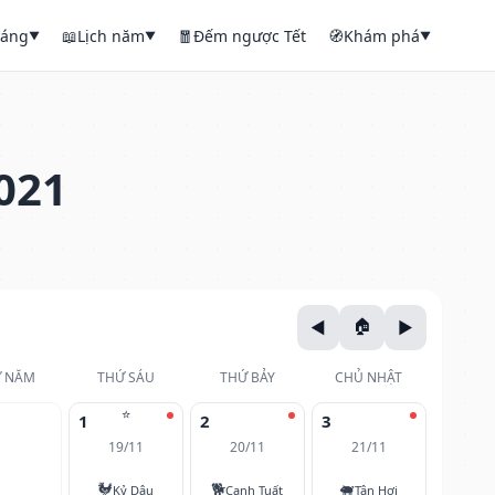
háng
📖
Lịch năm
🧧
Đếm ngược Tết
🧭
Khám phá
▼
▼
▼
021
 NĂM
THỨ SÁU
THỨ BẢY
CHỦ NHẬT
⭐
1
2
3
19/11
20/11
21/11
🐓
🐕
🐖
Kỷ Dậu
Canh Tuất
Tân Hợi