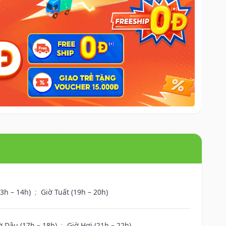
13h – 14h)
;
Giờ Tuất (19h – 20h)
ờ Dậu (17h – 18h)
;
Giờ Hợi (21h – 22h)