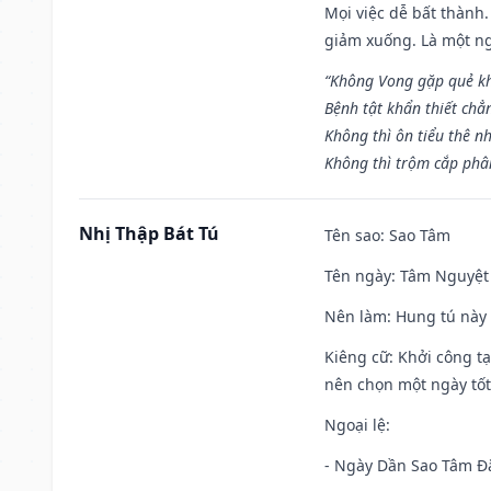
Mọi việc dễ bất thành. 
giảm xuống. Là một ng
“Không Vong gặp quẻ k
Bệnh tật khẩn thiết chẳ
Không thì ôn tiểu thê nh
Không thì trộm cắp phân
Nhị Thập Bát Tú
Tên sao
: Sao Tâm
Tên ngày
: Tâm Nguyệt 
Nên làm
: Hung tú này 
Kiêng cữ
: Khởi công tạ
nên chọn một ngày tốt 
Ngoại lệ
:
- Ngày Dần Sao Tâm Đă