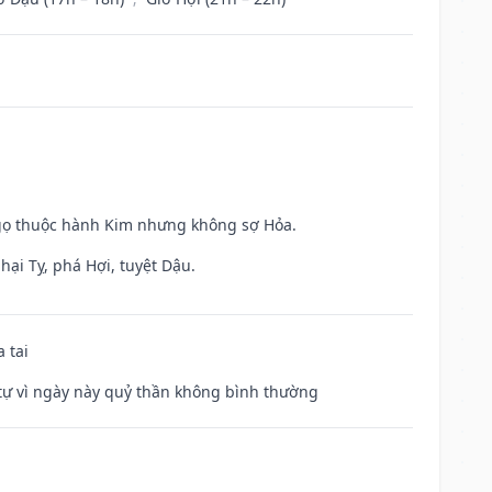
Ngọ thuộc hành Kim nhưng không sợ Hỏa.
hại Tỵ, phá Hợi, tuyệt Dậu.
 tai
ế tự vì ngày này quỷ thần không bình thường