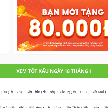
XEM TỐT XẤU NGÀY 18 THÁNG 1
 Sửu (1h – 2h)
;
Giờ Thìn (7h – 8h)
;
Giờ Tỵ (9h – 10h)
;
Giờ Mùi (
ờ Mão (5h – 6h)
;
Giờ Ngọ (11h – 12h)
;
Giờ Thân (15h – 16h)
;
Gi