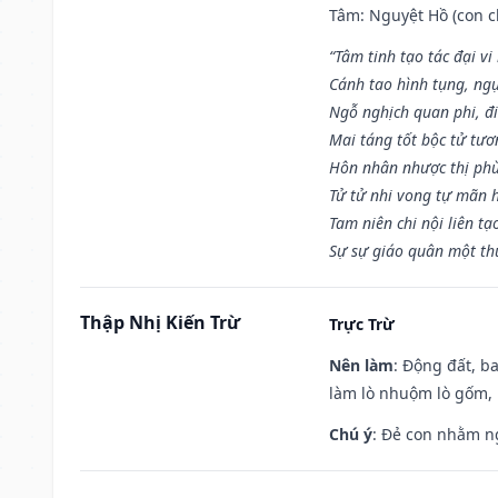
Tâm: Nguyệt Hồ (con ch
“Tâm tinh tạo tác đại vi
Cánh tao hình tụng, ngụ
Ngỗ nghịch quan phi, đi
Mai táng tốt bộc tử tươ
Hôn nhân nhược thị phù
Tử tử nhi vong tự mãn 
Tam niên chi nội liên tạ
Sự sự giáo quân một th
Thập Nhị Kiến Trừ
Trực Trừ
Nên làm
: Động đất, b
làm lò nhuộm lò gốm,
Chú ý
: Đẻ con nhằm n