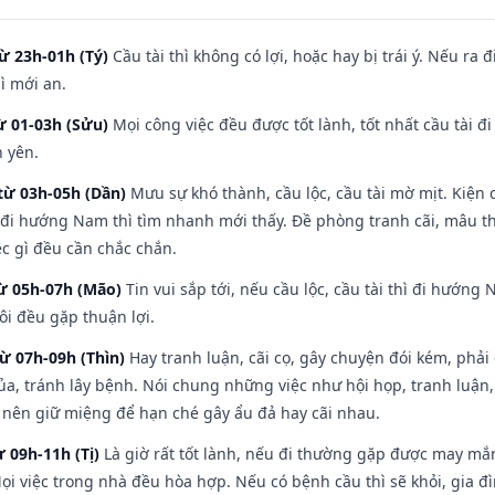
ừ 23h-01h (Tý)
Cầu tài thì không có lợi, hoặc hay bị trái ý. Nếu ra 
ì mới an.
ừ 01-03h (Sửu)
Mọi công việc đều được tốt lành, tốt nhất cầu tài
h yên.
từ 03h-05h (Dần)
Mưu sự khó thành, cầu lộc, cầu tài mờ mịt. Kiện c
 đi hướng Nam thì tìm nhanh mới thấy. Đề phòng tranh cãi, mâu t
ệc gì đều cần chắc chắn.
từ 05h-07h (Mão)
Tin vui sắp tới, nếu cầu lộc, cầu tài thì đi hướn
ôi đều gặp thuận lợi.
từ 07h-09h (Thìn)
Hay tranh luận, cãi cọ, gây chuyện đói kém, phải
a, tránh lây bệnh. Nói chung những việc như hội họp, tranh luận,
ì nên giữ miệng để hạn ché gây ẩu đả hay cãi nhau.
ừ 09h-11h (Tị)
Là giờ rất tốt lành, nếu đi thường gặp được may mắn
ọi việc trong nhà đều hòa hợp. Nếu có bệnh cầu thì sẽ khỏi, gia 