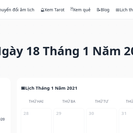
🃏
huyển đổi âm lịch
🔮
Xem Tarot
Xem quẻ
📝
Blog
📅
Lịch t
gày 18 Tháng 1 Năm 2
Lịch Tháng 1 Năm 2021
THỨ HAI
THỨ BA
THỨ TƯ
THỨ
28
29
30
31
020