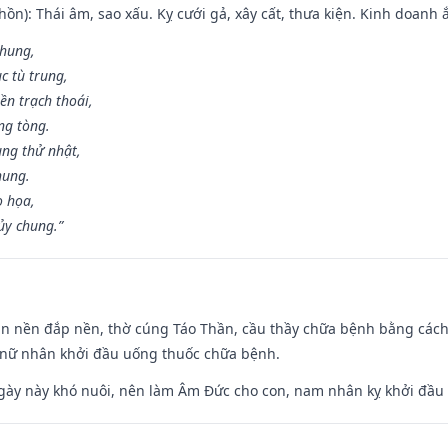
ồn): Thái âm, sao xấu. Kỵ cưới gả, xây cất, thưa kiện. Kinh doanh ắ
 hung,
c tù trung,
ền trạch thoái,
ng tòng.
ng thử nhật,
hung.
o họa,
ủy chung.”
an nền đắp nền, thờ cúng Táo Thần, cầu thầy chữa bệnh bằng cách
 nữ nhân khởi đầu uống thuốc chữa bệnh.
gày này khó nuôi, nên làm Âm Đức cho con, nam nhân kỵ khởi đầu