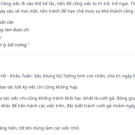
Công việc đi vào thế bế tắc, tiến độ công việc bị trì trệ, trở ngại. 
ày xấu về mọi mặt, nên tránh để hạn chế mưu sự khó thành công 
hẩn cần
ng làm được chi
i
 ly bất tường.”
Hồ - Khấu Tuân: Xấu (Hung tú) Tướng tinh con chồn, chủ trị ngày t
tạo tác bất kỳ việc chi cũng không hạp.
o tác việc chi cũng không tránh khỏi hại. Nhất là cưới gả, đóng giườ
khác để tiến hành các việc trên, đặc biệt tránh cưới gả nhằm ngày
ng Viên, tốt khi dùng làm các việc nhỏ.