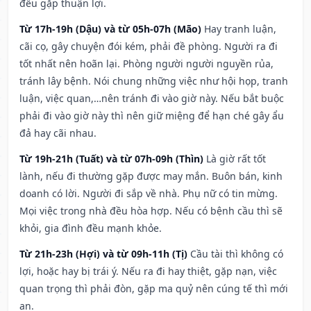
đều gặp thuận lợi.
Từ 17h-19h (Dậu) và từ 05h-07h (Mão)
Hay tranh luận,
cãi cọ, gây chuyện đói kém, phải đề phòng. Người ra đi
tốt nhất nên hoãn lại. Phòng người người nguyền rủa,
tránh lây bệnh. Nói chung những việc như hội họp, tranh
luận, việc quan,…nên tránh đi vào giờ này. Nếu bắt buộc
phải đi vào giờ này thì nên giữ miệng để hạn ché gây ẩu
đả hay cãi nhau.
Từ 19h-21h (Tuất) và từ 07h-09h (Thìn)
Là giờ rất tốt
lành, nếu đi thường gặp được may mắn. Buôn bán, kinh
doanh có lời. Người đi sắp về nhà. Phụ nữ có tin mừng.
Mọi việc trong nhà đều hòa hợp. Nếu có bệnh cầu thì sẽ
khỏi, gia đình đều mạnh khỏe.
Từ 21h-23h (Hợi) và từ 09h-11h (Tị)
Cầu tài thì không có
lợi, hoặc hay bị trái ý. Nếu ra đi hay thiệt, gặp nạn, việc
quan trọng thì phải đòn, gặp ma quỷ nên cúng tế thì mới
an.