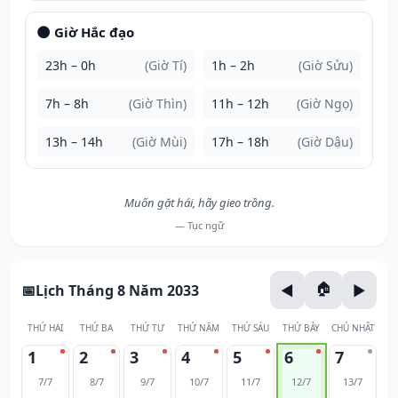
🌑 Giờ Hắc đạo
23h – 0h
(Giờ Tí)
1h – 2h
(Giờ Sửu)
7h – 8h
(Giờ Thìn)
11h – 12h
(Giờ Ngọ)
13h – 14h
(Giờ Mùi)
17h – 18h
(Giờ Dậu)
Muốn gặt hái, hãy gieo trồng.
— Tục ngữ
Lịch Tháng 8 Năm 2033
THỨ HAI
THỨ BA
THỨ TƯ
THỨ NĂM
THỨ SÁU
THỨ BẢY
CHỦ NHẬT
1
2
3
4
5
6
7
7/7
8/7
9/7
10/7
11/7
12/7
13/7