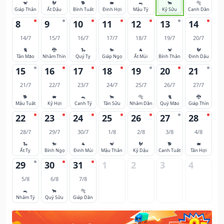
🐒
🐓
🐕
🐖
🐀
🐂
🐅
Giáp Thân
Ất Dậu
Bính Tuất
Đinh Hợi
Mậu Tý
Kỷ Sửu
Canh Dần
8
9
10
11
12
13
14
14/7
15/7
16/7
17/7
18/7
19/7
20/7
🐈
🐉
🐍
🐎
🐐
🐒
🐓
Tân Mão
Nhâm Thìn
Quý Tỵ
Giáp Ngọ
Ất Mùi
Bính Thân
Đinh Dậu
15
16
17
18
19
20
21
21/7
22/7
23/7
24/7
25/7
26/7
27/7
🐕
🐖
🐀
🐂
🐅
🐈
🐉
Mậu Tuất
Kỷ Hợi
Canh Tý
Tân Sửu
Nhâm Dần
Quý Mão
Giáp Thìn
22
23
24
25
26
27
28
28/7
29/7
30/7
1/8
2/8
3/8
4/8
🐍
🐎
🐐
🐒
🐓
🐕
🐖
Ất Tỵ
Bính Ngọ
Đinh Mùi
Mậu Thân
Kỷ Dậu
Canh Tuất
Tân Hợi
29
30
31
1
2
3
4
5/8
6/8
7/8
🐀
🐂
🐅
Nhâm Tý
Quý Sửu
Giáp Dần