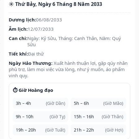
☀️ Thứ Bảy, Ngày 6 Tháng 8 Năm 2033
Dương lịch:
06/08/2033
Âm lịch:
12/07/2033
Can chi:
Ngày: Kỷ Sửu, Tháng: Canh Thân, Năm: Quý
Sửu
Tiết khí:
Đại thử
Ngày Hảo Thương:
Xuất hành thuận lợi, gặp qúy nhân
phù trợ, làm mọi việc vừa lòng, như ý muốn, áo phẩm
vinh quy.
⏱️ Giờ Hoàng đạo
3h – 4h
(Giờ Dần)
5h – 6h
(Giờ Mão)
9h – 10h
(Giờ Tỵ)
15h – 16h
(Giờ Thân)
19h – 20h
(Giờ Tuất)
21h – 22h
(Giờ Hợi)