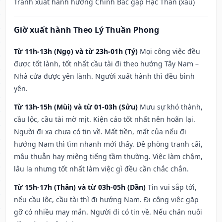
Tránh xuất hành hướng Chính Bắc gặp Hạc Thần (xấu)
Giờ xuất hành Theo Lý Thuần Phong
Từ 11h-13h (Ngọ) và từ 23h-01h (Tý)
Mọi công việc đều
được tốt lành, tốt nhất cầu tài đi theo hướng Tây Nam –
Nhà cửa được yên lành. Người xuất hành thì đều bình
yên.
Từ 13h-15h (Mùi) và từ 01-03h (Sửu)
Mưu sự khó thành,
cầu lộc, cầu tài mờ mịt. Kiện cáo tốt nhất nên hoãn lại.
Người đi xa chưa có tin về. Mất tiền, mất của nếu đi
hướng Nam thì tìm nhanh mới thấy. Đề phòng tranh cãi,
mâu thuẫn hay miệng tiếng tầm thường. Việc làm chậm,
lâu la nhưng tốt nhất làm việc gì đều cần chắc chắn.
Từ 15h-17h (Thân) và từ 03h-05h (Dần)
Tin vui sắp tới,
nếu cầu lộc, cầu tài thì đi hướng Nam. Đi công việc gặp
gỡ có nhiều may mắn. Người đi có tin về. Nếu chăn nuôi