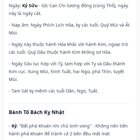
Ngày:
Kỷ Sửu
- tức Can Chi tương đồng (cùng Thổ), ngày
này là ngày cát.
- Nạp âm: Ngày Phích Lịch Hỏa, kỵ các tuổi: Quý Mùi và Ất
Mùi.
- Ngày này thuộc hành Hỏa khắc với hành Kim, ngoại trừ
các tuổi: Quý Dậu thuộc hành Kim không sợ Hỏa.
- Ngày Sửu lục hợp với Tý, tam hợp với Tỵ và Dậu thành
Kim cục. Xung Mùi, hình Tuất, hại Ngọ, phá Thìn, tuyệt
Mùi.
- Tam Sát kỵ mệnh các tuổi Dần, Ngọ, Tuất.
Bành Tổ Bách Kỵ Nhật
-
Kỷ
: “Bất phá khoán nhị chủ tịnh vong” - Không nên tiến
hành phá khoán để tránh cả 2 bên đều mất mát