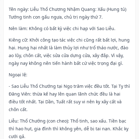
Tên ngày
: Liễu Thổ Chương Nhậm Quang: Xấu (Hung tú)
Tướng tinh con gấu ngựa, chủ trị ngày thứ 7.
Nên làm
: Không có bất kỳ việc chi hạp với Sao Liễu.
Kiêng cữ
: Khởi công tạo tác việc chi cũng rất bất lợi, hung
hại. Hung hại nhất là làm thủy lợi như trổ tháo nước, đào
ao lũy, chôn cất, việc sửa cửa dựng cửa, xây đắp. Vì vậy,
ngày nay không nên tiến hành bất cứ việc trọng đại gì.
Ngoại lệ
:
- Sao Liễu Thổ Chướng tại Ngọ trăm việc đều tốt. Tại Tỵ thì
Đăng Viên: thừa kế hay lên quan lãnh chức đều là hai
điều tốt nhất. Tại Dần, Tuất rất suy vi nên kỵ xây cất và
chôn cất.
Liễu: Thổ Chướng (con cheo): Thổ tinh, sao xấu. Tiền bạc
thì hao hụt, gia đình thì không yên, dễ bị tai nạn. Khắc kỵ
cưới gả.