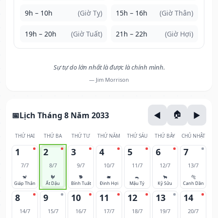
9h – 10h
(Giờ Tỵ)
15h – 16h
(Giờ Thân)
19h – 20h
(Giờ Tuất)
21h – 22h
(Giờ Hợi)
Sự tự do lớn nhất là được là chính mình.
— Jim Morrison
Lịch Tháng 8 Năm 2033
THỨ HAI
THỨ BA
THỨ TƯ
THỨ NĂM
THỨ SÁU
THỨ BẢY
CHỦ NHẬT
1
2
3
4
5
6
7
7/7
8/7
9/7
10/7
11/7
12/7
13/7
🐒
🐓
🐕
🐖
🐀
🐂
🐅
Giáp Thân
Ất Dậu
Bính Tuất
Đinh Hợi
Mậu Tý
Kỷ Sửu
Canh Dần
8
9
10
11
12
13
14
14/7
15/7
16/7
17/7
18/7
19/7
20/7