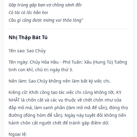
Gặp trùng gặp bạn vợ chồng sánh đôi
Có tài có lộc hẳn hoi
Cầu gì cũng được mừng vui thỏa lòng”
Nhị Thập Bát Tú
Tên sao
: Sao Chủy
Tên ngày
: Chủy Hỏa Hầu - Phó Tuấn: Xấu (Hung Tú) Tướng
tinh con khỉ, chủ trị ngày thứ 3.
Nên làm
: Sao Chủy không nên làm bất kỳ việc chi.
Kiêng cữ
: Khởi công tạo tác việc chi cũng không tốt. KỴ
NHẤT là chôn cất và các vụ thuộc về chết chôn như sửa
đắp mồ mả, làm sanh phần (làm mồ mã để sẵn), đóng thọ
đường (đóng hòm để sẵn). Ngày này tuyệt đối không tiến
hành chôn cất người chết để tránh gặp điềm dữ.
Ngoại lệ
: