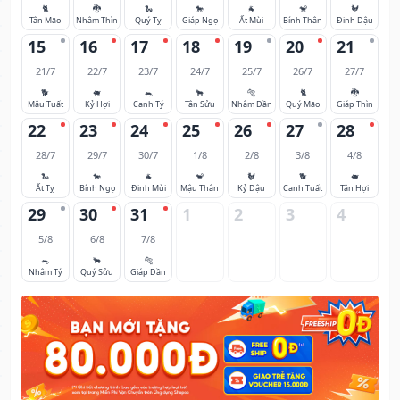
🐈
🐉
🐍
🐎
🐐
🐒
🐓
Tân Mão
Nhâm Thìn
Quý Tỵ
Giáp Ngọ
Ất Mùi
Bính Thân
Đinh Dậu
15
16
17
18
19
20
21
21/7
22/7
23/7
24/7
25/7
26/7
27/7
🐕
🐖
🐀
🐂
🐅
🐈
🐉
Mậu Tuất
Kỷ Hợi
Canh Tý
Tân Sửu
Nhâm Dần
Quý Mão
Giáp Thìn
22
23
24
25
26
27
28
28/7
29/7
30/7
1/8
2/8
3/8
4/8
🐍
🐎
🐐
🐒
🐓
🐕
🐖
Ất Tỵ
Bính Ngọ
Đinh Mùi
Mậu Thân
Kỷ Dậu
Canh Tuất
Tân Hợi
29
30
31
1
2
3
4
5/8
6/8
7/8
🐀
🐂
🐅
Nhâm Tý
Quý Sửu
Giáp Dần