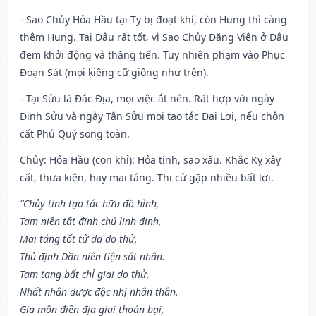
- Sao Chủy Hỏa Hầu tại Tỵ bị đoạt khí, còn Hung thì càng
thêm Hung. Tại Dậu rất tốt, vì Sao Chủy Đăng Viên ở Dậu
đem khởi động và thăng tiến. Tuy nhiên phạm vào Phục
Đoạn Sát (mọi kiêng cữ giống như trên).
- Tại Sửu là Đắc Địa, mọi việc ắt nên. Rất hợp với ngày
Đinh Sửu và ngày Tân Sửu mọi tạo tác Đại Lợi, nếu chôn
cất Phú Quý song toàn.
Chủy: Hỏa Hầu (con khỉ): Hỏa tinh, sao xấu. Khắc Kỵ xây
cất, thưa kiện, hay mai táng. Thi cử gặp nhiều bất lợi.
“Chủy tinh tạo tác hữu đồ hình,
Tam niên tất đinh chủ linh đinh,
Mai táng tốt tử đa do thử,
Thủ định Dần niên tiện sát nhân.
Tam tang bất chỉ giai do thử,
Nhất nhân dược độc nhị nhân thân.
Gia môn điền địa giai thoán bại,