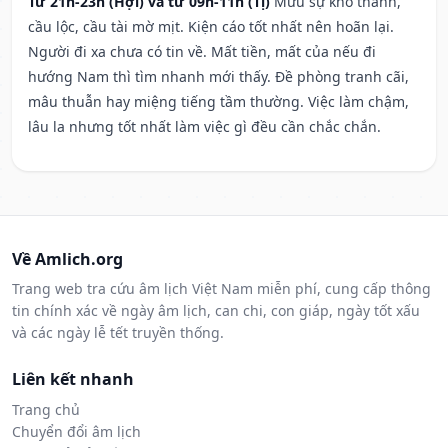
Từ 21h-23h (Hợi) và từ 09h-11h (Tị)
Mưu sự khó thành,
cầu lộc, cầu tài mờ mịt. Kiện cáo tốt nhất nên hoãn lại.
Người đi xa chưa có tin về. Mất tiền, mất của nếu đi
hướng Nam thì tìm nhanh mới thấy. Đề phòng tranh cãi,
mâu thuẫn hay miệng tiếng tầm thường. Việc làm chậm,
lâu la nhưng tốt nhất làm việc gì đều cần chắc chắn.
Về Amlich.org
Trang web tra cứu âm lịch Việt Nam miễn phí, cung cấp thông
tin chính xác về ngày âm lịch, can chi, con giáp, ngày tốt xấu
và các ngày lễ tết truyền thống.
Liên kết nhanh
Trang chủ
Chuyển đổi âm lịch