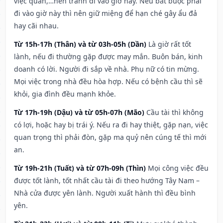
việc quan,…nên tránh đi vào giờ này. Nếu bắt buộc phải
đi vào giờ này thì nên giữ miệng để hạn ché gây ẩu đả
hay cãi nhau.
Từ 15h-17h (Thân) và từ 03h-05h (Dần)
Là giờ rất tốt
lành, nếu đi thường gặp được may mắn. Buôn bán, kinh
doanh có lời. Người đi sắp về nhà. Phụ nữ có tin mừng.
Mọi việc trong nhà đều hòa hợp. Nếu có bệnh cầu thì sẽ
khỏi, gia đình đều mạnh khỏe.
Từ 17h-19h (Dậu) và từ 05h-07h (Mão)
Cầu tài thì không
có lợi, hoặc hay bị trái ý. Nếu ra đi hay thiệt, gặp nạn, việc
quan trọng thì phải đòn, gặp ma quỷ nên cúng tế thì mới
an.
Từ 19h-21h (Tuất) và từ 07h-09h (Thìn)
Mọi công việc đều
được tốt lành, tốt nhất cầu tài đi theo hướng Tây Nam –
Nhà cửa được yên lành. Người xuất hành thì đều bình
yên.