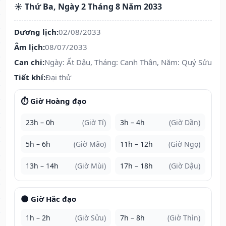
☀️ Thứ Ba, Ngày 2 Tháng 8 Năm 2033
Dương lịch:
02/08/2033
Âm lịch:
08/07/2033
Can chi:
Ngày: Ất Dậu, Tháng: Canh Thân, Năm: Quý Sửu
Tiết khí:
Đại thử
⏱️ Giờ Hoàng đạo
23h – 0h
(Giờ Tí)
3h – 4h
(Giờ Dần)
5h – 6h
(Giờ Mão)
11h – 12h
(Giờ Ngọ)
13h – 14h
(Giờ Mùi)
17h – 18h
(Giờ Dậu)
🌑 Giờ Hắc đạo
1h – 2h
(Giờ Sửu)
7h – 8h
(Giờ Thìn)