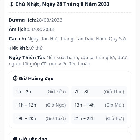
☀️ Chủ Nhật, Ngày 28 Tháng 8 Năm 2033
Dương lịch:
28/08/2033
Âm lịch:
04/08/2033
Can chi:
Ngày: Tân Hợi, Tháng: Tân Dậu, Năm: Quý Sửu
Tiết khí:
Xử thử
Ngày Thiên Tài:
Nên xuất hành, cầu tài thắng lợi, được
người tốt giúp đỡ, mọi việc đều thuận
⏱️ Giờ Hoàng đạo
1h – 2h
(Giờ Sửu)
7h – 8h
(Giờ Thìn)
11h – 12h
(Giờ Ngọ)
13h – 14h
(Giờ Mùi)
19h – 20h
(Giờ Tuất)
21h – 22h
(Giờ Hợi)
🌑 Giờ Hắc đạo