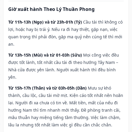
Giờ xuất hành Theo Lý Thuần Phong
Từ 11h-13h (Ngọ) và từ 23h-01h (Tý)
Cầu tài thì không có
lợi, hoặc hay bị trái ý. Nếu ra đi hay thiệt, gặp nạn, việc
quan trọng thì phải đòn, gặp ma quỷ nên cúng tế thì mới
an.
Từ 13h-15h (Mùi) và từ 01-03h (Sửu)
Mọi công việc đều
được tốt lành, tốt nhất cầu tài đi theo hướng Tây Nam –
Nhà cửa được yên lành. Người xuất hành thì đều bình
yên.
Từ 15h-17h (Thân) và từ 03h-05h (Dần)
Mưu sự khó
thành, cầu lộc, cầu tài mờ mịt. Kiện cáo tốt nhất nên hoãn
lại. Người đi xa chưa có tin về. Mất tiền, mất của nếu đi
hướng Nam thì tìm nhanh mới thấy. Đề phòng tranh cãi,
mâu thuẫn hay miệng tiếng tầm thường. Việc làm chậm,
lâu la nhưng tốt nhất làm việc gì đều cần chắc chắn.