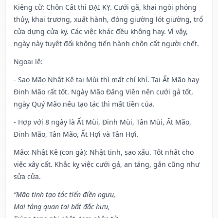
Kiêng cữ
: Chôn Cất thì ĐẠI KỴ. Cưới gã, khai ngòi phóng
thủy, khai trương, xuất hành, đóng giường lót giường, trổ
cửa dựng cửa kỵ. Các việc khác đều không hay. Vì vậy,
ngày này tuyệt đối không tiến hành chôn cất người chết.
Ngoại lệ
:
- Sao Mão Nhật Kê tại Mùi thì mất chí khí. Tại Ất Mão hay
Đinh Mão rất tốt. Ngày Mão Đăng Viên nên cưới gả tốt,
ngày Quý Mão nếu tạo tác thì mất tiền của.
- Hợp với 8 ngày là Ất Mùi, Đinh Mùi, Tân Mùi, Ất Mão,
Đinh Mão, Tân Mão, Ất Hợi và Tân Hợi.
Mão: Nhật Kê (con gà): Nhật tinh, sao xấu. Tốt nhất cho
việc xây cất. Khắc kỵ việc cưới gả, an táng, gắn cũng như
sửa cửa.
“Mão tinh tạo tác tiến điền ngưu,
Mai táng quan tai bất đắc hưu,