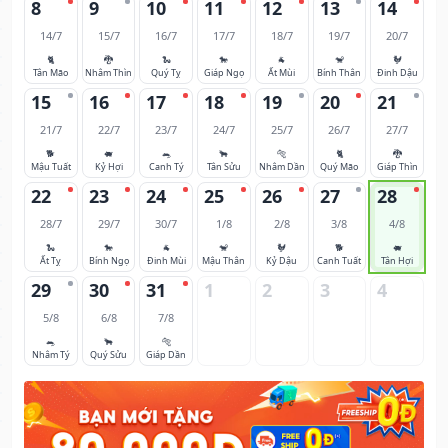
8
9
10
11
12
13
14
14/7
15/7
16/7
17/7
18/7
19/7
20/7
🐈
🐉
🐍
🐎
🐐
🐒
🐓
Tân Mão
Nhâm Thìn
Quý Tỵ
Giáp Ngọ
Ất Mùi
Bính Thân
Đinh Dậu
15
16
17
18
19
20
21
21/7
22/7
23/7
24/7
25/7
26/7
27/7
🐕
🐖
🐀
🐂
🐅
🐈
🐉
Mậu Tuất
Kỷ Hợi
Canh Tý
Tân Sửu
Nhâm Dần
Quý Mão
Giáp Thìn
22
23
24
25
26
27
28
28/7
29/7
30/7
1/8
2/8
3/8
4/8
🐍
🐎
🐐
🐒
🐓
🐕
🐖
Ất Tỵ
Bính Ngọ
Đinh Mùi
Mậu Thân
Kỷ Dậu
Canh Tuất
Tân Hợi
29
30
31
1
2
3
4
5/8
6/8
7/8
🐀
🐂
🐅
Nhâm Tý
Quý Sửu
Giáp Dần