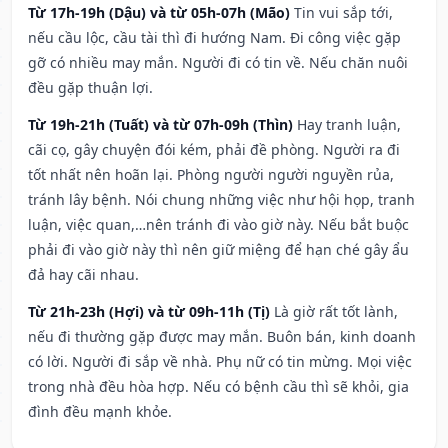
Từ 17h-19h (Dậu) và từ 05h-07h (Mão)
Tin vui sắp tới,
nếu cầu lộc, cầu tài thì đi hướng Nam. Đi công việc gặp
gỡ có nhiều may mắn. Người đi có tin về. Nếu chăn nuôi
đều gặp thuận lợi.
Từ 19h-21h (Tuất) và từ 07h-09h (Thìn)
Hay tranh luận,
cãi cọ, gây chuyện đói kém, phải đề phòng. Người ra đi
tốt nhất nên hoãn lại. Phòng người người nguyền rủa,
tránh lây bệnh. Nói chung những việc như hội họp, tranh
luận, việc quan,…nên tránh đi vào giờ này. Nếu bắt buộc
phải đi vào giờ này thì nên giữ miệng để hạn ché gây ẩu
đả hay cãi nhau.
Từ 21h-23h (Hợi) và từ 09h-11h (Tị)
Là giờ rất tốt lành,
nếu đi thường gặp được may mắn. Buôn bán, kinh doanh
có lời. Người đi sắp về nhà. Phụ nữ có tin mừng. Mọi việc
trong nhà đều hòa hợp. Nếu có bệnh cầu thì sẽ khỏi, gia
đình đều mạnh khỏe.