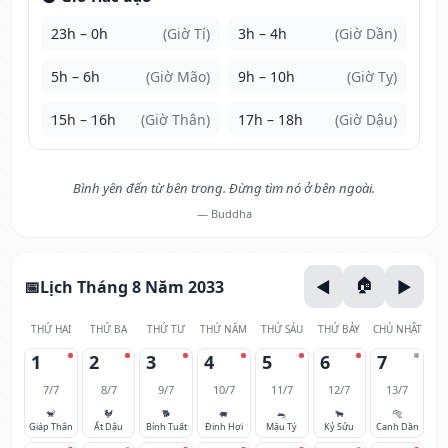
23h – 0h
(Giờ Tí)
3h – 4h
(Giờ Dần)
5h – 6h
(Giờ Mão)
9h – 10h
(Giờ Tỵ)
15h – 16h
(Giờ Thân)
17h – 18h
(Giờ Dậu)
Bình yên đến từ bên trong. Đừng tìm nó ở bên ngoài.
— Buddha
Lịch Tháng 8 Năm 2033
THỨ HAI
THỨ BA
THỨ TƯ
THỨ NĂM
THỨ SÁU
THỨ BẢY
CHỦ NHẬT
1
2
3
4
5
6
7
7/7
8/7
9/7
10/7
11/7
12/7
13/7
🐒
🐓
🐕
🐖
🐀
🐂
🐅
Giáp Thân
Ất Dậu
Bính Tuất
Đinh Hợi
Mậu Tý
Kỷ Sửu
Canh Dần