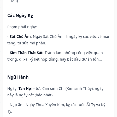
– 18h)
Các Ngày Kỵ
Phạm phải ngày:
-
Sát Chủ Âm
: Ngày Sát Chủ Âm là ngày kỵ các việc về mai
táng, tu sửa mộ phần.
-
Kim Thần Thất Sát
: Tránh làm những công việc quan
trọng, đi xa, ký kết hợp đồng, hay bắt đầu dự án lớn...
Ngũ Hành
Ngày:
Tân Hợi
- tức Can sinh Chi (Kim sinh Thủy), ngày
này là ngày cát (bảo nhật).
- Nạp âm: Ngày Thoa Xuyến Kim, kỵ các tuổi: Ất Tỵ và Kỷ
Tỵ.