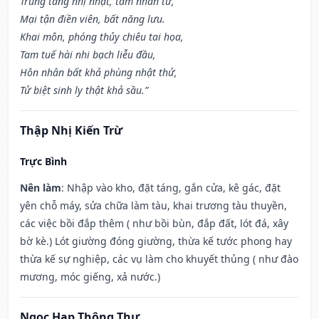
Trùng tang nhị nhật, tam nhân tử,
Mại tận điền viên, bất năng lưu.
Khai môn, phóng thủy chiêu tai họa,
Tam tuế hài nhi bạch liễu đầu,
Hôn nhân bất khả phùng nhật thử,
Tử biệt sinh ly thật khả sầu.”
Thập Nhị Kiến Trừ
Trực Bình
Nên làm
: Nhập vào kho, đặt táng, gắn cửa, kê gác, đặt
yên chỗ máy, sửa chữa làm tàu, khai trương tàu thuyền,
các việc bồi đắp thêm ( như bồi bùn, đắp đất, lót đá, xây
bờ kè.) Lót giường đóng giường, thừa kế tước phong hay
thừa kế sự nghiệp, các vụ làm cho khuyết thủng ( như đào
mương, móc giếng, xả nước.)
Ngọc Hạp Thông Thư