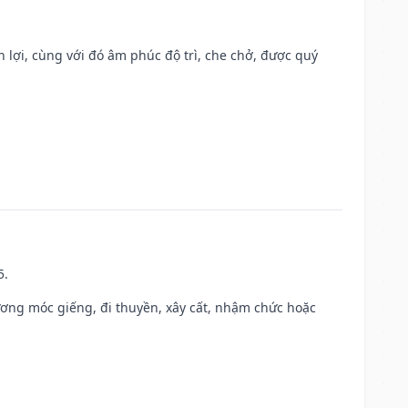
n lợi, cùng với đó âm phúc độ trì, che chở, được quý
5.
ương móc giếng, đi thuyền, xây cất, nhậm chức hoặc