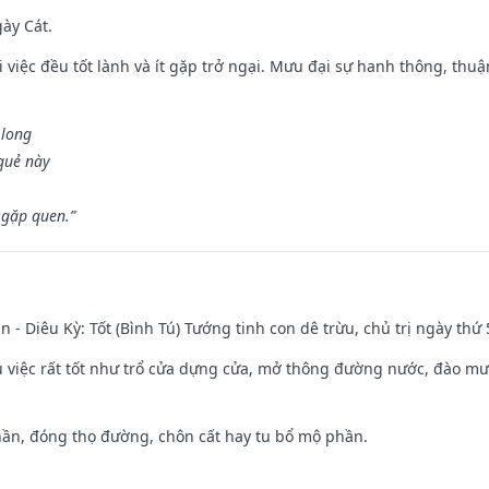
gày Cát.
 việc đều tốt lành và ít gặp trở ngại. Mưu đại sự hanh thông, thuậ
 long
 quẻ này
 gặp quen.”
n - Diêu Kỳ: Tốt (Bình Tú) Tướng tinh con dê trừu, chủ trị ngày thứ 
ều việc rất tốt như trổ cửa dựng cửa, mở thông đường nước, đào m
hần, đóng thọ đường, chôn cất hay tu bổ mộ phần.