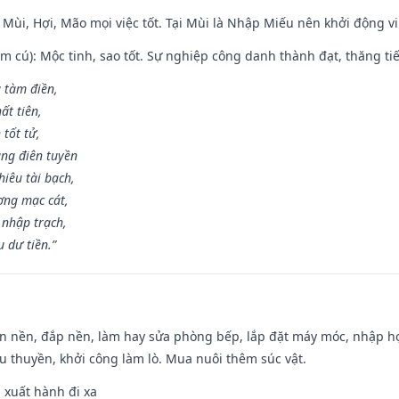
 Mùi, Hợi, Mão mọi việc tốt. Tại Mùi là Nhập Miếu nên khởi động 
m cú): Mộc tinh, sao tốt. Sự nghiệp công danh thành đạt, thăng tiến
g tàm điền,
ất tiên,
 tốt tử,
ng điên tuyền
iêu tài bạch,
ng mạc cát,
 nhập trạch,
 dư tiền.”
an nền, đắp nền, làm hay sửa phòng bếp, lắp đặt máy móc, nhập họ
u thuyền, khởi công làm lò. Mua nuôi thêm súc vật.
, xuất hành đi xa