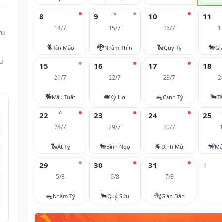
⭐
8
9
10
11
14/7
15/7
16/7
1
ửu
🐈
🐉
🐍
🐎
Tân Mão
Nhâm Thìn
Quý Tỵ
Gi
ều
15
16
17
18
21/7
22/7
23/7
2
🐕
🐖
🐀
🐂
Mậu Tuất
Kỷ Hợi
Canh Tý
T
⭐
22
23
24
25
28/7
29/7
30/7
🐍
🐎
🐐
🐒
Ất Tỵ
Bính Ngọ
Đinh Mùi
Mậ
29
30
31
1
5/8
6/8
7/8
🐀
🐂
🐅
Nhâm Tý
Quý Sửu
Giáp Dần