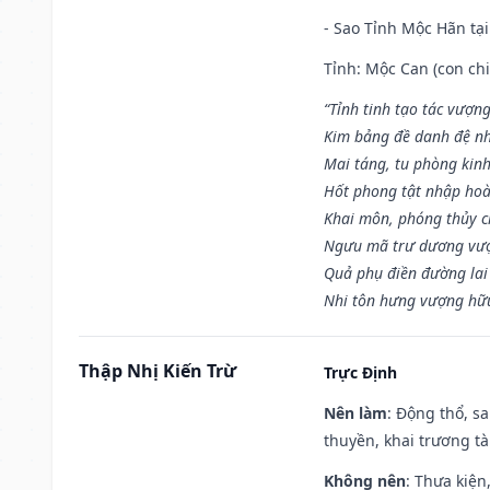
- Sao Tỉnh Mộc Hãn tại
Tỉnh: Mộc Can (con chi
“Tỉnh tinh tạo tác vượn
Kim bảng đề danh đệ nh
Mai táng, tu phòng kinh
Hốt phong tật nhập hoà
Khai môn, phóng thủy ch
Ngưu mã trư dương vượ
Quả phụ điền đường lai
Nhi tôn hưng vượng hữu
Thập Nhị Kiến Trừ
Trực Định
Nên làm
: Động thổ, s
thuyền, khai trương tà
Không nên
: Thưa kiện