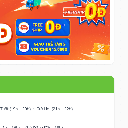
 Tuất (19h – 20h)
;
Giờ Hợi (21h – 22h)
(15h – 16h)
;
Giờ Dậu (17h – 18h)