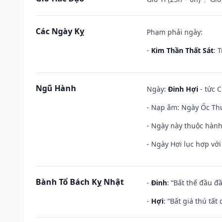
Các Ngày Kỵ
Phạm phải ngày:
-
Kim Thần Thất Sát
: 
Ngũ Hành
Ngày:
Đinh Hợi
- tức C
- Nạp âm: Ngày Ốc Thượ
- Ngày này thuộc hành
- Ngày Hợi lục hợp vớ
Bành Tổ Bách Kỵ Nhật
-
Đinh
: “Bất thế đầu đ
-
Hợi
: “Bất giá thú tấ