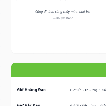
Càng đi, bạn càng thấy mình nhỏ bé.
— Khuyết Danh
Giờ Hoàng Đạo
Giờ Sửu (1h – 2h)
;
Gi
Giờ Hắc Đạo
Giờ Tí (23h – 0h)
;
Giờ