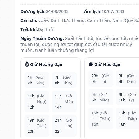
Dương lịch:
04/08/2033
Âm lịch:
10/07/2033
Can chi:
Ngày: Đinh Hợi, Tháng: Canh Thân, Năm: Quý S
Tiết khí:
Đại thử
Ngày Thuần Dương:
Xuất hành tốt, lúc về cũng tốt, nhi
thuận lợi, được người tốt giúp đỡ, cầu tài được như ý
muốn, tranh luận thường thắng lợi
⏱️ Giờ Hoàng đạo
🌑 Giờ Hắc đạo
23h –
(Giờ
3h –
(Giờ
1h –
(Giờ
7h –
(Giờ
0h
Tí)
4h
Dần)
2h
Sửu)
8h
Thìn)
5h –
(Giờ
9h –
(Giờ
11h
(Giờ
13h
(Giờ
6h
Mão)
10h
Tỵ)
–
Ngọ)
–
Mùi)
12h
14h
15h
(Giờ
17h
(Giờ
–
Thân)
–
Dậu)
19h
(Giờ
21h
(Giờ
16h
18h
–
Tuất)
–
Hợi)
20h
22h