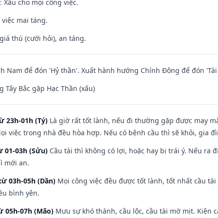
 Xấu cho mọi công việc.
 việc mai táng.
giá thú (cưới hỏi), an táng.
 Nam để đón 'Hỷ thần'. Xuất hành hướng Chính Đông để đón 'Tài 
 Tây Bắc gặp Hạc Thần (xấu)
ừ 23h-01h (Tý)
Là giờ rất tốt lành, nếu đi thường gặp được may mắ
ọi việc trong nhà đều hòa hợp. Nếu có bệnh cầu thì sẽ khỏi, gia 
ừ 01-03h (Sửu)
Cầu tài thì không có lợi, hoặc hay bị trái ý. Nếu ra 
ì mới an.
từ 03h-05h (Dần)
Mọi công việc đều được tốt lành, tốt nhất cầu t
ều bình yên.
từ 05h-07h (Mão)
Mưu sự khó thành, cầu lộc, cầu tài mờ mịt. Kiện c