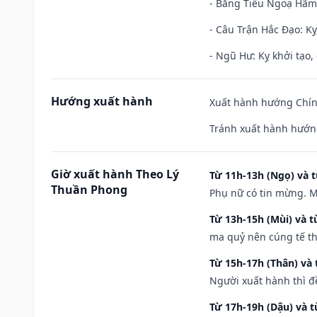
- Băng Tiêu Ngoạ Hãm:
- Câu Trận Hắc Đạo: Kỵ
- Ngũ Hư: Kỵ khởi tạo, 
Hướng xuất hành
Xuất hành hướng Chính
Tránh xuất hành hướng
Giờ xuất hành Theo Lý
Từ 11h-13h (Ngọ) và t
Thuần Phong
Phụ nữ có tin mừng. M
Từ 13h-15h (Mùi) và t
ma quỷ nên cúng tế th
Từ 15h-17h (Thân) và 
Người xuất hành thì đ
Từ 17h-19h (Dậu) và 