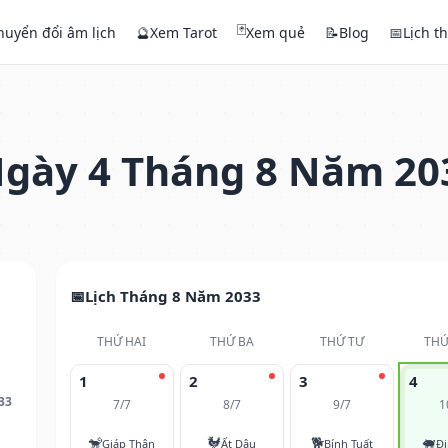
🃏
huyển đổi âm lịch
🔮
Xem Tarot
Xem quẻ
📝
Blog
📅
Lịch t
gày 4 Tháng 8 Năm 20
Lịch Tháng 8 Năm 2033
THỨ HAI
THỨ BA
THỨ TƯ
THỨ
1
2
3
4
33
7/7
8/7
9/7
1
🐒
🐓
🐕
🐖
Giáp Thân
Ất Dậu
Bính Tuất
Đi