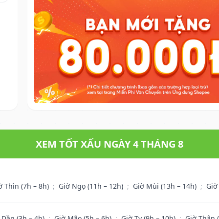
XEM TỐT XẤU NGÀY 4 THÁNG 8
ờ Thìn (7h – 8h)
;
Giờ Ngọ (11h – 12h)
;
Giờ Mùi (13h – 14h)
;
Giờ
 Dần (3h – 4h)
;
Giờ Mão (5h – 6h)
;
Giờ Tỵ (9h – 10h)
;
Giờ Thân 