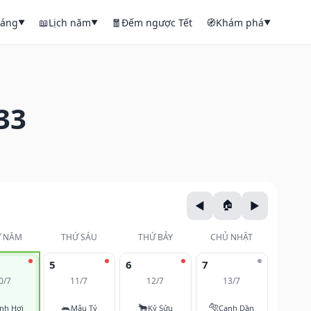
háng
📖
Lịch năm
🧧
Đếm ngược Tết
🧭
Khám phá
▼
▼
▼
33
 NĂM
THỨ SÁU
THỨ BẢY
CHỦ NHẬT
5
6
7
0/7
11/7
12/7
13/7
🐀
🐂
🐅
nh Hợi
Mậu Tý
Kỷ Sửu
Canh Dần