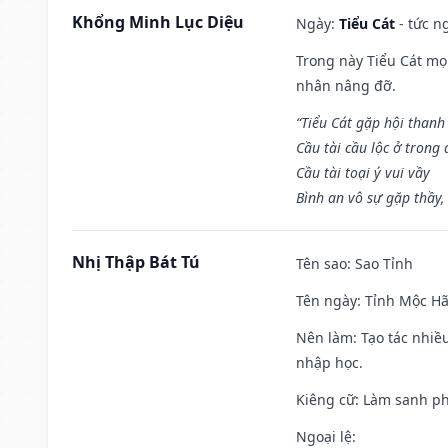
Khổng Minh Lục Diệu
Ngày:
Tiểu Cát
- tức n
Trong này Tiểu Cát mọi
nhân nâng đỡ.
“Tiểu Cát gặp hội thanh
Cầu tài cầu lộc ở trong
Cầu tài toại ý vui vầy
Bình an vô sự gặp thầy,
Nhị Thập Bát Tú
Tên sao
: Sao Tỉnh
Tên ngày
: Tỉnh Mộc Hã
Nên làm
: Tạo tác nhi
nhập học.
Kiêng cữ
: Làm sanh p
Ngoại lệ
: