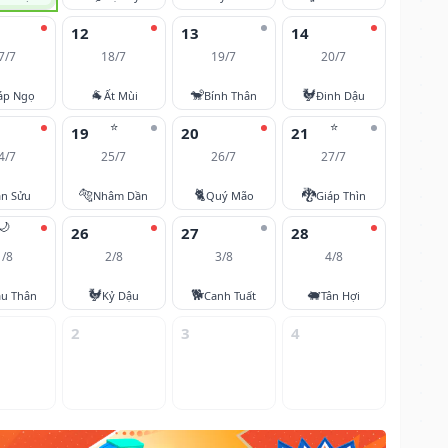
12
13
14
7/7
18/7
19/7
20/7
🐐
🐒
🐓
áp Ngọ
Ất Mùi
Bính Thân
Đinh Dậu
⭐
⭐
19
20
21
4/7
25/7
26/7
27/7
🐅
🐈
🐉
ân Sửu
Nhâm Dần
Quý Mão
Giáp Thìn
🌙
26
27
28
1/8
2/8
3/8
4/8
🐓
🐕
🐖
u Thân
Kỷ Dậu
Canh Tuất
Tân Hợi
2
3
4