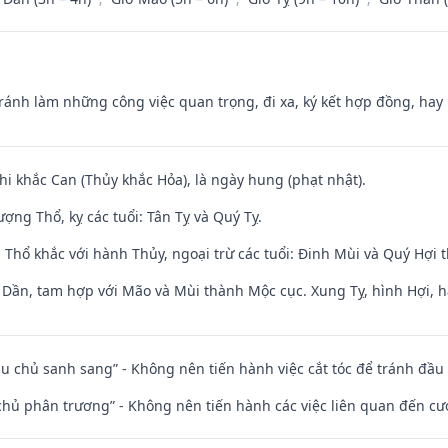
Tránh làm những công việc quan trọng, đi xa, ký kết hợp đồng, hay 
hi khắc Can (Thủy khắc Hỏa), là ngày hung (phạt nhật).
ng Thổ, kỵ các tuổi: Tân Tỵ và Quý Tỵ.
 Thổ khắc với hành Thủy, ngoại trừ các tuổi: Đinh Mùi và Quý Hợi
i Dần, tam hợp với Mão và Mùi thành Mộc cục. Xung Tỵ, hình Hợi, h
ầu chủ sanh sang” - Không nên tiến hành việc cắt tóc để tránh đầu
t chủ phân trương” - Không nên tiến hành các việc liên quan đến cướ