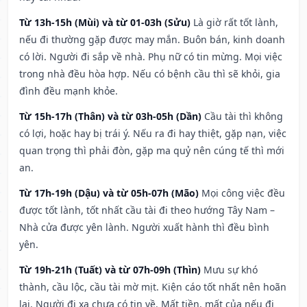
Từ 13h-15h (Mùi) và từ 01-03h (Sửu)
Là giờ rất tốt lành,
nếu đi thường gặp được may mắn. Buôn bán, kinh doanh
có lời. Người đi sắp về nhà. Phụ nữ có tin mừng. Mọi việc
trong nhà đều hòa hợp. Nếu có bệnh cầu thì sẽ khỏi, gia
đình đều mạnh khỏe.
Từ 15h-17h (Thân) và từ 03h-05h (Dần)
Cầu tài thì không
có lợi, hoặc hay bị trái ý. Nếu ra đi hay thiệt, gặp nạn, việc
quan trọng thì phải đòn, gặp ma quỷ nên cúng tế thì mới
an.
Từ 17h-19h (Dậu) và từ 05h-07h (Mão)
Mọi công việc đều
được tốt lành, tốt nhất cầu tài đi theo hướng Tây Nam –
Nhà cửa được yên lành. Người xuất hành thì đều bình
yên.
Từ 19h-21h (Tuất) và từ 07h-09h (Thìn)
Mưu sự khó
thành, cầu lộc, cầu tài mờ mịt. Kiện cáo tốt nhất nên hoãn
lại. Người đi xa chưa có tin về. Mất tiền, mất của nếu đi