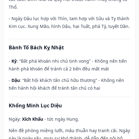
Thổ.
- Ngày Dậu lục hợp với Thìn, tam hợp với Sửu và Tỵ thành
Kim cục. Xung Mão, hình Dậu, hại Tuất, phá Tý, tuyệt Dần.
Bành Tổ Bách Kỵ Nhật
-
Kỷ
: “Bất phá khoán nhị chủ tịnh vong” - Không nên tiến
hành phá khoán để tránh cả 2 bên đều mất mát
-
Dậu
: “Bất hội khách tân chủ hữu thương” - Không nên
tiến hành hội khách để tránh tân chủ có hại
Khổng Minh Lục Diệu
Ngày:
Xích Khẩu
- tức ngày Hung.
Nên đề phòng miệng lưỡi, mâu thuẫn hay tranh cãi. Ngày
này là ngày xấu, mưu sự khó thành, dễ dẫn đến nội bộ