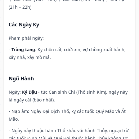
(21h – 22h)
Các Ngày Kỵ
Phạm phải ngày:
-
Trùng tang
: Kỵ chôn cất, cưới xin, vợ chồng xuất hành,
xây nhà, xây mồ mả.
Ngũ Hành
Ngày:
Kỷ Dậu
- tức Can sinh Chi (Thổ sinh Kim), ngày này
là ngày cát (bảo nhật).
- Nạp âm: Ngày Đại Dịch Thổ, kỵ các tuổi: Quý Mão và Ất
Mão.
- Ngày này thuộc hành Thổ khắc với hành Thủy, ngoại trừ
các tuổi: Đinh Mùi và Quý Hợi thuộc hành Thủy không sợ