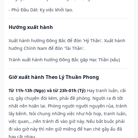
- Phủ Đầu Dát: Kỵ việc khởi tạo.
Hướng xuất hành
Xuất hành hướng Đông Bắc để đón 'Hỷ Thần'. Xuất hành
hướng Chính Nam để đón 'Tài Thần'.
Tránh xuất hành hướng Đông Bắc gặp Hạc Thần (xấu)
Giờ xuất hành Theo Lý Thuần Phong
Từ 11h-13h (Ngọ) và từ 23h-01h (Tý)
Hay tranh luận, cãi
cọ, gây chuyện đói kém, phải đề phòng. Người ra đi tốt
nhất nên hoãn lại. Phòng người người nguyền rủa, tránh
lây bệnh. Nói chung những việc như hội họp, tranh luận,
việc quan,…nên tránh đi vào giờ này. Nếu bắt buộc phải
đi vào giờ này thì nên giữ miệng để hạn ché gây ẩu đả
hay cãi nhau.