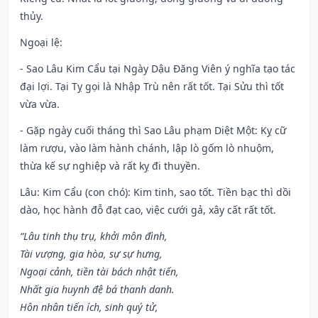
thủy.
Ngoại lệ
:
- Sao Lâu Kim Cẩu tại Ngày Dậu Đăng Viên ý nghĩa tạo tác
đại lợi. Tại Tỵ gọi là Nhập Trù nên rất tốt. Tại Sửu thì tốt
vừa vừa.
- Gặp ngày cuối tháng thì Sao Lâu phạm Diệt Một: Kỵ cữ
làm rượu, vào làm hành chánh, lập lò gốm lò nhuộm,
thừa kế sự nghiệp và rất kỵ đi thuyền.
Lâu: Kim Cẩu (con chó): Kim tinh, sao tốt. Tiền bạc thì dồi
dào, học hành đỗ đạt cao, việc cưới gả, xây cất rất tốt.
“Lâu tinh thụ trụ, khởi môn đình,
Tài vượng, gia hòa, sự sự hưng,
Ngoại cảnh, tiền tài bách nhật tiến,
Nhất gia huynh đệ bá thanh danh.
Hôn nhân tiến ích, sinh quý tử,