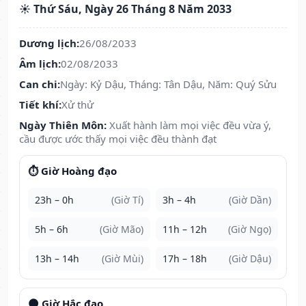
☀️ Thứ Sáu, Ngày 26 Tháng 8 Năm 2033
Dương lịch:
26/08/2033
Âm lịch:
02/08/2033
Can chi:
Ngày: Kỷ Dậu, Tháng: Tân Dậu, Năm: Quý Sửu
Tiết khí:
Xử thử
Ngày Thiên Môn:
Xuất hành làm mọi việc đều vừa ý,
cầu được ước thấy mọi việc đều thành đạt
⏱️ Giờ Hoàng đạo
23h – 0h
(Giờ Tí)
3h – 4h
(Giờ Dần)
5h – 6h
(Giờ Mão)
11h – 12h
(Giờ Ngọ)
13h – 14h
(Giờ Mùi)
17h – 18h
(Giờ Dậu)
🌑 Giờ Hắc đạo