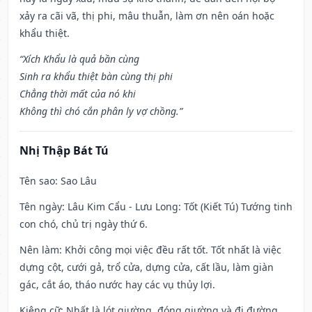
xảy ra cãi vã, thị phi, mâu thuẫn, làm ơn nên oán hoặc
khẩu thiệt.
“Xích Khẩu là quả bần cùng
Sinh ra khẩu thiệt bàn cùng thị phi
Chẳng thời mất của nó khi
Không thì chó cắn phân ly vợ chồng.”
Nhị Thập Bát Tú
Tên sao
: Sao Lâu
Tên ngày
: Lâu Kim Cẩu - Lưu Long: Tốt (Kiết Tú) Tướng tinh
con chó, chủ trị ngày thứ 6.
Nên làm
: Khởi công mọi việc đều rất tốt. Tốt nhất là việc
dựng cột, cưới gả, trổ cửa, dựng cửa, cất lầu, làm giàn
gác, cắt áo, tháo nước hay các vụ thủy lợi.
Kiêng cữ
: Nhất là lót giường, đóng giường và đi đường