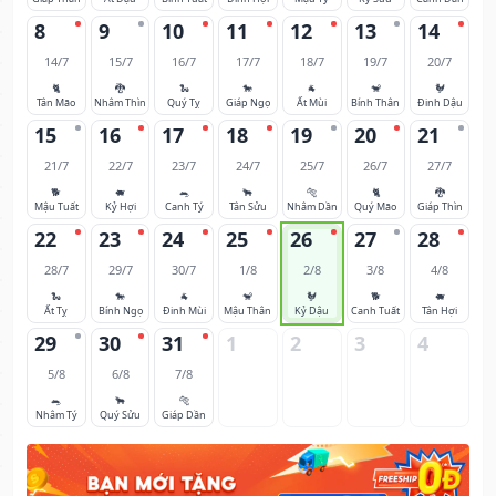
8
9
10
11
12
13
14
14/7
15/7
16/7
17/7
18/7
19/7
20/7
🐈
🐉
🐍
🐎
🐐
🐒
🐓
Tân Mão
Nhâm Thìn
Quý Tỵ
Giáp Ngọ
Ất Mùi
Bính Thân
Đinh Dậu
15
16
17
18
19
20
21
21/7
22/7
23/7
24/7
25/7
26/7
27/7
🐕
🐖
🐀
🐂
🐅
🐈
🐉
Mậu Tuất
Kỷ Hợi
Canh Tý
Tân Sửu
Nhâm Dần
Quý Mão
Giáp Thìn
22
23
24
25
26
27
28
28/7
29/7
30/7
1/8
2/8
3/8
4/8
🐍
🐎
🐐
🐒
🐓
🐕
🐖
Ất Tỵ
Bính Ngọ
Đinh Mùi
Mậu Thân
Kỷ Dậu
Canh Tuất
Tân Hợi
29
30
31
1
2
3
4
5/8
6/8
7/8
🐀
🐂
🐅
Nhâm Tý
Quý Sửu
Giáp Dần