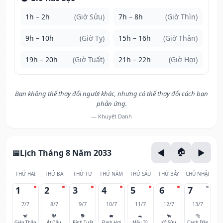
1h – 2h
(Giờ Sửu)
7h – 8h
(Giờ Thìn)
9h – 10h
(Giờ Tỵ)
15h – 16h
(Giờ Thân)
19h – 20h
(Giờ Tuất)
21h – 22h
(Giờ Hợi)
Bạn không thể thay đổi người khác, nhưng có thể thay đổi cách bạn
phản ứng.
— Khuyết Danh
Lịch Tháng 8 Năm 2033
THỨ HAI
THỨ BA
THỨ TƯ
THỨ NĂM
THỨ SÁU
THỨ BẢY
CHỦ NHẬT
1
2
3
4
5
6
7
7/7
8/7
9/7
10/7
11/7
12/7
13/7
🐒
🐓
🐕
🐖
🐀
🐂
🐅
Giáp Thân
Ất Dậu
Bính Tuất
Đinh Hợi
Mậu Tý
Kỷ Sửu
Canh Dần