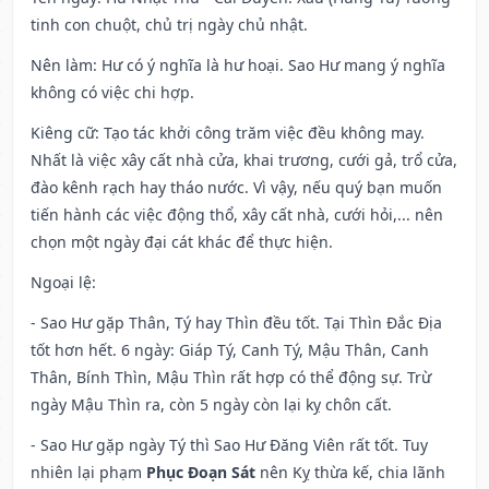
tinh con chuột, chủ trị ngày chủ nhật.
Nên làm
: Hư có ý nghĩa là hư hoại. Sao Hư mang ý nghĩa
không có việc chi hợp.
Kiêng cữ
: Tạo tác khởi công trăm việc đều không may.
Nhất là việc xây cất nhà cửa, khai trương, cưới gả, trổ cửa,
đào kênh rạch hay tháo nước. Vì vậy, nếu quý bạn muốn
tiến hành các việc động thổ, xây cất nhà, cưới hỏi,... nên
chọn một ngày đại cát khác để thực hiện.
Ngoại lệ
:
- Sao Hư gặp Thân, Tý hay Thìn đều tốt. Tại Thìn Đắc Địa
tốt hơn hết. 6 ngày: Giáp Tý, Canh Tý, Mậu Thân, Canh
Thân, Bính Thìn, Mậu Thìn rất hợp có thể động sự. Trừ
ngày Mậu Thìn ra, còn 5 ngày còn lại kỵ chôn cất.
- Sao Hư gặp ngày Tý thì Sao Hư Đăng Viên rất tốt. Tuy
nhiên lại phạm
Phục Đoạn Sát
nên Kỵ thừa kế, chia lãnh