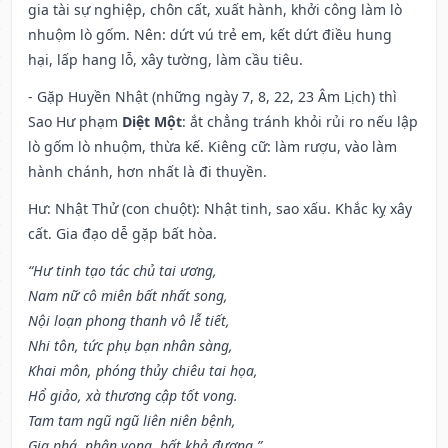
gia tài sự nghiệp, chôn cất, xuất hành, khởi công làm lò
nhuộm lò gốm. Nên: dứt vú trẻ em, kết dứt điều hung
hại, lấp hang lỗ, xây tường, làm cầu tiêu.
- Gặp Huyền Nhật (những ngày 7, 8, 22, 23 Âm Lịch) thì
Sao Hư phạm
Diệt Một
: ắt chẳng tránh khỏi rủi ro nếu lập
lò gốm lò nhuộm, thừa kế. Kiêng cữ: làm rượu, vào làm
hành chánh, hơn nhất là đi thuyền.
Hư: Nhật Thử (con chuột): Nhật tinh, sao xấu. Khắc kỵ xây
cất. Gia đạo dễ gặp bất hòa.
“Hư tinh tạo tác chủ tai ương,
Nam nữ cô miên bất nhất song,
Nội loạn phong thanh vô lễ tiết,
Nhi tôn, tức phụ bạn nhân sàng,
Khai môn, phóng thủy chiêu tai họa,
Hổ giảo, xà thương cập tốt vong.
Tam tam ngũ ngũ liên niên bệnh,
Gia phá, nhân vong, bất khả đương.”