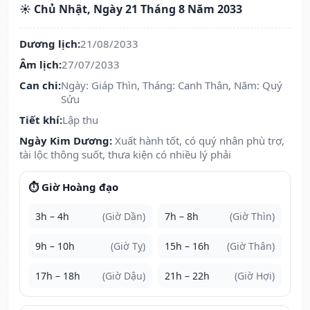
☀️ Chủ Nhật, Ngày 21 Tháng 8 Năm 2033
Dương lịch:
21/08/2033
Âm lịch:
27/07/2033
Can chi:
Ngày: Giáp Thìn, Tháng: Canh Thân, Năm: Quý
Sửu
Tiết khí:
Lập thu
Ngày Kim Dương:
Xuất hành tốt, có quý nhân phù trợ,
tài lộc thông suốt, thưa kiện có nhiều lý phải
⏱️ Giờ Hoàng đạo
3h – 4h
(Giờ Dần)
7h – 8h
(Giờ Thìn)
9h – 10h
(Giờ Tỵ)
15h – 16h
(Giờ Thân)
17h – 18h
(Giờ Dậu)
21h – 22h
(Giờ Hợi)