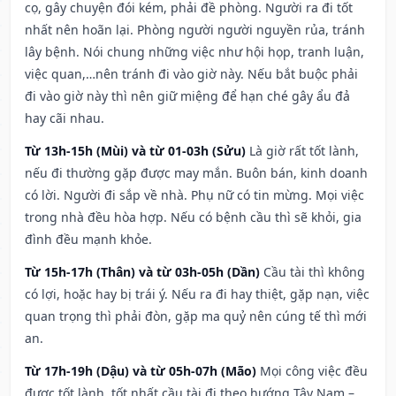
cọ, gây chuyện đói kém, phải đề phòng. Người ra đi tốt
nhất nên hoãn lại. Phòng người người nguyền rủa, tránh
lây bệnh. Nói chung những việc như hội họp, tranh luận,
việc quan,…nên tránh đi vào giờ này. Nếu bắt buộc phải
đi vào giờ này thì nên giữ miệng để hạn ché gây ẩu đả
hay cãi nhau.
Từ 13h-15h (Mùi) và từ 01-03h (Sửu)
Là giờ rất tốt lành,
nếu đi thường gặp được may mắn. Buôn bán, kinh doanh
có lời. Người đi sắp về nhà. Phụ nữ có tin mừng. Mọi việc
trong nhà đều hòa hợp. Nếu có bệnh cầu thì sẽ khỏi, gia
đình đều mạnh khỏe.
Từ 15h-17h (Thân) và từ 03h-05h (Dần)
Cầu tài thì không
có lợi, hoặc hay bị trái ý. Nếu ra đi hay thiệt, gặp nạn, việc
quan trọng thì phải đòn, gặp ma quỷ nên cúng tế thì mới
an.
Từ 17h-19h (Dậu) và từ 05h-07h (Mão)
Mọi công việc đều
được tốt lành, tốt nhất cầu tài đi theo hướng Tây Nam –