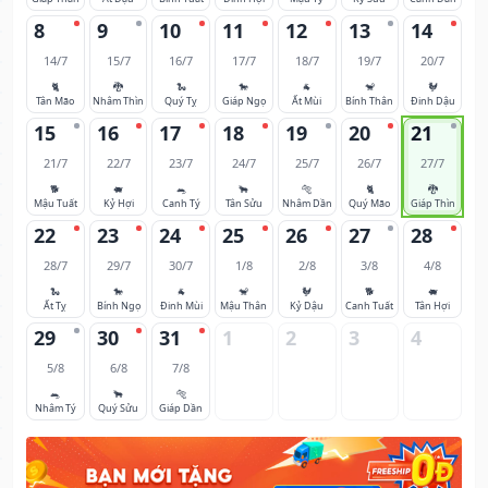
8
9
10
11
12
13
14
14/7
15/7
16/7
17/7
18/7
19/7
20/7
🐈
🐉
🐍
🐎
🐐
🐒
🐓
Tân Mão
Nhâm Thìn
Quý Tỵ
Giáp Ngọ
Ất Mùi
Bính Thân
Đinh Dậu
15
16
17
18
19
20
21
21/7
22/7
23/7
24/7
25/7
26/7
27/7
🐕
🐖
🐀
🐂
🐅
🐈
🐉
Mậu Tuất
Kỷ Hợi
Canh Tý
Tân Sửu
Nhâm Dần
Quý Mão
Giáp Thìn
22
23
24
25
26
27
28
28/7
29/7
30/7
1/8
2/8
3/8
4/8
🐍
🐎
🐐
🐒
🐓
🐕
🐖
Ất Tỵ
Bính Ngọ
Đinh Mùi
Mậu Thân
Kỷ Dậu
Canh Tuất
Tân Hợi
29
30
31
1
2
3
4
5/8
6/8
7/8
🐀
🐂
🐅
Nhâm Tý
Quý Sửu
Giáp Dần