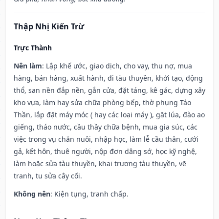
Thập Nhị Kiến Trừ
Trực Thành
Nên làm
: Lập khế ước, giao dịch, cho vay, thu nợ, mua
hàng, bán hàng, xuất hành, đi tàu thuyền, khởi tạo, động
thổ, san nền đắp nền, gắn cửa, đặt táng, kê gác, dựng xây
kho vựa, làm hay sửa chữa phòng bếp, thờ phụng Táo
Thần, lắp đặt máy móc ( hay các loại máy ), gặt lúa, đào ao
giếng, tháo nước, cầu thầy chữa bệnh, mua gia súc, các
việc trong vụ chăn nuôi, nhập học, làm lễ cầu thân, cưới
gả, kết hôn, thuê người, nộp đơn dâng sớ, học kỹ nghệ,
làm hoặc sửa tàu thuyền, khai trương tàu thuyền, vẽ
tranh, tu sửa cây cối.
Không nên
: Kiện tụng, tranh chấp.