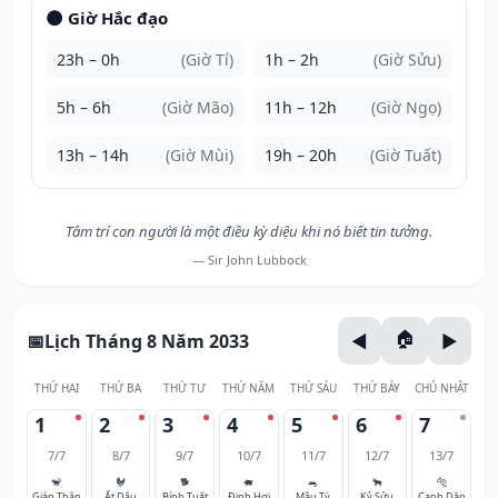
🌑 Giờ Hắc đạo
23h – 0h
(Giờ Tí)
1h – 2h
(Giờ Sửu)
5h – 6h
(Giờ Mão)
11h – 12h
(Giờ Ngọ)
13h – 14h
(Giờ Mùi)
19h – 20h
(Giờ Tuất)
Tâm trí con người là một điều kỳ diệu khi nó biết tin tưởng.
— Sir John Lubbock
Lịch Tháng 8 Năm 2033
THỨ HAI
THỨ BA
THỨ TƯ
THỨ NĂM
THỨ SÁU
THỨ BẢY
CHỦ NHẬT
1
2
3
4
5
6
7
7/7
8/7
9/7
10/7
11/7
12/7
13/7
🐒
🐓
🐕
🐖
🐀
🐂
🐅
Giáp Thân
Ất Dậu
Bính Tuất
Đinh Hợi
Mậu Tý
Kỷ Sửu
Canh Dần