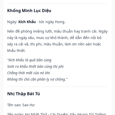
Khổng Minh Lục Diệu
Ngày:
Xích Khẩu
- tức ngày Hung.
Nên đề phòng miệng lưỡi, mâu thuẫn hay tranh cãi. Ngày
này là ngày xấu, mưu sự khó thành, dễ dẫn đến nội bộ
xảy ra cãi vã, thị phi, mâu thuẫn, làm ơn nên oán hoặc
khẩu thiệt.
“Xích Khẩu là quả bần cùng
Sinh ra khẩu thiệt bàn cùng thị phi
Chẳng thời mất của nó khi
Không thì chó cắn phân ly vợ chồng.”
Nhị Thập Bát Tú
Tên sao
: Sao Hư
Tên ngày
: Hư Nhật Thử - Cái Duyên: Xấu (Hung Tú) Tướng