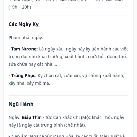
(19h – 20h)
Các Ngày Kỵ
Phạm phải ngày:
-
Tam Nương
: Là ngày xấu, ngày này kỵ tiến hành các việc
trọng đại như khai trương, xuất hành, cưới hỏi, động thổ,
sửa chữa hay cất nhà,...
-
Trùng Phục
: Kỵ chôn cất, cưới xin, vợ chồng xuất hành,
xây nhà, xây mồ mả.
Ngũ Hành
Ngày:
Giáp Thìn
- tức Can khắc Chi (Mộc khắc Thổ), ngày
này là ngày cát trung bình (chế nhật).
- Nạp âm: Ngày Phúc Đăng Hỏa, kỵ các tuổi: Mậu Tuất và