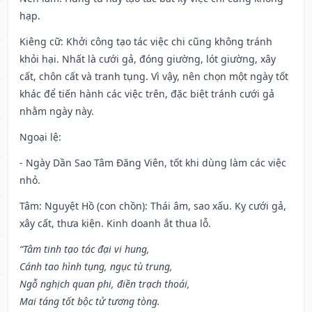
hạp.
Kiêng cữ
: Khởi công tạo tác việc chi cũng không tránh
khỏi hại. Nhất là cưới gả, đóng giường, lót giường, xây
cất, chôn cất và tranh tụng. Vì vậy, nên chọn một ngày tốt
khác để tiến hành các việc trên, đặc biệt tránh cưới gả
nhằm ngày này.
Ngoại lệ
:
- Ngày Dần Sao Tâm Đăng Viên, tốt khi dùng làm các việc
nhỏ.
Tâm: Nguyệt Hồ (con chồn): Thái âm, sao xấu. Kỵ cưới gả,
xây cất, thưa kiện. Kinh doanh ắt thua lỗ.
“Tâm tinh tạo tác đại vi hung,
Cánh tao hình tụng, ngục tù trung,
Ngỗ nghịch quan phi, điền trạch thoái,
Mai táng tốt bộc tử tương tòng.