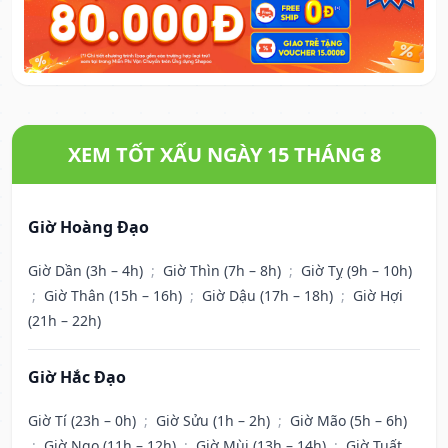
XEM TỐT XẤU NGÀY 15 THÁNG 8
Giờ Hoàng Đạo
Giờ Dần (3h – 4h)
;
Giờ Thìn (7h – 8h)
;
Giờ Tỵ (9h – 10h)
;
Giờ Thân (15h – 16h)
;
Giờ Dậu (17h – 18h)
;
Giờ Hợi
(21h – 22h)
Giờ Hắc Đạo
Giờ Tí (23h – 0h)
;
Giờ Sửu (1h – 2h)
;
Giờ Mão (5h – 6h)
;
Giờ Ngọ (11h – 12h)
;
Giờ Mùi (13h – 14h)
;
Giờ Tuất