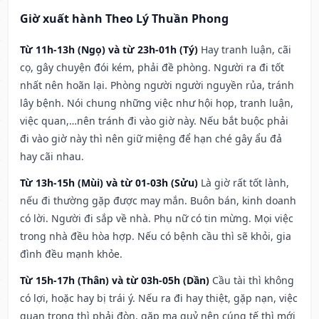
Giờ xuất hành Theo Lý Thuần Phong
Từ 11h-13h (Ngọ) và từ 23h-01h (Tý)
Hay tranh luận, cãi
cọ, gây chuyện đói kém, phải đề phòng. Người ra đi tốt
nhất nên hoãn lại. Phòng người người nguyền rủa, tránh
lây bệnh. Nói chung những việc như hội họp, tranh luận,
việc quan,…nên tránh đi vào giờ này. Nếu bắt buộc phải
đi vào giờ này thì nên giữ miệng để hạn ché gây ẩu đả
hay cãi nhau.
Từ 13h-15h (Mùi) và từ 01-03h (Sửu)
Là giờ rất tốt lành,
nếu đi thường gặp được may mắn. Buôn bán, kinh doanh
có lời. Người đi sắp về nhà. Phụ nữ có tin mừng. Mọi việc
trong nhà đều hòa hợp. Nếu có bệnh cầu thì sẽ khỏi, gia
đình đều mạnh khỏe.
Từ 15h-17h (Thân) và từ 03h-05h (Dần)
Cầu tài thì không
có lợi, hoặc hay bị trái ý. Nếu ra đi hay thiệt, gặp nạn, việc
quan trọng thì phải đòn, gặp ma quỷ nên cúng tế thì mới