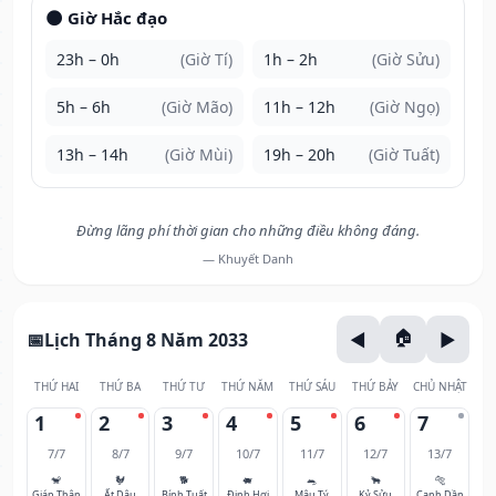
🌑 Giờ Hắc đạo
23h – 0h
(Giờ Tí)
1h – 2h
(Giờ Sửu)
5h – 6h
(Giờ Mão)
11h – 12h
(Giờ Ngọ)
13h – 14h
(Giờ Mùi)
19h – 20h
(Giờ Tuất)
Đừng lãng phí thời gian cho những điều không đáng.
— Khuyết Danh
Lịch Tháng 8 Năm 2033
THỨ HAI
THỨ BA
THỨ TƯ
THỨ NĂM
THỨ SÁU
THỨ BẢY
CHỦ NHẬT
1
2
3
4
5
6
7
7/7
8/7
9/7
10/7
11/7
12/7
13/7
🐒
🐓
🐕
🐖
🐀
🐂
🐅
Giáp Thân
Ất Dậu
Bính Tuất
Đinh Hợi
Mậu Tý
Kỷ Sửu
Canh Dần