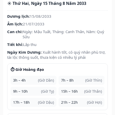
☀️ Thứ Hai, Ngày 15 Tháng 8 Năm 2033
Dương lịch:
15/08/2033
Âm lịch:
21/07/2033
Can chi:
Ngày: Mậu Tuất, Tháng: Canh Thân, Năm: Quý
Sửu
Tiết khí:
Lập thu
Ngày Kim Dương:
Xuất hành tốt, có quý nhân phù trợ,
tài lộc thông suốt, thưa kiện có nhiều lý phải
⏱️ Giờ Hoàng đạo
3h – 4h
(Giờ Dần)
7h – 8h
(Giờ Thìn)
9h – 10h
(Giờ Tỵ)
15h – 16h
(Giờ Thân)
17h – 18h
(Giờ Dậu)
21h – 22h
(Giờ Hợi)