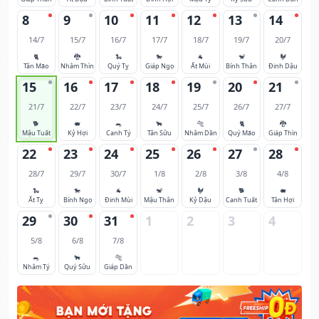
8
9
10
11
12
13
14
14/7
15/7
16/7
17/7
18/7
19/7
20/7
🐈
🐉
🐍
🐎
🐐
🐒
🐓
Tân Mão
Nhâm Thìn
Quý Tỵ
Giáp Ngọ
Ất Mùi
Bính Thân
Đinh Dậu
15
16
17
18
19
20
21
21/7
22/7
23/7
24/7
25/7
26/7
27/7
🐕
🐖
🐀
🐂
🐅
🐈
🐉
Mậu Tuất
Kỷ Hợi
Canh Tý
Tân Sửu
Nhâm Dần
Quý Mão
Giáp Thìn
22
23
24
25
26
27
28
28/7
29/7
30/7
1/8
2/8
3/8
4/8
🐍
🐎
🐐
🐒
🐓
🐕
🐖
Ất Tỵ
Bính Ngọ
Đinh Mùi
Mậu Thân
Kỷ Dậu
Canh Tuất
Tân Hợi
29
30
31
1
2
3
4
5/8
6/8
7/8
🐀
🐂
🐅
Nhâm Tý
Quý Sửu
Giáp Dần