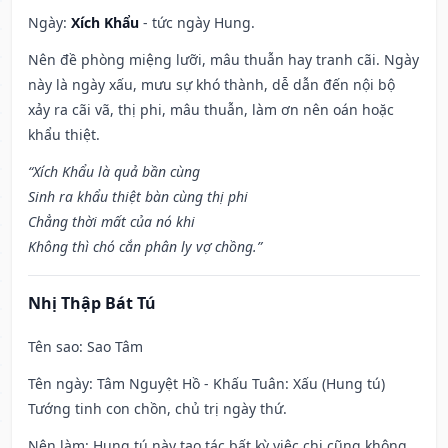
Ngày:
Xích Khẩu
- tức ngày Hung.
Nên đề phòng miệng lưỡi, mâu thuẫn hay tranh cãi. Ngày
này là ngày xấu, mưu sự khó thành, dễ dẫn đến nội bộ
xảy ra cãi vã, thị phi, mâu thuẫn, làm ơn nên oán hoặc
khẩu thiệt.
“Xích Khẩu là quả bần cùng
Sinh ra khẩu thiệt bàn cùng thị phi
Chẳng thời mất của nó khi
Không thì chó cắn phân ly vợ chồng.”
Nhị Thập Bát Tú
Tên sao
: Sao Tâm
Tên ngày
: Tâm Nguyệt Hồ - Khấu Tuân: Xấu (Hung tú)
Tướng tinh con chồn, chủ trị ngày thứ.
Nên làm
: Hung tú này tạo tác bất kỳ việc chi cũng không