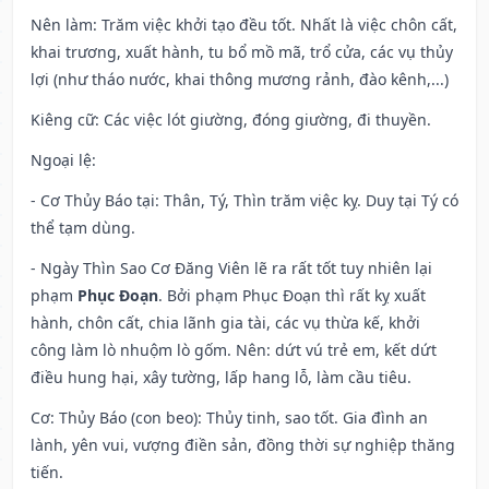
Nên làm
: Trăm việc khởi tạo đều tốt. Nhất là việc chôn cất,
khai trương, xuất hành, tu bổ mồ mã, trổ cửa, các vụ thủy
lợi (như tháo nước, khai thông mương rảnh, đào kênh,...)
Kiêng cữ
: Các việc lót giường, đóng giường, đi thuyền.
Ngoại lệ
:
- Cơ Thủy Báo tại: Thân, Tý, Thìn trăm việc kỵ. Duy tại Tý có
thể tạm dùng.
- Ngày Thìn Sao Cơ Đăng Viên lẽ ra rất tốt tuy nhiên lại
phạm
Phục Đoạn
. Bởi phạm Phục Đoạn thì rất kỵ xuất
hành, chôn cất, chia lãnh gia tài, các vụ thừa kế, khởi
công làm lò nhuộm lò gốm. Nên: dứt vú trẻ em, kết dứt
điều hung hại, xây tường, lấp hang lỗ, làm cầu tiêu.
Cơ: Thủy Báo (con beo): Thủy tinh, sao tốt. Gia đình an
lành, yên vui, vượng điền sản, đồng thời sự nghiệp thăng
tiến.