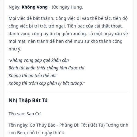
Ngày:
Không Vong
- tức ngày Hung.
Mọi việc dễ bất thành. Công việc đi vào thế bế tắc, tiến độ
công việc bị trì trệ, trở ngại. Tiền bạc của cải thất thoát,
danh vọng cũng uy tín bị giảm xuống. Là một ngày xấu về
mọi mặt, nên tránh để hạn chế mưu sự khó thành công
như ý.
“Không Vong gặp quẻ khẩn cần
Bệnh tật khẩn thiết chẳng làm được chi
Không thì ôn tiểu thê nhi
Không thì trộm cắp phân ly bất tường.”
Nhị Thập Bát Tú
Tên sao
: Sao Cơ
Tên ngày
: Cơ Thủy Báo - Phùng Dị: Tốt (Kiết Tú) Tướng tinh
con Beo, chủ trị ngày thứ 4.