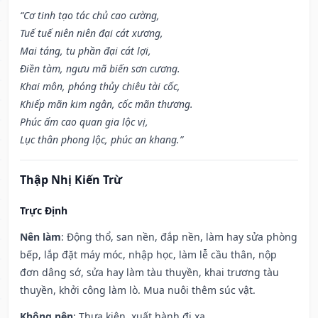
“Cơ tinh tạo tác chủ cao cường,
Tuế tuế niên niên đại cát xương,
Mai táng, tu phần đại cát lợi,
Điền tàm, ngưu mã biến sơn cương.
Khai môn, phóng thủy chiêu tài cốc,
Khiếp mãn kim ngân, cốc mãn thương.
Phúc ấm cao quan gia lộc vị,
Lục thân phong lộc, phúc an khang.”
Thập Nhị Kiến Trừ
Trực Định
Nên làm
: Động thổ, san nền, đắp nền, làm hay sửa phòng
bếp, lắp đặt máy móc, nhập học, làm lễ cầu thân, nộp
đơn dâng sớ, sửa hay làm tàu thuyền, khai trương tàu
thuyền, khởi công làm lò. Mua nuôi thêm súc vật.
Không nên
: Thưa kiện, xuất hành đi xa