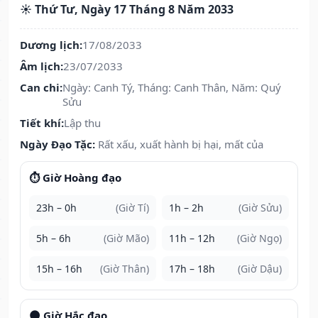
☀️ Thứ Tư, Ngày 17 Tháng 8 Năm 2033
Dương lịch:
17/08/2033
Âm lịch:
23/07/2033
Can chi:
Ngày: Canh Tý, Tháng: Canh Thân, Năm: Quý
Sửu
Tiết khí:
Lập thu
Ngày Đạo Tặc:
Rất xấu, xuất hành bị hại, mất của
⏱️ Giờ Hoàng đạo
23h – 0h
(Giờ Tí)
1h – 2h
(Giờ Sửu)
5h – 6h
(Giờ Mão)
11h – 12h
(Giờ Ngọ)
15h – 16h
(Giờ Thân)
17h – 18h
(Giờ Dậu)
🌑 Giờ Hắc đạo