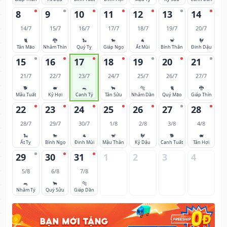
8
9
10
11
12
13
14
14/7
15/7
16/7
17/7
18/7
19/7
20/7
🐈
🐉
🐍
🐎
🐐
🐒
🐓
Tân Mão
Nhâm Thìn
Quý Tỵ
Giáp Ngọ
Ất Mùi
Bính Thân
Đinh Dậu
15
16
17
18
19
20
21
21/7
22/7
23/7
24/7
25/7
26/7
27/7
🐕
🐖
🐀
🐂
🐅
🐈
🐉
Mậu Tuất
Kỷ Hợi
Canh Tý
Tân Sửu
Nhâm Dần
Quý Mão
Giáp Thìn
22
23
24
25
26
27
28
28/7
29/7
30/7
1/8
2/8
3/8
4/8
🐍
🐎
🐐
🐒
🐓
🐕
🐖
Ất Tỵ
Bính Ngọ
Đinh Mùi
Mậu Thân
Kỷ Dậu
Canh Tuất
Tân Hợi
29
30
31
1
2
3
4
5/8
6/8
7/8
🐀
🐂
🐅
Nhâm Tý
Quý Sửu
Giáp Dần