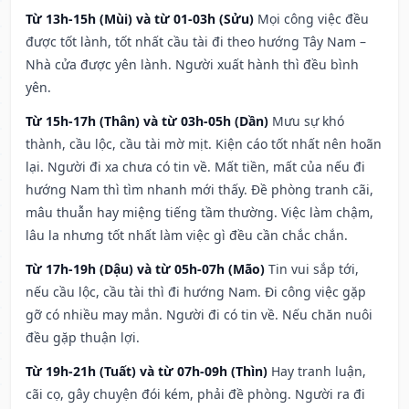
Từ 13h-15h (Mùi) và từ 01-03h (Sửu)
Mọi công việc đều
được tốt lành, tốt nhất cầu tài đi theo hướng Tây Nam –
Nhà cửa được yên lành. Người xuất hành thì đều bình
yên.
Từ 15h-17h (Thân) và từ 03h-05h (Dần)
Mưu sự khó
thành, cầu lộc, cầu tài mờ mịt. Kiện cáo tốt nhất nên hoãn
lại. Người đi xa chưa có tin về. Mất tiền, mất của nếu đi
hướng Nam thì tìm nhanh mới thấy. Đề phòng tranh cãi,
mâu thuẫn hay miệng tiếng tầm thường. Việc làm chậm,
lâu la nhưng tốt nhất làm việc gì đều cần chắc chắn.
Từ 17h-19h (Dậu) và từ 05h-07h (Mão)
Tin vui sắp tới,
nếu cầu lộc, cầu tài thì đi hướng Nam. Đi công việc gặp
gỡ có nhiều may mắn. Người đi có tin về. Nếu chăn nuôi
đều gặp thuận lợi.
Từ 19h-21h (Tuất) và từ 07h-09h (Thìn)
Hay tranh luận,
cãi cọ, gây chuyện đói kém, phải đề phòng. Người ra đi