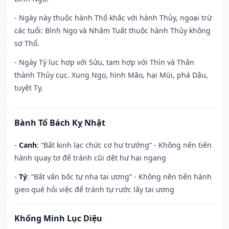
- Ngày này thuộc hành Thổ khắc với hành Thủy, ngoại trừ
các tuổi: Bính Ngọ và Nhâm Tuất thuộc hành Thủy không
sợ Thổ.
- Ngày Tý lục hợp với Sửu, tam hợp với Thìn và Thân
thành Thủy cục. Xung Ngọ, hình Mão, hại Mùi, phá Dậu,
tuyệt Tỵ.
Bành Tổ Bách Kỵ Nhật
-
Canh
: “Bất kinh lạc chức cơ hư trướng” - Không nên tiến
hành quay tơ để tránh cũi dệt hư hại ngang
-
Tý
: “Bất vấn bốc tự nhạ tai ương” - Không nên tiến hành
gieo quẻ hỏi việc để tránh tự rước lấy tai ương
Khổng Minh Lục Diệu