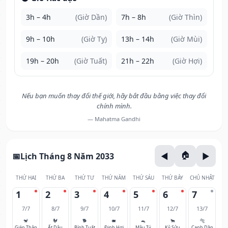
3h – 4h
(Giờ Dần)
7h – 8h
(Giờ Thìn)
9h – 10h
(Giờ Tỵ)
13h – 14h
(Giờ Mùi)
19h – 20h
(Giờ Tuất)
21h – 22h
(Giờ Hợi)
Nếu bạn muốn thay đổi thế giới, hãy bắt đầu bằng việc thay đổi
chính mình.
— Mahatma Gandhi
Lịch Tháng 8 Năm 2033
THỨ HAI
THỨ BA
THỨ TƯ
THỨ NĂM
THỨ SÁU
THỨ BẢY
CHỦ NHẬT
1
2
3
4
5
6
7
7/7
8/7
9/7
10/7
11/7
12/7
13/7
🐒
🐓
🐕
🐖
🐀
🐂
🐅
Giáp Thân
Ất Dậu
Bính Tuất
Đinh Hợi
Mậu Tý
Kỷ Sửu
Canh Dần