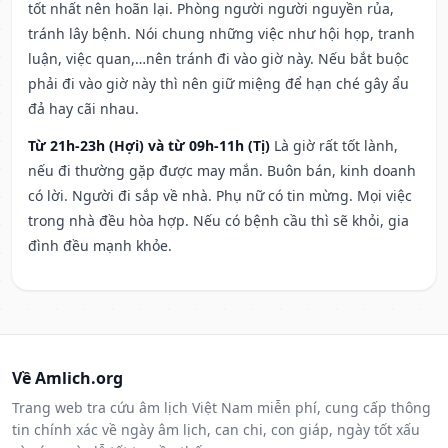
tốt nhất nên hoãn lại. Phòng người người nguyền rủa,
tránh lây bệnh. Nói chung những việc như hội họp, tranh
luận, việc quan,…nên tránh đi vào giờ này. Nếu bắt buộc
phải đi vào giờ này thì nên giữ miệng để hạn ché gây ẩu
đả hay cãi nhau.
Từ 21h-23h (Hợi) và từ 09h-11h (Tị)
Là giờ rất tốt lành,
nếu đi thường gặp được may mắn. Buôn bán, kinh doanh
có lời. Người đi sắp về nhà. Phụ nữ có tin mừng. Mọi việc
trong nhà đều hòa hợp. Nếu có bệnh cầu thì sẽ khỏi, gia
đình đều mạnh khỏe.
Về Amlich.org
Trang web tra cứu âm lịch Việt Nam miễn phí, cung cấp thông
tin chính xác về ngày âm lịch, can chi, con giáp, ngày tốt xấu