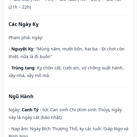
(21h – 22h)
Các Ngày Kỵ
Phạm phải ngày:
-
Nguyệt Kỵ
: “Mùng năm, mười bốn, hai ba - Đi chơi còn
thiệt, nữa là đi buôn”
-
Trùng tang
: Kỵ chôn cất, cưới xin, vợ chồng xuất hành,
xây nhà, xây mồ mả.
Ngũ Hành
Ngày:
Canh Tý
- tức Can sinh Chi (Kim sinh Thủy), ngày
này là ngày cát (bảo nhật).
- Nạp âm: Ngày Bích Thượng Thổ, kỵ các tuổi: Giáp Ngọ và
Bính Ngọ.