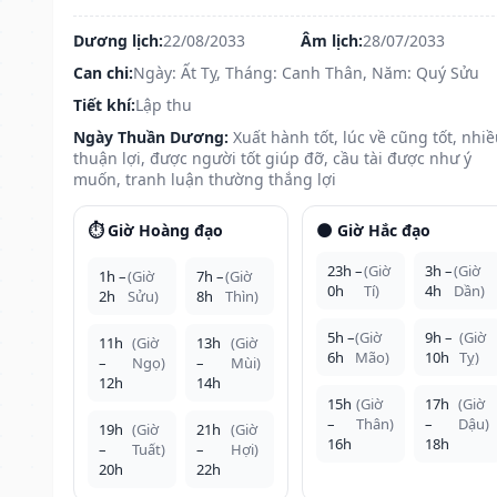
Dương lịch:
22/08/2033
Âm lịch:
28/07/2033
Can chi:
Ngày: Ất Tỵ, Tháng: Canh Thân, Năm: Quý Sửu
Tiết khí:
Lập thu
Ngày Thuần Dương:
Xuất hành tốt, lúc về cũng tốt, nhi
thuận lợi, được người tốt giúp đỡ, cầu tài được như ý
muốn, tranh luận thường thắng lợi
⏱️ Giờ Hoàng đạo
🌑 Giờ Hắc đạo
23h –
(Giờ
3h –
(Giờ
1h –
(Giờ
7h –
(Giờ
0h
Tí)
4h
Dần)
2h
Sửu)
8h
Thìn)
5h –
(Giờ
9h –
(Giờ
11h
(Giờ
13h
(Giờ
6h
Mão)
10h
Tỵ)
–
Ngọ)
–
Mùi)
12h
14h
15h
(Giờ
17h
(Giờ
–
Thân)
–
Dậu)
19h
(Giờ
21h
(Giờ
16h
18h
–
Tuất)
–
Hợi)
20h
22h