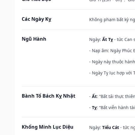
Các Ngày Kỵ
Không phạm bất kỳ ngày
Ngũ Hành
Ngày:
Ất Tỵ
- tức Can 
- Nạp âm: Ngày Phúc Đă
- Ngày này thuộc hành
- Ngày Tỵ lục hợp với 
Bành Tổ Bách Kỵ Nhật
-
Ất
: “Bất tải thực th
-
Tỵ
: “Bất viễn hành t
Khổng Minh Lục Diệu
Ngày:
Tiểu Cát
- tức n