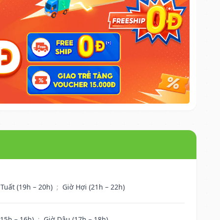
 Tuất (19h – 20h)
;
Giờ Hợi (21h – 22h)
(15h – 16h)
;
Giờ Dậu (17h – 18h)