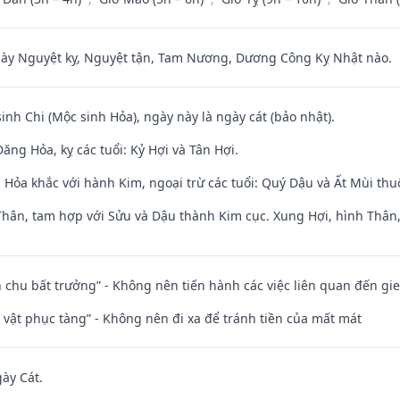
 Nguyệt kỵ, Nguyệt tận, Tam Nương, Dương Công Kỵ Nhật nào.
sinh Chi (Mộc sinh Hỏa), ngày này là ngày cát (bảo nhật).
ng Hỏa, kỵ các tuổi: Kỷ Hợi và Tân Hợi.
 Hỏa khắc với hành Kim, ngoại trừ các tuổi: Quý Dậu và Ất Mùi th
Thân, tam hợp với Sửu và Dậu thành Kim cục. Xung Hợi, hình Thân, 
iên chu bất trưởng” - Không nên tiến hành các việc liên quan đến g
ài vật phục tàng” - Không nên đi xa để tránh tiền của mất mát
gày Cát.