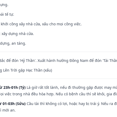
dựng.
ái tế tự.
ỵ khởi công xây nhà cửa, xấu cho mọi công việc.
ệc xây dựng nhà cửa.
 dựng, an táng.
ắc để đón 'Hỷ Thần'. Xuất hành hướng Đông Nam để đón 'Tài Thần
 Lên Trời gặp Hạc Thần (xấu)
ừ 23h-01h (Tý)
Là giờ rất tốt lành, nếu đi thường gặp được may mắ
ọi việc trong nhà đều hòa hợp. Nếu có bệnh cầu thì sẽ khỏi, gia 
ừ 01-03h (Sửu)
Cầu tài thì không có lợi, hoặc hay bị trái ý. Nếu ra 
ì mới an.