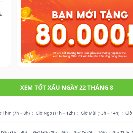
ếu
XEM TỐT XẤU NGÀY 22 THÁNG 8
ờ Thìn (7h – 8h)
;
Giờ Ngọ (11h – 12h)
;
Giờ Mùi (13h – 14h)
;
Giờ
 Dần (3h – 4h)
;
Giờ Mão (5h – 6h)
;
Giờ Tỵ (9h – 10h)
;
Giờ Thân 