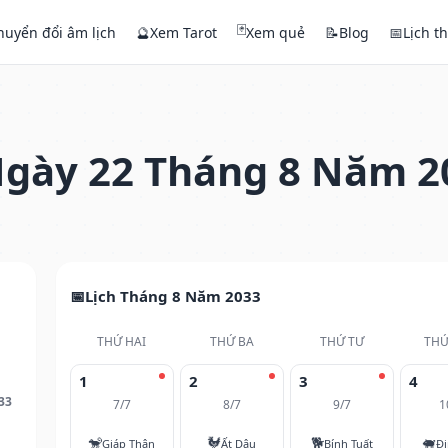
🃏
huyển đổi âm lịch
🔮
Xem Tarot
Xem quẻ
📝
Blog
📅
Lịch t
gày 22 Tháng 8 Năm 2
Lịch Tháng 8 Năm 2033
THỨ HAI
THỨ BA
THỨ TƯ
THỨ
1
2
3
4
33
7/7
8/7
9/7
1
🐒
🐓
🐕
🐖
Giáp Thân
Ất Dậu
Bính Tuất
Đi