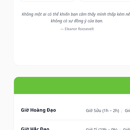
Không một ai có thể khiến bạn cảm thấy mình thấp kém n
không có sự đồng ý của bạn.
— Eleanor Roosevelt
Giờ Hoàng Đạo
Giờ Sửu (1h – 2h)
;
Gi
Giờ Hắc Đạo
Giờ Tí (23h – 0h)
;
Giờ