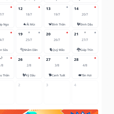
12
13
14
7/7
18/7
19/7
20/7
🐐
🐒
🐓
áp Ngọ
Ất Mùi
Bính Thân
Đinh Dậu
⭐
⭐
19
20
21
4/7
25/7
26/7
27/7
🐅
🐈
🐉
ân Sửu
Nhâm Dần
Quý Mão
Giáp Thìn
🌙
26
27
28
1/8
2/8
3/8
4/8
🐓
🐕
🐖
u Thân
Kỷ Dậu
Canh Tuất
Tân Hợi
2
3
4