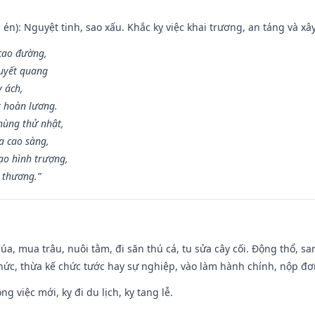
én): Nguyệt tinh, sao xấu. Khắc kỵ việc khai trương, an táng và xâ
 cao đường,
huyết quang
y ách,
t hoàn lương.
hùng thử nhật,
a cao sàng,
ạo hình trượng,
i thương.”
t lúa, mua trâu, nuôi tằm, đi săn thú cá, tu sửa cây cối. Động thổ
hức, thừa kế chức tước hay sự nghiệp, vào làm hành chính, nộp đơ
ng việc mới, kỵ đi du lịch, kỵ tang lễ.