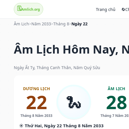
🗓️
Trang chủ
🔄
C
Amlich.org
Âm Lịch
>
Năm 2033
>
Tháng 8
>
Ngày 22
Âm Lịch Hôm Nay, N
Ngày Ất Tỵ, Tháng Canh Thân, Năm Quý Sửu
DƯƠNG LỊCH
ÂM LỊCH
22
28
🐍
Tháng 8 Năm 2033
Tháng 7 Năm 20
☀️ Thứ Hai, Ngày 22 Tháng 8 Năm 2033