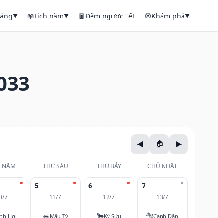
háng
📖
Lịch năm
🧧
Đếm ngược Tết
🧭
Khám phá
▼
▼
▼
033
 NĂM
THỨ SÁU
THỨ BẢY
CHỦ NHẬT
5
6
7
0/7
11/7
12/7
13/7
🐀
🐂
🐅
nh Hợi
Mậu Tý
Kỷ Sửu
Canh Dần