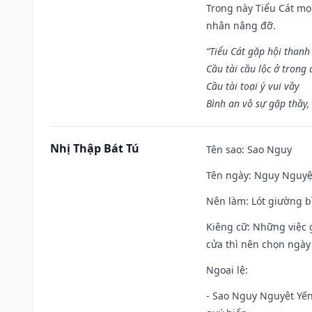
Trong này Tiểu Cát mọi
nhân nâng đỡ.
“Tiểu Cát gặp hội thanh
Cầu tài cầu lộc ở trong
Cầu tài toại ý vui vầy
Bình an vô sự gặp thầy,
Nhị Thập Bát Tú
Tên sao
: Sao Nguy
Tên ngày
: Nguy Nguyệt
Nên làm
: Lót giường b
Kiêng cữ
: Những việc 
cửa thì nên chọn ngày
Ngoại lệ
:
- Sao Nguy Nguyệt Yến 