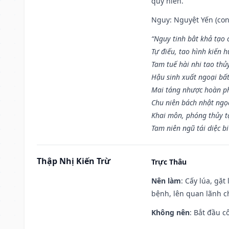
quý hiển.
Nguy: Nguyệt Yến (con 
“Nguy tinh bât khả tạo
Tự điếu, tao hình kiến 
Tam tuế hài nhi tao thủ
Hậu sinh xuất ngoại bấ
Mai táng nhược hoàn p
Chu niên bách nhật ngọ
Khai môn, phóng thủy t
Tam niên ngũ tái diệc b
Thập Nhị Kiến Trừ
Trực Thâu
Nên làm
: Cấy lúa, gặ
bệnh, lên quan lãnh c
Không nên
: Bắt đầu cô