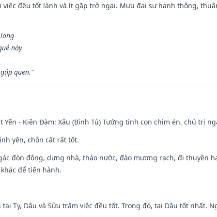
 việc đều tốt lành và ít gặp trở ngại. Mưu đại sự hanh thông, thuậ
 long
 quẻ này
 gặp quen.”
 Yến - Kiên Đàm: Xấu (Bình Tú) Tướng tinh con chim én, chủ trị ng
ình yên, chôn cất rất tốt.
gác đòn đông, dựng nhà, tháo nước, đào mương rạch, đi thuyền hay
 khác để tiến hành.
tại Tỵ, Dậu và Sửu trăm việc đều tốt. Trong đó, tại Dậu tốt nhất.