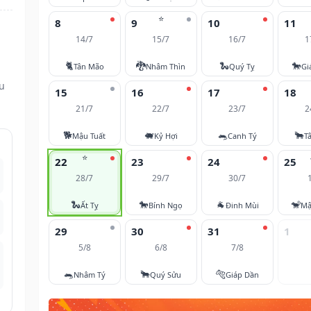
⭐
8
9
10
11
14/7
15/7
16/7
1
🐈
🐉
🐍
🐎
Tân Mão
Nhâm Thìn
Quý Tỵ
Gi
ều
15
16
17
18
21/7
22/7
23/7
2
🐕
🐖
🐀
🐂
Mậu Tuất
Kỷ Hợi
Canh Tý
T
⭐
22
23
24
25
28/7
29/7
30/7
🐍
🐎
🐐
🐒
Ất Tỵ
Bính Ngọ
Đinh Mùi
Mậ
29
30
31
1
5/8
6/8
7/8
🐀
🐂
🐅
Nhâm Tý
Quý Sửu
Giáp Dần