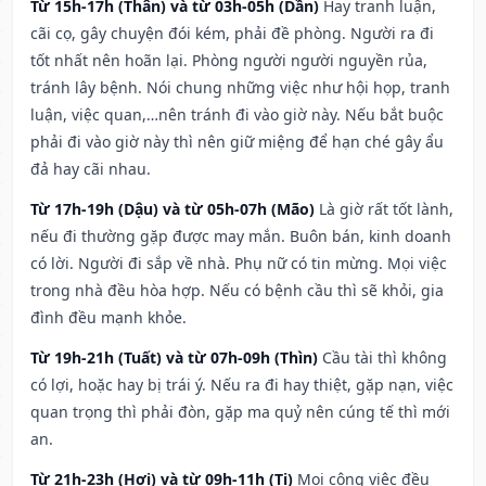
Từ 15h-17h (Thân) và từ 03h-05h (Dần)
Hay tranh luận,
cãi cọ, gây chuyện đói kém, phải đề phòng. Người ra đi
tốt nhất nên hoãn lại. Phòng người người nguyền rủa,
tránh lây bệnh. Nói chung những việc như hội họp, tranh
luận, việc quan,…nên tránh đi vào giờ này. Nếu bắt buộc
phải đi vào giờ này thì nên giữ miệng để hạn ché gây ẩu
đả hay cãi nhau.
Từ 17h-19h (Dậu) và từ 05h-07h (Mão)
Là giờ rất tốt lành,
nếu đi thường gặp được may mắn. Buôn bán, kinh doanh
có lời. Người đi sắp về nhà. Phụ nữ có tin mừng. Mọi việc
trong nhà đều hòa hợp. Nếu có bệnh cầu thì sẽ khỏi, gia
đình đều mạnh khỏe.
Từ 19h-21h (Tuất) và từ 07h-09h (Thìn)
Cầu tài thì không
có lợi, hoặc hay bị trái ý. Nếu ra đi hay thiệt, gặp nạn, việc
quan trọng thì phải đòn, gặp ma quỷ nên cúng tế thì mới
an.
Từ 21h-23h (Hợi) và từ 09h-11h (Tị)
Mọi công việc đều