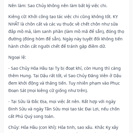
Nên làm
: Sao Chủy không nên làm bất kỳ việc chi.
Kiêng cữ
: Khởi công tạo tác việc chi cũng không tốt. KỴ
NHẤT là chôn cất và các vụ thuộc về chết chôn như sửa
đắp mồ mả, làm sanh phần (làm mồ mã để sẵn), đóng thọ
đường (đóng hòm để sẵn). Ngày này tuyệt đối không tiến
hành chôn cất người chết để tránh gặp điềm dữ.
Ngoại lệ
:
- Sao Chủy Hỏa Hầu tại Tỵ bị đoạt khí, còn Hung thì càng
thêm Hung. Tại Dậu rất tốt, vì Sao Chủy Đăng Viên ở Dậu
đem khởi động và thăng tiến. Tuy nhiên phạm vào Phục
Đoạn Sát (mọi kiêng cữ giống như trên).
- Tại Sửu là Đắc Địa, mọi việc ắt nên. Rất hợp với ngày
Đinh Sửu và ngày Tân Sửu mọi tạo tác Đại Lợi, nếu chôn
cất Phú Quý song toàn.
Chủy: Hỏa Hầu (con khỉ): Hỏa tinh, sao xấu. Khắc Kỵ xây