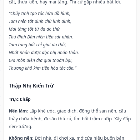
cất, thưa kiện, hay mai táng. Thi cử gặp nhiều bất lợi.
“Chủy tinh tạo tác hữu đồ hình,
Tam niên tất đinh chủ linh đinh,
Mai táng tốt tử đa do thử,
Thủ định Dần niên tiện sát nhân.
Tam tang bất chỉ giai do thử,
Nhất nhân dược độc nhị nhân thân.
Gia môn điền địa giai thoán bại,
Thương khố kim tiền hóa tác cần.”
Thập Nhị Kiến Trừ
Trực Chấp
Nên làm
: Lập khế ước, giao dịch, động thổ san nền, cầu
thầy chữa bệnh, đi săn thú cá, tìm bắt trộm cướp. Xây đắp
nền-tường.
Không nên
: Dời nhà, đi chơi xa, mở cửa hiệu buôn bán,