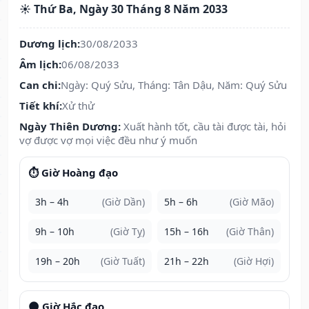
☀️ Thứ Ba, Ngày 30 Tháng 8 Năm 2033
Dương lịch:
30/08/2033
Âm lịch:
06/08/2033
Can chi:
Ngày: Quý Sửu, Tháng: Tân Dậu, Năm: Quý Sửu
Tiết khí:
Xử thử
Ngày Thiên Dương:
Xuất hành tốt, cầu tài được tài, hỏi
vợ được vợ mọi việc đều như ý muốn
⏱️ Giờ Hoàng đạo
3h – 4h
(Giờ Dần)
5h – 6h
(Giờ Mão)
9h – 10h
(Giờ Tỵ)
15h – 16h
(Giờ Thân)
19h – 20h
(Giờ Tuất)
21h – 22h
(Giờ Hợi)
🌑 Giờ Hắc đạo