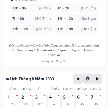
23h – 0h
(Giờ Tí)
1h – 2h
(Giờ Sửu)
7h – 8h
(Giờ Thìn)
11h – 12h
(Giờ Ngọ)
13h – 14h
(Giờ Mùi)
17h – 18h
(Giờ Dậu)
Đời người như một một cánh đồng, có mùa gặt hái, có mùa trống
trơn. Quan trọng là bạn đủ sức vượt qua những mùa không thu
hoạch gì.
— Nguyễn Ngọc Tư
Lịch Tháng 8 Năm 2033
THỨ HAI
THỨ BA
THỨ TƯ
THỨ NĂM
THỨ SÁU
THỨ BẢY
CHỦ NHẬT
1
2
3
4
5
6
7
7/7
8/7
9/7
10/7
11/7
12/7
13/7