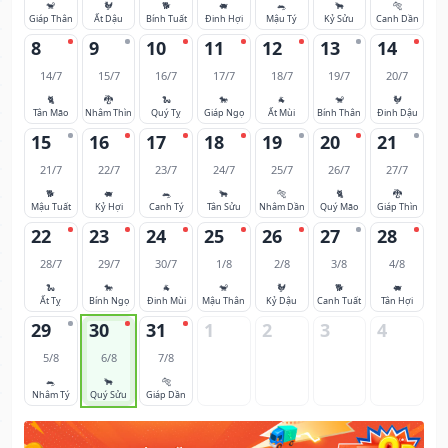
🐒
🐓
🐕
🐖
🐀
🐂
🐅
Giáp Thân
Ất Dậu
Bính Tuất
Đinh Hợi
Mậu Tý
Kỷ Sửu
Canh Dần
8
9
10
11
12
13
14
14/7
15/7
16/7
17/7
18/7
19/7
20/7
🐈
🐉
🐍
🐎
🐐
🐒
🐓
Tân Mão
Nhâm Thìn
Quý Tỵ
Giáp Ngọ
Ất Mùi
Bính Thân
Đinh Dậu
15
16
17
18
19
20
21
21/7
22/7
23/7
24/7
25/7
26/7
27/7
🐕
🐖
🐀
🐂
🐅
🐈
🐉
Mậu Tuất
Kỷ Hợi
Canh Tý
Tân Sửu
Nhâm Dần
Quý Mão
Giáp Thìn
22
23
24
25
26
27
28
28/7
29/7
30/7
1/8
2/8
3/8
4/8
🐍
🐎
🐐
🐒
🐓
🐕
🐖
Ất Tỵ
Bính Ngọ
Đinh Mùi
Mậu Thân
Kỷ Dậu
Canh Tuất
Tân Hợi
29
30
31
1
2
3
4
5/8
6/8
7/8
🐀
🐂
🐅
Nhâm Tý
Quý Sửu
Giáp Dần