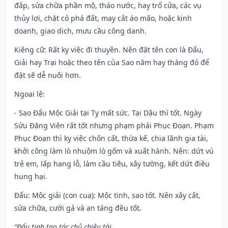
đắp, sửa chữa phần mộ, tháo nước, hay trổ cửa, các vụ
thủy lợi, chặt cỏ phá đất, may cắt áo mão, hoặc kinh
doanh, giao dịch, mưu cầu công danh.
Kiêng cữ
: Rất kỵ việc đi thuyền. Nên đặt tên con là Đẩu,
Giải hay Trại hoặc theo tên của Sao năm hay tháng đó để
đặt sẽ dễ nuôi hơn.
Ngoại lệ
:
- Sao Đẩu Mộc Giải tại Tỵ mất sức. Tại Dậu thì tốt. Ngày
Sửu Đăng Viên rất tốt nhưng phạm phải Phục Đoạn. Phạm
Phục Đoạn thì kỵ việc chôn cất, thừa kế, chia lãnh gia tài,
khởi công làm lò nhuộm lò gốm và xuất hành. Nên: dứt vú
trẻ em, lấp hang lỗ, làm cầu tiêu, xây tường, kết dứt điều
hung hại.
Đẩu: Mộc giải (con cua): Mộc tinh, sao tốt. Nên xây cất,
sửa chữa, cưới gả và an táng đều tốt.
“Đẩu tinh tạo tác chủ chiêu tài,