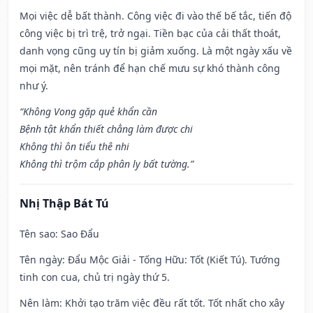
Mọi việc dễ bất thành. Công việc đi vào thế bế tắc, tiến độ
công việc bị trì trệ, trở ngại. Tiền bạc của cải thất thoát,
danh vọng cũng uy tín bị giảm xuống. Là một ngày xấu về
mọi mặt, nên tránh để hạn chế mưu sự khó thành công
như ý.
“Không Vong gặp quẻ khẩn cần
Bệnh tật khẩn thiết chẳng làm được chi
Không thì ôn tiểu thê nhi
Không thì trộm cắp phân ly bất tường.”
Nhị Thập Bát Tú
Tên sao
: Sao Đẩu
Tên ngày
: Đẩu Mộc Giải - Tống Hữu: Tốt (Kiết Tú). Tướng
tinh con cua, chủ trị ngày thứ 5.
Nên làm
: Khởi tạo trăm việc đều rất tốt. Tốt nhất cho xây