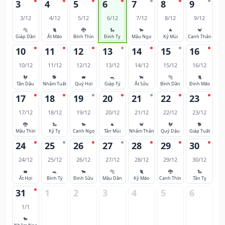
3
4
5
6
7
8
9
3/12
4/12
5/12
6/12
7/12
8/12
9/12
🐅
🐈
🐉
🐍
🐎
🐐
🐒
Giáp Dần
Ất Mão
Bính Thìn
Đinh Tỵ
Mậu Ngọ
Kỷ Mùi
Canh Thân
10
11
12
13
14
15
16
10/12
11/12
12/12
13/12
14/12
15/12
16/12
🐓
🐕
🐖
🐀
🐂
🐅
🐈
Tân Dậu
Nhâm Tuất
Quý Hợi
Giáp Tý
Ất Sửu
Bính Dần
Đinh Mão
17
18
19
20
21
22
23
17/12
18/12
19/12
20/12
21/12
22/12
23/12
🐉
🐍
🐎
🐐
🐒
🐓
🐕
Mậu Thìn
Kỷ Tỵ
Canh Ngọ
Tân Mùi
Nhâm Thân
Quý Dậu
Giáp Tuất
24
25
26
27
28
29
30
24/12
25/12
26/12
27/12
28/12
29/12
30/12
🐖
🐀
🐂
🐅
🐈
🐉
🐍
Ất Hợi
Bính Tý
Đinh Sửu
Mậu Dần
Kỷ Mão
Canh Thìn
Tân Tỵ
31
1
2
3
4
5
6
1/1
🐎