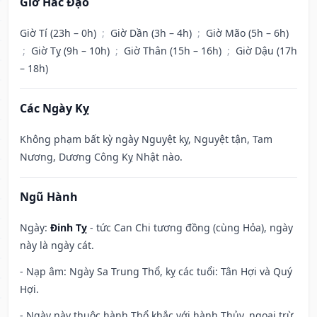
Giờ Hắc Đạo
Giờ Tí (23h – 0h)
;
Giờ Dần (3h – 4h)
;
Giờ Mão (5h – 6h)
;
Giờ Tỵ (9h – 10h)
;
Giờ Thân (15h – 16h)
;
Giờ Dậu (17h
– 18h)
Các Ngày Kỵ
Không phạm bất kỳ ngày Nguyệt kỵ, Nguyệt tận, Tam
Nương, Dương Công Kỵ Nhật nào.
Ngũ Hành
Ngày:
Đinh Tỵ
- tức Can Chi tương đồng (cùng Hỏa), ngày
này là ngày cát.
- Nạp âm: Ngày Sa Trung Thổ, kỵ các tuổi: Tân Hợi và Quý
Hợi.
- Ngày này thuộc hành Thổ khắc với hành Thủy, ngoại trừ