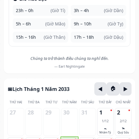
23h – 0h
(Giờ Tí)
3h – 4h
(Giờ Dần)
5h – 6h
(Giờ Mão)
9h – 10h
(Giờ Tỵ)
15h – 16h
(Giờ Thân)
17h – 18h
(Giờ Dậu)
Chúng ta trở thành điều chúng ta nghĩ đến.
— Earl Nightingale
Lịch Tháng 1 Năm 2033
THỨ HAI
THỨ BA
THỨ TƯ
THỨ NĂM
THỨ SÁU
THỨ BẢY
CHỦ NHẬT
27
28
29
30
31
1
2
1/12
2/12
🐀
🐂
Nhâm Tý
Quý Sửu