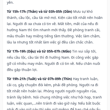
yên.
Từ 15h-17h (Thân) và từ 03h-05h (Dần)
Mưu sự khó
thành, cầu lộc, cầu tài mờ mịt. Kiện cáo tốt nhất nên hoãn
lại. Người đi xa chưa có tin về. Mất tiền, mất của nếu đi
hướng Nam thì tìm nhanh mới thấy. Đề phòng tranh cãi,
mâu thuẫn hay miệng tiếng tầm thường. Việc làm chậm,
lâu la nhưng tốt nhất làm việc gì đều cần chắc chắn.
Từ 17h-19h (Dậu) và từ 05h-07h (Mão)
Tin vui sắp tới,
nếu cầu lộc, cầu tài thì đi hướng Nam. Đi công việc gặp
gỡ có nhiều may mắn. Người đi có tin về. Nếu chăn nuôi
đều gặp thuận lợi.
Từ 19h-21h (Tuất) và từ 07h-09h (Thìn)
Hay tranh luận,
cãi cọ, gây chuyện đói kém, phải đề phòng. Người ra đi
tốt nhất nên hoãn lại. Phòng người người nguyền rủa,
tránh lây bệnh. Nói chung những việc như hội họp, tranh
luận, việc quan,…nên tránh đi vào giờ này. Nếu bắt buộc
phải đi vào giờ này thì nên giữ miệng để hạn ché gây ẩu