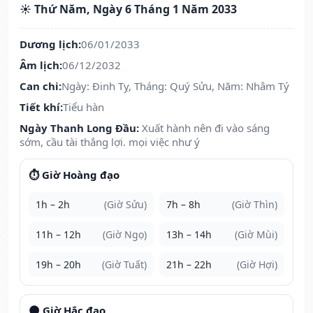
☀️ Thứ Năm, Ngày 6 Tháng 1 Năm 2033
Dương lịch:
06/01/2033
Âm lịch:
06/12/2032
Can chi:
Ngày: Đinh Tỵ, Tháng: Quý Sửu, Năm: Nhâm Tý
Tiết khí:
Tiểu hàn
Ngày Thanh Long Đầu:
Xuất hành nên đi vào sáng
sớm, cầu tài thắng lợi. mọi việc như ý
⏱️ Giờ Hoàng đạo
1h – 2h
(Giờ Sửu)
7h – 8h
(Giờ Thìn)
11h – 12h
(Giờ Ngọ)
13h – 14h
(Giờ Mùi)
19h – 20h
(Giờ Tuất)
21h – 22h
(Giờ Hợi)
🌑 Giờ Hắc đạo