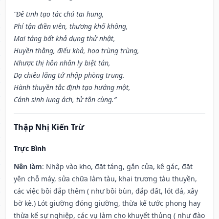
“Đê tinh tạo tác chủ tai hung,
Phí tận điền viên, thương khố không,
Mai táng bất khả dụng thử nhật,
Huyền thằng, điếu khả, họa trùng trùng,
Nhược thị hôn nhân ly biệt tán,
Dạ chiêu lãng tử nhập phòng trung.
Hành thuyền tắc định tạo hướng một,
Cánh sinh lung ách, tử tôn cùng.”
Thập Nhị Kiến Trừ
Trực Bình
Nên làm
: Nhập vào kho, đặt táng, gắn cửa, kê gác, đặt
yên chỗ máy, sửa chữa làm tàu, khai trương tàu thuyền,
các việc bồi đắp thêm ( như bồi bùn, đắp đất, lót đá, xây
bờ kè.) Lót giường đóng giường, thừa kế tước phong hay
thừa kế sự nghiệp, các vụ làm cho khuyết thủng ( như đào