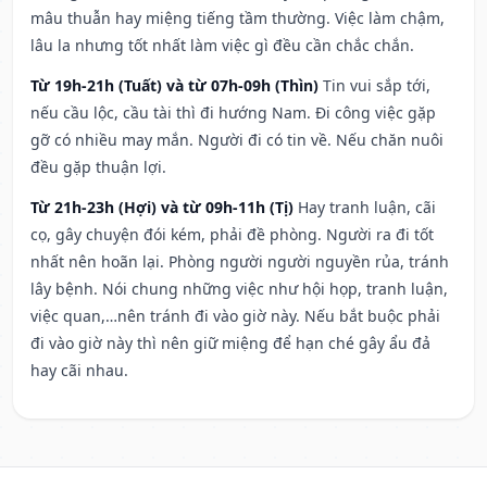
mâu thuẫn hay miệng tiếng tầm thường. Việc làm chậm,
lâu la nhưng tốt nhất làm việc gì đều cần chắc chắn.
Từ 19h-21h (Tuất) và từ 07h-09h (Thìn)
Tin vui sắp tới,
nếu cầu lộc, cầu tài thì đi hướng Nam. Đi công việc gặp
gỡ có nhiều may mắn. Người đi có tin về. Nếu chăn nuôi
đều gặp thuận lợi.
Từ 21h-23h (Hợi) và từ 09h-11h (Tị)
Hay tranh luận, cãi
cọ, gây chuyện đói kém, phải đề phòng. Người ra đi tốt
nhất nên hoãn lại. Phòng người người nguyền rủa, tránh
lây bệnh. Nói chung những việc như hội họp, tranh luận,
việc quan,…nên tránh đi vào giờ này. Nếu bắt buộc phải
đi vào giờ này thì nên giữ miệng để hạn ché gây ẩu đả
hay cãi nhau.