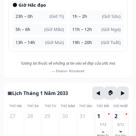
🌑 Giờ Hắc đạo
23h – 0h
(Giờ Tí)
1h – 2h
(Giờ Sửu)
5h – 6h
(Giờ Mão)
11h – 12h
(Giờ Ngọ)
13h – 14h
(Giờ Mùi)
19h – 20h
(Giờ Tuất)
Tương lai thuộc về những ai tin vào vẻ đẹp của ước mơ.
— Eleanor Roosevelt
Lịch Tháng 1 Năm 2033
THỨ HAI
THỨ BA
THỨ TƯ
THỨ NĂM
THỨ SÁU
THỨ BẢY
CHỦ NHẬT
27
28
29
30
31
1
2
1/12
2/12
🐀
🐂
Nhâm Tý
Quý Sửu