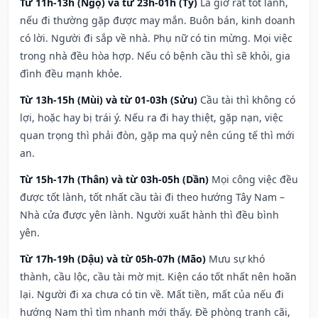
Từ 11h-13h (Ngọ) và từ 23h-01h (Tý)
Là giờ rất tốt lành,
nếu đi thường gặp được may mắn. Buôn bán, kinh doanh
có lời. Người đi sắp về nhà. Phụ nữ có tin mừng. Mọi việc
trong nhà đều hòa hợp. Nếu có bệnh cầu thì sẽ khỏi, gia
đình đều mạnh khỏe.
Từ 13h-15h (Mùi) và từ 01-03h (Sửu)
Cầu tài thì không có
lợi, hoặc hay bị trái ý. Nếu ra đi hay thiệt, gặp nạn, việc
quan trọng thì phải đòn, gặp ma quỷ nên cúng tế thì mới
an.
Từ 15h-17h (Thân) và từ 03h-05h (Dần)
Mọi công việc đều
được tốt lành, tốt nhất cầu tài đi theo hướng Tây Nam –
Nhà cửa được yên lành. Người xuất hành thì đều bình
yên.
Từ 17h-19h (Dậu) và từ 05h-07h (Mão)
Mưu sự khó
thành, cầu lộc, cầu tài mờ mịt. Kiện cáo tốt nhất nên hoãn
lại. Người đi xa chưa có tin về. Mất tiền, mất của nếu đi
hướng Nam thì tìm nhanh mới thấy. Đề phòng tranh cãi,