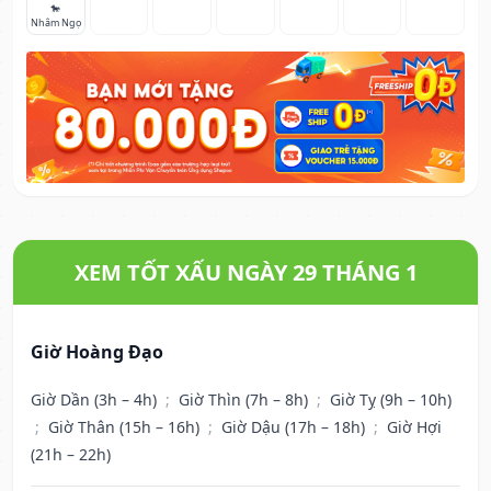
🐎
Nhâm Ngọ
XEM TỐT XẤU NGÀY 29 THÁNG 1
Giờ Hoàng Đạo
Giờ Dần (3h – 4h)
;
Giờ Thìn (7h – 8h)
;
Giờ Tỵ (9h – 10h)
;
Giờ Thân (15h – 16h)
;
Giờ Dậu (17h – 18h)
;
Giờ Hợi
(21h – 22h)