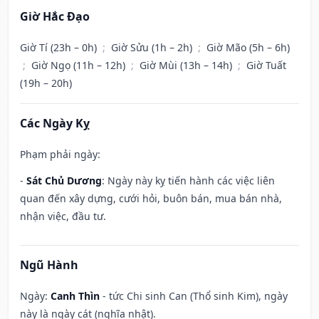
Giờ Hắc Đạo
Giờ Tí (23h – 0h)
;
Giờ Sửu (1h – 2h)
;
Giờ Mão (5h – 6h)
;
Giờ Ngọ (11h – 12h)
;
Giờ Mùi (13h – 14h)
;
Giờ Tuất
(19h – 20h)
Các Ngày Kỵ
Phạm phải ngày:
-
Sát Chủ Dương
: Ngày này kỵ tiến hành các việc liên
quan đến xây dựng, cưới hỏi, buôn bán, mua bán nhà,
nhận việc, đầu tư.
Ngũ Hành
Ngày:
Canh Thìn
- tức Chi sinh Can (Thổ sinh Kim), ngày
này là ngày cát (nghĩa nhật).