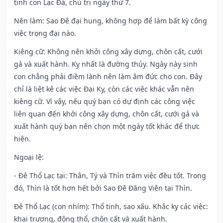
tinh con Lạc Đà, chủ trị ngày thứ 7.
Nên làm
: Sao Đê đại hung, không hợp để làm bất kỳ công
việc trọng đại nào.
Kiêng cữ
: Không nên khởi công xây dựng, chôn cất, cưới
gả và xuất hành. Kỵ nhất là đường thủy. Ngày này sinh
con chẳng phải điềm lành nên làm âm đức cho con. Đây
chỉ là liệt kê các việc Đại Kỵ, còn các việc khác vẫn nên
kiêng cữ. Vì vậy, nếu quý bạn có dự định các công việc
liên quan đến khởi công xây dựng, chôn cất, cưới gả và
xuất hành quý bạn nên chọn một ngày tốt khác để thực
hiện.
Ngoại lệ
:
- Đê Thổ Lạc tại: Thân, Tý và Thìn trăm việc đều tốt. Trong
đó, Thìn là tốt hơn hết bởi Sao Đê Đăng Viên tại Thìn.
Đê Thổ Lạc (con nhím): Thổ tinh, sao xấu. Khắc kỵ các việc:
khai trương, động thổ, chôn cất và xuất hành.