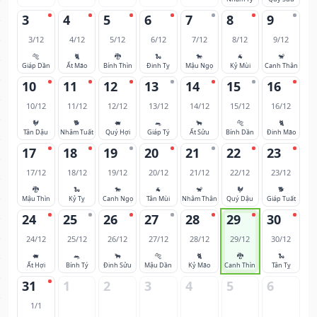
3
4
5
6
7
8
9
3/12
4/12
5/12
6/12
7/12
8/12
9/12
🐅
🐈
🐉
🐍
🐎
🐐
🐒
Giáp Dần
Ất Mão
Bính Thìn
Đinh Tỵ
Mậu Ngọ
Kỷ Mùi
Canh Thân
10
11
12
13
14
15
16
10/12
11/12
12/12
13/12
14/12
15/12
16/12
🐓
🐕
🐖
🐀
🐂
🐅
🐈
Tân Dậu
Nhâm Tuất
Quý Hợi
Giáp Tý
Ất Sửu
Bính Dần
Đinh Mão
17
18
19
20
21
22
23
17/12
18/12
19/12
20/12
21/12
22/12
23/12
🐉
🐍
🐎
🐐
🐒
🐓
🐕
Mậu Thìn
Kỷ Tỵ
Canh Ngọ
Tân Mùi
Nhâm Thân
Quý Dậu
Giáp Tuất
24
25
26
27
28
29
30
24/12
25/12
26/12
27/12
28/12
29/12
30/12
🐖
🐀
🐂
🐅
🐈
🐉
🐍
Ất Hợi
Bính Tý
Đinh Sửu
Mậu Dần
Kỷ Mão
Canh Thìn
Tân Tỵ
31
1
2
3
4
5
6
1/1