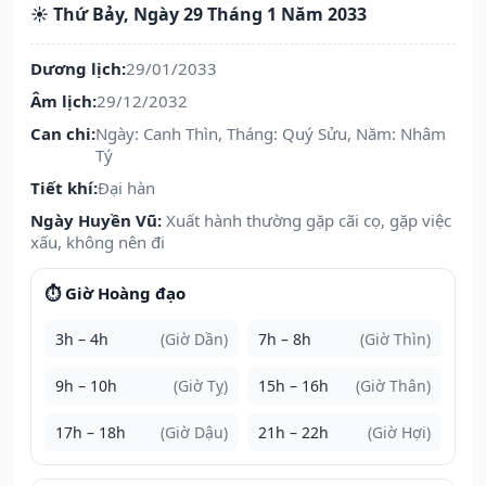
☀️ Thứ Bảy, Ngày 29 Tháng 1 Năm 2033
Dương lịch:
29/01/2033
Âm lịch:
29/12/2032
Can chi:
Ngày: Canh Thìn, Tháng: Quý Sửu, Năm: Nhâm
Tý
Tiết khí:
Đại hàn
Ngày Huyền Vũ:
Xuất hành thường gặp cãi cọ, gặp việc
xấu, không nên đi
⏱️ Giờ Hoàng đạo
3h – 4h
(Giờ Dần)
7h – 8h
(Giờ Thìn)
9h – 10h
(Giờ Tỵ)
15h – 16h
(Giờ Thân)
17h – 18h
(Giờ Dậu)
21h – 22h
(Giờ Hợi)