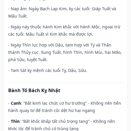
- Nạp âm: Ngày Bạch Lạp Kim, kỵ các tuổi: Giáp Tuất và
Mậu Tuất.
- Ngày này thuộc hành Kim khắc với hành Mộc, ngoại trừ
các tuổi: Mậu Tuất vì Kim khắc mà được lợi.
- Ngày Thìn lục hợp với Dậu, tam hợp với Tý và Thân
thành Thủy cục. Xung Tuất, hình Thìn, hình Mùi, hại Mão,
phá Sửu, tuyệt Tuất.
- Tam Sát kỵ mệnh các tuổi Tỵ, Dậu, Sửu.
Bành Tổ Bách Kỵ Nhật
-
Canh
: “Bất kinh lạc chức cơ hư trướng” - Không nên tiến
hành quay tơ để tránh cũi dệt hư hại ngang
-
Thìn
: “Bất khốc khấp tất chủ trọng tang” - Không nên
khóc lóc để tránh chủ có trùng tang