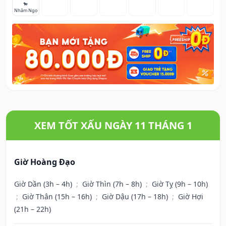
🐎
Nhâm Ngọ
XEM TỐT XẤU NGÀY 11 THÁNG 1
Giờ Hoàng Đạo
Giờ Dần (3h – 4h)
;
Giờ Thìn (7h – 8h)
;
Giờ Tỵ (9h – 10h)
;
Giờ Thân (15h – 16h)
;
Giờ Dậu (17h – 18h)
;
Giờ Hợi
(21h – 22h)