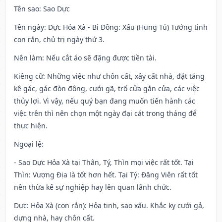
Tên sao
: Sao Dực
Tên ngày
: Dực Hỏa Xà - Bi Đồng: Xấu (Hung Tú) Tướng tinh
con rắn, chủ trị ngày thứ 3.
Nên làm
: Nếu cắt áo sẽ đặng được tiền tài.
Kiêng cữ
: Những việc như chôn cất, xây cất nhà, đặt táng
kê gác, gác đòn đông, cưới gã, trổ cửa gắn cửa, các việc
thủy lợi. Vì vậy, nếu quý bạn đang muốn tiến hành các
việc trên thì nên chọn một ngày đại cát trong tháng để
thực hiện.
Ngoại lệ
:
- Sao Dực Hỏa Xà tại Thân, Tý, Thìn mọi việc rất tốt. Tại
Thìn: Vượng Địa là tốt hơn hết. Tại Tý: Đăng Viên rất tốt
nên thừa kế sự nghiệp hay lên quan lãnh chức.
Dực: Hỏa Xà (con rắn): Hỏa tinh, sao xấu. Khắc kỵ cưới gả,
dựng nhà, hay chôn cất.