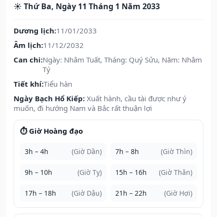
☀️ Thứ Ba, Ngày 11 Tháng 1 Năm 2033
Dương lịch:
11/01/2033
Âm lịch:
11/12/2032
Can chi:
Ngày: Nhâm Tuất, Tháng: Quý Sửu, Năm: Nhâm
Tý
Tiết khí:
Tiểu hàn
Ngày Bạch Hổ Kiếp:
Xuất hành, cầu tài được như ý
muốn, đi hướng Nam và Bắc rất thuận lợi
⏱️ Giờ Hoàng đạo
3h – 4h
(Giờ Dần)
7h – 8h
(Giờ Thìn)
9h – 10h
(Giờ Tỵ)
15h – 16h
(Giờ Thân)
17h – 18h
(Giờ Dậu)
21h – 22h
(Giờ Hợi)