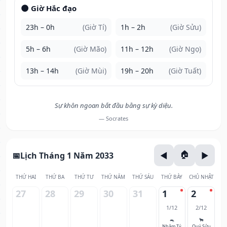
🌑 Giờ Hắc đạo
23h – 0h
(Giờ Tí)
1h – 2h
(Giờ Sửu)
5h – 6h
(Giờ Mão)
11h – 12h
(Giờ Ngọ)
13h – 14h
(Giờ Mùi)
19h – 20h
(Giờ Tuất)
Sự khôn ngoan bắt đầu bằng sự kỳ diệu.
— Socrates
Lịch Tháng 1 Năm 2033
THỨ HAI
THỨ BA
THỨ TƯ
THỨ NĂM
THỨ SÁU
THỨ BẢY
CHỦ NHẬT
27
28
29
30
31
1
2
1/12
2/12
🐀
🐂
Nhâm Tý
Quý Sửu