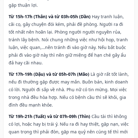
gặp thuận lợi.
Từ 15h-17h (Thân) và từ 03h-05h (Dần)
Hay tranh luận,
cãi cọ, gây chuyện đói kém, phải đề phòng. Người ra đi
tốt nhất nên hoãn lại. Phòng người người nguyền rủa,
tránh lây bệnh. Nói chung những việc như hội họp, tranh
luận, việc quan,…nên tránh đi vào giờ này. Nếu bắt buộc
phải đi vào giờ này thì nên giữ miệng để hạn ché gây ẩu
đả hay cãi nhau.
Từ 17h-19h (Dậu) và từ 05h-07h (Mão)
Là giờ rất tốt lành,
nếu đi thường gặp được may mắn. Buôn bán, kinh doanh
có lời. Người đi sắp về nhà. Phụ nữ có tin mừng. Mọi việc
trong nhà đều hòa hợp. Nếu có bệnh cầu thì sẽ khỏi, gia
đình đều mạnh khỏe.
Từ 19h-21h (Tuất) và từ 07h-09h (Thìn)
Cầu tài thì không
có lợi, hoặc hay bị trái ý. Nếu ra đi hay thiệt, gặp nạn, việc
quan trọng thì phải đòn, gặp ma quỷ nên cúng tế thì mới