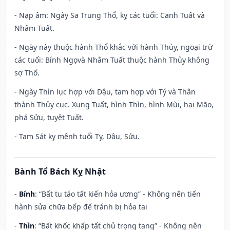
- Nạp âm: Ngày Sa Trung Thổ, kỵ các tuổi: Canh Tuất và
Nhâm Tuất.
- Ngày này thuộc hành Thổ khắc với hành Thủy, ngoại trừ
các tuổi: Bính Ngọvà Nhâm Tuất thuộc hành Thủy không
sợ Thổ.
- Ngày Thìn lục hợp với Dậu, tam hợp với Tý và Thân
thành Thủy cục. Xung Tuất, hình Thìn, hình Mùi, hại Mão,
phá Sửu, tuyệt Tuất.
- Tam Sát kỵ mệnh tuổi Tỵ, Dậu, Sửu.
Bành Tổ Bách Kỵ Nhật
-
Bính
: “Bất tu táo tất kiến hỏa ương” - Không nên tiến
hành sửa chữa bếp để tránh bị hỏa tai
-
Thìn
: “Bất khốc khấp tất chủ trọng tang” - Không nên