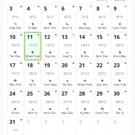
3
4
5
6
7
8
9
3/12
4/12
5/12
6/12
7/12
8/12
9/12
🐅
🐈
🐉
🐍
🐎
🐐
🐒
Giáp Dần
Ất Mão
Bính Thìn
Đinh Tỵ
Mậu Ngọ
Kỷ Mùi
Canh Thân
10
11
12
13
14
15
16
10/12
11/12
12/12
13/12
14/12
15/12
16/12
🐓
🐕
🐖
🐀
🐂
🐅
🐈
Tân Dậu
Nhâm Tuất
Quý Hợi
Giáp Tý
Ất Sửu
Bính Dần
Đinh Mão
17
18
19
20
21
22
23
17/12
18/12
19/12
20/12
21/12
22/12
23/12
🐉
🐍
🐎
🐐
🐒
🐓
🐕
Mậu Thìn
Kỷ Tỵ
Canh Ngọ
Tân Mùi
Nhâm Thân
Quý Dậu
Giáp Tuất
24
25
26
27
28
29
30
24/12
25/12
26/12
27/12
28/12
29/12
30/12
🐖
🐀
🐂
🐅
🐈
🐉
🐍
Ất Hợi
Bính Tý
Đinh Sửu
Mậu Dần
Kỷ Mão
Canh Thìn
Tân Tỵ
31
1
2
3
4
5
6
1/1