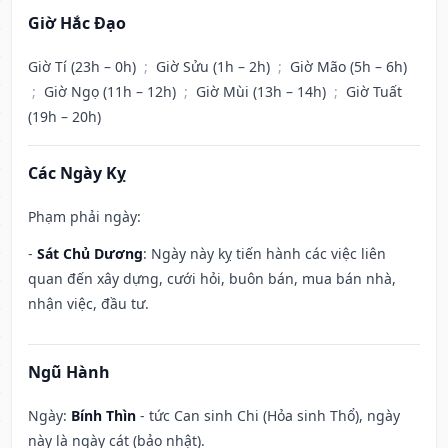
Giờ Hắc Đạo
Giờ Tí (23h – 0h)
;
Giờ Sửu (1h – 2h)
;
Giờ Mão (5h – 6h)
;
Giờ Ngọ (11h – 12h)
;
Giờ Mùi (13h – 14h)
;
Giờ Tuất
(19h – 20h)
Các Ngày Kỵ
Phạm phải ngày:
-
Sát Chủ Dương
: Ngày này kỵ tiến hành các việc liên
quan đến xây dựng, cưới hỏi, buôn bán, mua bán nhà,
nhận việc, đầu tư.
Ngũ Hành
Ngày:
Bính Thìn
- tức Can sinh Chi (Hỏa sinh Thổ), ngày
này là ngày cát (bảo nhật).