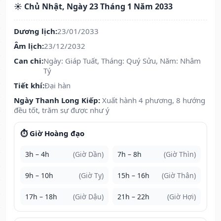
☀️ Chủ Nhật, Ngày 23 Tháng 1 Năm 2033
Dương lịch:
23/01/2033
Âm lịch:
23/12/2032
Can chi:
Ngày: Giáp Tuất, Tháng: Quý Sửu, Năm: Nhâm
Tý
Tiết khí:
Đại hàn
Ngày Thanh Long Kiếp:
Xuất hành 4 phương, 8 hướng
đều tốt, trăm sự được như ý
⏱️ Giờ Hoàng đạo
3h – 4h
(Giờ Dần)
7h – 8h
(Giờ Thìn)
9h – 10h
(Giờ Tỵ)
15h – 16h
(Giờ Thân)
17h – 18h
(Giờ Dậu)
21h – 22h
(Giờ Hợi)