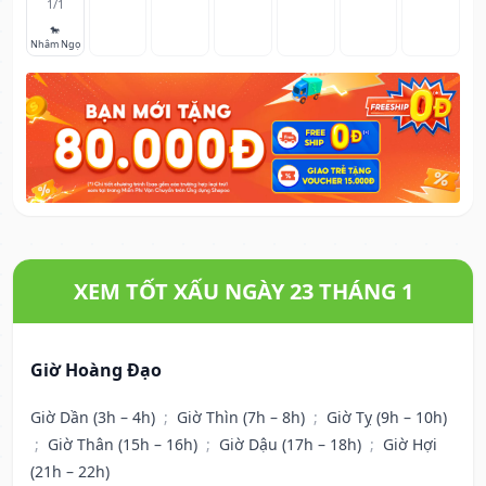
1/1
🐎
Nhâm Ngọ
XEM TỐT XẤU NGÀY 23 THÁNG 1
Giờ Hoàng Đạo
Giờ Dần (3h – 4h)
;
Giờ Thìn (7h – 8h)
;
Giờ Tỵ (9h – 10h)
;
Giờ Thân (15h – 16h)
;
Giờ Dậu (17h – 18h)
;
Giờ Hợi
(21h – 22h)