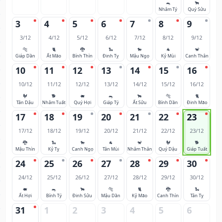
🐀
🐂
Nhâm Tý
Quý Sửu
3
4
5
6
7
8
9
3/12
4/12
5/12
6/12
7/12
8/12
9/12
🐅
🐈
🐉
🐍
🐎
🐐
🐒
Giáp Dần
Ất Mão
Bính Thìn
Đinh Tỵ
Mậu Ngọ
Kỷ Mùi
Canh Thân
10
11
12
13
14
15
16
10/12
11/12
12/12
13/12
14/12
15/12
16/12
🐓
🐕
🐖
🐀
🐂
🐅
🐈
Tân Dậu
Nhâm Tuất
Quý Hợi
Giáp Tý
Ất Sửu
Bính Dần
Đinh Mão
17
18
19
20
21
22
23
17/12
18/12
19/12
20/12
21/12
22/12
23/12
🐉
🐍
🐎
🐐
🐒
🐓
🐕
Mậu Thìn
Kỷ Tỵ
Canh Ngọ
Tân Mùi
Nhâm Thân
Quý Dậu
Giáp Tuất
24
25
26
27
28
29
30
24/12
25/12
26/12
27/12
28/12
29/12
30/12
🐖
🐀
🐂
🐅
🐈
🐉
🐍
Ất Hợi
Bính Tý
Đinh Sửu
Mậu Dần
Kỷ Mão
Canh Thìn
Tân Tỵ
31
1
2
3
4
5
6