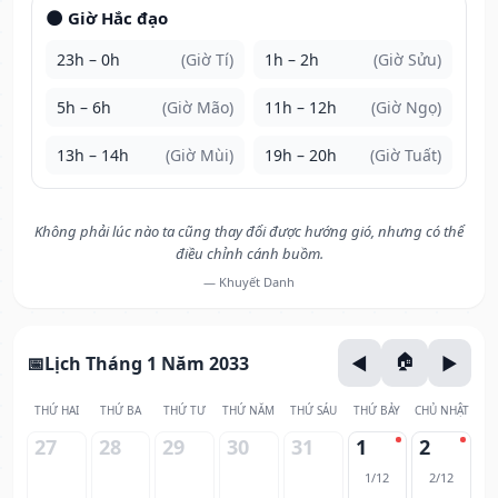
🌑 Giờ Hắc đạo
23h – 0h
(Giờ Tí)
1h – 2h
(Giờ Sửu)
5h – 6h
(Giờ Mão)
11h – 12h
(Giờ Ngọ)
13h – 14h
(Giờ Mùi)
19h – 20h
(Giờ Tuất)
Không phải lúc nào ta cũng thay đổi được hướng gió, nhưng có thể
điều chỉnh cánh buồm.
— Khuyết Danh
Lịch Tháng 1 Năm 2033
THỨ HAI
THỨ BA
THỨ TƯ
THỨ NĂM
THỨ SÁU
THỨ BẢY
CHỦ NHẬT
27
28
29
30
31
1
2
1/12
2/12