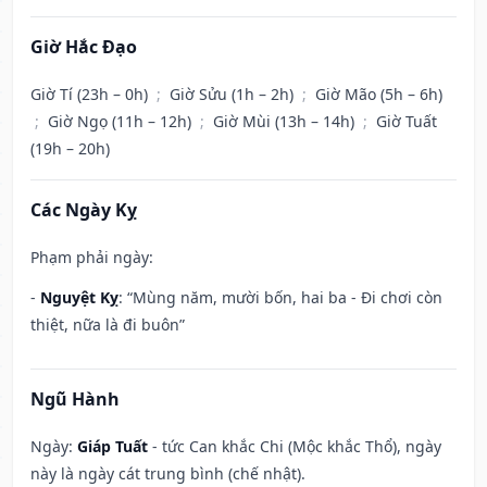
Giờ Hắc Đạo
Giờ Tí (23h – 0h)
;
Giờ Sửu (1h – 2h)
;
Giờ Mão (5h – 6h)
;
Giờ Ngọ (11h – 12h)
;
Giờ Mùi (13h – 14h)
;
Giờ Tuất
(19h – 20h)
Các Ngày Kỵ
Phạm phải ngày:
-
Nguyệt Kỵ
: “Mùng năm, mười bốn, hai ba - Đi chơi còn
thiệt, nữa là đi buôn”
Ngũ Hành
Ngày:
Giáp Tuất
- tức Can khắc Chi (Mộc khắc Thổ), ngày
này là ngày cát trung bình (chế nhật).