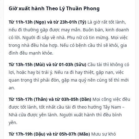
Giờ xuất hành Theo Lý Thuần Phong
Từ 11h-13h (Ngọ) và từ 23h-01h (Tý)
Là giờ rất tốt lành,
nếu đi thường gặp được may mắn. Buôn bán, kinh doanh
có lời. Người đi sắp về nhà. Phụ nữ có tin mừng. Mọi việc
trong nhà đều hòa hợp. Nếu có bệnh cầu thì sẽ khỏi, gia
đình đều mạnh khỏe.
Từ 13h-15h (Mùi) và từ 01-03h (Sửu)
Cầu tài thì không có
lợi, hoặc hay bị trái ý. Nếu ra đi hay thiệt, gặp nạn, việc
quan trọng thì phải đòn, gặp ma quỷ nên cúng tế thì mới
an.
Từ 15h-17h (Thân) và từ 03h-05h (Dần)
Mọi công việc đều
được tốt lành, tốt nhất cầu tài đi theo hướng Tây Nam –
Nhà cửa được yên lành. Người xuất hành thì đều bình
yên.
Từ 17h-19h (Dậu) và từ 05h-07h (Mão)
Mưu sự khó