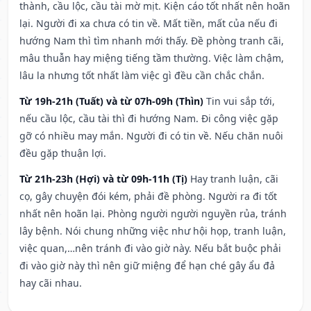
thành, cầu lộc, cầu tài mờ mịt. Kiện cáo tốt nhất nên hoãn
lại. Người đi xa chưa có tin về. Mất tiền, mất của nếu đi
hướng Nam thì tìm nhanh mới thấy. Đề phòng tranh cãi,
mâu thuẫn hay miệng tiếng tầm thường. Việc làm chậm,
lâu la nhưng tốt nhất làm việc gì đều cần chắc chắn.
Từ 19h-21h (Tuất) và từ 07h-09h (Thìn)
Tin vui sắp tới,
nếu cầu lộc, cầu tài thì đi hướng Nam. Đi công việc gặp
gỡ có nhiều may mắn. Người đi có tin về. Nếu chăn nuôi
đều gặp thuận lợi.
Từ 21h-23h (Hợi) và từ 09h-11h (Tị)
Hay tranh luận, cãi
cọ, gây chuyện đói kém, phải đề phòng. Người ra đi tốt
nhất nên hoãn lại. Phòng người người nguyền rủa, tránh
lây bệnh. Nói chung những việc như hội họp, tranh luận,
việc quan,…nên tránh đi vào giờ này. Nếu bắt buộc phải
đi vào giờ này thì nên giữ miệng để hạn ché gây ẩu đả
hay cãi nhau.