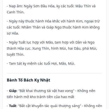
- Nạp âm: Ngày Sơn Đầu Hỏa, kỵ các tuổi: Mậu Thìn và
Canh Thìn.
- Ngày này thuộc hành Hỏa khắc với hành Kim, ngoại trừ
các tuổi: Nhâm Thân và Giáp Ngọ thuộc hành Kim không
sợ Hỏa.
- Ngày Tuất lục hợp với Mão, tam hợp với Dần và Ngọ
thành Hỏa cục. Xung Thìn, hình Mùi, hại Dậu, phá Mùi,
tuyệt Thìn.
- Tam Sát kỵ mệnh các tuổi Hợi, Mão, Mùi.
Bành Tổ Bách Kỵ Nhật
-
Giáp
: “Bất khai thương tài vật hao vong” - Không nên
tiến hành mở kho tránh tiền của hao mất
-
Tuất
: “Bất cật khuyển tác quái thượng sàng” - Không nên