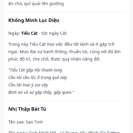
ăn chó, quỉ quái lên giường
Khổng Minh Lục Diệu
Ngày:
Tiểu Cát
- tức ngày Cát.
Trong này Tiểu Cát mọi việc đều tốt lành và ít gặp trở
ngại. Mưu đại sự hanh thông, thuận lợi, cùng với đó âm
phúc độ trì, che chở, được quý nhân nâng đỡ.
“Tiểu Cát gặp hội thanh long
Cầu tài cầu lộc ở trong quẻ này
Cầu tài toại ý vui vầy
Bình an vô sự gặp thầy, gặp quen.”
Nhị Thập Bát Tú
Tên sao
: Sao Tinh
Tên ngày
: Tinh Nhật Mã - Lý Trung: Xấu (Bình Tú) Tướng