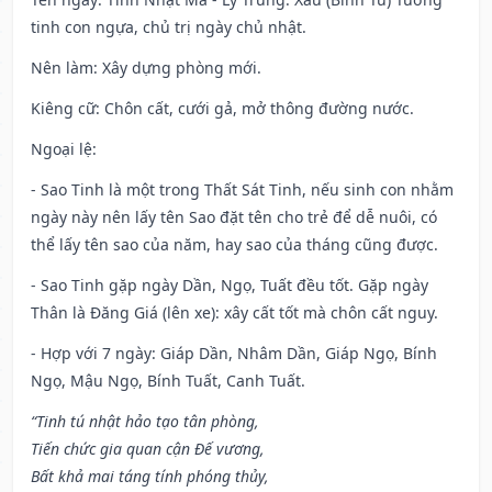
tinh con ngựa, chủ trị ngày chủ nhật.
Nên làm
: Xây dựng phòng mới.
Kiêng cữ
: Chôn cất, cưới gả, mở thông đường nước.
Ngoại lệ
:
- Sao Tinh là một trong Thất Sát Tinh, nếu sinh con nhằm
ngày này nên lấy tên Sao đặt tên cho trẻ để dễ nuôi, có
thể lấy tên sao của năm, hay sao của tháng cũng được.
- Sao Tinh gặp ngày Dần, Ngọ, Tuất đều tốt. Gặp ngày
Thân là Đăng Giá (lên xe): xây cất tốt mà chôn cất nguy.
- Hợp với 7 ngày: Giáp Dần, Nhâm Dần, Giáp Ngọ, Bính
Ngọ, Mậu Ngọ, Bính Tuất, Canh Tuất.
“Tinh tú nhật hảo tạo tân phòng,
Tiến chức gia quan cận Đế vương,
Bất khả mai táng tính phóng thủy,