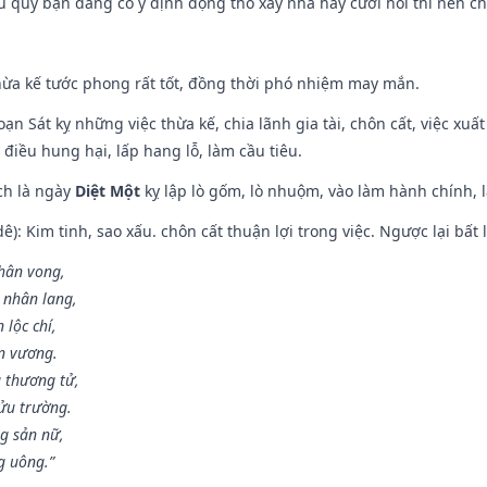
ếu quý bạn đang có ý định động thổ xây nhà hay cưới hỏi thì nên c
hừa kế tước phong rất tốt, đồng thời phó nhiệm may mắn.
ạn Sát kỵ những việc thừa kế, chia lãnh gia tài, chôn cất, việc xuấ
 điều hung hại, lấp hang lỗ, làm cầu tiêu.
ch là ngày
Diệt Một
kỵ lập lò gốm, lò nhuộm, vào làm hành chính, l
: Kim tinh, sao xấu. chôn cất thuận lợi trong việc. Ngược lại bất l
nhân vong,
 nhân lang,
 lộc chí,
ân vương.
 thương tử,
ửu trường.
g sản nữ,
g uông.”