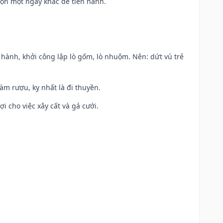
họn một ngày khác để tiến hành.
t hành, khởi công lập lò gốm, lò nhuộm. Nên: dứt vú trẻ
àm rượu, kỵ nhất là đi thuyền.
ợi cho việc xây cất và gả cưới.