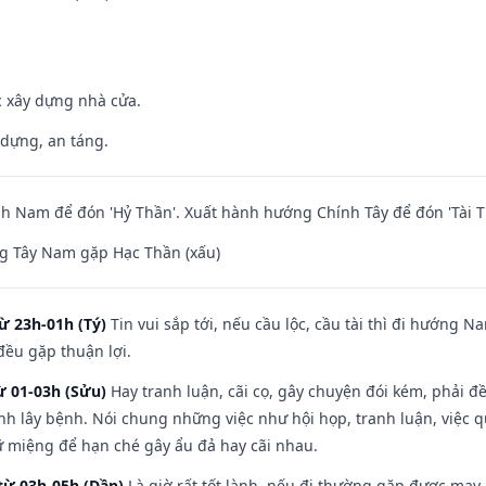
ệc xây dựng nhà cửa.
 dựng, an táng.
 Nam để đón 'Hỷ Thần'. Xuất hành hướng Chính Tây để đón 'Tài T
g Tây Nam gặp Hạc Thần (xấu)
ừ 23h-01h (Tý)
Tin vui sắp tới, nếu cầu lộc, cầu tài thì đi hướng 
đều gặp thuận lợi.
ừ 01-03h (Sửu)
Hay tranh luận, cãi cọ, gây chuyện đói kém, phải đ
nh lây bệnh. Nói chung những việc như hội họp, tranh luận, việc q
iữ miệng để hạn ché gây ẩu đả hay cãi nhau.
từ 03h-05h (Dần)
Là giờ rất tốt lành, nếu đi thường gặp được may