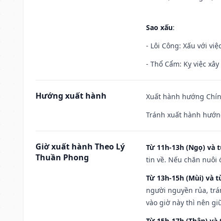
Sao xấu
:
- Lôi Công: Xấu với vi
- Thổ Cẩm: Kỵ việc xây
Hướng xuất hành
Xuất hành hướng Chính
Tránh xuất hành hướn
Giờ xuất hành Theo Lý
Từ 11h-13h (Ngọ) và t
Thuần Phong
tin về. Nếu chăn nuôi 
Từ 13h-15h (Mùi) và t
người nguyền rủa, trá
vào giờ này thì nên g
Từ 15h-17h (Thân) và 