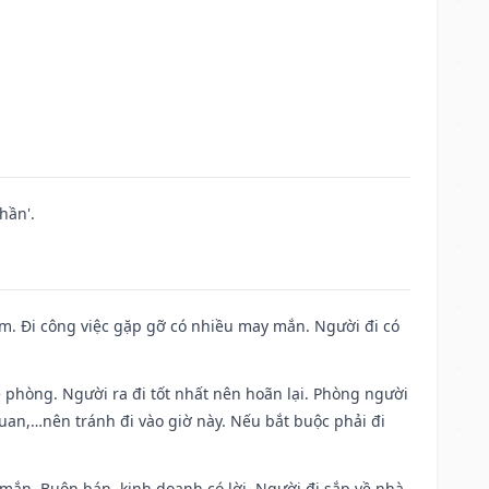
hần'.
Nam. Đi công việc gặp gỡ có nhiều may mắn. Người đi có
ề phòng. Người ra đi tốt nhất nên hoãn lại. Phòng người
uan,…nên tránh đi vào giờ này. Nếu bắt buộc phải đi
 mắn. Buôn bán, kinh doanh có lời. Người đi sắp về nhà.