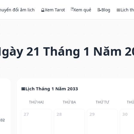
🃏
huyển đổi âm lịch
🔮
Xem Tarot
Xem quẻ
📝
Blog
📅
Lịch t
gày 21 Tháng 1 Năm 2
Lịch Tháng 1 Năm 2033
THỨ HAI
THỨ BA
THỨ TƯ
THỨ
27
28
29
30
032