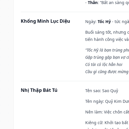
-
Thân
: “Bất an sàng 
Khổng Minh Lục Diệu
Ngày:
Tốc Hỷ
- tức ngà
Buổi sáng tốt, nhưng 
tiến hành công việc v
“Tốc Hỷ là bạn trùng p
Gặp trùng gặp bạn vợ c
Có tài có lộc hẳn hoi
Cầu gì cũng được mừng 
Nhị Thập Bát Tú
Tên sao
: Sao Quỷ
Tên ngày
: Quỷ Kim Dươ
Nên làm
: Việc chôn cấ
Kiêng cữ
: Khởi tạo bất