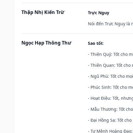
Thập Nhị Kiến Trừ
Trực Nguy
Nói đến Trực Nguy là 
Ngọc Hạp Thông Thư
Sao tốt
:
- Thiên Quý: Tốt cho mọ
- Thiên Quan: Tốt cho 
- Ngũ Phú: Tốt cho mọi
- Phúc Sinh: Tốt cho mọ
- Hoạt Điệu: Tốt, nhưn
- Mẫu Thương: Tốt cho 
- Đại Hồng Sa: Tốt cho 
- Tư Mệnh Hoàng Đạo: 