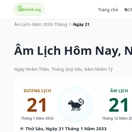
🗓️
Trang chủ
🔄
C
Amlich.org
Âm Lịch
>
Năm 2033
>
Tháng 1
>
Ngày 21
Âm Lịch Hôm Nay, N
Ngày Nhâm Thân, Tháng Quý Sửu, Năm Nhâm Tý
DƯƠNG LỊCH
ÂM LỊCH
21
21
🐒
Tháng 1 Năm 2033
Tháng 12 Năm 2
☀️ Thứ Sáu, Ngày 21 Tháng 1 Năm 2033