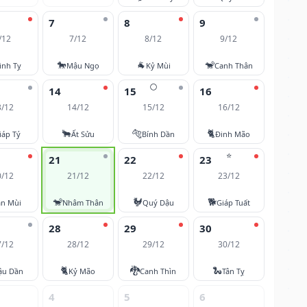
7
8
9
/12
7/12
8/12
9/12
🐎
🐐
🐒
inh Tỵ
Mậu Ngọ
Kỷ Mùi
Canh Thân
🌕
14
15
16
3/12
14/12
15/12
16/12
🐂
🐅
🐈
iáp Tý
Ất Sửu
Bính Dần
Đinh Mão
⭐
21
22
23
0/12
21/12
22/12
23/12
🐒
🐓
🐕
ân Mùi
Nhâm Thân
Quý Dậu
Giáp Tuất
28
29
30
7/12
28/12
29/12
30/12
🐈
🐉
🐍
ậu Dần
Kỷ Mão
Canh Thìn
Tân Tỵ
4
5
6