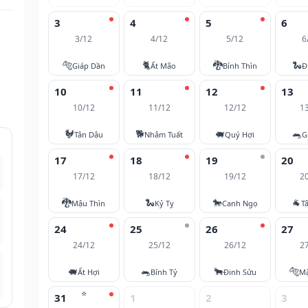
3
4
5
6
3/12
4/12
5/12
6
🐅
🐈
🐉
🐍
Giáp Dần
Ất Mão
Bính Thìn
Đ
10
11
12
13
10/12
11/12
12/12
1
🐓
🐕
🐖
🐀
Tân Dậu
Nhâm Tuất
Quý Hợi
G
17
18
19
20
17/12
18/12
19/12
2
🐉
🐍
🐎
🐐
Mậu Thìn
Kỷ Tỵ
Canh Ngọ
T
24
25
26
27
24/12
25/12
26/12
2
🐖
🐀
🐂
🐅
Ất Hợi
Bính Tý
Đinh Sửu
M
⭐
31
1
2
3