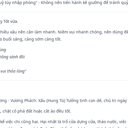
quỷ túy nhập phòng” - Không nên tiến hành kê giường để tránh q
y Tốt vừa.
chiều xấu nên cần làm nhanh. Niềm vui nhanh chóng, nên dùng để 
ào buổi sáng, càng sớm càng tốt.
hùng
hồng sánh đôi
vui thỏa lòng”
ng - Vương Phách: Xấu (Hung Tú) Tướng tinh con dê, chủ trị ngày 
t, chặt cỏ phá đất hoặc cắt áo đều tốt.
 kể việc chi cũng hại. Hại nhất là trổ cửa dựng cửa, tháo nước, việ