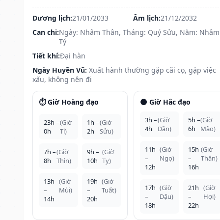
Dương lịch:
21/01/2033
Âm lịch:
21/12/2032
Can chi:
Ngày: Nhâm Thân, Tháng: Quý Sửu, Năm: Nhâm
Tý
Tiết khí:
Đại hàn
Ngày Huyền Vũ:
Xuất hành thường gặp cãi cọ, gặp việc
xấu, không nên đi
⏱️ Giờ Hoàng đạo
🌑 Giờ Hắc đạo
3h –
(Giờ
5h –
(Giờ
23h –
(Giờ
1h –
(Giờ
4h
Dần)
6h
Mão)
0h
Tí)
2h
Sửu)
11h
(Giờ
15h
(Giờ
7h –
(Giờ
9h –
(Giờ
–
Ngọ)
–
Thân)
8h
Thìn)
10h
Tỵ)
12h
16h
13h
(Giờ
19h
(Giờ
17h
(Giờ
21h
(Giờ
–
Mùi)
–
Tuất)
–
Dậu)
–
Hợi)
14h
20h
18h
22h