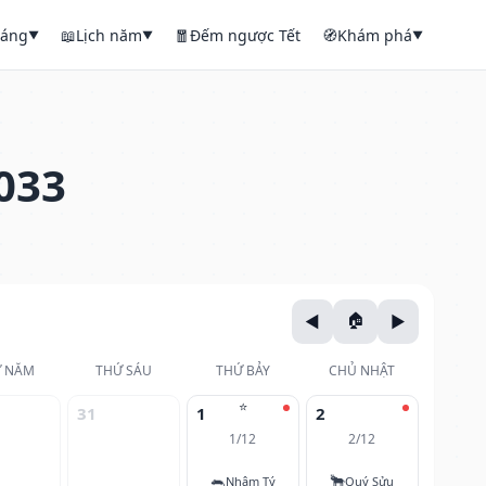
háng
📖
Lịch năm
🧧
Đếm ngược Tết
🧭
Khám phá
▼
▼
▼
033
 NĂM
THỨ SÁU
THỨ BẢY
CHỦ NHẬT
⭐
31
1
2
1/12
2/12
🐀
🐂
Nhâm Tý
Quý Sửu