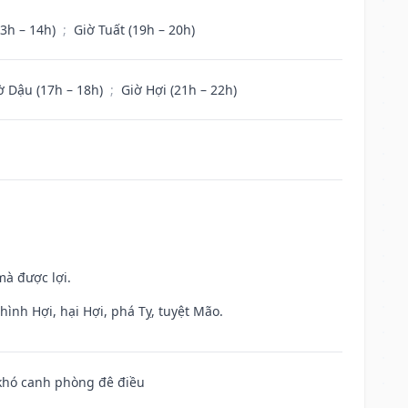
13h – 14h)
;
Giờ Tuất (19h – 20h)
ờ Dậu (17h – 18h)
;
Giờ Hợi (21h – 22h)
mà được lợi.
ình Hợi, hại Hợi, phá Tỵ, tuyệt Mão.
 khó canh phòng đê điều