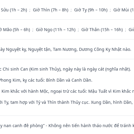
 Sửu (1h – 2h)
;
Giờ Thìn (7h – 8h)
;
Giờ Tỵ (9h – 10h)
;
Giờ Mùi (
ờ Mão (5h – 6h)
;
Giờ Ngọ (11h – 12h)
;
Giờ Thân (15h – 16h)
;
Gi
 Nguyệt kỵ, Nguyệt tận, Tam Nương, Dương Công Kỵ Nhật nào.
c Chi sinh Can (Kim sinh Thủy), ngày này là ngày cát (nghĩa nhật).
hong Kim, kỵ các tuổi: Bính Dần và Canh Dần.
 Kim khắc với hành Mộc, ngoại trừ các tuổi: Mậu Tuất vì Kim khắc 
i Tỵ, tam hợp với Tý và Thìn thành Thủy cục. Xung Dần, hình Dần, h
ủy nan canh đê phòng” - Không nên tiến hành tháo nước để tránh