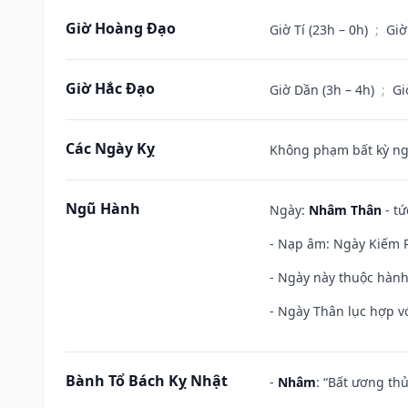
Giờ Hoàng Đạo
Giờ Tí (23h – 0h)
;
Giờ
Giờ Hắc Đạo
Giờ Dần (3h – 4h)
;
Gi
Các Ngày Kỵ
Không phạm bất kỳ ngày
Ngũ Hành
Ngày:
Nhâm Thân
- tứ
- Nạp âm: Ngày Kiếm P
- Ngày này thuộc hành
- Ngày Thân lục hợp vớ
Bành Tổ Bách Kỵ Nhật
-
Nhâm
: “Bất ương th