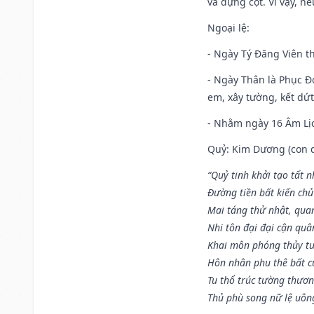
và dựng cột. Vì vậy, n
Ngoại lệ
:
- Ngày Tý Đăng Viên t
- Ngày Thân là Phục Đo
em, xây tường, kết dứt
- Nhằm ngày 16 Âm Lị
Quỷ: Kim Dương (con dê)
“Quỷ tinh khởi tạo tất 
Đường tiền bất kiến chủ
Mai táng thử nhật, quan
Nhi tôn đại đại cận qu
Khai môn phóng thủy tu
Hôn nhân phu thê bất c
Tu thổ trúc tường thươn
Thủ phù song nữ lệ uôn