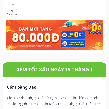
1/1
🐎
Nhâm Ngọ
XEM TỐT XẤU NGÀY 15 THÁNG 1
Giờ Hoàng Đạo
Giờ Tí (23h – 0h)
;
Giờ Sửu (1h – 2h)
;
Giờ Thìn (7h – 8h)
;
Giờ Tỵ (9h – 10h)
;
Giờ Mùi (13h – 14h)
;
Giờ Tuất (19h