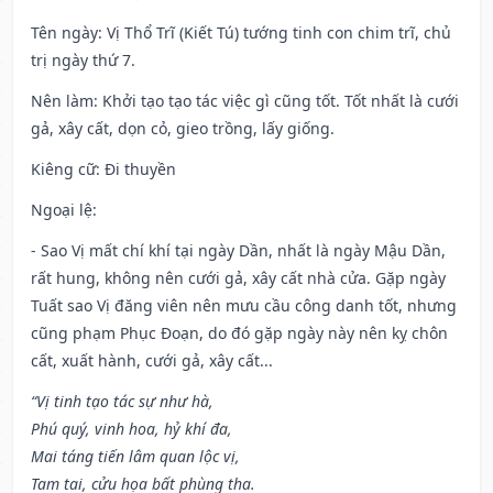
Tên ngày
: Vị Thổ Trĩ (Kiết Tú) tướng tinh con chim trĩ, chủ
trị ngày thứ 7.
Nên làm
: Khởi tạo tạo tác việc gì cũng tốt. Tốt nhất là cưới
gả, xây cất, dọn cỏ, gieo trồng, lấy giống.
Kiêng cữ
: Đi thuyền
Ngoại lệ
:
- Sao Vị mất chí khí tại ngày Dần, nhất là ngày Mậu Dần,
rất hung, không nên cưới gả, xây cất nhà cửa. Gặp ngày
Tuất sao Vị đăng viên nên mưu cầu công danh tốt, nhưng
cũng phạm Phục Đoạn, do đó gặp ngày này nên kỵ chôn
cất, xuất hành, cưới gả, xây cất...
“Vị tinh tạo tác sự như hà,
Phú quý, vinh hoa, hỷ khí đa,
Mai táng tiến lâm quan lộc vị,
Tam tai, cửu họa bất phùng tha.