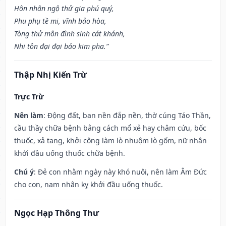
Hôn nhân ngộ thử gia phú quý,
Phu phụ tề mi, vĩnh bảo hòa,
Tòng thử môn đình sinh cát khánh,
Nhi tôn đại đại bảo kim pha.”
Thập Nhị Kiến Trừ
Trực Trừ
Nên làm
: Động đất, ban nền đắp nền, thờ cúng Táo Thần,
cầu thầy chữa bệnh bằng cách mổ xẻ hay châm cứu, bốc
thuốc, xả tang, khởi công làm lò nhuộm lò gốm, nữ nhân
khởi đầu uống thuốc chữa bệnh.
Chú ý
: Đẻ con nhằm ngày này khó nuôi, nên làm Âm Đức
cho con, nam nhân kỵ khởi đầu uống thuốc.
Ngọc Hạp Thông Thư