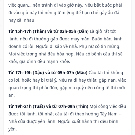
việc quan,…nên tránh đi vào giờ này. Nếu bắt buộc phải
đi vào giờ này thì nên giữ miệng để hạn ché gây ẩu đả
hay cãi nhau.
Từ 15h-17h (Thân) và từ 03h-05h (Dần)
Là giờ rất tốt
lành, nếu đi thường gặp được may mắn. Buôn bán, kinh
doanh có lời. Người đi sắp về nhà. Phụ nữ có tin mừng.
Mọi việc trong nhà đều hòa hợp. Nếu có bệnh cầu thì sẽ
khỏi, gia đình đều mạnh khỏe.
Từ 17h-19h (Dậu) và từ 05h-07h (Mão)
Cầu tài thì không
có lợi, hoặc hay bị trái ý. Nếu ra đi hay thiệt, gặp nạn, việc
quan trọng thì phải đòn, gặp ma quỷ nên cúng tế thì mới
an.
Từ 19h-21h (Tuất) và từ 07h-09h (Thìn)
Mọi công việc đều
được tốt lành, tốt nhất cầu tài đi theo hướng Tây Nam –
Nhà cửa được yên lành. Người xuất hành thì đều bình
yên.