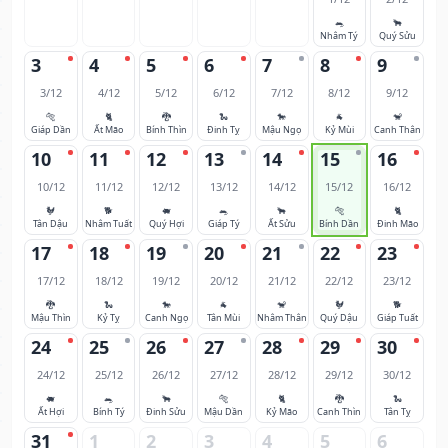
🐀
🐂
Nhâm Tý
Quý Sửu
3
4
5
6
7
8
9
3/12
4/12
5/12
6/12
7/12
8/12
9/12
🐅
🐈
🐉
🐍
🐎
🐐
🐒
Giáp Dần
Ất Mão
Bính Thìn
Đinh Tỵ
Mậu Ngọ
Kỷ Mùi
Canh Thân
10
11
12
13
14
15
16
10/12
11/12
12/12
13/12
14/12
15/12
16/12
🐓
🐕
🐖
🐀
🐂
🐅
🐈
Tân Dậu
Nhâm Tuất
Quý Hợi
Giáp Tý
Ất Sửu
Bính Dần
Đinh Mão
17
18
19
20
21
22
23
17/12
18/12
19/12
20/12
21/12
22/12
23/12
🐉
🐍
🐎
🐐
🐒
🐓
🐕
Mậu Thìn
Kỷ Tỵ
Canh Ngọ
Tân Mùi
Nhâm Thân
Quý Dậu
Giáp Tuất
24
25
26
27
28
29
30
24/12
25/12
26/12
27/12
28/12
29/12
30/12
🐖
🐀
🐂
🐅
🐈
🐉
🐍
Ất Hợi
Bính Tý
Đinh Sửu
Mậu Dần
Kỷ Mão
Canh Thìn
Tân Tỵ
31
1
2
3
4
5
6