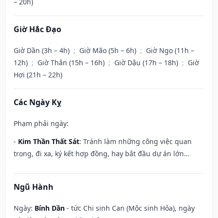
– 20h)
Giờ Hắc Đạo
Giờ Dần (3h – 4h)
;
Giờ Mão (5h – 6h)
;
Giờ Ngọ (11h –
12h)
;
Giờ Thân (15h – 16h)
;
Giờ Dậu (17h – 18h)
;
Giờ
Hợi (21h – 22h)
Các Ngày Kỵ
Phạm phải ngày:
-
Kim Thần Thất Sát
: Tránh làm những công việc quan
trọng, đi xa, ký kết hợp đồng, hay bắt đầu dự án lớn...
Ngũ Hành
Ngày:
Bính Dần
- tức Chi sinh Can (Mộc sinh Hỏa), ngày