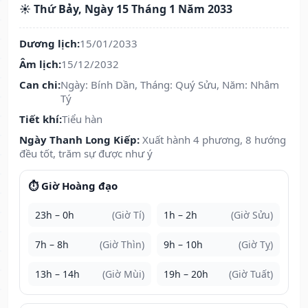
☀️ Thứ Bảy, Ngày 15 Tháng 1 Năm 2033
Dương lịch:
15/01/2033
Âm lịch:
15/12/2032
Can chi:
Ngày: Bính Dần, Tháng: Quý Sửu, Năm: Nhâm
Tý
Tiết khí:
Tiểu hàn
Ngày Thanh Long Kiếp:
Xuất hành 4 phương, 8 hướng
đều tốt, trăm sự được như ý
⏱️ Giờ Hoàng đạo
23h – 0h
(Giờ Tí)
1h – 2h
(Giờ Sửu)
7h – 8h
(Giờ Thìn)
9h – 10h
(Giờ Tỵ)
13h – 14h
(Giờ Mùi)
19h – 20h
(Giờ Tuất)