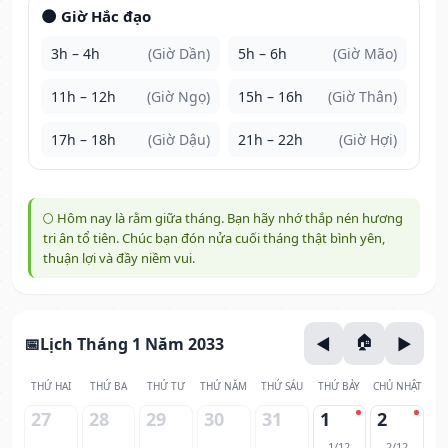
🌑 Giờ Hắc đạo
3h – 4h
(Giờ Dần)
5h – 6h
(Giờ Mão)
11h – 12h
(Giờ Ngọ)
15h – 16h
(Giờ Thân)
17h – 18h
(Giờ Dậu)
21h – 22h
(Giờ Hợi)
🌕 Hôm nay là rằm giữa tháng. Bạn hãy nhớ thắp nén hương
tri ân tổ tiên. Chúc bạn đón nửa cuối tháng thật bình yên,
thuận lợi và đầy niềm vui.
Lịch Tháng 1 Năm 2033
THỨ HAI
THỨ BA
THỨ TƯ
THỨ NĂM
THỨ SÁU
THỨ BẢY
CHỦ NHẬT
27
28
29
30
31
1
2
1/12
2/12