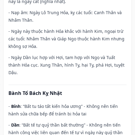
này là ngày cát (nghĩa nhật).
- Nạp âm: Ngày Lô Trung Hỏa, kỵ các tuổi: Canh Thân và
Nhâm Thân.
- Ngày này thuộc hành Hỏa khắc với hành Kim, ngoại trừ
các tuổi: Nhâm Thân và Giáp Ngọ thuộc hành Kim nhưng
không sợ Hỏa.
- Ngày Dần lục hợp với Hợi, tam hợp với Ngọ và Tuất
thành Hỏa cục. Xung Thân, hình Tỵ, hại Tỵ, phá Hợi, tuyệt
Dậu.
Bành Tổ Bách Kỵ Nhật
-
Bính
: “Bất tu táo tất kiến hỏa ương” - Không nên tiến
hành sửa chữa bếp để tránh bị hỏa tai
-
Dần
: “Bất tế tự quỷ thần bất thường” - Không nên tiến
hành công việc liên quan đến tế tự vì ngày này quỷ thần