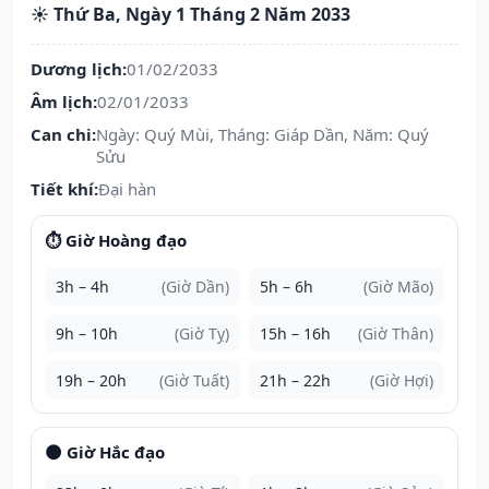
☀️ Thứ Ba, Ngày 1 Tháng 2 Năm 2033
Dương lịch:
01/02/2033
Âm lịch:
02/01/2033
Can chi:
Ngày: Quý Mùi, Tháng: Giáp Dần, Năm: Quý
Sửu
Tiết khí:
Đại hàn
⏱️ Giờ Hoàng đạo
3h – 4h
(Giờ Dần)
5h – 6h
(Giờ Mão)
9h – 10h
(Giờ Tỵ)
15h – 16h
(Giờ Thân)
19h – 20h
(Giờ Tuất)
21h – 22h
(Giờ Hợi)
🌑 Giờ Hắc đạo