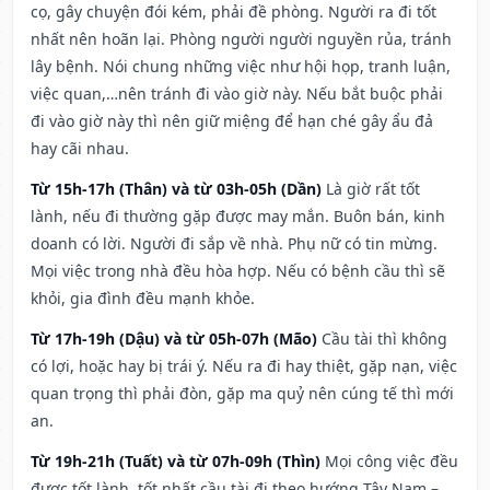
cọ, gây chuyện đói kém, phải đề phòng. Người ra đi tốt
nhất nên hoãn lại. Phòng người người nguyền rủa, tránh
lây bệnh. Nói chung những việc như hội họp, tranh luận,
việc quan,…nên tránh đi vào giờ này. Nếu bắt buộc phải
đi vào giờ này thì nên giữ miệng để hạn ché gây ẩu đả
hay cãi nhau.
Từ 15h-17h (Thân) và từ 03h-05h (Dần)
Là giờ rất tốt
lành, nếu đi thường gặp được may mắn. Buôn bán, kinh
doanh có lời. Người đi sắp về nhà. Phụ nữ có tin mừng.
Mọi việc trong nhà đều hòa hợp. Nếu có bệnh cầu thì sẽ
khỏi, gia đình đều mạnh khỏe.
Từ 17h-19h (Dậu) và từ 05h-07h (Mão)
Cầu tài thì không
có lợi, hoặc hay bị trái ý. Nếu ra đi hay thiệt, gặp nạn, việc
quan trọng thì phải đòn, gặp ma quỷ nên cúng tế thì mới
an.
Từ 19h-21h (Tuất) và từ 07h-09h (Thìn)
Mọi công việc đều
được tốt lành, tốt nhất cầu tài đi theo hướng Tây Nam –