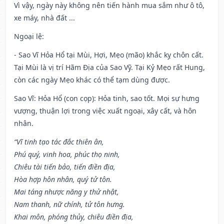
Vì vậy, ngày này không nên tiến hành mua sắm như ô tô,
xe máy, nhà đất ...
Ngoại lệ
:
- Sao Vĩ Hỏa Hổ tại Mùi, Hợi, Mẹo (mão) khắc kỵ chôn cất.
Tại Mùi là vị trí Hãm Địa của Sao Vỹ. Tại Kỷ Mẹo rất Hung,
còn các ngày Mẹo khác có thể tạm dùng được.
Sao Vĩ: Hỏa Hổ (con cọp): Hỏa tinh, sao tốt. Mọi sự hưng
vượng, thuận lợi trong việc xuất ngoại, xây cất, và hôn
nhân.
“Vĩ tinh tạo tác đắc thiên ân,
Phú quý, vinh hoa, phúc thọ ninh,
Chiêu tài tiến bảo, tiến điền địa,
Hòa hợp hôn nhân, quý tử tôn.
Mai táng nhược năng y thử nhật,
Nam thanh, nữ chính, tử tôn hưng.
Khai môn, phóng thủy, chiêu điền địa,