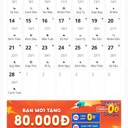
8/1
9/1
10/1
11/1
12/1
13/1
14/1
🐂
🐅
🐈
🐉
🐍
🐎
🐐
Kỷ Sửu
Canh Dần
Tân Mão
Nhâm Thìn
Quý Tỵ
Giáp Ngọ
Ất Mùi
14
15
16
17
18
19
20
15/1
16/1
17/1
18/1
19/1
20/1
21/1
🐒
🐓
🐕
🐖
🐀
🐂
🐅
Bính Thân
Đinh Dậu
Mậu Tuất
Kỷ Hợi
Canh Tý
Tân Sửu
Nhâm Dần
21
22
23
24
25
26
27
22/1
23/1
24/1
25/1
26/1
27/1
28/1
🐈
🐉
🐍
🐎
🐐
🐒
🐓
Quý Mão
Giáp Thìn
Ất Tỵ
Bính Ngọ
Đinh Mùi
Mậu Thân
Kỷ Dậu
28
1
2
3
4
5
6
29/1
🐕
Canh Tuất