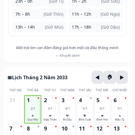
23h – 0h
(Giờ Tí)
1h – 2h
(Giờ Sửu)
7h – 8h
(Giờ Thìn)
11h – 12h
(Giờ Ngọ)
13h – 14h
(Giờ Mùi)
17h – 18h
(Giờ Dậu)
Một trái tim can đảm đáng giá hơn một cái đầu thông minh.
— Khuyết danh
Lịch Tháng 2 Năm 2033
THỨ HAI
THỨ BA
THỨ TƯ
THỨ NĂM
THỨ SÁU
THỨ BẢY
CHỦ NHẬT
31
1
2
3
4
5
6
2/1
3/1
4/1
5/1
6/1
7/1
🐐
🐒
🐓
🐕
🐖
🐀
Quý Mùi
Giáp Thân
Ất Dậu
Bính Tuất
Đinh Hợi
Mậu Tý
7
8
9
10
11
12
13