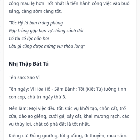
công mau lẹ hơn. Tốt nhất là tiến hành công việc vào buổi
sáng, càng sớm càng tốt.
“Tốc Hỷ là bạn trùng phùng
Gặp trùng gặp bạn vợ chồng sánh đôi
Có tài có lộc hẳn hoi
Cầu gì cũng được mừng vui thỏa lòng”
Nhị Thập Bát Tú
Tên sao
: Sao Vĩ
Tên ngày
: Vĩ Hỏa Hổ - Sầm Bành: Tốt (Kiết Tú) tướng tinh
con cọp, chủ trị ngày thứ 3.
Nên làm
: Mọi việc đều tốt. Các vụ khởi tạo, chôn cất, trổ
cửa, đào ao giếng, cưới gả, xây cất, khai mương rạch, các
vụ thủy lợi, chặt cỏ phá đất là tốt nhất.
Kiêng cữ
: Đóng giường, lót giường, đi thuyền, mua sắm.