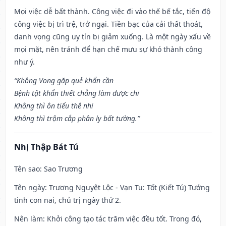
Mọi việc dễ bất thành. Công việc đi vào thế bế tắc, tiến độ
công việc bị trì trệ, trở ngại. Tiền bạc của cải thất thoát,
danh vọng cũng uy tín bị giảm xuống. Là một ngày xấu về
mọi mặt, nên tránh để hạn chế mưu sự khó thành công
như ý.
“Không Vong gặp quẻ khẩn cần
Bệnh tật khẩn thiết chẳng làm được chi
Không thì ôn tiểu thê nhi
Không thì trộm cắp phân ly bất tường.”
Nhị Thập Bát Tú
Tên sao
: Sao Trương
Tên ngày
: Trương Nguyệt Lộc - Vạn Tu: Tốt (Kiết Tú) Tướng
tinh con nai, chủ trị ngày thứ 2.
Nên làm
: Khởi công tạo tác trăm việc đều tốt. Trong đó,