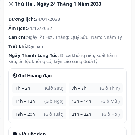
☀️ Thứ Hai, Ngày 24 Tháng 1 Năm 2033
Dương lịch:
24/01/2033
Âm lịch:
24/12/2032
Can chi:
Ngày: Ất Hợi, Tháng: Quý Sửu, Năm: Nhâm Tý
Tiết khí:
Đại hàn
Ngày Thanh Long Túc:
Đi xa không nên, xuất hành
xấu, tài lộc không có, kiện cáo cũng đuối lý
⏱️ Giờ Hoàng đạo
1h – 2h
(Giờ Sửu)
7h – 8h
(Giờ Thìn)
11h – 12h
(Giờ Ngọ)
13h – 14h
(Giờ Mùi)
19h – 20h
(Giờ Tuất)
21h – 22h
(Giờ Hợi)
🌑 Giờ Hắc đạo