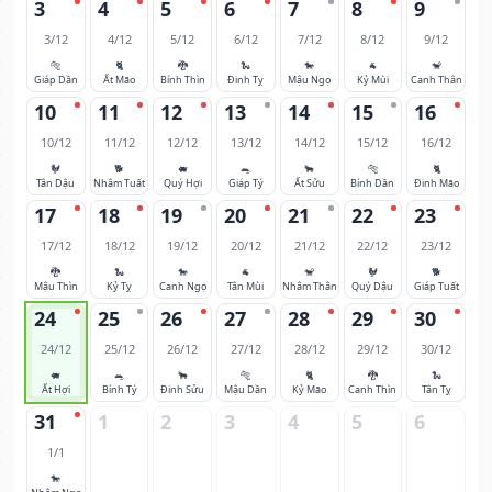
3
4
5
6
7
8
9
3/12
4/12
5/12
6/12
7/12
8/12
9/12
🐅
🐈
🐉
🐍
🐎
🐐
🐒
Giáp Dần
Ất Mão
Bính Thìn
Đinh Tỵ
Mậu Ngọ
Kỷ Mùi
Canh Thân
10
11
12
13
14
15
16
10/12
11/12
12/12
13/12
14/12
15/12
16/12
🐓
🐕
🐖
🐀
🐂
🐅
🐈
Tân Dậu
Nhâm Tuất
Quý Hợi
Giáp Tý
Ất Sửu
Bính Dần
Đinh Mão
17
18
19
20
21
22
23
17/12
18/12
19/12
20/12
21/12
22/12
23/12
🐉
🐍
🐎
🐐
🐒
🐓
🐕
Mậu Thìn
Kỷ Tỵ
Canh Ngọ
Tân Mùi
Nhâm Thân
Quý Dậu
Giáp Tuất
24
25
26
27
28
29
30
24/12
25/12
26/12
27/12
28/12
29/12
30/12
🐖
🐀
🐂
🐅
🐈
🐉
🐍
Ất Hợi
Bính Tý
Đinh Sửu
Mậu Dần
Kỷ Mão
Canh Thìn
Tân Tỵ
31
1
2
3
4
5
6
1/1
🐎