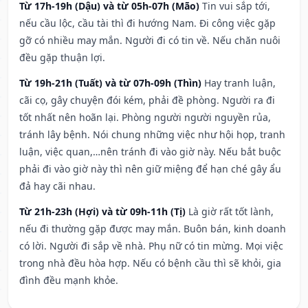
Từ 17h-19h (Dậu) và từ 05h-07h (Mão)
Tin vui sắp tới,
nếu cầu lộc, cầu tài thì đi hướng Nam. Đi công việc gặp
gỡ có nhiều may mắn. Người đi có tin về. Nếu chăn nuôi
đều gặp thuận lợi.
Từ 19h-21h (Tuất) và từ 07h-09h (Thìn)
Hay tranh luận,
cãi cọ, gây chuyện đói kém, phải đề phòng. Người ra đi
tốt nhất nên hoãn lại. Phòng người người nguyền rủa,
tránh lây bệnh. Nói chung những việc như hội họp, tranh
luận, việc quan,…nên tránh đi vào giờ này. Nếu bắt buộc
phải đi vào giờ này thì nên giữ miệng để hạn ché gây ẩu
đả hay cãi nhau.
Từ 21h-23h (Hợi) và từ 09h-11h (Tị)
Là giờ rất tốt lành,
nếu đi thường gặp được may mắn. Buôn bán, kinh doanh
có lời. Người đi sắp về nhà. Phụ nữ có tin mừng. Mọi việc
trong nhà đều hòa hợp. Nếu có bệnh cầu thì sẽ khỏi, gia
đình đều mạnh khỏe.