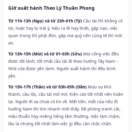
Giờ xuất hành Theo Lý Thuần Phong
Từ 11h-13h (Ngọ) và từ 23h-01h (Tý)
Cầu tài thì không có
lợi, hoặc hay bị trái ý. Nếu ra đi hay thiệt, gặp nạn, việc
quan trọng thì phải đòn, gặp ma quỷ nên cúng tế thì mới
an.
Từ 13h-15h (Mùi) và từ 01-03h (Sửu)
Mọi công việc đều
được tốt lành, tốt nhất cầu tài đi theo hướng Tây Nam –
Nhà cửa được yên lành. Người xuất hành thì đều bình
yên.
Từ 15h-17h (Thân) và từ 03h-05h (Dần)
Mưu sự khó
thành, cầu lộc, cầu tài mờ mịt. Kiện cáo tốt nhất nên hoãn
lại. Người đi xa chưa có tin về. Mất tiền, mất của nếu đi
hướng Nam thì tìm nhanh mới thấy. Đề phòng tranh cãi,
mâu thuẫn hay miệng tiếng tầm thường. Việc làm chậm,
lâu la nhưng tốt nhất làm việc gì đều cần chắc chắn.