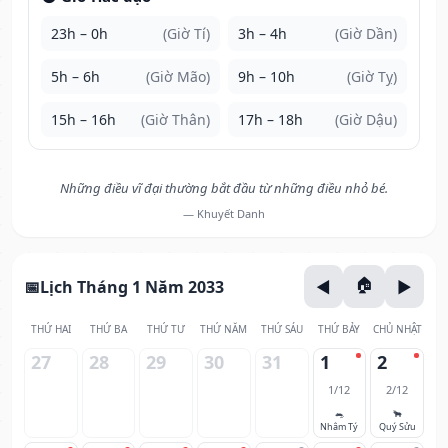
23h – 0h
(Giờ Tí)
3h – 4h
(Giờ Dần)
5h – 6h
(Giờ Mão)
9h – 10h
(Giờ Tỵ)
15h – 16h
(Giờ Thân)
17h – 18h
(Giờ Dậu)
Những điều vĩ đại thường bắt đầu từ những điều nhỏ bé.
— Khuyết Danh
Lịch Tháng 1 Năm 2033
THỨ HAI
THỨ BA
THỨ TƯ
THỨ NĂM
THỨ SÁU
THỨ BẢY
CHỦ NHẬT
27
28
29
30
31
1
2
1/12
2/12
🐀
🐂
Nhâm Tý
Quý Sửu