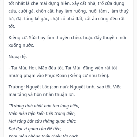
tốt nhất là che mái dựng hiên, xây cất nhà, trổ cửa dựng
cửa, cưới gả, chôn cất, hay làm ruộng, nuôi tằm , làm thuỷ
lợi, đặt táng kê gác, chặt cỏ phá đất, cắt áo cũng đều rất
tốt.
Kiêng cữ
: Sửa hay làm thuyền chèo, hoặc đẩy thuyền mới
xuống nước.
Ngoại lệ
:
- Tại Mùi, Hợi, Mão đều tốt. Tại Mùi: đăng viên rất tốt
nhưng phạm vào Phục Đoạn (Kiêng cữ như trên).
Trương: Nguyệt Lộc (con nai): Nguyệt tinh, sao tốt. Việc
mai táng và hôn nhân thuận lợi.
“Trương tinh nhật hảo tạo long hiên,
Niên niên tiện kiến tiến trang điền,
Mai táng bất cửu thăng quan chức,
Đại đại vi quan cận Đế tiền,
Khai môn phóng thủy chiêu tài bạch,