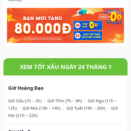
Nhâm Ngọ
XEM TỐT XẤU NGÀY 24 THÁNG 1
Giờ Hoàng Đạo
Giờ Sửu (1h – 2h)
;
Giờ Thìn (7h – 8h)
;
Giờ Ngọ (11h –
12h)
;
Giờ Mùi (13h – 14h)
;
Giờ Tuất (19h – 20h)
;
Giờ
Hợi (21h – 22h)