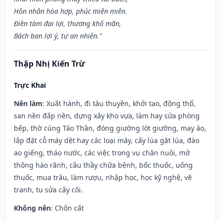
Hôn nhân hòa hợp, phúc miên miên.
Điền tàm đại lợi, thương khố mãn,
Bách ban lợi ý, tự an nhiên.”
Thập Nhị Kiến Trừ
Trực Khai
Nên làm
: Xuất hành, đi tàu thuyền, khởi tạo, động thổ,
san nền đắp nền, dựng xây kho vựa, làm hay sửa phòng
bếp, thờ cúng Táo Thần, đóng giường lót giường, may áo,
lắp đặt cỗ máy dệt hay các loại máy, cấy lúa gặt lúa, đào
ao giếng, tháo nước, các việc trong vụ chăn nuôi, mở
thông hào rãnh, cầu thầy chữa bệnh, bốc thuốc, uống
thuốc, mua trâu, làm rượu, nhập học, học kỹ nghệ, vẽ
tranh, tu sửa cây cối.
Không nên
: Chôn cất