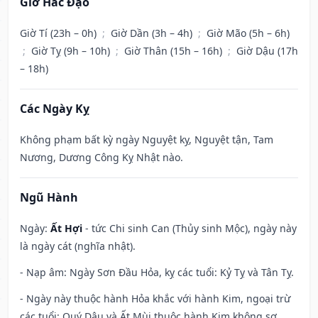
Giờ Hắc Đạo
Giờ Tí (23h – 0h)
;
Giờ Dần (3h – 4h)
;
Giờ Mão (5h – 6h)
;
Giờ Tỵ (9h – 10h)
;
Giờ Thân (15h – 16h)
;
Giờ Dậu (17h
– 18h)
Các Ngày Kỵ
Không phạm bất kỳ ngày Nguyệt kỵ, Nguyệt tận, Tam
Nương, Dương Công Kỵ Nhật nào.
Ngũ Hành
Ngày:
Ất Hợi
- tức Chi sinh Can (Thủy sinh Mộc), ngày này
là ngày cát (nghĩa nhật).
- Nạp âm: Ngày Sơn Đầu Hỏa, kỵ các tuổi: Kỷ Tỵ và Tân Tỵ.
- Ngày này thuộc hành Hỏa khắc với hành Kim, ngoại trừ
các tuổi: Quý Dậu và Ất Mùi thuộc hành Kim không sợ