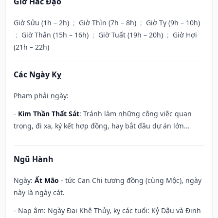
Giờ Hắc Đạo
Giờ Sửu (1h – 2h)
;
Giờ Thìn (7h – 8h)
;
Giờ Tỵ (9h – 10h)
;
Giờ Thân (15h – 16h)
;
Giờ Tuất (19h – 20h)
;
Giờ Hợi
(21h – 22h)
Các Ngày Kỵ
Phạm phải ngày:
-
Kim Thần Thất Sát
: Tránh làm những công việc quan
trọng, đi xa, ký kết hợp đồng, hay bắt đầu dự án lớn...
Ngũ Hành
Ngày:
Ất Mão
- tức Can Chi tương đồng (cùng Mộc), ngày
này là ngày cát.
- Nạp âm: Ngày Đại Khê Thủy, kỵ các tuổi: Kỷ Dậu và Đinh