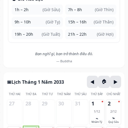
1h – 2h
(Giờ Sửu)
7h – 8h
(Giờ Thìn)
9h – 10h
(Giờ Tỵ)
15h – 16h
(Giờ Thân)
19h – 20h
(Giờ Tuất)
21h – 22h
(Giờ Hợi)
Bạn nghĩ gì, bạn trở thành điều đó.
— Buddha
Lịch Tháng 1 Năm 2033
THỨ HAI
THỨ BA
THỨ TƯ
THỨ NĂM
THỨ SÁU
THỨ BẢY
CHỦ NHẬT
27
28
29
30
31
1
2
1/12
2/12
🐀
🐂
Nhâm Tý
Quý Sửu