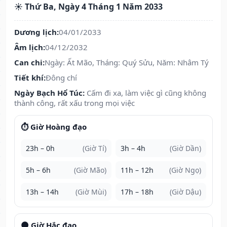
☀️ Thứ Ba, Ngày 4 Tháng 1 Năm 2033
Dương lịch:
04/01/2033
Âm lịch:
04/12/2032
Can chi:
Ngày: Ất Mão, Tháng: Quý Sửu, Năm: Nhâm Tý
Tiết khí:
Đông chí
Ngày Bạch Hổ Túc:
Cấm đi xa, làm việc gì cũng không
thành công, rất xấu trong mọi việc
⏱️ Giờ Hoàng đạo
23h – 0h
(Giờ Tí)
3h – 4h
(Giờ Dần)
5h – 6h
(Giờ Mão)
11h – 12h
(Giờ Ngọ)
13h – 14h
(Giờ Mùi)
17h – 18h
(Giờ Dậu)
🌑 Giờ Hắc đạo