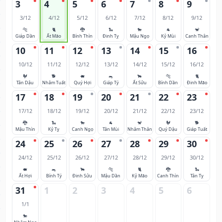
3
4
5
6
7
8
9
3/12
4/12
5/12
6/12
7/12
8/12
9/12
🐅
🐈
🐉
🐍
🐎
🐐
🐒
Giáp Dần
Ất Mão
Bính Thìn
Đinh Tỵ
Mậu Ngọ
Kỷ Mùi
Canh Thân
10
11
12
13
14
15
16
10/12
11/12
12/12
13/12
14/12
15/12
16/12
🐓
🐕
🐖
🐀
🐂
🐅
🐈
Tân Dậu
Nhâm Tuất
Quý Hợi
Giáp Tý
Ất Sửu
Bính Dần
Đinh Mão
17
18
19
20
21
22
23
17/12
18/12
19/12
20/12
21/12
22/12
23/12
🐉
🐍
🐎
🐐
🐒
🐓
🐕
Mậu Thìn
Kỷ Tỵ
Canh Ngọ
Tân Mùi
Nhâm Thân
Quý Dậu
Giáp Tuất
24
25
26
27
28
29
30
24/12
25/12
26/12
27/12
28/12
29/12
30/12
🐖
🐀
🐂
🐅
🐈
🐉
🐍
Ất Hợi
Bính Tý
Đinh Sửu
Mậu Dần
Kỷ Mão
Canh Thìn
Tân Tỵ
31
1
2
3
4
5
6
1/1
🐎