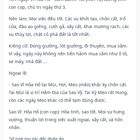
con cọp, chủ trị ngày thứ 3.
Nên làm
: Mọi việc đều tốt. Các vụ khởi tạo, chôn cất, trổ
cửa, đào ao giếng, cưới gả, xây cất, khai mương rạch, các
vụ thủy lợi, chặt cỏ phá đất là tốt nhất.
Kiêng cữ
: Đóng giường, lót giường, đi thuyền, mua sắm.
Vì vậy, ngày này không nên tiến hành mua sắm như ô tô,
xe máy, nhà đất ...
Ngoại lệ
:
- Sao Vĩ Hỏa Hổ tại Mùi, Hợi, Mẹo (mão) khắc kỵ chôn cất.
Tại Mùi là vị trí Hãm Địa của Sao Vỹ. Tại Kỷ Mẹo rất Hung,
còn các ngày Mẹo khác có thể tạm dùng được.
Sao Vĩ: Hỏa Hổ (con cọp): Hỏa tinh, sao tốt. Mọi sự hưng
vượng, thuận lợi trong việc xuất ngoại, xây cất, và hôn
nhân.
“Vĩ tinh tạo tác đắc thiên ân,