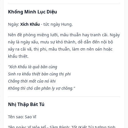
Khổng Minh Lục Diệu
Ngày:
Xích Khẩu
- tức ngày Hung.
Nên đề phòng miệng lưỡi, mâu thuẫn hay tranh cãi. Ngày
này là ngày xấu, mưu sự khó thành, dễ dẫn đến nội bộ
xảy ra cãi vã, thị phi, mâu thuẫn, làm ơn nên oán hoặc
khẩu thiệt.
“Xích Khẩu là quả bần cùng
Sinh ra khẩu thiệt bàn cùng thị phi
Chẳng thời mất của nó khi
Không thì chó cắn phân ly vợ chồng.”
Nhị Thập Bát Tú
Tên sao
: Sao Vĩ
Tên ngày
: Vĩ Hỏa Hổ - Sầm Bành: Tốt (Kiết Tú) tướng tinh