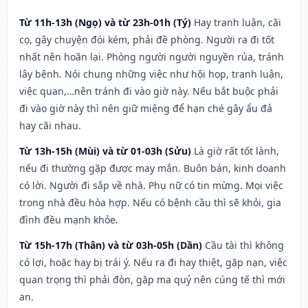
Từ 11h-13h (Ngọ) và từ 23h-01h (Tý)
Hay tranh luận, cãi
cọ, gây chuyện đói kém, phải đề phòng. Người ra đi tốt
nhất nên hoãn lại. Phòng người người nguyền rủa, tránh
lây bệnh. Nói chung những việc như hội họp, tranh luận,
việc quan,…nên tránh đi vào giờ này. Nếu bắt buộc phải
đi vào giờ này thì nên giữ miệng để hạn ché gây ẩu đả
hay cãi nhau.
Từ 13h-15h (Mùi) và từ 01-03h (Sửu)
Là giờ rất tốt lành,
nếu đi thường gặp được may mắn. Buôn bán, kinh doanh
có lời. Người đi sắp về nhà. Phụ nữ có tin mừng. Mọi việc
trong nhà đều hòa hợp. Nếu có bệnh cầu thì sẽ khỏi, gia
đình đều mạnh khỏe.
Từ 15h-17h (Thân) và từ 03h-05h (Dần)
Cầu tài thì không
có lợi, hoặc hay bị trái ý. Nếu ra đi hay thiệt, gặp nạn, việc
quan trọng thì phải đòn, gặp ma quỷ nên cúng tế thì mới
an.