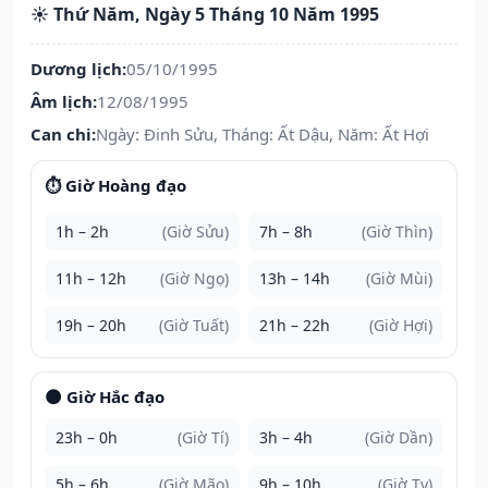
☀️ Thứ Năm, Ngày 5 Tháng 10 Năm 1995
Dương lịch:
05/10/1995
Âm lịch:
12/08/1995
Can chi:
Ngày: Đinh Sửu, Tháng: Ất Dậu, Năm: Ất Hợi
⏱️ Giờ Hoàng đạo
1h – 2h
(Giờ Sửu)
7h – 8h
(Giờ Thìn)
11h – 12h
(Giờ Ngọ)
13h – 14h
(Giờ Mùi)
19h – 20h
(Giờ Tuất)
21h – 22h
(Giờ Hợi)
🌑 Giờ Hắc đạo
23h – 0h
(Giờ Tí)
3h – 4h
(Giờ Dần)
5h – 6h
(Giờ Mão)
9h – 10h
(Giờ Tỵ)