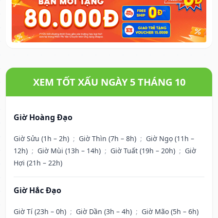
XEM TỐT XẤU NGÀY 5 THÁNG 10
Giờ Hoàng Đạo
Giờ Sửu (1h – 2h)
;
Giờ Thìn (7h – 8h)
;
Giờ Ngọ (11h –
12h)
;
Giờ Mùi (13h – 14h)
;
Giờ Tuất (19h – 20h)
;
Giờ
Hợi (21h – 22h)
Giờ Hắc Đạo
Giờ Tí (23h – 0h)
;
Giờ Dần (3h – 4h)
;
Giờ Mão (5h – 6h)