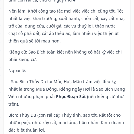
Nên làm
: Khởi công tạo tác mọi việc việc chi cũng tốt. Tốt
nhất là việc khai trương, xuất hành, chôn cất, xây cất nhà,
trổ cửa, dựng cửa, cưới gả, các vụ thuỷ lợi, tháo nước,
chặt cỏ phá đất, cắt áo thêu áo, làm nhiều việc thiện ắt
thiện quả sẽ tới mau hơn.
Kiêng cữ
: Sao Bích toàn kiết nên không có bất kỳ việc chi
phải kiêng cữ.
Ngoại lệ
:
- Sao Bích Thủy Du tại Mùi, Hợi, Mão trăm việc đều kỵ,
nhất là trong Mùa Đông. Riêng ngày Hợi là Sao Bích Đăng
Viên nhưng phạm phải
Phục Đoạn Sát
(nên kiêng cữ như
trên).
Bích: Thủy Du (con rái cá): Thủy tinh, sao tốt. Rất tốt cho
những việc như: xây cất, mai táng, hôn nhân. Kinh doanh
đặc biệt thuận lợi.