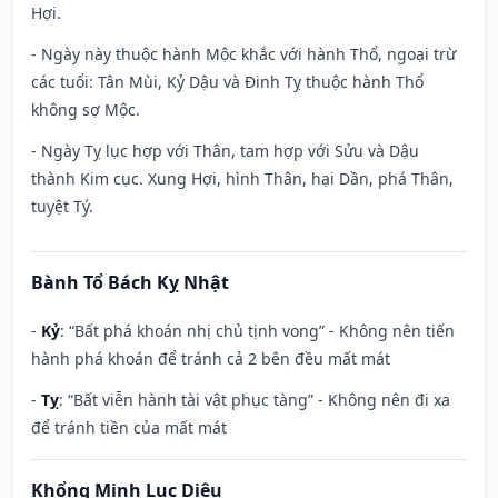
Hợi.
- Ngày này thuộc hành Mộc khắc với hành Thổ, ngoại trừ
các tuổi: Tân Mùi, Kỷ Dậu và Đinh Tỵ thuộc hành Thổ
không sợ Mộc.
- Ngày Tỵ lục hợp với Thân, tam hợp với Sửu và Dậu
thành Kim cục. Xung Hợi, hình Thân, hại Dần, phá Thân,
tuyệt Tý.
Bành Tổ Bách Kỵ Nhật
-
Kỷ
: “Bất phá khoán nhị chủ tịnh vong” - Không nên tiến
hành phá khoán để tránh cả 2 bên đều mất mát
-
Tỵ
: “Bất viễn hành tài vật phục tàng” - Không nên đi xa
để tránh tiền của mất mát
Khổng Minh Lục Diệu