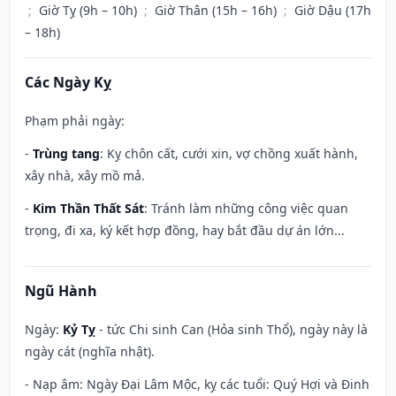
;
Giờ Tỵ (9h – 10h)
;
Giờ Thân (15h – 16h)
;
Giờ Dậu (17h
– 18h)
Các Ngày Kỵ
Phạm phải ngày:
-
Trùng tang
: Kỵ chôn cất, cưới xin, vợ chồng xuất hành,
xây nhà, xây mồ mả.
-
Kim Thần Thất Sát
: Tránh làm những công việc quan
trọng, đi xa, ký kết hợp đồng, hay bắt đầu dự án lớn...
Ngũ Hành
Ngày:
Kỷ Tỵ
- tức Chi sinh Can (Hỏa sinh Thổ), ngày này là
ngày cát (nghĩa nhật).
- Nạp âm: Ngày Đại Lâm Mộc, kỵ các tuổi: Quý Hợi và Đinh