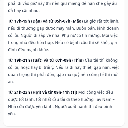
phải đi vào giờ này thì nên giữ miệng để hạn ché gây ẩu
đả hay cãi nhau.
Từ 17h-19h (Dậu) và từ 05h-07h (Mão)
Là giờ rất tốt lành,
nếu đi thường gặp được may mắn. Buôn bán, kinh doanh
có lời. Người đi sắp về nhà. Phụ nữ có tin mừng. Mọi việc
trong nhà đều hòa hợp. Nếu có bệnh cầu thì sẽ khỏi, gia
đình đều mạnh khỏe.
Từ 19h-21h (Tuất) và từ 07h-09h (Thìn)
Cầu tài thì không
có lợi, hoặc hay bị trái ý. Nếu ra đi hay thiệt, gặp nạn, việc
quan trọng thì phải đòn, gặp ma quỷ nên cúng tế thì mới
an.
Từ 21h-23h (Hợi) và từ 09h-11h (Tị)
Mọi công việc đều
được tốt lành, tốt nhất cầu tài đi theo hướng Tây Nam –
Nhà cửa được yên lành. Người xuất hành thì đều bình
yên.