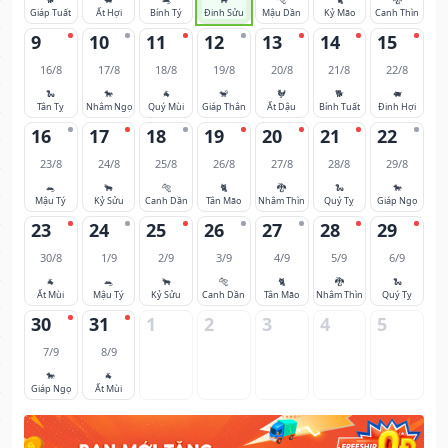
Giáp Tuất
Ất Hợi
Bính Tý
Đinh Sửu
Mậu Dần
Kỷ Mão
Canh Thìn
9
10
11
12
13
14
15
16/8
17/8
18/8
19/8
20/8
21/8
22/8
🐍
🐎
🐐
🐒
🐓
🐕
🐖
Tân Tỵ
Nhâm Ngọ
Quý Mùi
Giáp Thân
Ất Dậu
Bính Tuất
Đinh Hợi
16
17
18
19
20
21
22
23/8
24/8
25/8
26/8
27/8
28/8
29/8
🐀
🐂
🐅
🐈
🐉
🐍
🐎
Mậu Tý
Kỷ Sửu
Canh Dần
Tân Mão
Nhâm Thìn
Quý Tỵ
Giáp Ngọ
23
24
25
26
27
28
29
30/8
1/9
2/9
3/9
4/9
5/9
6/9
🐐
🐀
🐂
🐅
🐈
🐉
🐍
Ất Mùi
Mậu Tý
Kỷ Sửu
Canh Dần
Tân Mão
Nhâm Thìn
Quý Tỵ
30
31
1
2
3
4
5
7/9
8/9
🐎
🐐
Giáp Ngọ
Ất Mùi