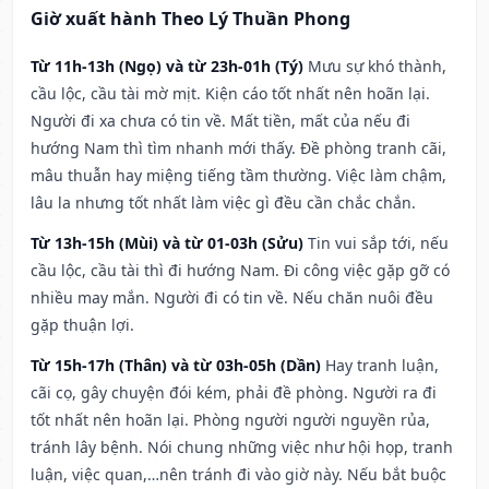
Giờ xuất hành Theo Lý Thuần Phong
Từ 11h-13h (Ngọ) và từ 23h-01h (Tý)
Mưu sự khó thành,
cầu lộc, cầu tài mờ mịt. Kiện cáo tốt nhất nên hoãn lại.
Người đi xa chưa có tin về. Mất tiền, mất của nếu đi
hướng Nam thì tìm nhanh mới thấy. Đề phòng tranh cãi,
mâu thuẫn hay miệng tiếng tầm thường. Việc làm chậm,
lâu la nhưng tốt nhất làm việc gì đều cần chắc chắn.
Từ 13h-15h (Mùi) và từ 01-03h (Sửu)
Tin vui sắp tới, nếu
cầu lộc, cầu tài thì đi hướng Nam. Đi công việc gặp gỡ có
nhiều may mắn. Người đi có tin về. Nếu chăn nuôi đều
gặp thuận lợi.
Từ 15h-17h (Thân) và từ 03h-05h (Dần)
Hay tranh luận,
cãi cọ, gây chuyện đói kém, phải đề phòng. Người ra đi
tốt nhất nên hoãn lại. Phòng người người nguyền rủa,
tránh lây bệnh. Nói chung những việc như hội họp, tranh
luận, việc quan,…nên tránh đi vào giờ này. Nếu bắt buộc