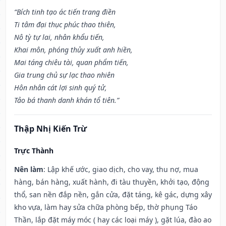
“Bích tinh tạo ác tiến trang điền
Ti tâm đại thục phúc thao thiên,
Nô tỳ tự lai, nhân khẩu tiến,
Khai môn, phóng thủy xuất anh hiền,
Mai táng chiêu tài, quan phẩm tiến,
Gia trung chủ sự lạc thao nhiên
Hôn nhân cát lợi sinh quý tử,
Tảo bá thanh danh khán tổ tiên.”
Thập Nhị Kiến Trừ
Trực Thành
Nên làm
: Lập khế ước, giao dịch, cho vay, thu nợ, mua
hàng, bán hàng, xuất hành, đi tàu thuyền, khởi tạo, động
thổ, san nền đắp nền, gắn cửa, đặt táng, kê gác, dựng xây
kho vựa, làm hay sửa chữa phòng bếp, thờ phụng Táo
Thần, lắp đặt máy móc ( hay các loại máy ), gặt lúa, đào ao