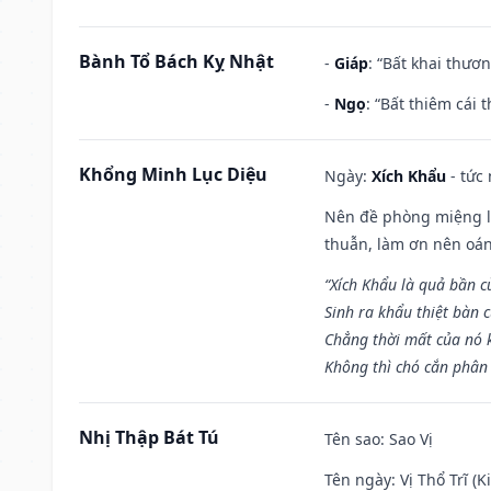
Bành Tổ Bách Kỵ Nhật
-
Giáp
: “Bất khai thươ
-
Ngọ
: “Bất thiêm cái
Khổng Minh Lục Diệu
Ngày:
Xích Khẩu
- tức
Nên đề phòng miệng lư
thuẫn, làm ơn nên oán
“Xích Khẩu là quả bần 
Sinh ra khẩu thiệt bàn c
Chẳng thời mất của nó 
Không thì chó cắn phân 
Nhị Thập Bát Tú
Tên sao
: Sao Vị
Tên ngày
: Vị Thổ Trĩ (