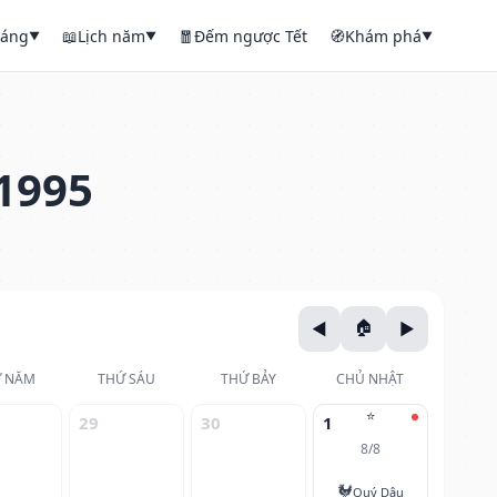
háng
📖
Lịch năm
🧧
Đếm ngược Tết
🧭
Khám phá
▼
▼
▼
1995
 NĂM
THỨ SÁU
THỨ BẢY
CHỦ NHẬT
⭐
29
30
1
8/8
🐓
Quý Dậu