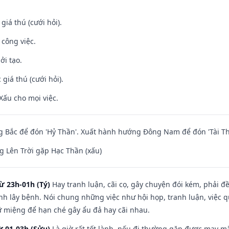
 giá thú (cưới hỏi).
 công việc.
ởi tạo.
giá thú (cưới hỏi).
Xấu cho mọi việc.
 Bắc để đón 'Hỷ Thần'. Xuất hành hướng Đông Nam để đón 'Tài Th
 Lên Trời gặp Hạc Thần (xấu)
ừ 23h-01h (Tý)
Hay tranh luận, cãi cọ, gây chuyện đói kém, phải đ
nh lây bệnh. Nói chung những việc như hội họp, tranh luận, việc q
iữ miệng để hạn ché gây ẩu đả hay cãi nhau.
ừ 01-03h (Sửu)
Là giờ rất tốt lành, nếu đi thường gặp được may mắ