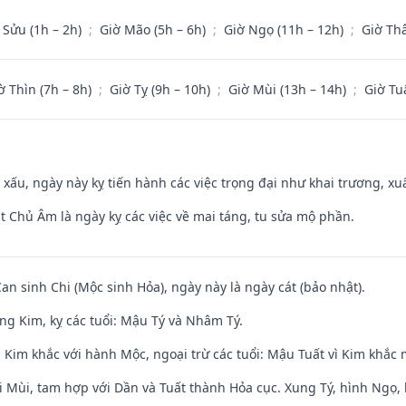
 Sửu (1h – 2h)
;
Giờ Mão (5h – 6h)
;
Giờ Ngọ (11h – 12h)
;
Giờ Th
ờ Thìn (7h – 8h)
;
Giờ Tỵ (9h – 10h)
;
Giờ Mùi (13h – 14h)
;
Giờ Tu
y xấu, ngày này kỵ tiến hành các việc trọng đại như khai trương, xuấ
t Chủ Âm là ngày kỵ các việc về mai táng, tu sửa mộ phần.
Can sinh Chi (Mộc sinh Hỏa), ngày này là ngày cát (bảo nhật).
ng Kim, kỵ các tuổi: Mậu Tý và Nhâm Tý.
 Kim khắc với hành Mộc, ngoại trừ các tuổi: Mậu Tuất vì Kim khắc 
i Mùi, tam hợp với Dần và Tuất thành Hỏa cục. Xung Tý, hình Ngọ, 