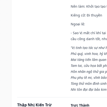
Nên làm
: Khởi tạo tạo 
Kiêng cữ
: Đi thuyền
Ngoại lệ
:
- Sao Vị mất chí khí t
cầu công danh tốt, nh
“Vị tinh tạo tác sự như 
Phú quý, vinh hoa, hỷ kh
Mai táng tiến lâm quan l
Tam tai, cửu họa bất ph
Hôn nhân ngộ thử gia p
Phu phụ tề mi, vĩnh bảo
Tòng thử môn đình sinh
Nhi tôn đại đại bảo kim
Thập Nhị Kiến Trừ
Trực Thành