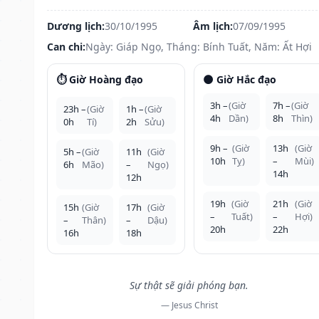
Dương lịch:
30/10/1995
Âm lịch:
07/09/1995
Can chi:
Ngày: Giáp Ngọ, Tháng: Bính Tuất, Năm: Ất Hợi
⏱️ Giờ Hoàng đạo
🌑 Giờ Hắc đạo
3h –
(Giờ
7h –
(Giờ
23h –
(Giờ
1h –
(Giờ
4h
Dần)
8h
Thìn)
0h
Tí)
2h
Sửu)
9h –
(Giờ
13h
(Giờ
5h –
(Giờ
11h
(Giờ
10h
Tỵ)
–
Mùi)
6h
Mão)
–
Ngọ)
14h
12h
19h
(Giờ
21h
(Giờ
15h
(Giờ
17h
(Giờ
–
Tuất)
–
Hợi)
–
Thân)
–
Dậu)
20h
22h
16h
18h
Sự thật sẽ giải phóng bạn.
— Jesus Christ