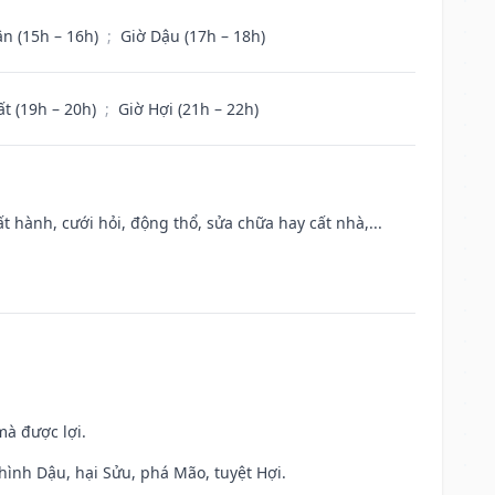
ân (15h – 16h)
;
Giờ Dậu (17h – 18h)
ất (19h – 20h)
;
Giờ Hợi (21h – 22h)
t hành, cưới hỏi, động thổ, sửa chữa hay cất nhà,...
mà được lợi.
hình Dậu, hại Sửu, phá Mão, tuyệt Hợi.