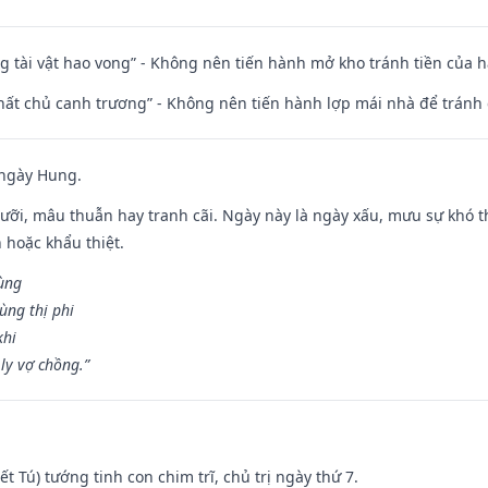
ng tài vật hao vong” - Không nên tiến hành mở kho tránh tiền của 
 thất chủ canh trương” - Không nên tiến hành lợp mái nhà để tránh 
 ngày Hung.
ỡi, mâu thuẫn hay tranh cãi. Ngày này là ngày xấu, mưu sự khó thà
 hoặc khẩu thiệt.
cùng
ùng thị phi
khi
ly vợ chồng.”
Kiết Tú) tướng tinh con chim trĩ, chủ trị ngày thứ 7.