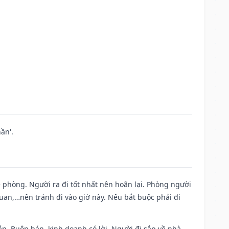
ần'.
ề phòng. Người ra đi tốt nhất nên hoãn lại. Phòng người
uan,…nên tránh đi vào giờ này. Nếu bắt buộc phải đi
n. Buôn bán, kinh doanh có lời. Người đi sắp về nhà.