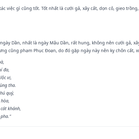
tác việc gì cũng tốt. Tốt nhất là cưới gả, xây cất, dọn cỏ, gieo trồng,
ại ngày Dần, nhất là ngày Mậu Dần, rất hung, không nên cưới gả, x
ưng cũng phạm Phục Đoạn, do đó gặp ngày này nên kỵ chôn cất, xuấ
hà,
í đa,
ộc vị,
ùng tha.
hú quý,
 hòa,
 cát khánh,
 pha.”