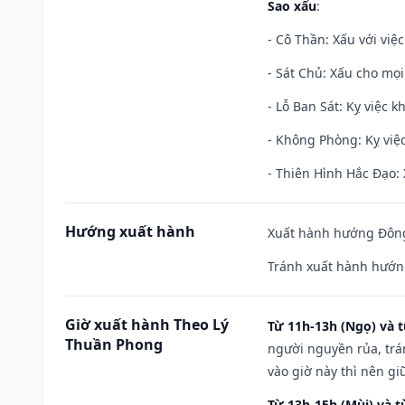
Sao xấu
:
- Cô Thần: Xấu với việc
- Sát Chủ: Xấu cho mọi
- Lỗ Ban Sát: Kỵ việc kh
- Không Phòng: Kỵ việc 
- Thiên Hình Hắc Đạo: 
Hướng xuất hành
Xuất hành hướng Đông
Tránh xuất hành hướng
Giờ xuất hành Theo Lý
Từ 11h-13h (Ngọ) và t
Thuần Phong
người nguyền rủa, trá
vào giờ này thì nên g
Từ 13h-15h (Mùi) và t