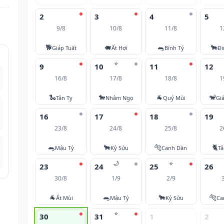
2
3
4
5
9/8
10/8
11/8
1
🐕
🐖
🐀
🐂
Giáp Tuất
Ất Hợi
Bính Tý
Đi
⭐
9
10
11
12
16/8
17/8
18/8
1
🐍
🐎
🐐
🐒
Tân Tỵ
Nhâm Ngọ
Quý Mùi
Gi
16
17
18
19
23/8
24/8
25/8
2
🐀
🐂
🐅
🐈
Mậu Tý
Kỷ Sửu
Canh Dần
T
🌙
⭐
23
24
25
26
30/8
1/9
2/9
🐐
🐀
🐂
🐅
Ất Mùi
Mậu Tý
Kỷ Sửu
Ca
⭐
30
31
1
2