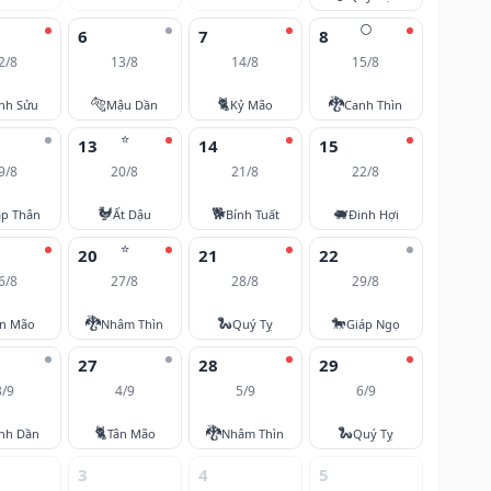
🌕
6
7
8
2/8
13/8
14/8
15/8
🐅
🐈
🐉
nh Sửu
Mậu Dần
Kỷ Mão
Canh Thìn
⭐
13
14
15
9/8
20/8
21/8
22/8
🐓
🐕
🐖
áp Thân
Ất Dậu
Bính Tuất
Đinh Hợi
⭐
20
21
22
6/8
27/8
28/8
29/8
🐉
🐍
🐎
ân Mão
Nhâm Thìn
Quý Tỵ
Giáp Ngọ
27
28
29
3/9
4/9
5/9
6/9
🐈
🐉
🐍
nh Dần
Tân Mão
Nhâm Thìn
Quý Tỵ
3
4
5