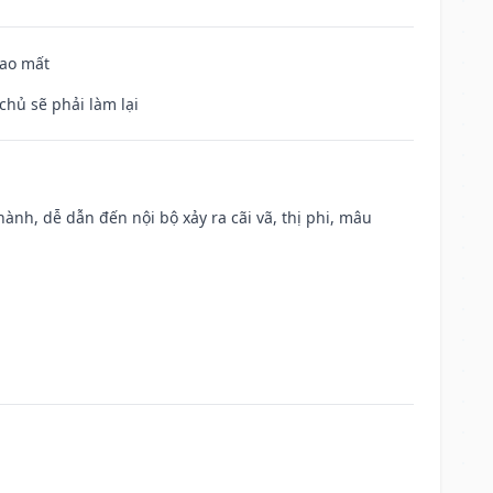
hao mất
chủ sẽ phải làm lại
nh, dễ dẫn đến nội bộ xảy ra cãi vã, thị phi, mâu