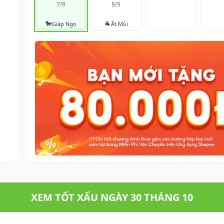
7/9
8/9
🐎
🐐
Giáp Ngọ
Ất Mùi
XEM TỐT XẤU NGÀY 30 THÁNG 10