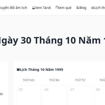
🃏
huyển đổi âm lịch
🔮
Xem Tarot
Xem quẻ
📝
Blog
📅
Lịch t
gày 30 Tháng 10 Năm 
Lịch Tháng 10 Năm 1995
THỨ HAI
THỨ BA
THỨ TƯ
THỨ
25
26
27
28
95