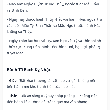
- Nạp âm: Ngày Tuyền Trung Thủy, kỵ các tuổi: Mậu Dần
và Bính Dần.
- Ngày này thuộc hành Thủy khắc với hành Hỏa, ngoại trừ
các tuổi: Mậu Tý, Bính Thân và Mậu Ngọ thuộc hành Hỏa
không sợ Thủy.
- Ngày Thân lục hợp với Tỵ, tam hợp với Tý và Thìn thành
Thủy cục. Xung Dần, hình Dần, hình Hợi, hại Hợi, phá Tỵ,
tuyệt Mão.
Bành Tổ Bách Kỵ Nhật
-
Giáp
: “Bất khai thương tài vật hao vong” - Không nên
tiến hành mở kho tránh tiền của hao mất
-
Thân
: “Bất an sàng quỷ túy nhập phòng” - Không nên
tiến hành kê giường để tránh quỷ ma vào phòng