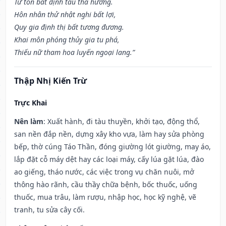
Tử tôn bất định tẩu tha hương.
Hôn nhân thử nhật nghi bất lợi,
Quy gia định thị bất tương đương.
Khai môn phóng thủy gia tu phá,
Thiếu nữ tham hoa luyến ngoại lang.”
Thập Nhị Kiến Trừ
Trực Khai
Nên làm
: Xuất hành, đi tàu thuyền, khởi tạo, động thổ,
san nền đắp nền, dựng xây kho vựa, làm hay sửa phòng
bếp, thờ cúng Táo Thần, đóng giường lót giường, may áo,
lắp đặt cỗ máy dệt hay các loại máy, cấy lúa gặt lúa, đào
ao giếng, tháo nước, các việc trong vụ chăn nuôi, mở
thông hào rãnh, cầu thầy chữa bệnh, bốc thuốc, uống
thuốc, mua trâu, làm rượu, nhập học, học kỹ nghệ, vẽ
tranh, tu sửa cây cối.