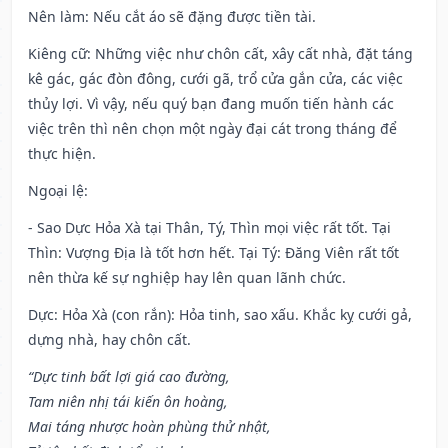
Nên làm
: Nếu cắt áo sẽ đặng được tiền tài.
Kiêng cữ
: Những việc như chôn cất, xây cất nhà, đặt táng
kê gác, gác đòn đông, cưới gã, trổ cửa gắn cửa, các việc
thủy lợi. Vì vậy, nếu quý bạn đang muốn tiến hành các
việc trên thì nên chọn một ngày đại cát trong tháng để
thực hiện.
Ngoại lệ
:
- Sao Dực Hỏa Xà tại Thân, Tý, Thìn mọi việc rất tốt. Tại
Thìn: Vượng Địa là tốt hơn hết. Tại Tý: Đăng Viên rất tốt
nên thừa kế sự nghiệp hay lên quan lãnh chức.
Dực: Hỏa Xà (con rắn): Hỏa tinh, sao xấu. Khắc kỵ cưới gả,
dựng nhà, hay chôn cất.
“Dực tinh bất lợi giá cao đường,
Tam niên nhị tái kiến ôn hoàng,
Mai táng nhược hoàn phùng thử nhật,