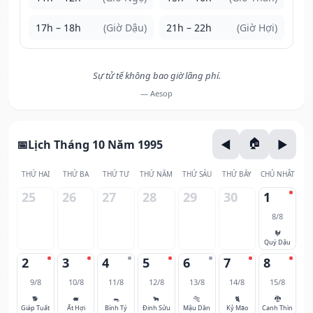
17h – 18h
(Giờ Dậu)
21h – 22h
(Giờ Hợi)
Sự tử tế không bao giờ lãng phí.
— Aesop
Lịch Tháng 10 Năm 1995
THỨ HAI
THỨ BA
THỨ TƯ
THỨ NĂM
THỨ SÁU
THỨ BẢY
CHỦ NHẬT
25
26
27
28
29
30
1
8/8
🐓
Quý Dậu
2
3
4
5
6
7
8
9/8
10/8
11/8
12/8
13/8
14/8
15/8
🐕
🐖
🐀
🐂
🐅
🐈
🐉
Giáp Tuất
Ất Hợi
Bính Tý
Đinh Sửu
Mậu Dần
Kỷ Mão
Canh Thìn