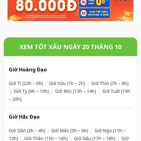
XEM TỐT XẤU NGÀY 20 THÁNG 10
Giờ Hoàng Đạo
Giờ Tí (23h – 0h)
;
Giờ Sửu (1h – 2h)
;
Giờ Thìn (7h – 8h)
;
Giờ Tỵ (9h – 10h)
;
Giờ Mùi (13h – 14h)
;
Giờ Tuất (19h
– 20h)
Giờ Hắc Đạo
Giờ Dần (3h – 4h)
;
Giờ Mão (5h – 6h)
;
Giờ Ngọ (11h –
12h)
;
Giờ Thân (15h – 16h)
;
Giờ Dậu (17h – 18h)
;
Giờ