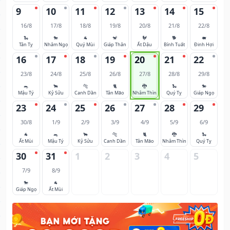
9
10
11
12
13
14
15
16/8
17/8
18/8
19/8
20/8
21/8
22/8
🐍
🐎
🐐
🐒
🐓
🐕
🐖
Tân Tỵ
Nhâm Ngọ
Quý Mùi
Giáp Thân
Ất Dậu
Bính Tuất
Đinh Hợi
16
17
18
19
20
21
22
23/8
24/8
25/8
26/8
27/8
28/8
29/8
🐀
🐂
🐅
🐈
🐉
🐍
🐎
Mậu Tý
Kỷ Sửu
Canh Dần
Tân Mão
Nhâm Thìn
Quý Tỵ
Giáp Ngọ
23
24
25
26
27
28
29
30/8
1/9
2/9
3/9
4/9
5/9
6/9
🐐
🐀
🐂
🐅
🐈
🐉
🐍
Ất Mùi
Mậu Tý
Kỷ Sửu
Canh Dần
Tân Mão
Nhâm Thìn
Quý Tỵ
30
31
1
2
3
4
5
7/9
8/9
🐎
🐐
Giáp Ngọ
Ất Mùi