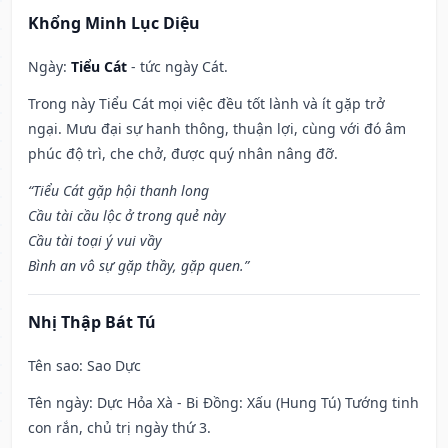
Khổng Minh Lục Diệu
Ngày:
Tiểu Cát
- tức ngày Cát.
Trong này Tiểu Cát mọi việc đều tốt lành và ít gặp trở
ngại. Mưu đại sự hanh thông, thuận lợi, cùng với đó âm
phúc độ trì, che chở, được quý nhân nâng đỡ.
“Tiểu Cát gặp hội thanh long
Cầu tài cầu lộc ở trong quẻ này
Cầu tài toại ý vui vầy
Bình an vô sự gặp thầy, gặp quen.”
Nhị Thập Bát Tú
Tên sao
: Sao Dực
Tên ngày
: Dực Hỏa Xà - Bi Đồng: Xấu (Hung Tú) Tướng tinh
con rắn, chủ trị ngày thứ 3.