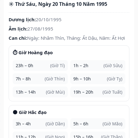
☀️ Thứ Sáu, Ngày 20 Tháng 10 Năm 1995
Dương lịch:
20/10/1995
Âm lịch:
27/08/1995
Can chi:
Ngày: Nhâm Thìn, Tháng: Ất Dậu, Năm: Ất Hợi
⏱️ Giờ Hoàng đạo
23h – 0h
(Giờ Tí)
1h – 2h
(Giờ Sửu)
7h – 8h
(Giờ Thìn)
9h – 10h
(Giờ Tỵ)
13h – 14h
(Giờ Mùi)
19h – 20h
(Giờ Tuất)
🌑 Giờ Hắc đạo
3h – 4h
(Giờ Dần)
5h – 6h
(Giờ Mão)
11h – 12h
(Giờ Ngọ)
15h – 16h
(Giờ Thân)