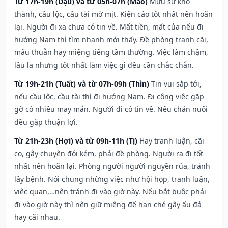
Từ 17h-19h (Dậu) và từ 05h-07h (Mão)
Mưu sự khó
thành, cầu lộc, cầu tài mờ mịt. Kiện cáo tốt nhất nên hoãn
lại. Người đi xa chưa có tin về. Mất tiền, mất của nếu đi
hướng Nam thì tìm nhanh mới thấy. Đề phòng tranh cãi,
mâu thuẫn hay miệng tiếng tầm thường. Việc làm chậm,
lâu la nhưng tốt nhất làm việc gì đều cần chắc chắn.
Từ 19h-21h (Tuất) và từ 07h-09h (Thìn)
Tin vui sắp tới,
nếu cầu lộc, cầu tài thì đi hướng Nam. Đi công việc gặp
gỡ có nhiều may mắn. Người đi có tin về. Nếu chăn nuôi
đều gặp thuận lợi.
Từ 21h-23h (Hợi) và từ 09h-11h (Tị)
Hay tranh luận, cãi
cọ, gây chuyện đói kém, phải đề phòng. Người ra đi tốt
nhất nên hoãn lại. Phòng người người nguyền rủa, tránh
lây bệnh. Nói chung những việc như hội họp, tranh luận,
việc quan,…nên tránh đi vào giờ này. Nếu bắt buộc phải
đi vào giờ này thì nên giữ miệng để hạn ché gây ẩu đả
hay cãi nhau.