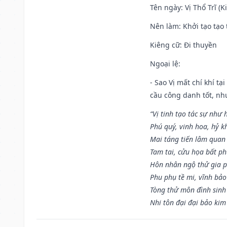
Tên ngày
: Vị Thổ Trĩ (
Nên làm
: Khởi tạo tạo 
Kiêng cữ
: Đi thuyền
Ngoại lệ
:
- Sao Vị mất chí khí t
cầu công danh tốt, nh
“Vị tinh tạo tác sự như 
Phú quý, vinh hoa, hỷ kh
Mai táng tiến lâm quan l
Tam tai, cửu họa bất ph
Hôn nhân ngộ thử gia p
Phu phụ tề mi, vĩnh bảo
Tòng thử môn đình sinh
Nhi tôn đại đại bảo kim