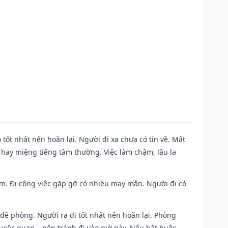
 tốt nhất nên hoãn lại. Người đi xa chưa có tin về. Mất
 hay miệng tiếng tầm thường. Việc làm chậm, lâu la
Nam. Đi công việc gặp gỡ có nhiều may mắn. Người đi có
 đề phòng. Người ra đi tốt nhất nên hoãn lại. Phòng
 việc quan,…nên tránh đi vào giờ này. Nếu bắt buộc