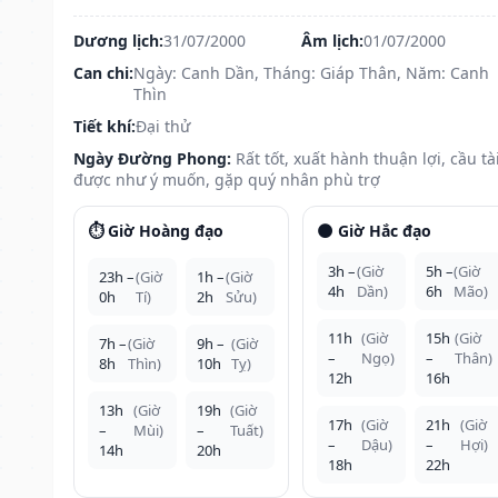
Dương lịch:
31/07/2000
Âm lịch:
01/07/2000
Can chi:
Ngày: Canh Dần, Tháng: Giáp Thân, Năm: Canh
Thìn
Tiết khí:
Đại thử
Ngày Đường Phong:
Rất tốt, xuất hành thuận lợi, cầu tà
được như ý muốn, gặp quý nhân phù trợ
⏱️ Giờ Hoàng đạo
🌑 Giờ Hắc đạo
3h –
(Giờ
5h –
(Giờ
23h –
(Giờ
1h –
(Giờ
4h
Dần)
6h
Mão)
0h
Tí)
2h
Sửu)
11h
(Giờ
15h
(Giờ
7h –
(Giờ
9h –
(Giờ
–
Ngọ)
–
Thân)
8h
Thìn)
10h
Tỵ)
12h
16h
13h
(Giờ
19h
(Giờ
17h
(Giờ
21h
(Giờ
–
Mùi)
–
Tuất)
–
Dậu)
–
Hợi)
14h
20h
18h
22h