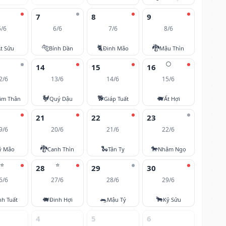
7
8
9
5/6
6/6
7/6
8/6
🐅
🐈
🐉
t Sửu
Bính Dần
Đinh Mão
Mậu Thìn
🌕
14
15
16
2/6
13/6
14/6
15/6
🐓
🐕
🐖
âm Thân
Quý Dậu
Giáp Tuất
Ất Hợi
21
22
23
9/6
20/6
21/6
22/6
🐉
🐍
🐎
ỷ Mão
Canh Thìn
Tân Tỵ
Nhâm Ngọ
⭐
⭐
28
29
30
6/6
27/6
28/6
29/6
🐖
🐀
🐂
nh Tuất
Đinh Hợi
Mậu Tý
Kỷ Sửu
4
5
6