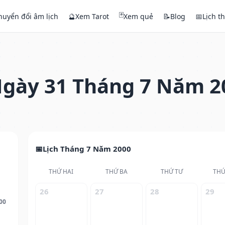
🃏
huyển đổi âm lịch
🔮
Xem Tarot
Xem quẻ
📝
Blog
📅
Lịch t
gày 31 Tháng 7 Năm 2
Lịch Tháng 7 Năm 2000
THỨ HAI
THỨ BA
THỨ TƯ
THỨ
26
27
28
29
00