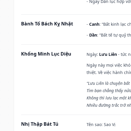
- Ngày Dần lục hợp với
Bành Tổ Bách Kỵ Nhật
-
Canh
: “Bất kinh lạc
-
Dần
: “Bất tế tự quỷ
Khổng Minh Lục Diệu
Ngày:
Lưu Liên
- tức 
Ngày này mọi việc khó
thiệt. Về việc hành ch
“Lưu Liên là chuyện bất
Tìm bạn chẳng thấy nử
Không thì lưu lạc một k
Nhiều đường trắc trở nh
Nhị Thập Bát Tú
Tên sao
: Sao Vị