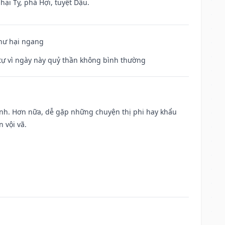
hại Tỵ, phá Hợi, tuyệt Dậu.
 hư hại ngang
ế tự vì ngày này quỷ thần không bình thường
ành. Hơn nữa, dễ gặp những chuyện thị phi hay khẩu
 vội vã.