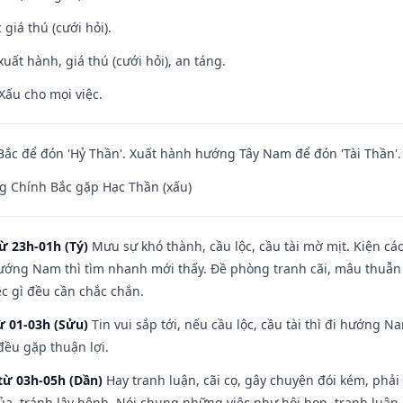
giá thú (cưới hỏi).
uất hành, giá thú (cưới hỏi), an táng.
Xấu cho mọi việc.
ắc để đón 'Hỷ Thần'. Xuất hành hướng Tây Nam để đón 'Tài Thần'.
g Chính Bắc gặp Hạc Thần (xấu)
ừ 23h-01h (Tý)
Mưu sự khó thành, cầu lộc, cầu tài mờ mịt. Kiện cáo
hướng Nam thì tìm nhanh mới thấy. Đề phòng tranh cãi, mâu thuẫn
ệc gì đều cần chắc chắn.
ừ 01-03h (Sửu)
Tin vui sắp tới, nếu cầu lộc, cầu tài thì đi hướng 
đều gặp thuận lợi.
từ 03h-05h (Dần)
Hay tranh luận, cãi cọ, gây chuyện đói kém, phải
a, tránh lây bệnh. Nói chung những việc như hội họp, tranh luận,