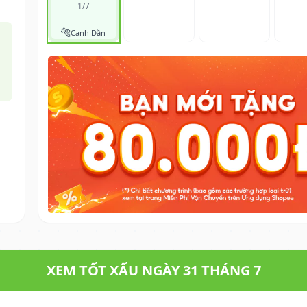
1/7
🐅
Canh Dần
XEM TỐT XẤU NGÀY 31 THÁNG 7