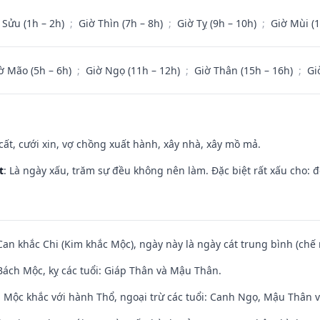
 Sửu (1h – 2h)
;
Giờ Thìn (7h – 8h)
;
Giờ Tỵ (9h – 10h)
;
Giờ Mùi (
ờ Mão (5h – 6h)
;
Giờ Ngọ (11h – 12h)
;
Giờ Thân (15h – 16h)
;
Gi
 cất, cưới xin, vợ chồng xuất hành, xây nhà, xây mồ mả.
t
: Là ngày xấu, trăm sự đều không nên làm. Đặc biệt rất xấu cho: đ
Can khắc Chi (Kim khắc Mộc), ngày này là ngày cát trung bình (chế 
ách Mộc, kỵ các tuổi: Giáp Thân và Mậu Thân.
 Mộc khắc với hành Thổ, ngoại trừ các tuổi: Canh Ngọ, Mậu Thân 