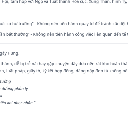
 Hợi, tam hợp với Ngọ và Tuất thành Hỏa cục. Xung Thân, hình Tỵ, 
 chức cơ hư trướng” - Không nên tiến hành quay tơ để tránh cũi dệt
 thần bất thường” - Không nên tiến hành công việc liên quan đến t
ngày Hung.
 thành, dễ bị trễ nải hay gặp chuyện dây dưa nên rất khó hoàn th
ính, luật pháp, giấy tờ, ký kết hợp đồng, dâng nộp đơn từ không nên
 tường
a đường phân ly
hi
iều khi nhọc nhằn.”