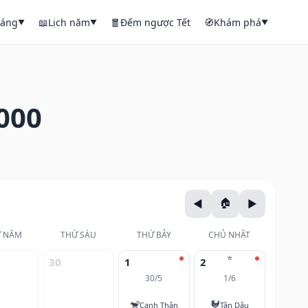
háng
📖
Lịch năm
🧧
Đếm ngược Tết
🧭
Khám phá
▼
▼
▼
000
 NĂM
THỨ SÁU
THỨ BẢY
CHỦ NHẬT
⭐
30
1
2
30/5
1/6
🐒
🐓
Canh Thân
Tân Dậu