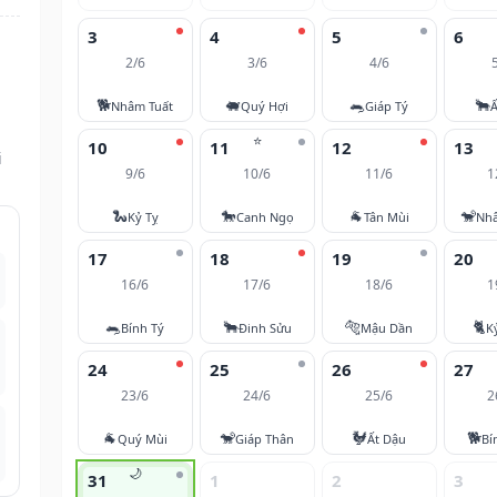
3
4
5
6
2/6
3/6
4/6
🐕
🐖
🐀
🐂
Nhâm Tuất
Quý Hợi
Giáp Tý
Ấ
⭐
10
11
12
13
i
9/6
10/6
11/6
1
🐍
🐎
🐐
🐒
Kỷ Tỵ
Canh Ngọ
Tân Mùi
Nh
17
18
19
20
16/6
17/6
18/6
1
🐀
🐂
🐅
🐈
Bính Tý
Đinh Sửu
Mậu Dần
K
24
25
26
27
23/6
24/6
25/6
2
🐐
🐒
🐓
🐕
Quý Mùi
Giáp Thân
Ất Dậu
Bí
🌙
31
1
2
3