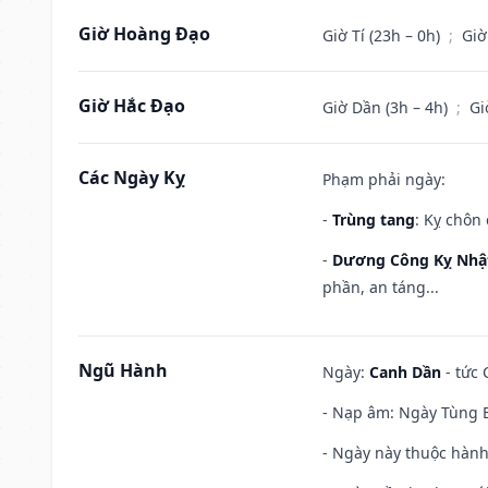
Giờ Hoàng Đạo
Giờ Tí (23h – 0h)
;
Giờ
Giờ Hắc Đạo
Giờ Dần (3h – 4h)
;
Gi
Các Ngày Kỵ
Phạm phải ngày:
-
Trùng tang
: Kỵ chôn
-
Dương Công Kỵ Nhậ
phần, an táng...
Ngũ Hành
Ngày:
Canh Dần
- tức 
- Nạp âm: Ngày Tùng B
- Ngày này thuộc hành