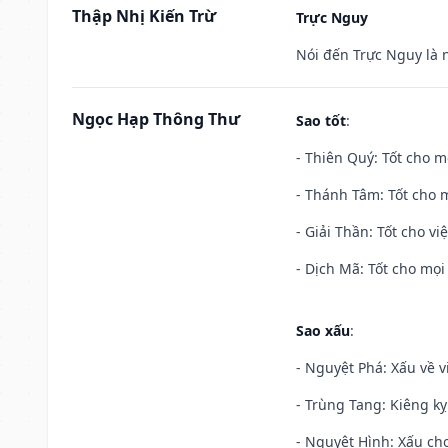
Thập Nhị Kiến Trừ
Trực Nguy
Nói đến Trực Nguy là 
Ngọc Hạp Thông Thư
Sao tốt
:
- Thiên Quý: Tốt cho mọ
- Thánh Tâm: Tốt cho m
- Giải Thần: Tốt cho vi
- Dịch Mã: Tốt cho mọi 
Sao xấu
:
- Nguyệt Phá: Xấu về v
- Trùng Tang: Kiêng kỵ
- Nguyệt Hình: Xấu cho