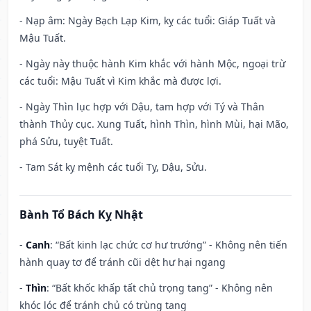
- Nạp âm: Ngày Bạch Lạp Kim, kỵ các tuổi: Giáp Tuất và
Mậu Tuất.
- Ngày này thuộc hành Kim khắc với hành Mộc, ngoại trừ
các tuổi: Mậu Tuất vì Kim khắc mà được lợi.
- Ngày Thìn lục hợp với Dậu, tam hợp với Tý và Thân
thành Thủy cục. Xung Tuất, hình Thìn, hình Mùi, hại Mão,
phá Sửu, tuyệt Tuất.
- Tam Sát kỵ mệnh các tuổi Tỵ, Dậu, Sửu.
Bành Tổ Bách Kỵ Nhật
-
Canh
: “Bất kinh lạc chức cơ hư trướng” - Không nên tiến
hành quay tơ để tránh cũi dệt hư hại ngang
-
Thìn
: “Bất khốc khấp tất chủ trọng tang” - Không nên
khóc lóc để tránh chủ có trùng tang