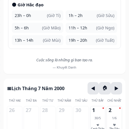
🌑 Giờ Hắc đạo
23h – 0h
(Giờ Tí)
1h – 2h
(Giờ Sửu)
5h – 6h
(Giờ Mão)
11h – 12h
(Giờ Ngọ)
13h – 14h
(Giờ Mùi)
19h – 20h
(Giờ Tuất)
Cuộc sống là những gì bạn tạo ra.
— Khuyết Danh
Lịch Tháng 7 Năm 2000
THỨ HAI
THỨ BA
THỨ TƯ
THỨ NĂM
THỨ SÁU
THỨ BẢY
CHỦ NHẬT
26
27
28
29
30
1
2
30/5
1/6
🐒
🐓
Canh Thân
Tân Dậu