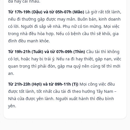
đả hay cãi nhau.
Từ 17h-19h (Dậu) và từ 05h-07h (Mão)
Là giờ rất tốt lành,
nếu đi thường gặp được may mắn. Buôn bán, kinh doanh
có lời. Người đi sắp về nhà. Phụ nữ có tin mừng. Mọi việc
trong nhà đều hòa hợp. Nếu có bệnh cầu thì sẽ khỏi, gia
đình đều mạnh khỏe.
Từ 19h-21h (Tuất) và từ 07h-09h (Thìn)
Cầu tài thì không
có lợi, hoặc hay bị trái ý. Nếu ra đi hay thiệt, gặp nạn, việc
quan trọng thì phải đòn, gặp ma quỷ nên cúng tế thì mới
an.
Từ 21h-23h (Hợi) và từ 09h-11h (Tị)
Mọi công việc đều
được tốt lành, tốt nhất cầu tài đi theo hướng Tây Nam –
Nhà cửa được yên lành. Người xuất hành thì đều bình
yên.