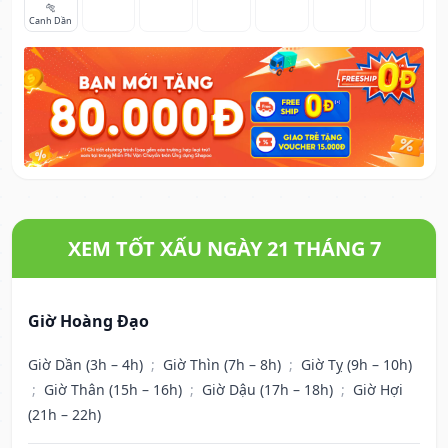
🐅
Canh Dần
XEM TỐT XẤU NGÀY 21 THÁNG 7
Giờ Hoàng Đạo
Giờ Dần (3h – 4h)
;
Giờ Thìn (7h – 8h)
;
Giờ Tỵ (9h – 10h)
;
Giờ Thân (15h – 16h)
;
Giờ Dậu (17h – 18h)
;
Giờ Hợi
(21h – 22h)