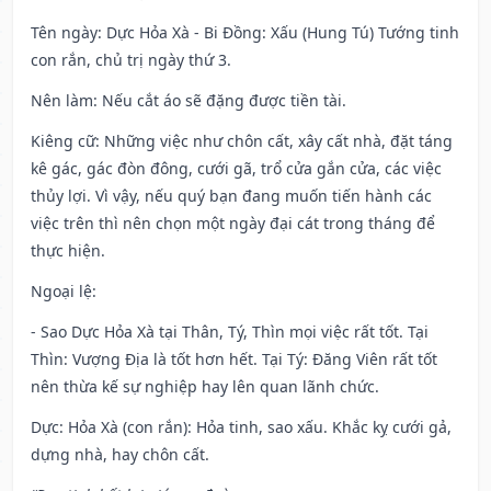
Tên ngày
: Dực Hỏa Xà - Bi Đồng: Xấu (Hung Tú) Tướng tinh
con rắn, chủ trị ngày thứ 3.
Nên làm
: Nếu cắt áo sẽ đặng được tiền tài.
Kiêng cữ
: Những việc như chôn cất, xây cất nhà, đặt táng
kê gác, gác đòn đông, cưới gã, trổ cửa gắn cửa, các việc
thủy lợi. Vì vậy, nếu quý bạn đang muốn tiến hành các
việc trên thì nên chọn một ngày đại cát trong tháng để
thực hiện.
Ngoại lệ
:
- Sao Dực Hỏa Xà tại Thân, Tý, Thìn mọi việc rất tốt. Tại
Thìn: Vượng Địa là tốt hơn hết. Tại Tý: Đăng Viên rất tốt
nên thừa kế sự nghiệp hay lên quan lãnh chức.
Dực: Hỏa Xà (con rắn): Hỏa tinh, sao xấu. Khắc kỵ cưới gả,
dựng nhà, hay chôn cất.