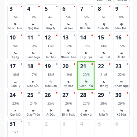
3
4
5
6
7
8
9
2/6
3/6
4/6
5/6
6/6
7/6
8/6
🐕
🐖
🐀
🐂
🐅
🐈
🐉
Nhâm Tuất
Quý Hợi
Giáp Tý
Ất Sửu
Bính Dần
Đinh Mão
Mậu Thìn
10
11
12
13
14
15
16
9/6
10/6
11/6
12/6
13/6
14/6
15/6
🐍
🐎
🐐
🐒
🐓
🐕
🐖
Kỷ Tỵ
Canh Ngọ
Tân Mùi
Nhâm Thân
Quý Dậu
Giáp Tuất
Ất Hợi
17
18
19
20
21
22
23
16/6
17/6
18/6
19/6
20/6
21/6
22/6
🐀
🐂
🐅
🐈
🐉
🐍
🐎
Bính Tý
Đinh Sửu
Mậu Dần
Kỷ Mão
Canh Thìn
Tân Tỵ
Nhâm Ngọ
24
25
26
27
28
29
30
23/6
24/6
25/6
26/6
27/6
28/6
29/6
🐐
🐒
🐓
🐕
🐖
🐀
🐂
Quý Mùi
Giáp Thân
Ất Dậu
Bính Tuất
Đinh Hợi
Mậu Tý
Kỷ Sửu
31
1
2
3
4
5
6
1/7