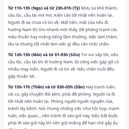
Từ 11h-13h (Ngọ) và từ 23h-01h (Tý)
Mưu sự khó thành,
cầu lộc, cầu tài mờ mịt. Kiện cáo tốt nhất nên hoãn lại.
Người đi xa chưa có tin về. Mất tiền, mất của nếu đi
hướng Nam thì tìm nhanh mới thấy. Đề phòng tranh cãi,
mâu thuẫn hay miệng tiếng tầm thường. Việc làm chậm,
lâu la nhưng tốt nhất làm việc gì đều cần chắc chắn.
Từ 13h-15h (Mùi) và từ 01-03h (Sửu)
Tin vui sắp tới, nếu
cầu lộc, cầu tài thì đi hướng Nam. Đi công việc gặp gỡ có
nhiều may mắn. Người đi có tin về. Nếu chăn nuôi đều
gặp thuận lợi.
Từ 15h-17h (Thân) và từ 03h-05h (Dần)
Hay tranh luận,
cãi cọ, gây chuyện đói kém, phải đề phòng. Người ra đi
tốt nhất nên hoãn lại. Phòng người người nguyền rủa,
tránh lây bệnh. Nói chung những việc như hội họp, tranh
luận, việc quan,…nên tránh đi vào giờ này. Nếu bắt buộc
phải đi vào giờ này thì nên giữ miệng để hạn ché gây ẩu