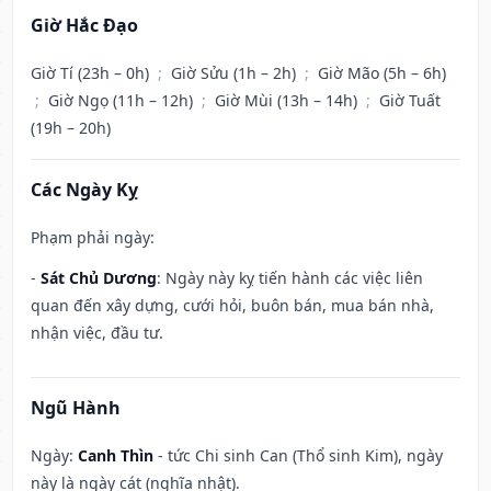
Giờ Hắc Đạo
Giờ Tí (23h – 0h)
;
Giờ Sửu (1h – 2h)
;
Giờ Mão (5h – 6h)
;
Giờ Ngọ (11h – 12h)
;
Giờ Mùi (13h – 14h)
;
Giờ Tuất
(19h – 20h)
Các Ngày Kỵ
Phạm phải ngày:
-
Sát Chủ Dương
: Ngày này kỵ tiến hành các việc liên
quan đến xây dựng, cưới hỏi, buôn bán, mua bán nhà,
nhận việc, đầu tư.
Ngũ Hành
Ngày:
Canh Thìn
- tức Chi sinh Can (Thổ sinh Kim), ngày
này là ngày cát (nghĩa nhật).