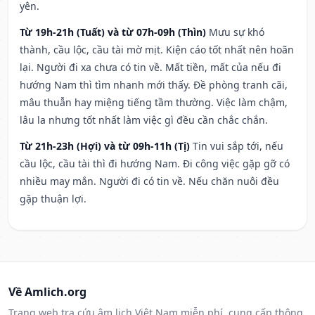
yên.
Từ 19h-21h (Tuất) và từ 07h-09h (Thìn)
Mưu sự khó
thành, cầu lộc, cầu tài mờ mịt. Kiện cáo tốt nhất nên hoãn
lại. Người đi xa chưa có tin về. Mất tiền, mất của nếu đi
hướng Nam thì tìm nhanh mới thấy. Đề phòng tranh cãi,
mâu thuẫn hay miệng tiếng tầm thường. Việc làm chậm,
lâu la nhưng tốt nhất làm việc gì đều cần chắc chắn.
Từ 21h-23h (Hợi) và từ 09h-11h (Tị)
Tin vui sắp tới, nếu
cầu lộc, cầu tài thì đi hướng Nam. Đi công việc gặp gỡ có
nhiều may mắn. Người đi có tin về. Nếu chăn nuôi đều
gặp thuận lợi.
Về Amlich.org
Trang web tra cứu âm lịch Việt Nam miễn phí, cung cấp thông