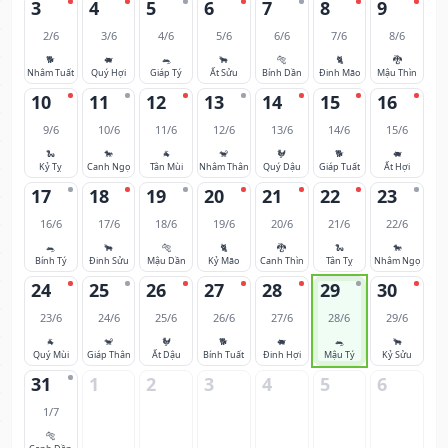
3
4
5
6
7
8
9
2/6
3/6
4/6
5/6
6/6
7/6
8/6
🐕
🐖
🐀
🐂
🐅
🐈
🐉
Nhâm Tuất
Quý Hợi
Giáp Tý
Ất Sửu
Bính Dần
Đinh Mão
Mậu Thìn
10
11
12
13
14
15
16
9/6
10/6
11/6
12/6
13/6
14/6
15/6
🐍
🐎
🐐
🐒
🐓
🐕
🐖
Kỷ Tỵ
Canh Ngọ
Tân Mùi
Nhâm Thân
Quý Dậu
Giáp Tuất
Ất Hợi
17
18
19
20
21
22
23
16/6
17/6
18/6
19/6
20/6
21/6
22/6
🐀
🐂
🐅
🐈
🐉
🐍
🐎
Bính Tý
Đinh Sửu
Mậu Dần
Kỷ Mão
Canh Thìn
Tân Tỵ
Nhâm Ngọ
24
25
26
27
28
29
30
23/6
24/6
25/6
26/6
27/6
28/6
29/6
🐐
🐒
🐓
🐕
🐖
🐀
🐂
Quý Mùi
Giáp Thân
Ất Dậu
Bính Tuất
Đinh Hợi
Mậu Tý
Kỷ Sửu
31
1
2
3
4
5
6
1/7
🐅