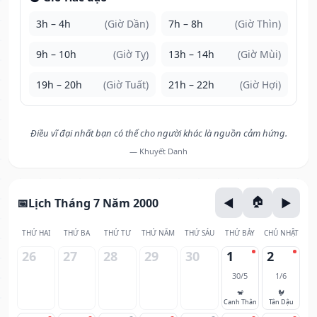
3h – 4h
(Giờ Dần)
7h – 8h
(Giờ Thìn)
9h – 10h
(Giờ Tỵ)
13h – 14h
(Giờ Mùi)
19h – 20h
(Giờ Tuất)
21h – 22h
(Giờ Hợi)
Điều vĩ đại nhất bạn có thể cho người khác là nguồn cảm hứng.
— Khuyết Danh
Lịch Tháng 7 Năm 2000
THỨ HAI
THỨ BA
THỨ TƯ
THỨ NĂM
THỨ SÁU
THỨ BẢY
CHỦ NHẬT
26
27
28
29
30
1
2
30/5
1/6
🐒
🐓
Canh Thân
Tân Dậu