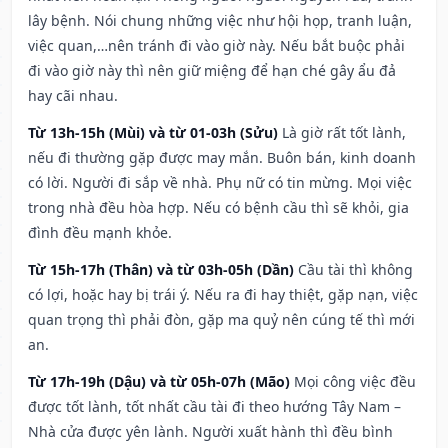
lây bệnh. Nói chung những việc như hội họp, tranh luận,
việc quan,…nên tránh đi vào giờ này. Nếu bắt buộc phải
đi vào giờ này thì nên giữ miệng để hạn ché gây ẩu đả
hay cãi nhau.
Từ 13h-15h (Mùi) và từ 01-03h (Sửu)
Là giờ rất tốt lành,
nếu đi thường gặp được may mắn. Buôn bán, kinh doanh
có lời. Người đi sắp về nhà. Phụ nữ có tin mừng. Mọi việc
trong nhà đều hòa hợp. Nếu có bệnh cầu thì sẽ khỏi, gia
đình đều mạnh khỏe.
Từ 15h-17h (Thân) và từ 03h-05h (Dần)
Cầu tài thì không
có lợi, hoặc hay bị trái ý. Nếu ra đi hay thiệt, gặp nạn, việc
quan trọng thì phải đòn, gặp ma quỷ nên cúng tế thì mới
an.
Từ 17h-19h (Dậu) và từ 05h-07h (Mão)
Mọi công việc đều
được tốt lành, tốt nhất cầu tài đi theo hướng Tây Nam –
Nhà cửa được yên lành. Người xuất hành thì đều bình