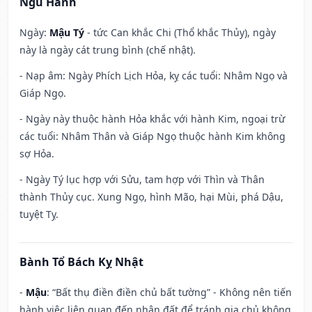
Ngũ Hành
Ngày:
Mậu Tý
- tức Can khắc Chi (Thổ khắc Thủy), ngày
này là ngày cát trung bình (chế nhật).
- Nạp âm: Ngày Phích Lịch Hỏa, kỵ các tuổi: Nhâm Ngọ và
Giáp Ngọ.
- Ngày này thuộc hành Hỏa khắc với hành Kim, ngoại trừ
các tuổi: Nhâm Thân và Giáp Ngọ thuộc hành Kim không
sợ Hỏa.
- Ngày Tý lục hợp với Sửu, tam hợp với Thìn và Thân
thành Thủy cục. Xung Ngọ, hình Mão, hại Mùi, phá Dậu,
tuyệt Tỵ.
Bành Tổ Bách Kỵ Nhật
-
Mậu
: “Bất thụ điền điền chủ bất tường” - Không nên tiến
hành việc liên quan đến nhận đất để tránh gia chủ không