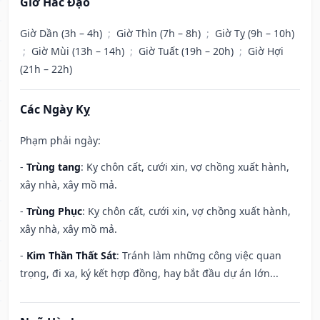
Giờ Hắc Đạo
Giờ Dần (3h – 4h)
;
Giờ Thìn (7h – 8h)
;
Giờ Tỵ (9h – 10h)
;
Giờ Mùi (13h – 14h)
;
Giờ Tuất (19h – 20h)
;
Giờ Hợi
(21h – 22h)
Các Ngày Kỵ
Phạm phải ngày:
-
Trùng tang
: Kỵ chôn cất, cưới xin, vợ chồng xuất hành,
xây nhà, xây mồ mả.
-
Trùng Phục
: Kỵ chôn cất, cưới xin, vợ chồng xuất hành,
xây nhà, xây mồ mả.
-
Kim Thần Thất Sát
: Tránh làm những công việc quan
trọng, đi xa, ký kết hợp đồng, hay bắt đầu dự án lớn...