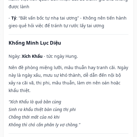
được lành
-
Tý
: “Bất vấn bốc tự nhạ tai ương” - Không nên tiến hành
gieo quẻ hỏi việc để tránh tự rước lấy tai ương
Khổng Minh Lục Diệu
Ngày:
Xích Khẩu
- tức ngày Hung.
Nên đề phòng miệng lưỡi, mâu thuẫn hay tranh cãi. Ngày
này là ngày xấu, mưu sự khó thành, dễ dẫn đến nội bộ
xảy ra cãi vã, thị phi, mâu thuẫn, làm ơn nên oán hoặc
khẩu thiệt.
“Xích Khẩu là quả bần cùng
Sinh ra khẩu thiệt bàn cùng thị phi
Chẳng thời mất của nó khi
Không thì chó cắn phân ly vợ chồng.”