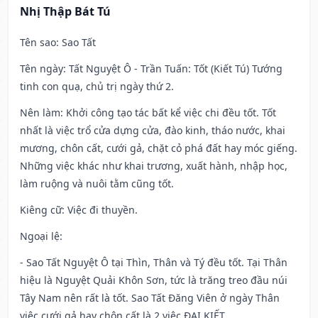
Nhị Thập Bát Tú
Tên sao
: Sao Tất
Tên ngày
: Tất Nguyệt Ô - Trần Tuấn: Tốt (Kiết Tú) Tướng
tinh con quạ, chủ trị ngày thứ 2.
Nên làm
: Khởi công tạo tác bất kể việc chi đều tốt. Tốt
nhất là việc trổ cửa dựng cửa, đào kinh, tháo nước, khai
mương, chôn cất, cưới gả, chặt cỏ phá đất hay móc giếng.
Những việc khác như khai trương, xuất hành, nhập học,
làm ruộng và nuôi tằm cũng tốt.
Kiêng cữ
: Việc đi thuyền.
Ngoại lệ
:
- Sao Tất Nguyệt Ô tại Thìn, Thân và Tý đều tốt. Tại Thân
hiệu là Nguyệt Quải Khôn Sơn, tức là trăng treo đầu núi
Tây Nam nên rất là tốt. Sao Tất Đăng Viên ở ngày Thân
việc cưới gả hay chôn cất là 2 việc ĐẠI KIẾT.