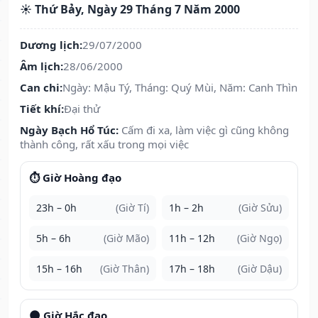
☀️ Thứ Bảy, Ngày 29 Tháng 7 Năm 2000
Dương lịch:
29/07/2000
Âm lịch:
28/06/2000
Can chi:
Ngày: Mậu Tý, Tháng: Quý Mùi, Năm: Canh Thìn
Tiết khí:
Đại thử
Ngày Bạch Hổ Túc:
Cấm đi xa, làm việc gì cũng không
thành công, rất xấu trong mọi việc
⏱️ Giờ Hoàng đạo
23h – 0h
(Giờ Tí)
1h – 2h
(Giờ Sửu)
5h – 6h
(Giờ Mão)
11h – 12h
(Giờ Ngọ)
15h – 16h
(Giờ Thân)
17h – 18h
(Giờ Dậu)
🌑 Giờ Hắc đạo