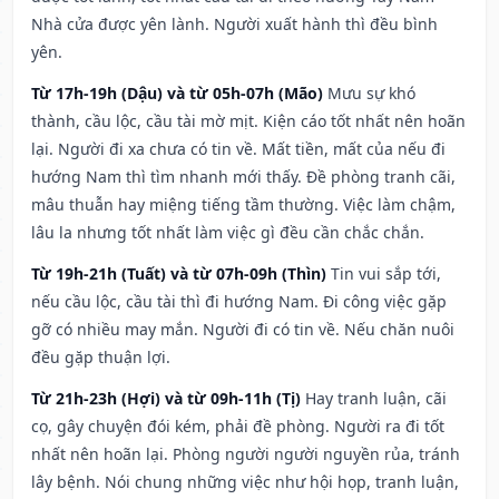
Nhà cửa được yên lành. Người xuất hành thì đều bình
yên.
Từ 17h-19h (Dậu) và từ 05h-07h (Mão)
Mưu sự khó
thành, cầu lộc, cầu tài mờ mịt. Kiện cáo tốt nhất nên hoãn
lại. Người đi xa chưa có tin về. Mất tiền, mất của nếu đi
hướng Nam thì tìm nhanh mới thấy. Đề phòng tranh cãi,
mâu thuẫn hay miệng tiếng tầm thường. Việc làm chậm,
lâu la nhưng tốt nhất làm việc gì đều cần chắc chắn.
Từ 19h-21h (Tuất) và từ 07h-09h (Thìn)
Tin vui sắp tới,
nếu cầu lộc, cầu tài thì đi hướng Nam. Đi công việc gặp
gỡ có nhiều may mắn. Người đi có tin về. Nếu chăn nuôi
đều gặp thuận lợi.
Từ 21h-23h (Hợi) và từ 09h-11h (Tị)
Hay tranh luận, cãi
cọ, gây chuyện đói kém, phải đề phòng. Người ra đi tốt
nhất nên hoãn lại. Phòng người người nguyền rủa, tránh
lây bệnh. Nói chung những việc như hội họp, tranh luận,