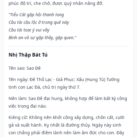
phúc độ trì, che chở, được quý nhân nâng đỡ.
“Tiểu Cát gặp hội thanh long
Cầu tài cầu lộc ở trong quẻ này
Cầu tài toại ý vui vầy
Bình an vô sự gặp thầy, gặp quen.”
Nhị Thập Bát Tú
Tên sao
: Sao Đê
Tên ngày
: Đê Thổ Lạc - Giả Phục: Xấu (Hung Tú) Tướng
tinh con Lạc Đà, chủ trị ngày thứ 7.
Nên làm
: Sao Đê đại hung, không hợp để làm bất kỳ công
việc trọng đại nào.
Kiêng cữ
: Không nên khởi công xây dựng, chôn cất, cưới
gả và xuất hành. Kỵ nhất là đường thủy. Ngày này sinh
con chẳng phải điềm lành nên làm âm đức cho con. Đây