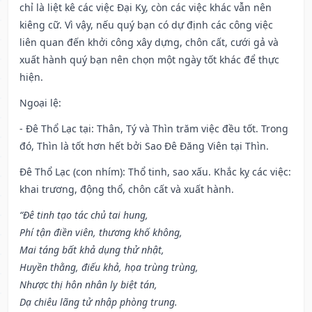
chỉ là liệt kê các việc Đại Kỵ, còn các việc khác vẫn nên
kiêng cữ. Vì vậy, nếu quý bạn có dự định các công việc
liên quan đến khởi công xây dựng, chôn cất, cưới gả và
xuất hành quý bạn nên chọn một ngày tốt khác để thực
hiện.
Ngoại lệ
:
- Đê Thổ Lạc tại: Thân, Tý và Thìn trăm việc đều tốt. Trong
đó, Thìn là tốt hơn hết bởi Sao Đê Đăng Viên tại Thìn.
Đê Thổ Lạc (con nhím): Thổ tinh, sao xấu. Khắc kỵ các việc:
khai trương, động thổ, chôn cất và xuất hành.
“Đê tinh tạo tác chủ tai hung,
Phí tận điền viên, thương khố không,
Mai táng bất khả dụng thử nhật,
Huyền thằng, điếu khả, họa trùng trùng,
Nhược thị hôn nhân ly biệt tán,
Dạ chiêu lãng tử nhập phòng trung.