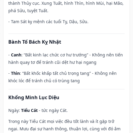
thành Thủy cục. Xung Tuất, hình Thìn, hình Mùi, hại Mão,
phá Sửu, tuyệt Tuất.
- Tam Sát kỵ mệnh các tuổi Tỵ, Dậu, Sửu.
Bành Tổ Bách Kỵ Nhật
-
Canh
: “Bất kinh lạc chức cơ hư trướng” - Không nên tiến
hành quay tơ để tránh cũi dệt hư hại ngang
-
Thìn
: “Bất khốc khấp tất chủ trọng tang” - Không nên
khóc lóc để tránh chủ có trùng tang
Khổng Minh Lục Diệu
Ngày:
Tiểu Cát
- tức ngày Cát.
Trong này Tiểu Cát mọi việc đều tốt lành và ít gặp trở
ngại. Mưu đại sự hanh thông, thuận lợi, cùng với đó âm