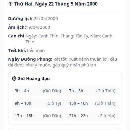
☀️ Thứ Hai, Ngày 22 Tháng 5 Năm 2000
Dương lịch:
22/05/2000
Âm lịch:
19/04/2000
Can chi:
Ngày: Canh Thìn, Tháng: Tân Tỵ, Năm: Canh
Thìn
Tiết khí:
Tiểu mãn
Ngày Đường Phong:
Rất tốt, xuất hành thuận lợi, cầu
tài được như ý muốn, gặp quý nhân phù trợ
⏱️ Giờ Hoàng đạo
3h – 4h
(Giờ Dần)
7h – 8h
(Giờ Thìn)
9h – 10h
(Giờ Tỵ)
15h – 16h
(Giờ Thân)
17h – 18h
(Giờ Dậu)
21h – 22h
(Giờ Hợi)