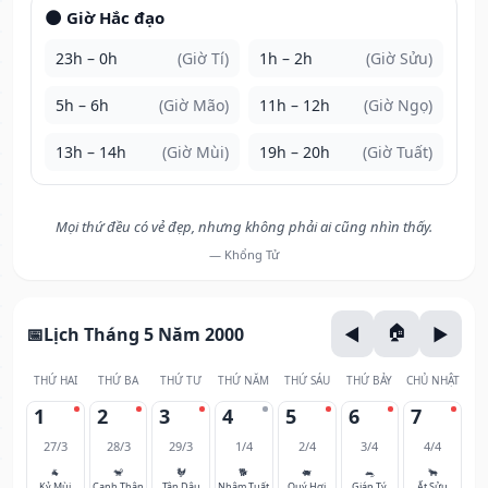
🌑 Giờ Hắc đạo
23h – 0h
(Giờ Tí)
1h – 2h
(Giờ Sửu)
5h – 6h
(Giờ Mão)
11h – 12h
(Giờ Ngọ)
13h – 14h
(Giờ Mùi)
19h – 20h
(Giờ Tuất)
Mọi thứ đều có vẻ đẹp, nhưng không phải ai cũng nhìn thấy.
— Khổng Tử
Lịch Tháng 5 Năm 2000
THỨ HAI
THỨ BA
THỨ TƯ
THỨ NĂM
THỨ SÁU
THỨ BẢY
CHỦ NHẬT
1
2
3
4
5
6
7
27/3
28/3
29/3
1/4
2/4
3/4
4/4
🐐
🐒
🐓
🐕
🐖
🐀
🐂
Kỷ Mùi
Canh Thân
Tân Dậu
Nhâm Tuất
Quý Hợi
Giáp Tý
Ất Sửu