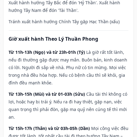
Xuất hành hướng Tây Bắc để đón 'Hỷ Thần'. Xuất hành
hướng Tây Nam để đón 'Tài Thần'.
Tránh xuất hành hướng Chính Tây gặp Hạc Thần (xấu)
Giờ xuất hành Theo Lý Thuần Phong
Từ 11h-13h (Ngọ) và từ 23h-01h (Tý)
Là giờ rất tốt lành,
nếu đi thường gặp được may mắn. Buôn bán, kinh doanh
có lời. Người đi sắp về nhà. Phụ nữ có tin mừng. Mọi việc
trong nhà đều hòa hợp. Nếu có bệnh cầu thì sẽ khỏi, gia
đình đều mạnh khỏe.
Từ 13h-15h (Mùi) và từ 01-03h (Sửu)
Cầu tài thì không có
lợi, hoặc hay bị trái ý. Nếu ra đi hay thiệt, gặp nạn, việc
quan trọng thì phải đòn, gặp ma quỷ nên cúng tế thì mới
an.
Từ 15h-17h (Thân) và từ 03h-05h (Dần)
Mọi công việc đều
được tốt lành, tốt nhất cầu tài đi theo hướng Tây Nam –