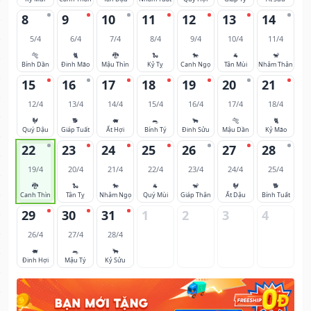
8
9
10
11
12
13
14
5/4
6/4
7/4
8/4
9/4
10/4
11/4
🐅
🐈
🐉
🐍
🐎
🐐
🐒
Bính Dần
Đinh Mão
Mậu Thìn
Kỷ Tỵ
Canh Ngọ
Tân Mùi
Nhâm Thân
15
16
17
18
19
20
21
12/4
13/4
14/4
15/4
16/4
17/4
18/4
🐓
🐕
🐖
🐀
🐂
🐅
🐈
Quý Dậu
Giáp Tuất
Ất Hợi
Bính Tý
Đinh Sửu
Mậu Dần
Kỷ Mão
22
23
24
25
26
27
28
19/4
20/4
21/4
22/4
23/4
24/4
25/4
🐉
🐍
🐎
🐐
🐒
🐓
🐕
Canh Thìn
Tân Tỵ
Nhâm Ngọ
Quý Mùi
Giáp Thân
Ất Dậu
Bính Tuất
29
30
31
1
2
3
4
26/4
27/4
28/4
🐖
🐀
🐂
Đinh Hợi
Mậu Tý
Kỷ Sửu